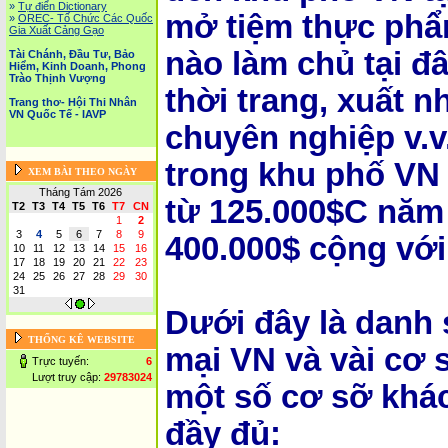
»
Tự điển Dictionary
mở tiệm thực phẩ
»
OREC- Tố Chức Các Quốc
Gia Xuất Cảng Gạo
nào làm chủ tại đ
Tài Chánh, Đầu Tư, Bảo
Hiểm, Kinh Doanh, Phong
Trào Thịnh Vượng
thời trang, xuất 
Trang thơ- Hội Thi Nhân
VN Quốc Tế - IAVP
chuyên nghiệp v.v
trong khu phố VN 
XEM BÀI THEO NGÀY
Tháng Tám 2026
từ 125.000$C năm
T2
T3
T4
T5
T6
T7
CN
1
2
3
4
5
6
7
8
9
400.000$ cộng với 
10
11
12
13
14
15
16
17
18
19
20
21
22
23
24
25
26
27
28
29
30
31
Dưới đây là danh
THỐNG KÊ WEBSITE
mại VN và vài cơ 
Trực tuyến:
6
Lượt truy cập:
29783024
một số cơ sỡ khá
đầy đủ: