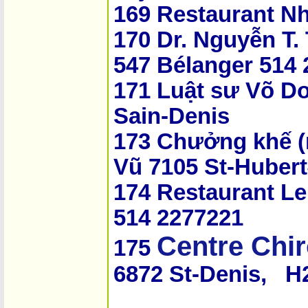
169 Restaurant Nh
170 Dr. Nguyễn T. 
547 Bélanger 514 
171 Luật sư Võ D
Sain-Denis
173 Chưởng khế (
Vũ 7105 St-Huber
174 Restaurant Le
514 2277221
Centre Chi
175
6872 St-Denis,
H2