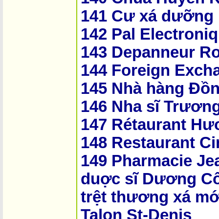
141 Cư xá dưỡng 
142 Pal Electroni
143 Depanneur R
144 Foreign Exch
145 Nhà hàng Đồ
146 Nha sĩ Trươn
147 Rétaurant H
148 Restaurant Ci
149 Pharmacie Je
duợc sĩ Dương Cô
trệt thương xá mớ
Talon St-Denis