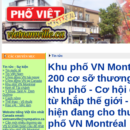
Trang chủ
::
Tin tức - Sự kiện
::
Website tiếng Việt lớn nhất Canada email: vietnamv
Vietnam News in English
::
Tài Chánh, Đầu Tư, Bảo Hiểm, Kinh D
Tin tức
CÁC CHUYÊN MỤC
Khu phố VN Mont
Tin tức - Sự kiện
»
Tin quốc tế
»
Tin Việt Nam
200 cơ sỡ thương
»
Cộng đồng VN hải ngoại
»
Cộng đồng VN tại Canada
»
Khu phố VN Montréal
khu phố - Cơ hội
»
Kinh tế Tài chánh
»
Y Khoa, Sinh lý, Dinh
Dưỡng
từ khắp thế giới 
»
Canh nông
»
Thể thao - Võ thuật
»
Rao vặt - Việc làm
hiện đang cho th
Website tiếng Việt lớn nhất
Canada email:
vietnamville@sympatico.ca
phố VN Montréal
»
Cần mời nhiều thương gia
VN từ khắp hoàn cầu để phát
triễn khu phố VN Montréal