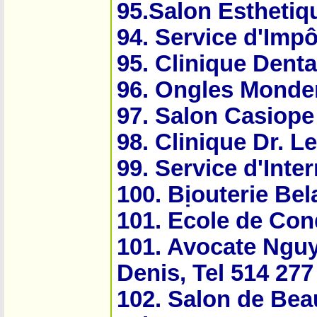
95.Salon Estheti
94. Service d'Imp
95. Clinique Denta
96. O­ngles Monde
97. Salon Casiope
98. Clinique Dr. 
99. Service d'Inter
100. Bịouterie Be
101. Ecole de Con
101. Avocate Ngu
Denis, Tel 514 277
102. Salon de Bea