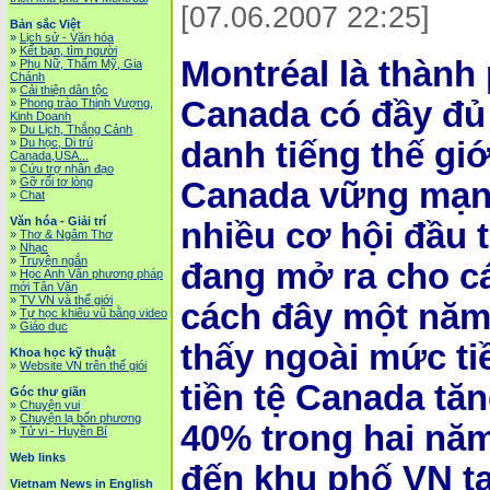
[07.06.2007 22:25]
Bản sắc Việt
»
Lịch sử - Văn hóa
»
Kết bạn, tìm người
Montréal là thành
»
Phụ Nữ, Thẩm Mỹ, Gia
Chánh
»
Cải thiện dân tộc
Canada có đầy đủ 
»
Phong trào Thịnh Vượng,
Kinh Doanh
»
Du Lịch, Thắng Cảnh
danh tiếng thế giới
»
Du học, Di trú
Canada,USA...
»
Cứu trợ nhân đạo
»
Gỡ rối tơ lòng
Canada vững mạnh
»
Chat
Văn hóa - Giải trí
nhiều cơ hội đầu 
»
Thơ & Ngâm Thơ
»
Nhạc
»
Truyện ngắn
đang mở ra cho cá
»
Học Anh Văn phương pháp
mới Tân Văn
»
TV VN và thế giới
cách đây một năm
»
Tự học khiêu vũ bằng video
»
Giáo dục
thấy ngoài mức tiề
Khoa học kỹ thuật
»
Website VN trên thế giói
tiền tệ Canada tăn
Góc thư giãn
»
Chuyện vui
»
Chuyện lạ bốn phương
40% trong hai năm
»
Tử vi - Huyền Bí
Web links
đến khu phố VN tạ
Vietnam News in English