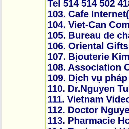
Tel 514 514 502 4
103. Cafe Internet
104. Viet-Can Com
105. Bureau de c
106. Oriental Gift
107. Bịouterie Ki
108. Association 
109. Dịch vụ phá
110. Dr.Nguyen T
111. Vietnam Vide
112. Doctor Nguy
113. Pharmacie H