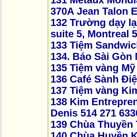
370A Jean Talon E
132 Trường dạy lại
suite 5, Montreal 
133 Tiệm Sandwi
134. Báo Sài Gòn
135 Tiệm vàng Mỹ
136 Café Sành Đi
137 Tiệm vàng Ki
138 Kim Entrepren
Denis 514 271 633
139 Chùa Thuyền
140 Chùa Huyền 