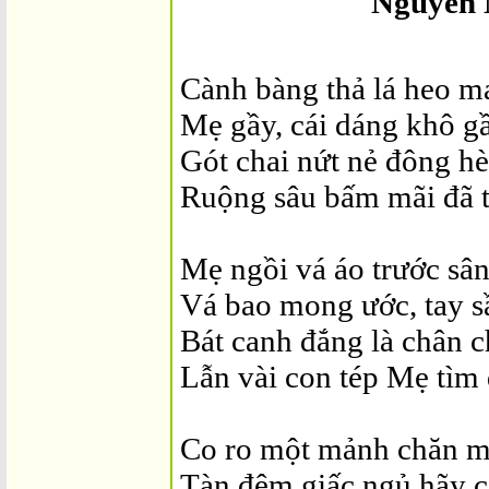
Nguyễn Ngọ
Cành bàng thả lá heo m
Mẹ gầy, cái dáng khô gầ
Gót chai nứt nẻ đông hè
Ruộng sâu bấm mãi đã 
Mẹ ngồi vá áo trước sâ
Vá bao mong ước, tay 
Bát canh đắng là chân 
Lẫn vài con tép Mẹ tìm
Co ro một mảnh chăn 
Tàn đêm giấc ngủ hãy c