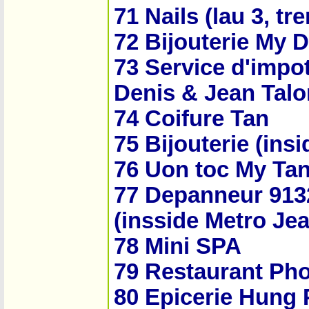
71 Nails (lau 3, t
72 Bijouterie My 
73 Service d'impo
Denis & Jean Talo
74 Coifure Tan
75 Bijouterie (insi
76 Uon toc My Ta
77 Depanneur 913
(insside Metro Je
78 Mini SPA
79 Restaurant Ph
80 Epicerie Hung 