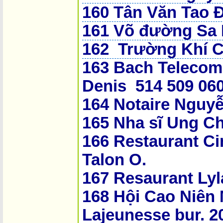
160 Tân Văn Tao 
161 Võ đường Sa
162 Trường Khí 
163 Bach Telecom
Denis 514 509 06
164 Notaire Nguy
165 Nha sĩ Ung Ch
166 Restaurant Ci
Talon O.
167 Resaurant Lyl
168
Hội Cao Niên 
Lajeunesse bur. 2