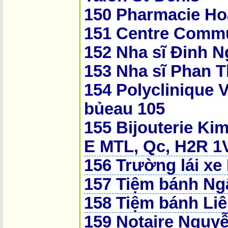
150 Pharmacie H
151 Centre Commu
152 Nha sĩ Đinh 
153 Nha sĩ Phan 
154 Polyclinique 
bủeau 105
155 Bijouterie K
E MTL, Qc, H2R 
156 Trường lái xe
157 Tiệm bánh Ng
158 Tiệm bánh Liê
159 Notaire Nguy