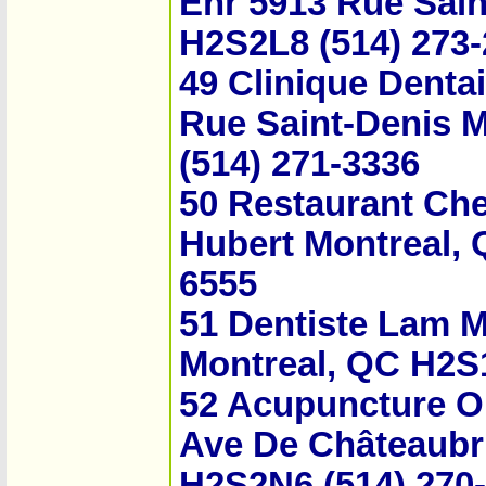
Enr 5913 Rue Sain
H2S2L8 (514) 273
49 Clinique Dentai
Rue Saint-Denis 
(514) 271-3336
50 Restaurant Che
Hubert Montreal, 
6555
51 Dentiste Lam 
Montreal, QC H2S
52 Acupuncture Or
Ave De Châteaubr
H2S2N6 (514) 270