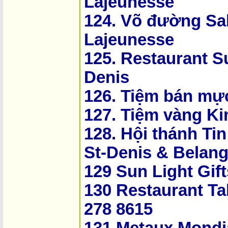
Lajeunesse
124. Võ đường Sa
Lajeunesse
125. Restaurant S
Denis
126. Tiệm bán mực
127. Tiệm vàng K
128. Hội thánh Ti
St-Denis & Belan
129 Sun Light Gif
130 Restaurant Ta
278 8615
131 Metaux Mondial