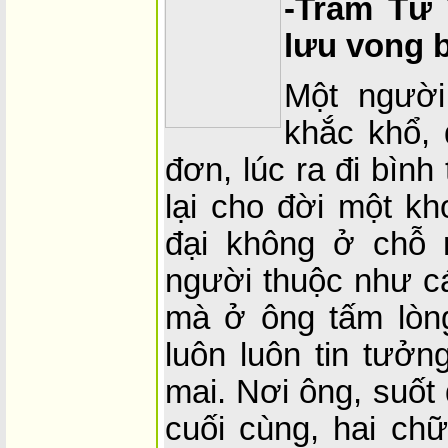
-Trầm Tử 
lưu vong 
Một người
khắc khổ, 
đơn, lúc ra đi bình
lại cho đời một kh
đại không ở chỗ 
người thuộc như cá
mà ở ông tấm lòng
luôn luôn tin tưở
mai. Nơi ông, suốt
cuối cùng, hai ch