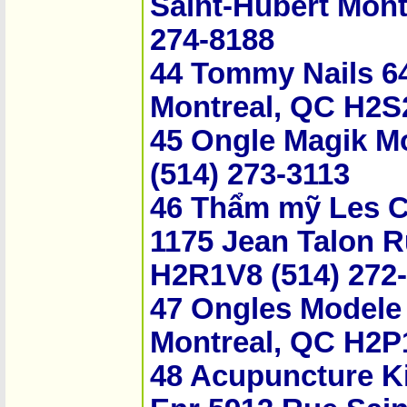
Saint-Hubert Mont
274-8188
44 Tommy Nails 6
Montreal, QC H2S
45 O­ngle Magik 
(514) 273-3113
46 Thẩm mỹ Les C
1175 Jean Talon R
H2R1V8 (514) 272
47 O­ngles Modele
Montreal, QC H2P
48 Acupuncture K