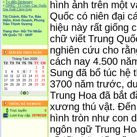
hình ảnh trên một 
»
Tự điển Dictionary
»
OREC- Tố Chức Các Quốc
Gia Xuất Cảng Gạo
Quốc có niên đại c
Tài Chánh, Đầu Tư, Bảo
Hiểm, Kinh Doanh, Phong
hiệu này rất giống 
Trào Thịnh Vượng
Trang thơ- Hội Thi Nhân
VN Quốc Tế - IAVP
chữ viết Trung Quố
nghiên cứu cho rằn
XEM BÀI THEO NGÀY
cách nay 4.500 năm
Tháng Tám 2026
T2
T3
T4
T5
T6
T7
CN
1
2
Sung đã bổ túc hệ 
3
4
5
6
7
8
9
10
11
12
13
14
15
16
17
18
19
20
21
22
23
3700 năm trước, dư
24
25
26
27
28
29
30
31
Trung Hoa đã bắt đầ
xương thú vật. Đến
THỐNG KÊ WEBSITE
Trực tuyến:
6
hình tròn như con d
Lượt truy cập:
29780328
ngôn ngữ Trung Hoa 