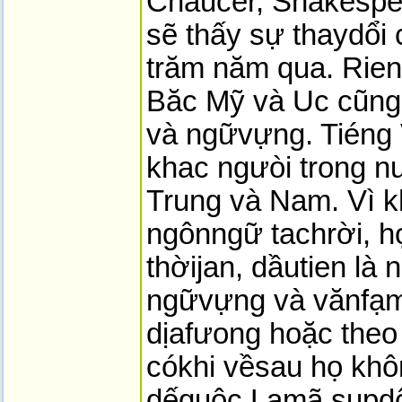
Chaucer, Shakesper
sẽ thấy sự thaydổi 
trăm năm qua. Rien
Băc Mỹ và Uc cũng
và ngữvựng. Tiéng 
khac ngưòi trong n
Trung và Nam. Vì k
ngônngữ tachrời, h
thờijan, dầutien là
ngữvựng và vănfạ
dịafưong hoặc theo
cókhi vềsau họ khô
dếquôc Lamã sụpdổ 