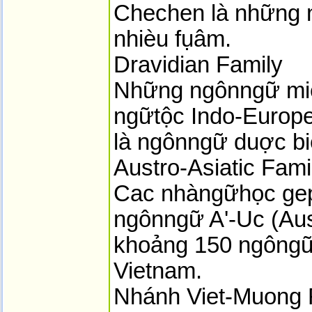
Chechen là những 
nhièu fụâm.
Dravidian Family
Những ngônngữ mi
ngữtộc Indo-Europe
là ngônngữ duợc bie
Austro-Asiatic Fami
Cac nhàngữhọc gep
ngônngữ A'-Uc (Aus
khoảng 150 ngôngữ 
Vietnam.
Nhánh Viet-Muong F