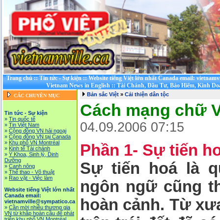
Trang chủ
::
Tin tức - Sự kiện
::
Website tiếng Việt lớn nhất Canada email: vietnamv
Vietnam News in English
::
Tài Chánh, Đầu Tư, Bảo Hiểm, Kinh D
Bản sắc Việt
»
Cải thiện dân tộc
CÁC CHUYÊN MỤC
Cách mạng chữ V
Tin tức - Sự kiện
»
Tin quốc tế
04.09.2006 07:15
»
Tin Việt Nam
»
Cộng đồng VN hải ngoại
»
Cộng đồng VN tại Canada
»
Khu phố VN Montréal
Phần 1- Sự tiến h
»
Kinh tế Tài chánh
»
Y Khoa, Sinh lý, Dinh
Dưỡng
Sự tiến hoá là q
»
Canh nông
»
Thể thao - Võ thuật
»
Rao vặt - Việc làm
ngôn ngữ cũng th
Website tiếng Việt lớn nhất
Canada email:
hoàn cảnh. Từ xưa
vietnamville@sympatico.ca
»
Cần mời nhiều thương gia
VN từ khắp hoàn cầu để phát
triễn khu phố VN Montréal