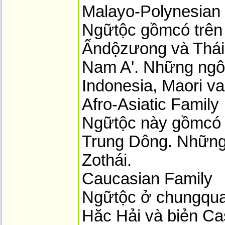
Malayo-Polynesian
Ngữtộc gồmcó trên 
Ấndộzưong và Thá
Nam A'. Những ngô
Indonesia, Maori va
Afro-Asiatic Family
Ngữtộc này gồmcó 
Trung Dông. Những
Zothái.
Caucasian Family
Ngữtộc ở chungqua
Hăc Hải và biẻn Ca