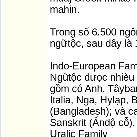
mahin.
Trong số 6.500 ng
ngữtộc, sau dây là 
Indo-European Fam
Ngũtộc dưọc nhièu 
gồm có Anh, Tâyba
Italia, Nga, Hylạp,
(Bangladesh); và c
Sanskrit (Ấndộ cỗ),
Uralic Family