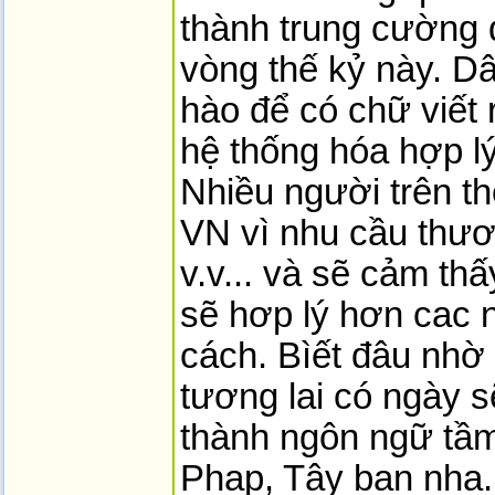
thành trung cường q
vòng thế kỷ này. D
hào để có chữ viết
hệ thống hóa hợp l
Nhiều người trên th
VN vì nhu cầu thươ
v.v... và sẽ cảm thấ
sẽ hơp lý hơn cac 
cách. Bìết đâu nhờ
tương lai có ngày s
thành ngôn ngữ tầm
Phap, Tây ban nha.