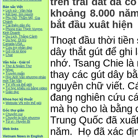
trên trái đất đã c
Bản sắc Việt
khoảng 8.000 năm
»
Lịch sử - Văn hóa
»
Kết bạn, tìm người
»
Phụ Nữ, Thẩm Mỹ, Gia
bắt đầu xuât hiện
Chánh
»
Cải thiện dân tộc
»
Phong trào Thịnh Vượng,
Kinh Doanh
»
Du Lịch, Thắng Cảnh
Thoạt đầu thời tiề
»
Du học, Di trú
Canada,USA...
»
Cứu trợ nhân đạo
dây thắt gút để ghi
»
Gỡ rối tơ lòng
»
Chat
nhớ. Tsang Chie là
Văn hóa - Giải trí
»
Thơ & Ngâm Thơ
»
Nhạc
thay các gút dây b
»
Truyện ngắn
»
Học Anh Văn phương pháp
mới Tân Văn
nguyên chữ viết. C
»
TV VN và thế giới
»
Tự học khiêu vũ bằng video
»
Giáo dục
đang nghiên cứu cá
Khoa học kỹ thuật
»
Website VN trên thế giói
mà họ cho là bằng 
Góc thư giãn
»
Chuyện vui
Trung Quốc đã xuất
»
Chuyện lạ bốn phương
»
Tử vi - Huyền Bí
năm. Họ đã xác đị
Web links
Vietnam News in English