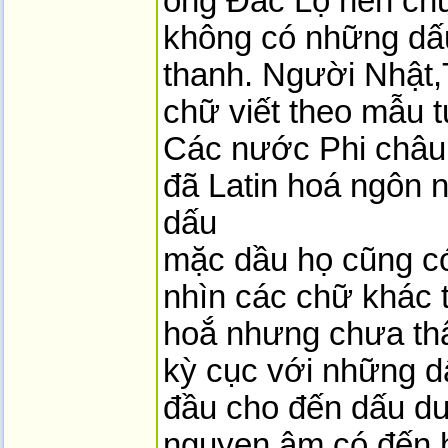
ông Đắc Lộ nên chữ
không có những dấ
thanh. Người Nhật,
chữ viết theo mẫu t
Các nước Phi châu
đã Latin hoá ngôn 
dấu
mặc dầu họ cũng có
nhìn các chữ khác t
hoắ nhưng chưa thấ
kỳ cục với những d
đầu cho đến dấu dướ
nguyen âm có đến h