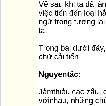
Về sau khi ta đã là
việc tiến đến loại 
ngữ trong tương lai
ta.
Trong bài dưới đây, 
chữ cải tiến
Nguyentăc:
Jảmthiẻu cac zấu, c
vớinhau, những ch