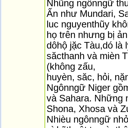
Nhũng ngônngữ thu
Ấn như Mundari, San
luc nguyenthũy khô
họ trên nhưng bị 
dôhộ jặc Tàu,dó là 
săcthanh và mièn T
(không zấu,
huyèn, săc, hỏi, n
Ngônngữ Niger gồm
và Sahara. Những n
Shona, Xhosa và Zu
Nhièu ngônngữ nhỏ 