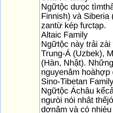
Ngữtộc dưọc tìmthấ
Finnish) và Siberia
zantừ kép fưctạp.
Altaic Family
Ngữtộc này trải zà
Trung-Á (Uzbek), 
(Hàn, Nhật). Nhữn
nguyenâm hoàhợp d
Sino-Tibetan Famil
Ngữtộc Áchâu kểcả 
ngưòi nói nhât thế
dơnâm và có nhièu