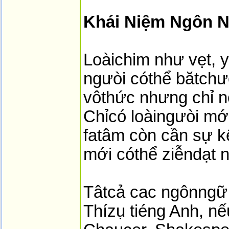
Khái Niệm Ngôn 
Loàichim như vẹt, 
ngưòi cóthể bătchư
vôthức nhưng chỉ n
Chỉcó loàingưòi mớ
fatâm còn cần sự 
mới cóthể ziễndạt 
Tâtcả cac ngônngữ 
Thízụ tiéng Anh, n