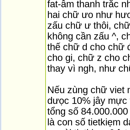
fat-âm thanh trăc n
hai chữ ưo như hưo
zấu chữ ư thôi, chữ
không cần zấu ^, c
thế chữ d cho chữ đ
cho gi, chữ z cho c
thay vì ngh, như ch
Nếu zùng chữ viet 
dưọc 10% jây mực v
tổng số 84.000.000
là con số tietkiẹm