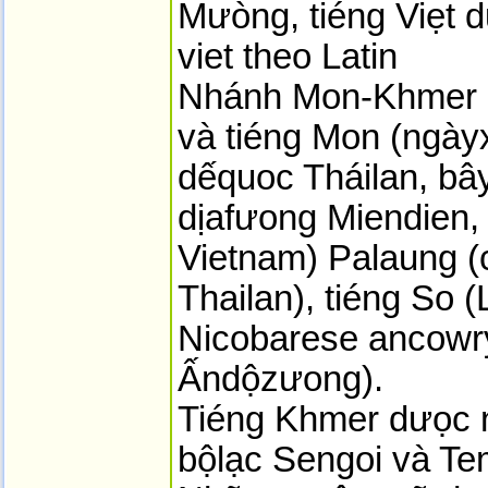
Mưòng, tiéng Viẹt 
viet theo Latin
Nhánh Mon-Khmer F
và tiéng Mon (ngày
dếquoc Tháilan, bâ
dịafưong Miendien,
Vietnam) Palaung (c
Thailan), tiéng So (
Nicobarese ancowr
Ấndộzưong).
Tiéng Khmer dưọc 
bộlạc Sengoi và Te