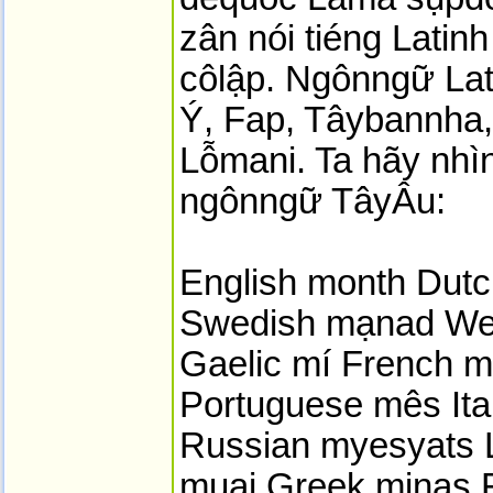
zân nói tiéng Latinh
côlập. Ngônngữ Lat
Ý, Fap, Tâybannha,
Lỗmani. Ta hãy nhì
ngônngữ TâyÂu:
English month Dut
Swedish mạnad We
Gaelic mí French 
Portuguese mês Ita
Russian myesyats 
muaj Greek minas F