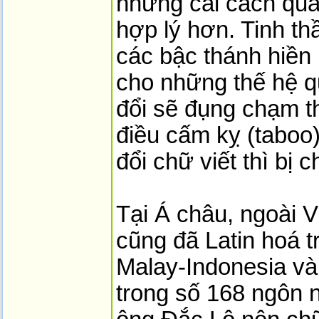
những cải cách qua
hợp lý hơn. Tinh th
các bậc thánh hiền 
cho những thế hệ 
đổi sẽ đụng chạm t
điều cấm kỵ (taboo
đổi chữ viết thì bị c
Tại Á châu, ngoài 
cũng đã Latin hoá tr
Malay-Indonesia và
trong số 168 ngôn 