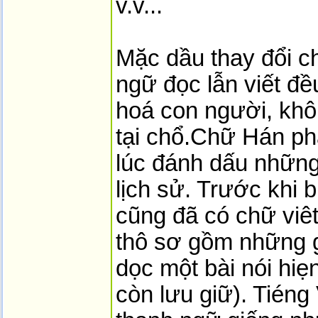
v.v...
Mặc dầu thay đổi c
ngữ đọc lẫn viết đề
hoá con người, kh
tại chổ.Chữ Hán phá
lúc đánh dấu những 
lịch sử. Trước khi 
cũng đã có chữ viê
thô sơ gồm những g
dọc một bài nói hiẹ
còn lưu giữ). Tiéng