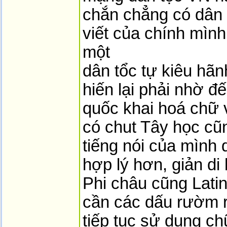
chắn chẳng có dân 
viết của chính mình
một
dân tổc tự kiêu hãn
hiến lại phải nhờ đ
quốc khai hoá chữ v
có chut Tây học cũ
tiếng nói của mình
hợp lý hơn, giản d
Phi châu cũng Lati
cần các dấu rườm r
tiếp tục sử dụng ch