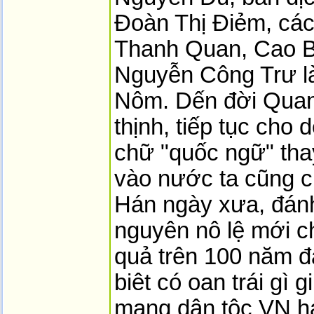
Đoàn Thị Điẻm, cá
Thanh Quan, Cao B
Nguyễn Công Trư l
Nôm. Dến đời Quan
thịnh, tiếp tục cho
chữ "quốc ngữ" tha
vào nước ta cũng 
Hán ngày xưa, đánh
nguyên nô lệ mới c
quả trên 100 năm 
biêt có oan trái gì
mạng dân tộc VN h