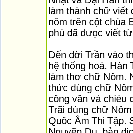
làm thành chữ viết
nôm trên cột chùa B
phú đã đưọc viết từ
Dến dời Trần vào t
hệ thống hoá. Hàn
làm thơ chữ Nôm. 
thức dùng chữ Nôm 
công văn và chiéu 
Trãi dùng chữ Nôm 
Quôc Âm Thi Tập. S
Nguyẽn Du, bản dị