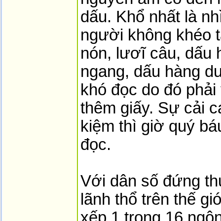
dấu. Khổ nhất là nh
người không khéo t
nón, lươĩ câu, dấu
ngang, dấu hàng dướ
khó đọc do đó phải 
thêm giấy. Sự cải cá
kiệm thì giờ quý bá
đọc.
Với dân số đứng th
lãnh thổ trên thế g
xếp 1 trong 16 ngôn