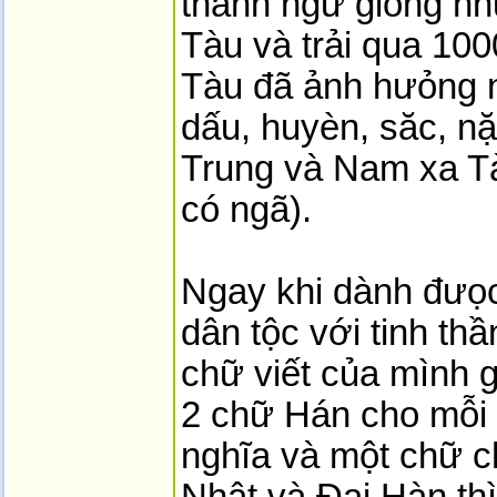
thanh ngữ giống nh
Tàu và trải qua 10
Tàu đã ảnh hưỏng 
dấu, huyèn, săc, nặ
Trung và Nam xa Tà
có ngã).
Ngay khi dành đưọc
dân tộc với tinh th
chữ viết của mình g
2 chữ Hán cho mỗi 
nghĩa và một chữ c
Nhật và Đại Hàn thì