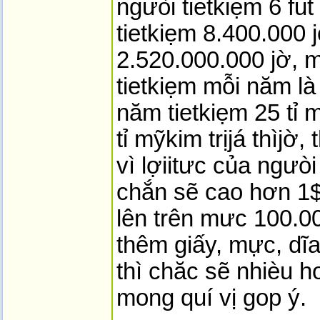
ngưòi tietkiẹm 6 fut
tietkiẹm 8.400.000 
2.520.000.000 jờ, mỗi
tietkiẹm mỗi năm l
năm tietkiẹm 25 tỉ 
tỉ mỹkim trịjá thìjờ
vì lợiitưc của ngưò
chắn sẽ cao hơn 1$
lên trên mưc 100.0
thêm giấy, mực, d
thì chăc sẽ nhièu hơ
mong quí vị gop ý.