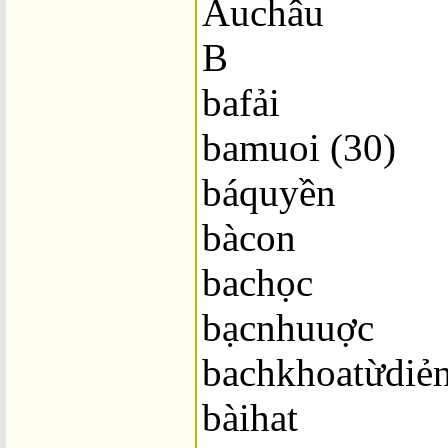
Âuchâu
B
bafải
bamuoi (30)
báquyền
bàcon
bachọc
bạcnhuuợc
bachkhoatừdiẻ
bàihat