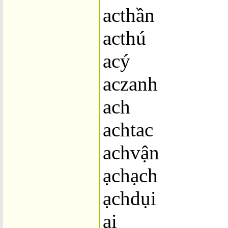
acthần
acthú
acý
aczanh
ach
achtac
achvận
ạchạch
ạchdụi
ai