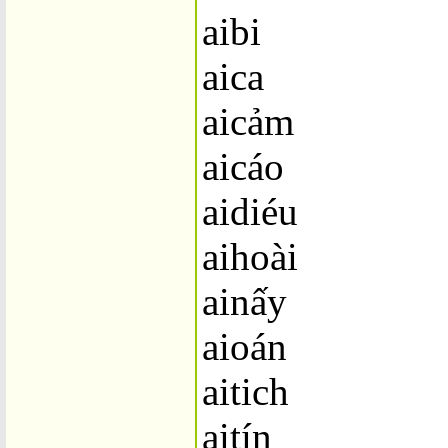
aibi
aica
aicảm
aicáo
aidiéu
aihoài
ainấy
aioán
aitich
aitín