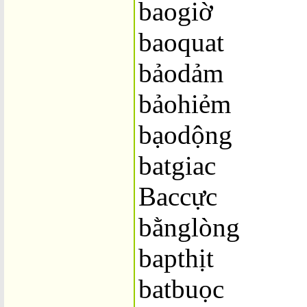
baogiờ
baoquat
bảodảm
bảohiẻm
bạodộng
batgiac
Baccực
bằnglòng
bapthịt
batbuọc