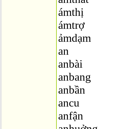
ámthị
ámtrợ
ảmdạm
an
anbài
anbang
anbần
ancu
anfận
anhuởng