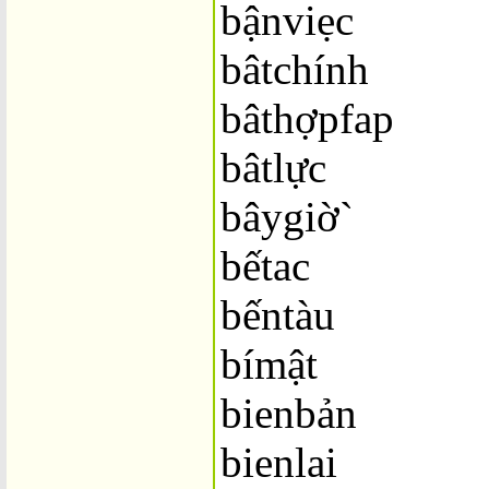
bậnviẹc
bâtchính
bâthợpfap
bâtlực
bâygiờ`
bếtac
bếntàu
bímật
bienbản
bienlai