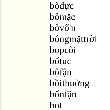
bòdực
bỏmặc
bỏvố'n
bóngmặttrời
bopcòi
bổtuc
bộfận
bồithuờng
bổnfận
bot