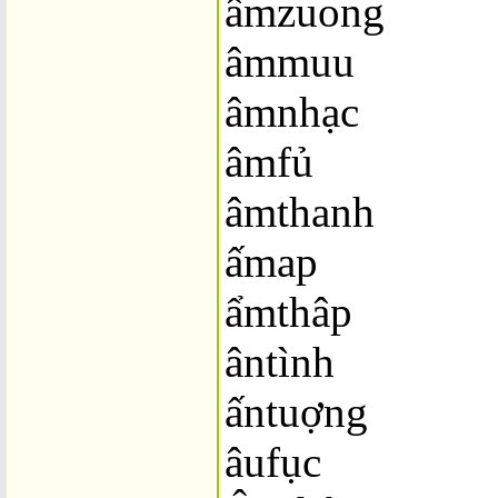
âmzuong
âmmuu
âmnhạc
âmfủ
âmthanh
ấmap
ẩmthâp
ântình
ấntuợng
âufục