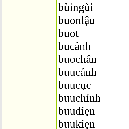
bùingùi
buonlậu
buot
bucảnh
buochân
buucảnh
buucục
buuchính
buudiẹn
buukiẹn