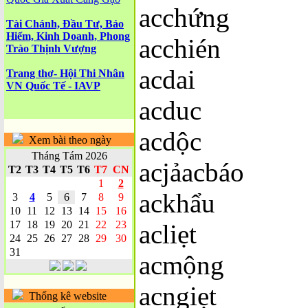
acchứng
Tài Chánh, Đầu Tư, Bảo
Hiểm, Kinh Doanh, Phong
acchién
Trào Thịnh Vượng
acdai
Trang thơ- Hội Thi Nhân
VN Quốc Tế - IAVP
acduc
acdộc
Xem bài theo ngày
Tháng Tám 2026
acjảacbáo
T2
T3
T4
T5
T6
T7
CN
1
2
ackhẩu
3
4
5
6
7
8
9
10
11
12
13
14
15
16
17
18
19
20
21
22
23
acliẹt
24
25
26
27
28
29
30
31
acmộng
acngiẹt
Thống kê website