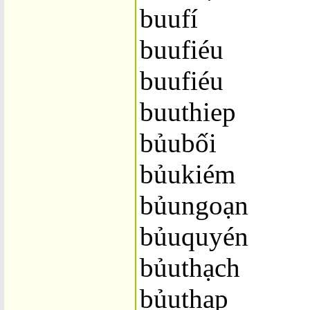
buufí
buufiéu
buufiéu
buuthiep
bủubối
bủukiém
bủungoạn
bủuquyén
bủuthạch
bủuthap