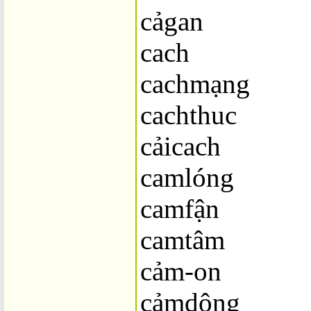
cảgan
cach
cachmạng
cachthuc
cảicach
camlóng
camfận
camtâm
cảm-on
cảmdộng