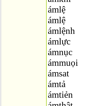
ámlệ
ámlệ
ámlệnh
ámlực
ámnục
ámmuọi
ámsat
ámtả
ámtiẻn
ámthât