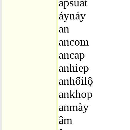
apsuât
áynáy
an
ancom
ancap
anhiep
anhốilộ
ankhop
anmày
âm