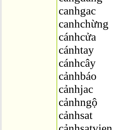
canhgac
canhchừng
cánhcửa
cánhtay
cánhcây
cảnhbáo
cảnhjac
cảnhngộ
cảnhsat
cảnhsatvien