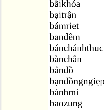
bãikhóa
bạitrận
bámriet
bandêm
bánchánhthuc
bànchân
bảndồ
bạndồngngiẹp
bánhmì
baozung