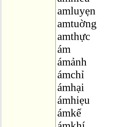
amluyẹn
amtuờng
amthực
ám
ámảnh
ámchỉ
ámhại
ámhiẹu
ámkế
ámkhí