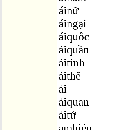
áinữ
áingại
áiquôc
áiquần
áitình
áithê
ải
ảiquan
ảitử
amhiẻu