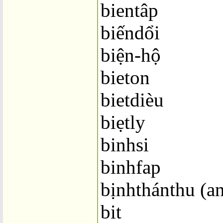
bientâp
biếndổi
biện-hộ
bieton
bietdièu
biẹtly
binhsi
binhfap
bịnhthánthu (an
bit