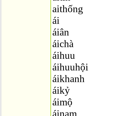
aithống
ái
áiân
áichà
áihuu
áihuuhội
áikhanh
áikỷ
áimộ
áinam