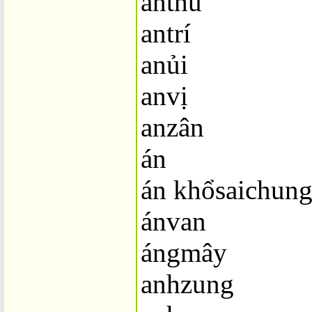
anthu
antrí
anủi
anvị
anzân
án
án khổsaichung
ánvan
ángmây
anhzung