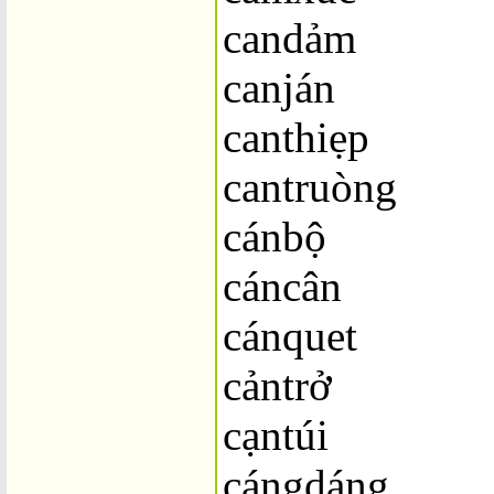
candảm
canján
canthiẹp
cantruòng
cánbộ
cáncân
cánquet
cảntrở
cạntúi
cángdáng