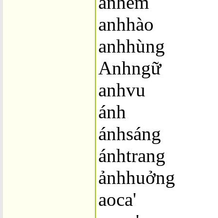
anhem
anhhào
anhhùng
Anhngữ
anhvu
ánh
ánhsáng
ánhtrang
ảnhhuởng
aoca'