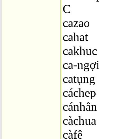
C
cazao
cahat
cakhuc
ca-ngợi
catụng
cáchep
cánhân
càchua
càfê