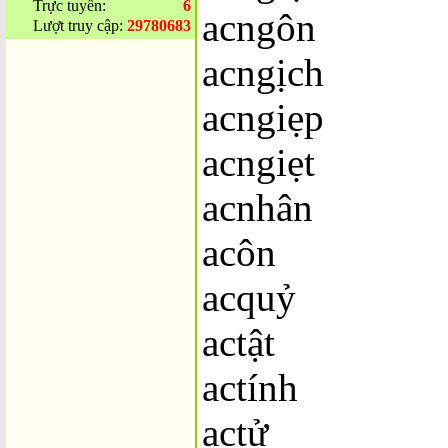
Trực tuyến:
6
acngôn
Lượt truy cập:
29780683
acngịch
acngiẹp
acngiẹt
acnhân
acôn
acquỷ
actật
actính
actử