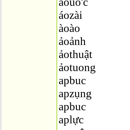
aouo'c
áozài
àoào
ảoảnh
ảothuật
ảotuong
apbuc
apzụng
apbuc
aplực