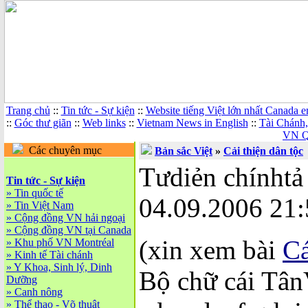
Trang chủ
::
Tin tức - Sự kiện
::
Website tiếng Việt lớn nhất Canada 
::
Góc thư giãn
::
Web links
::
Vietnam News in English
::
Tài Chánh
VN Q
Các chuyên mục
Bản sắc Việt
»
Cải thiện dân tộc
Tưdiẻn chínhtả
Tin tức - Sự kiện
»
Tin quốc tế
04.09.2006 21:
»
Tin Việt Nam
»
Cộng đồng VN hải ngoại
»
Cộng đồng VN tại Canada
(xin xem bài
Cá
»
Khu phố VN Montréal
»
Kinh tế Tài chánh
»
Y Khoa, Sinh lý, Dinh
Bộ chữ cái Tân
Dưỡng
»
Canh nông
»
Thể thao - Võ thuật