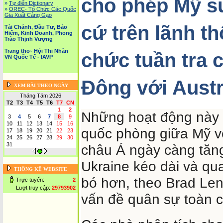
cho phép Mỹ s
»
Tự điển Dictionary
»
OREC- Tố Chức Các Quốc
Gia Xuất Cảng Gạo
cứ trên lãnh th
Tài Chánh, Đầu Tư, Bảo
Hiểm, Kinh Doanh, Phong
Trào Thịnh Vượng
Trang thơ- Hội Thi Nhân
chức tuần tra 
VN Quốc Tế - IAVP
Đông với Austr
XEM BÀI THEO NGÀY
Tháng Tám 2026
T2
T3
T4
T5
T6
T7
CN
1
2
Những hoạt động này 
3
4
5
6
7
8
9
10
11
12
13
14
15
16
quốc phòng giữa Mỹ vớ
17
18
19
20
21
22
23
24
25
26
27
28
29
30
31
châu Á ngày càng tăng
Ukraine kéo dài và qu
THỐNG KÊ WEBSITE
bó hơn, theo Brad Len
Trực tuyến:
2
Lượt truy cập:
29793902
vấn đề quân sự toàn 