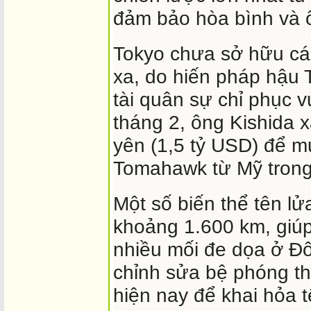
đảm bảo hòa bình và ổ
Tokyo chưa sở hữu các
xa, do hiến pháp hậu T
tài quân sự chỉ phục 
tháng 2, ông Kishida 
yên (1,5 tỷ USD) để m
Tomahawk từ Mỹ tron
Một số biến thể tên l
khoảng 1.600 km, giú
nhiều mối đe dọa ở Đ
chỉnh sửa bệ phóng th
hiện nay để khai hỏa 