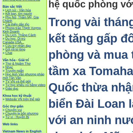
hệ quốc phòng với
Bản sắc Việt
»
Lịch sử - Văn hóa
»
Kết bạn, tìm người
Trong vài thán
»
Phụ Nữ, Thẩm Mỹ, Gia
Chánh
»
Cải thiện dân tộc
»
Phong trào Thịnh Vượng,
Kinh Doanh
kết tăng gấp đô
»
Du Lịch, Thắng Cảnh
»
Du học, Di trú
Canada,USA...
»
Cứu trợ nhân đạo
»
Gỡ rối tơ lòng
phòng và mua t
»
Chat
Văn hóa - Giải trí
»
Thơ & Ngâm Thơ
tầm xa Tomaha
»
Nhạc
»
Truyện ngắn
»
Học Anh Văn phương pháp
mới Tân Văn
»
TV VN và thế giới
Quốc thừa nhậ
»
Tự học khiêu vũ bằng video
»
Giáo dục
Khoa học kỹ thuật
biển Đài Loan 
»
Website VN trên thế giói
Góc thư giãn
»
Chuyện vui
»
Chuyện lạ bốn phương
với an ninh nư
»
Tử vi - Huyền Bí
Web links
Vietnam News in English