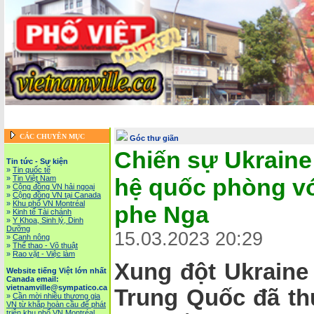
Trang chủ
::
Tin tức - Sự kiện
::
Website tiếng Việt lớn nhất Canada email: vietnam
Vietnam News in English
::
Tài Chánh, Đầu Tư, Bảo Hiểm, Kinh D
CÁC CHUYÊN MỤC
Góc thư giãn
Chiến sự Ukraine
Tin tức - Sự kiện
»
Tin quốc tế
»
Tin Việt Nam
hệ quốc phòng vớ
»
Cộng đồng VN hải ngoại
»
Cộng đồng VN tại Canada
»
Khu phố VN Montréal
phe Nga
»
Kinh tế Tài chánh
»
Y Khoa, Sinh lý, Dinh
Dưỡng
15.03.2023 20:29
»
Canh nông
»
Thể thao - Võ thuật
»
Rao vặt - Việc làm
Xung đột Ukraine 
Website tiếng Việt lớn nhất
Canada email:
vietnamville@sympatico.ca
Trung Quốc đã th
»
Cần mời nhiều thương gia
VN từ khắp hoàn cầu để phát
triễn khu phố VN Montréal