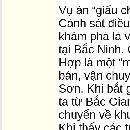
Vụ án “giấu c
Cảnh sát điều
khám phá là v
tại Bắc Ninh. 
Hợp là một “m
bán, vận chu
Sơn. Khi bắt g
ta từ Bắc Gia
chuyển về kh
Khi thấy các 