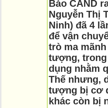
Báo CAND ra 
Nguyễn Thị Tì
Ninh) đã 4 l
để vận chuyể
trò ma mãnh
tượng, trong
dụng nhằm qu
Thế nhưng, d
tượng bị cơ 
khác còn bị 