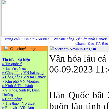
Trang chủ
::
Tin tức - Sự kiện
::
Website tiếng Việt lớn nhất Canada
Chánh, Đầu Tư, Bảo
Các chuyên mục
Vietnam News in English
Vân hóa láu cá
Tin tức - Sự kiện
»
Tin quốc tế
06.09.2023 11:
»
Tin Việt Nam
»
Cộng đồng VN hải ngoại
»
Cộng đồng VN tại Canada
»
Khu phố VN Montréal
»
Kinh tế Tài chánh
»
Y Khoa, Sinh lý, Dinh
Hàn Quốc bắt 
Dưỡng
»
Canh nông
buôn lậu tinh 
»
Thể thao - Võ thuật
»
Rao vặt - Việc làm