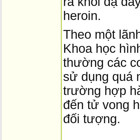
ra khỏi dạ dày
heroin.
Theo một lãnh
Khoa học hình
thường các co
sử dụng quá m
trường hợp h
đến tử vong h
đối tượng.