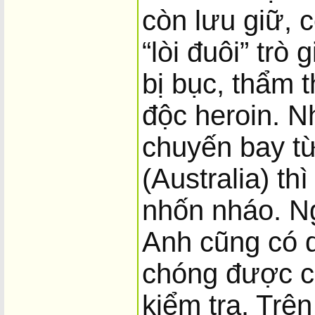
còn lưu giữ, c
“lòi đuôi” trò
bị bục, thẩm 
độc heroin. N
chuyến bay t
(Australia) th
nhốn nháo. Ng
Anh cũng có 
chóng được c
kiểm tra. Trê