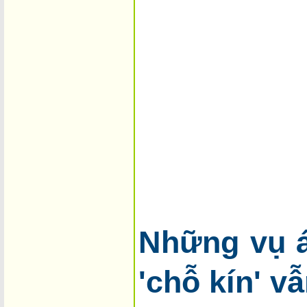
Những vụ á
'chỗ kín' v