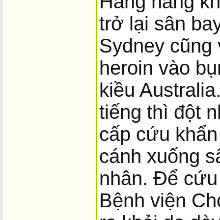
Hãng hàng khô
trở lại sân b
Sydney cũng v
heroin vào bụ
kiều Australi
tiếng thì đột
cấp cứu khẩn 
cánh xuống s
nhân. Để cứu 
Bệnh viện Chợ