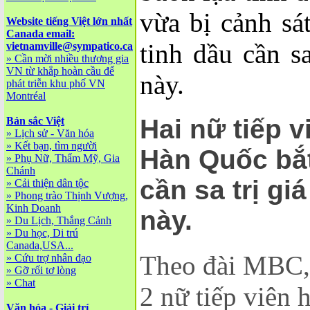
vừa bị cảnh sá
Website tiếng Việt lớn nhất
Canada email:
tinh dầu cần s
vietnamville@sympatico.ca
»
Cần mời nhiều thương gia
VN từ khắp hoàn cầu để
này.
phát triễn khu phố VN
Montréal
Hai nữ tiếp 
Bản sắc Việt
»
Lịch sử - Văn hóa
»
Kết bạn, tìm người
Hàn Quốc bắt
»
Phụ Nữ, Thẩm Mỹ, Gia
Chánh
cần sa trị gi
»
Cải thiện dân tộc
»
Phong trào Thịnh Vượng,
Kinh Doanh
này.
»
Du Lịch, Thắng Cảnh
»
Du học, Di trú
Canada,USA...
Theo đài MBC, 
»
Cứu trợ nhân đạo
»
Gỡ rối tơ lòng
»
Chat
2 nữ tiếp viên
Văn hóa - Giải trí