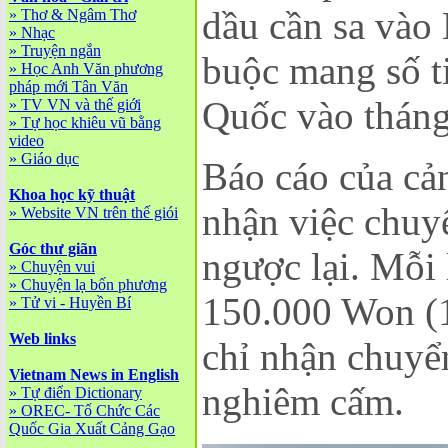
dầu cần sa vào 
»
Thơ & Ngâm Thơ
»
Nhạc
»
Truyện ngắn
buộc mang số ti
»
Học Anh Văn phương
pháp mới Tân Văn
Quốc vào tháng
»
TV VN và thế giới
»
Tự học khiêu vũ bằng
video
»
Giáo dục
Báo cáo của cản
Khoa học kỹ thuật
nhận việc chuy
»
Website VN trên thế giói
Góc thư giãn
ngược lại. Mỗi
»
Chuyện vui
»
Chuyện lạ bốn phương
150.000 Won (1
»
Tử vi - Huyền Bí
Web links
chỉ nhận chuyển
Vietnam News in English
nghiêm cấm.
»
Tự điển Dictionary
»
OREC- Tố Chức Các
Quốc Gia Xuất Cảng Gạo