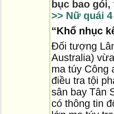
bục bao gói,
>> Nữ quái 4 
“Khổ nhục kế
Đối tượng Lâm
Australia) vừ
ma túy Công a
điều tra tội 
sân bay Tân 
có thông tin 