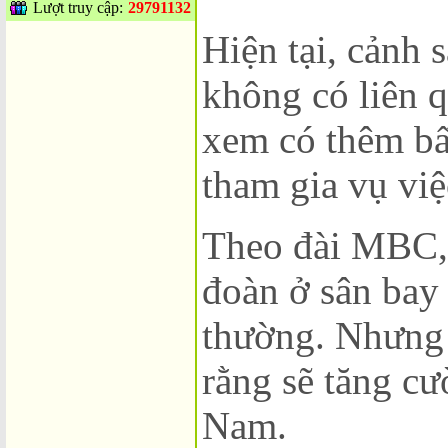
Lượt truy cập:
29791132
Hiện tại, cảnh 
không có liên q
xem có thêm bấ
tham gia vụ việ
Theo đài MBC, 
đoàn ở sân bay
thường. Nhưng 
rằng sẽ tăng cư
Nam.