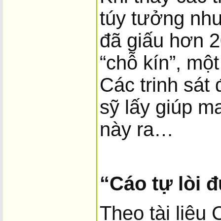
túy tưởng như
đã giấu hơn 2
“chỗ kín”, mộ
Các trinh sát
sỹ lấy giúp m
này ra…
“Cáo tự lòi đ
Theo tài liệu