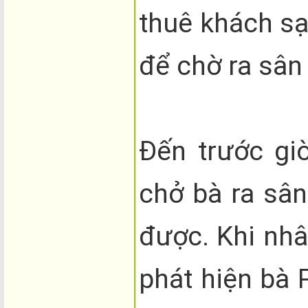
thuê khách sạ
để chờ ra sân
Đến trước gi
chở bà ra sân
được. Khi nhâ
phát hiện bà 