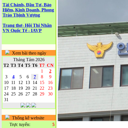
Tài Chánh, Đầu Tư, Bảo
Hiểm, Kinh Doanh, Phong
Trào Thịnh Vượng
Trang thơ- Hội Thi Nhân
VN Quốc Tế - IAVP
Xem bài theo ngày
Tháng Tám 2026
T2
T3
T4
T5
T6
T7
CN
1
2
3
4
5
6
7
8
9
10
11
12
13
14
15
16
17
18
19
20
21
22
23
24
25
26
27
28
29
30
31
Thống kê website
Trực tuyến:
5