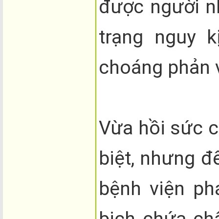
được người n
trạng nguy 
choáng phản 
Vừa hồi sức c
biệt, nhưng đ
bệnh viện ph
bịch chứa ch