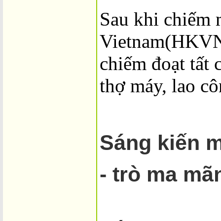
Sau khi chiếm
Vietnam(HKVN) 
chiếm đoạt tất 
thợ máy, lao c
Sáng kiến m
- trò ma m