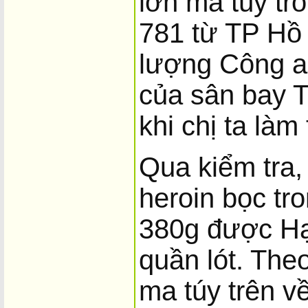
lớn ma túy tr
781 từ TP Hồ 
lượng Công a
của sân bay T
khi chị ta làm
Qua kiểm tra,
heroin bọc tr
380g được Hạn
quần lót. The
ma túy trên v