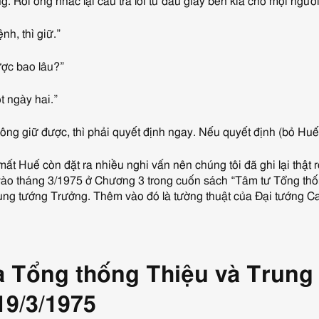
 Rồi ông nhắc lại câu trả lời từ đầu giây bên kia cho mọi ngườ
h, thì giữ.”
ược bao lâu?”
 ngày hai.”
ng giữ được, thì phải quyết định ngay. Nếu quyết định (bỏ Huế) 
ất Huế còn đặt ra nhiều nghi vấn nên chúng tôi đã ghi lại thật 
 vào tháng 3/1975 ở Chương 3 trong cuốn sách “Tâm tư Tổng thố
ung tướng Trưởng. Thêm vào đó là tường thuật của Đại tướng 
a Tổng thống Thiệu và Trung
9/3/1975