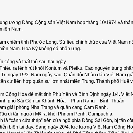
rung ương Đảng Cộng sản Việt Nam họp tháng 10/1974 và tháng
 miền Nam.
am chiếm tỉnh Phước Long. Sử liệu chính thức của Việt Nam nói 
miền Nam. Hoa Kỳ không có phản ứng.
n công và thất thủ sau hai ngày.
hiệu ra lệnh rút khỏi Kontum và Pleiku. Cao nguyên trung phần
Trị ngày 19/3. Năm ngày sau, Quân đội Nhân dân Việt Nam gi
ăn cứ liên hợp quân sự lớn nhất miền Trung. Thành phố Huế v
Nam Cộng Hòa để mất tỉnh Phú Yên và Bình Định ngày 1/4. Việt
hành phố Sài Gòn tại Khánh Hòa – Phan Rang – Bình Thuận.
Nam giải phóng Nha Trang và quân cảng Cam Ranh.
t đầu di tản người Mỹ ra khỏi Phnom Penh, Campuchia.
 là “cánh cửa thép” trên cửa ngõ phía Đông Sài Gòn, bị tấn c
 diễn biến tại đây. Sang ngày 20/4, lực lượng Việt Nam Cộng Hò