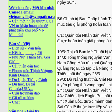
ngày 30/4.
Website tiếng Việt lớn nhất
Canada email:
vietnamville@sympatico.ca
Bộ Chính trị Ban Chấp hành T
»
Cần mời nhiều thương gia
mục tiêu giải phóng hoàn toàn
VN từ khắp hoàn cầu để
phát triễn khu phố VN
Montréal
6/1: Quân đội Nhân dân Việt N
được hoàn toàn giải phóng ở 
Bản sắc Việt
»
Lịch sử - Văn hóa
10/3: Thị xã Ban Mê Thuột bị tấ
»
Kết bạn, tìm người
»
Phụ Nữ, Thẩm Mỹ, Gia
14/3: Tổng thống Nguyễn Văn T
Chánh
Nam Cộng Hòa rút khỏi Quảng 
»
Cải thiện dân tộc
Quảng Ngãi, cô lập Đà Nẵng, c
»
Phong trào Thịnh Vượng,
Thiên thất thủ ngày 26/3.
Kinh Doanh
29/3: Đà Nẵng thất thủ. Việt 
»
Du Lịch, Thắng Cảnh
»
Du học, Di trú
tuyến phòng thủ vòng ngoài t
Canada,USA...
2/4: Quân đội Nhân dân Việt 
»
Cứu trợ nhân đạo
4/4: Chiến dịch Eagle Pull bắ
»
Gỡ rối tơ lòng
9/4: Xuân Lộc, được mệnh danh
»
Chat
Sài Gòn lệ thuộc trực tiếp vào
Văn hóa - Giải trí