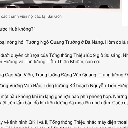
ác thành viên nội các tại Sài Gòn
được Huế không?”
hoại nóng hỏi Tướng Ngô Quang Trưởng ở Đà Nẵng. Hôm đó là 
 dưới quyền chủ tọa của Tổng thống Thiệu lúc 9 giờ 30 sáng. N
n Hương và Thủ tướng Trần Thiện Khiêm, còn có:
ớng Cao Văn Viên, Trung tướng Đặng Văn Quang, Trung tướng
rưởng Vương Văn Bắc, Tổng trưởng Kế hoạch Nguyễn Tiến Hưn
, một bầu không khí im lặng ghê rợn bao phủ phòng họp. Nhữn
 Việt trên tấm bản đồ lớn trên tường đã mọc lên như nấm. Cuộc du
 về tình hình QK I và II, Tổng thống Thiệu nhấc máy điện thoạ