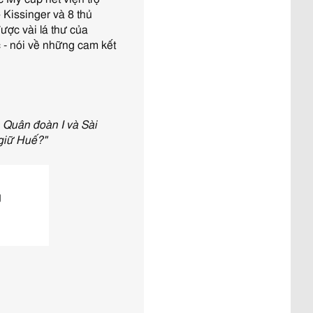
người lớn xúi con nít ăn cứt
 Kissinger và 8 thủ
gà!
[Đã đọc: 130 lần]
ợc vài lá thư của
Cuộc chiến chống Pháp
- nói về những cam kết
1945–1954 là một cuộc chiến
không cần thiết chỉ đẻ vinh
danh chủ nghĩa CS quốc tế và
người CS
[Đã đọc: 125 lần]
a Quân đoàn I và Sài
 giữ Huế?"
g