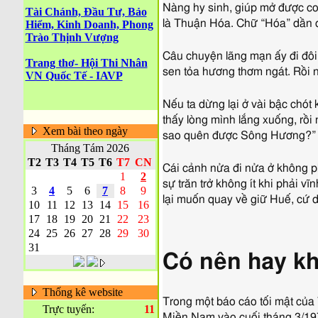
Nàng hy sinh, giúp mở được co
Tài Chánh, Đầu Tư, Bảo
là Thuận Hóa. Chữ “Hóa” dần dầ
Hiểm, Kinh Doanh, Phong
Trào Thịnh Vượng
Câu chuyện lãng mạn ấy đi đôi
Trang thơ- Hội Thi Nhân
sen tỏa hương thơm ngát. Rồi 
VN Quốc Tế - IAVP
Nếu ta dừng lại ở vài bậc chó
thấy lòng mình lắng xuống, rồi
Xem bài theo ngày
sao quên được Sông Hương?”
Tháng Tám 2026
T2
T3
T4
T5
T6
T7
CN
Cái cảnh nửa đi nửa ở không ph
1
2
sự trăn trở không ít khi phải vĩ
3
4
5
6
7
8
9
lại muốn quay về giữ Huế, cứ 
10
11
12
13
14
15
16
17
18
19
20
21
22
23
24
25
26
27
28
29
30
31
Có nên hay k
Thống kê website
Trong một báo cáo tối mật củ
Trực tuyến:
11
Miền Nam vào cuối tháng 3/1975