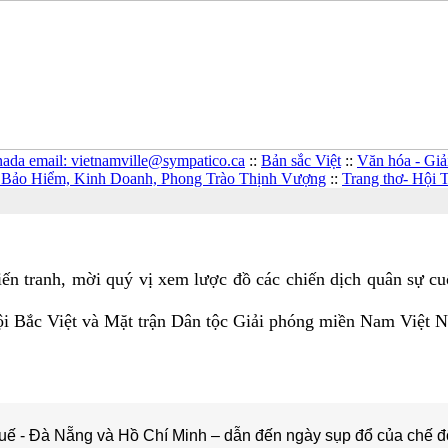
anada email: vietnamville@sympatico.ca
::
Bản sắc Việt
::
Văn hóa - Giải
 Bảo Hiểm, Kinh Doanh, Phong Trào Thịnh Vượng
::
Trang thơ- Hội
ến tranh, mời quý vị xem lược đồ các chiến dịch quân sự cu
ội Bắc Việt và Mặt trận Dân tộc Giải phóng miền Nam Việt Na
Huế - Đà Nẵng và Hồ Chí Minh – dẫn đến ngày sụp đổ của chế