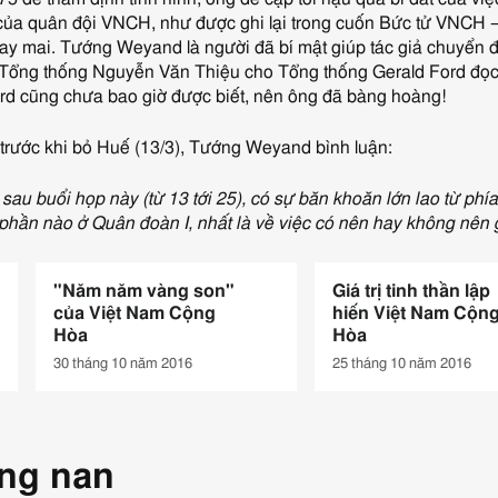
 của quân đội VNCH, như được ghi lại trong cuốn Bức tử VNCH –
y mai. Tướng Weyand là người đã bí mật giúp tác giả chuyển đư
 Tổng thống Nguyễn Văn Thiệu cho Tổng thống Gerald Ford đọc 
rd cũng chưa bao giờ được biết, nên ông đã bàng hoàng!
p trước khi bỏ Huế (13/3), Tướng Weyand bình luận:
sau buổi họp này (từ 13 tới 25), có sự băn khoăn lớn lao từ phí
 phần nào ở Quân đoàn I, nhất là về việc có nên hay không nên
"Năm năm vàng son"
Giá trị tinh thần lập
của Việt Nam Cộng
hiến Việt Nam Cộn
Hòa
Hòa
30 tháng 10 năm 2016
25 tháng 10 năm 2016
ỡng nan