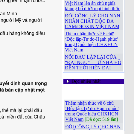
Hương lên nhậm chức.
Việt Nam lên án chủ nghĩa
khủng bố dưới mọi hình thức
ăn Minh.
ĐÒI CÔNG LÝ CHO NẠN
o người Mỹ và người
NHÂN CHẤT ĐỘC DA
CAM/DIOXIN VIỆT NAM
 đầu hàng không điều
Thêm nhận thức về 6 chữ
‘Độc lập-Tự do-Hạnh phúc’
trong Quốc hiệu CHXHCN
Việt Nam
NỖI ĐAU LẶP LẠI CỦA
“ĐẠI NGU” – TỪ NHÀ HỒ
ĐẾN THỜI HIỆN ĐẠI
Đọc nhiều nhất
yết định quan trọng
là bản cập nhật một
Thêm nhận thức về 6 chữ
‘Độc lập-Tự do-Hạnh phúc’
trong Quốc hiệu CHXHCN
thế mà lại phải đầu
Việt Nam
[Đã đọc: 519 lần]
cả miền đất của Châu
ĐÒI CÔNG LÝ CHO NẠN
NHÂN CHẤT ĐỘC DA
CAM/DIOXIN VIỆT NAM