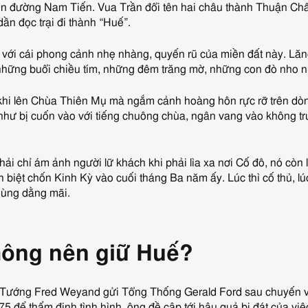
n đường Nam Tiến. Vua Trần đổi tên hai châu thành Thuận Châ
n đọc trại đi thành “Huế”.
 với cái phong cảnh nhẹ nhàng, quyến rũ của miền đất này. Lă
những buổi chiều tím, những đêm trăng mờ, những con đò nho n
t khi lên Chùa Thiên Mụ mà ngắm cảnh hoàng hôn rực rỡ trên d
 như bị cuốn vào với tiếng chuông chùa, ngân vang vào không tr
ải chỉ ám ảnh người lữ khách khi phải lìa xa nơi Cố đô, nó còn
nh biệt chốn Kinh Kỳ vào cuối tháng Ba năm ấy. Lúc thì cố thủ, lúc
dùng dằng mãi.
hông nên giữ Huế?
a Tướng Fred Weyand gửi Tổng Thống Gerald Ford sau chuyến v
 để thẩm định tình hình, ông đề cập tới hậu quả bi đát của việc