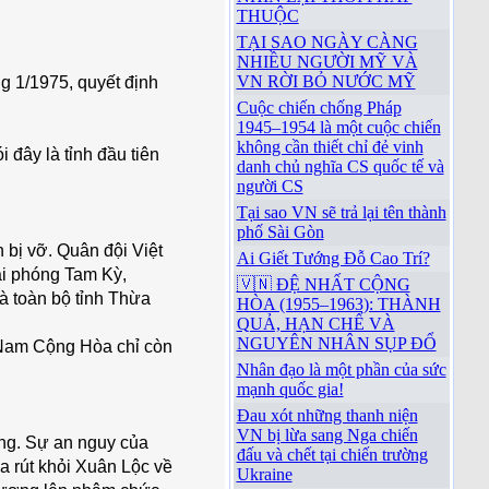
THUỘC
TẠI SAO NGÀY CÀNG
NHIỀU NGƯỜI MỸ VÀ
VN RỜI BỎ NƯỚC MỸ
 1/1975, quyết định
Cuộc chiến chống Pháp
1945–1954 là một cuộc chiến
không cần thiết chỉ đẻ vinh
đây là tỉnh đầu tiên
danh chủ nghĩa CS quốc tế và
người CS
Tại sao VN sẽ trả lại tên thành
phố Sài Gòn
 bị vỡ. Quân đội Việt
Ai Giết Tướng Đỗ Cao Trí?
ải phóng Tam Kỳ,
🇻🇳 ĐỆ NHẤT CỘNG
à toàn bộ tỉnh Thừa
HÒA (1955–1963): THÀNH
QUẢ, HẠN CHẾ VÀ
NGUYÊN NHÂN SỤP ĐỔ
 Nam Cộng Hòa chỉ còn
Nhân đạo là một phần của sức
mạnh quốc gia!
Đau xót những thanh niện
VN bị lừa sang Nga chiến
ông. Sự an nguy của
đấu và chết tại chiến trường
a rút khỏi Xuân Lộc về
Ukraine