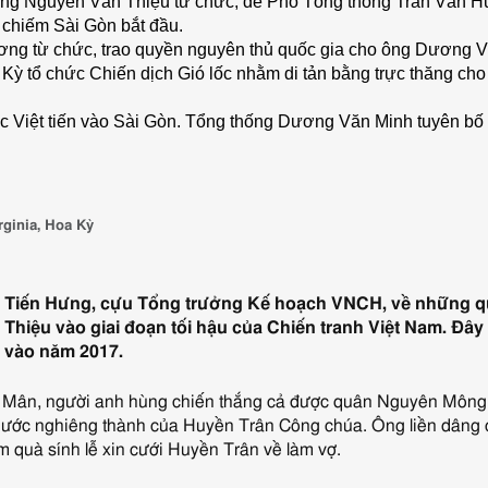
ống Nguyễn Văn Thiệu từ chức, để Phó Tổng thống Trần Văn 
 chiếm Sài Gòn bắt đầu.
ơng từ chức, trao quyền nguyên thủ quốc gia cho ông Dương V
 Kỳ tổ chức Chiến dịch Gió lốc nhằm di tản bằng trực thăng ch
c Việt tiến vào Sài Gòn. Tổng thống Dương Văn Minh tuyên bố
rginia, Hoa Kỳ
n Tiến Hưng, cựu Tổng trưởng Kế hoạch VNCH, về những qu
hiệu vào giai đoạn tối hậu của Chiến tranh Việt Nam. Đây 
C vào năm 2017.
Mân, người anh hùng chiến thắng cả được quân Nguyên Mông, 
nước nghiêng thành của Huyền Trân Công chúa. Ông liền dâng 
 quà sính lễ xin cưới Huyền Trân về làm vợ.