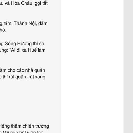
[Đã đọc: 501 lần]
u và Hóa Châu, gọi tắt
Việt Nam lên án chủ nghĩa
khủng bố dưới mọi hình thức
[Đã đọc: 368 lần]
ng tẩm, Thành Nội, đầm
Đau xót những thanh niện
hỏ.
VN bị lừa sang Nga chiến
đấu và chết tại chiến trường
òng Sông Hương thì sẽ
Ukraine
[Đã đọc: 331 lần]
ung: “Ai đi xa Huế làm
Tại sao VN sẽ trả lại tên
thành phố Sài Gòn
[Đã đọc:
219 lần]
🇻🇳 ĐỆ NHẤT CỘNG
 làm cho các nhà quân
HÒA (1955–1963): THÀNH
 thì rút quân, rút xong
QUẢ, HẠN CHẾ VÀ
NGUYÊN NHÂN SỤP ĐỔ
[Đã đọc: 191 lần]
Ai Giết Tướng Đỗ Cao Trí?
[Đã đọc: 179 lần]
Nhân đạo là một phần của
sức mạnh quốc gia!
[Đã đọc:
173 lần]
iếng thăm chiến trường
Cuộc chiến Việt Nam khi
 Mỹ cúp hết viện trợ