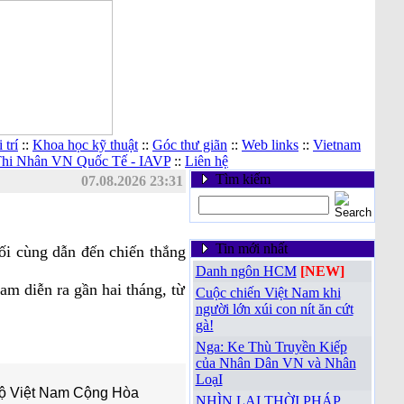
 trí
::
Khoa học kỹ thuật
::
Góc thư giãn
::
Web links
::
Vietnam
 Thi Nhân VN Quốc Tế - IAVP
::
Liên hệ
Tìm kiếm
07.08.2026 23:31
Tin mới nhất
ối cùng dẫn đến chiến thắng
Danh ngôn HCM
[NEW]
m diễn ra gần hai tháng, từ
Cuộc chiến Việt Nam khi
người lớn xúi con nít ăn cứt
gà!
Nga: Ke Thù Truyền Kiếp
của Nhân Dân VN và Nhân
LoạI
 độ Việt Nam Cộng Hòa
NHÌN LẠI THỜI PHÁP