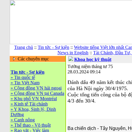
Trang chủ
::
Tin tức - Sự kiện
::
Website tiếng Việt lớn nhất C
News in English
::
Tài Chánh, Đầu Tư,
Các chuyên mục
Khoa học kỹ thuật
Tưởng niệm tháng tư 75
28.03.2024 09:14
Tin tức - Sự kiện
»
Tin quốc tế
Đánh dấu 49 năm kết thúc chi
»
Tin Việt Nam
»
Cộng đồng VN hải ngoại
của Hà Nội ngày 30/4/1975.
»
Cộng đồng VN tại Canada
Cuộc tổng tiến công của bộ đ
»
Khu phố VN Montréal
4/3 đến 30/4.
»
Kinh tế Tài chánh
»
Y Khoa, Sinh lý, Dinh
Dưỡng
»
Canh nông
»
Thể thao - Võ thuật
Ba chiến dịch - Tây Nguyên, 
»
Rao vặt - Việc làm