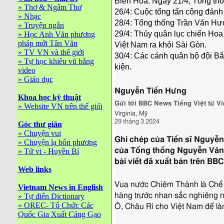
Biên Hòa. Ngày 21/4, Tổng th
»
Thơ & Ngâm Thơ
26/4: Cuộc tổng tấn công đánh
»
Nhạc
28/4: Tổng thống Trần Văn Hư
»
Truyện ngắn
29/4: Thủy quân lục chiến Hoa
»
Học Anh Văn phương
pháp mới Tân Văn
Việt Nam ra khỏi Sài Gòn.
»
TV VN và thế giới
30/4: Các cánh quân bộ đội Bắ
»
Tự học khiêu vũ bằng
kiện.
video
»
Giáo dục
Nguyễn Tiến Hưng
Khoa học kỹ thuật
Vai
Gửi tới BBC News Tiếng Việt từ Vi
»
Website VN trên thế giói
trò,
Virginia, Mỹ
29 tháng 3 2024
Góc thư giãn
»
Chuyện vui
Ghi chép của Tiến sĩ Nguyễ
»
Chuyện lạ bốn phương
của Tổng thống Nguyễn Văn T
»
Tử vi - Huyền Bí
bài viết đã xuất bản trên BB
Web links
Vua nước Chiêm Thành là Chế 
Vietnam News in English
hàng trước nhan sắc nghiêng 
»
Tự điển Dictionary
»
OREC- Tố Chức Các
Ô, Châu Rí cho Việt Nam để làm
Quốc Gia Xuất Cảng Gạo