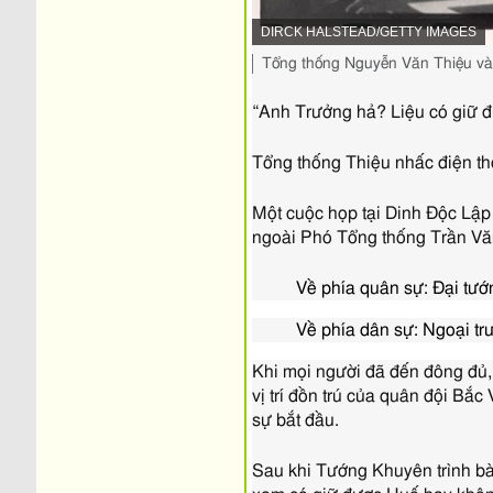
NGUỒN
DIRCK HALSTEAD/GETTY IMAGES
HÌNH
Chụp
Tổng thống Nguyễn Văn Thiệu và c
ẢNH,
lại
hình
“Anh Trưởng hả? Liệu có giữ 
ảnh,
Tổng thống Thiệu nhấc điện t
Một cuộc họp tại Dinh Độc Lập
ngoài Phó Tổng thống Trần Vă
Về phía quân sự: Đại tư
Về phía dân sự: Ngoại t
Khi mọi người đã đến đông đủ
vị trí đồn trú của quân đội Bắc
sự bắt đầu.
Sau khi Tướng Khuyên trình bày