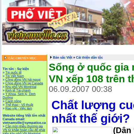
Trang chủ
::
Tin tức - Sự kiện
::
Website tiếng Việt lớn nhất Canada email: vietnamv
Vietnam News in English
::
Tài Chánh, Đầu Tư, Bảo Hiểm, Kinh D
Bản sắc Việt
»
Cải thiện dân tộc
CÁC CHUYÊN MỤC
Sống ở quốc gia 
Tin tức - Sự kiện
»
Tin quốc tế
VN xếp 108 trên t
»
Tin Việt Nam
»
Cộng đồng VN hải ngoại
»
Cộng đồng VN tại Canada
06.09.2007 00:38
»
Khu phố VN Montréal
»
Kinh tế Tài chánh
»
Y Khoa, Sinh lý, Dinh
Dưỡng
Chất lượng cu
»
Canh nông
»
Thể thao - Võ thuật
»
Rao vặt - Việc làm
nhất thế giới?
Website tiếng Việt lớn nhất
Canada email:
vietnamville@sympatico.ca
»
Cần mời nhiều thương gia
(Dân 
VN từ khắp hoàn cầu để phát
triễn khu phố VN Montréal