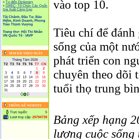
vào top 10.
»
Tự điển Dictionary
»
OREC- Tố Chức Các Quốc
Gia Xuất Cảng Gạo
Tài Chánh, Đầu Tư, Bảo
Hiểm, Kinh Doanh, Phong
Trào Thịnh Vượng
Tiêu chí để đánh 
Trang thơ- Hội Thi Nhân
VN Quốc Tế - IAVP
sống của một nướ
XEM BÀI THEO NGÀY
phát triển con n
Tháng Tám 2026
T2
T3
T4
T5
T6
T7
CN
1
2
chuyên theo dõi t
3
4
5
6
7
8
9
10
11
12
13
14
15
16
17
18
19
20
21
22
23
tuổi thọ trung bì
24
25
26
27
28
29
30
31
THỐNG KÊ WEBSITE
Trực tuyến:
5
Bảng xếp hạng 20
Lượt truy cập:
29794739
lượng cuộc sống t