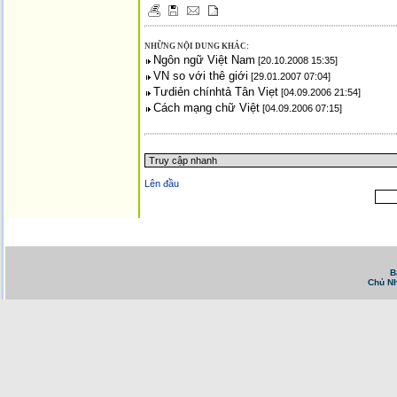
NHỮNG NỘI DUNG KHÁC:
Ngôn ngữ Việt Nam
[20.10.2008 15:35]
VN so với thê giới
[29.01.2007 07:04]
Tưdiẻn chínhtả Tân Viẹt
[04.09.2006 21:54]
Cách mạng chữ Việt
[04.09.2006 07:15]
Trang chủ
::
Tin tức - Sự kiện
::
Website tiếng Việt lớn nhất Canada email: vietnamv
Vietnam News in English
::
Tài Chánh, Đầu Tư, Bảo Hiểm, Kinh D
B
Chủ Nh