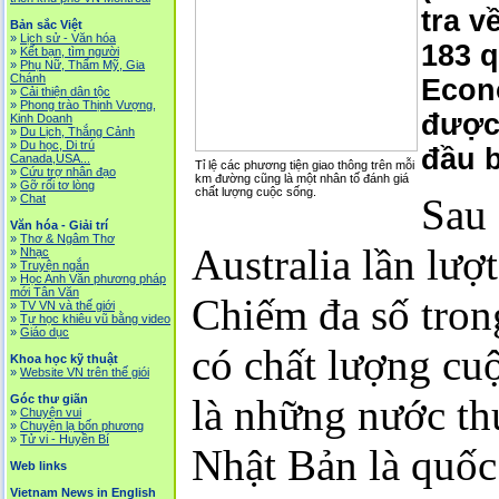
tra v
Bản sắc Việt
»
Lịch sử - Văn hóa
183 q
»
Kết bạn, tìm người
»
Phụ Nữ, Thẩm Mỹ, Gia
Chánh
Econo
»
Cải thiện dân tộc
»
Phong trào Thịnh Vượng,
được
Kinh Doanh
»
Du Lịch, Thắng Cảnh
»
Du học, Di trú
đầu 
Canada,USA...
Tỉ lệ các phương tiện giao thông trên mỗi
»
Cứu trợ nhân đạo
km đường cũng là một nhân tố đánh giá
»
Gỡ rối tơ lòng
chất lượng cuộc sống.
Sau
»
Chat
Văn hóa - Giải trí
»
Thơ & Ngâm Thơ
Australia
lần lượt
»
Nhạc
»
Truyện ngắn
»
Học Anh Văn phương pháp
mới Tân Văn
Chiếm đa số tron
»
TV VN và thế giới
»
Tự học khiêu vũ bằng video
»
Giáo dục
có chất lượng cuộ
Khoa học kỹ thuật
»
Website VN trên thế giói
là những nước th
Góc thư giãn
»
Chuyện vui
»
Chuyện lạ bốn phương
»
Tử vi - Huyền Bí
Nhật Bản là quốc
Web links
Vietnam News in English