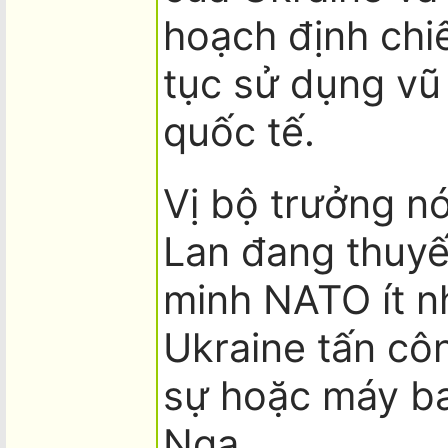
hoạch định chiế
tục sử dụng vũ 
quốc tế.
Vị bộ trưởng n
Lan đang thuyế
minh NATO ít n
Ukraine tấn cô
sự hoặc máy ba
Nga.