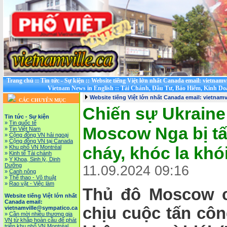
Trang chủ
::
Tin tức - Sự kiện
::
Website tiếng Việt lớn nhất Canada email: vietnamv
Vietnam News in English
::
Tài Chánh, Đầu Tư, Bảo Hiểm, Kinh D
Website tiếng Việt lớn nhất Canada email: vietnam
CÁC CHUYÊN MỤC
Chiến sự Ukraine
Tin tức - Sự kiện
»
Tin quốc tế
Moscow Nga bị tấ
»
Tin Việt Nam
»
Cộng đồng VN hải ngoại
»
Cộng đồng VN tại Canada
cháy, khóc la khó
»
Khu phố VN Montréal
»
Kinh tế Tài chánh
»
Y Khoa, Sinh lý, Dinh
Dưỡng
11.09.2024 09:16
»
Canh nông
»
Thể thao - Võ thuật
»
Rao vặt - Việc làm
Thủ đô Moscow c
Website tiếng Việt lớn nhất
Canada email:
chịu cuộc tấn cô
vietnamville@sympatico.ca
»
Cần mời nhiều thương gia
VN từ khắp hoàn cầu để phát
triễn khu phố VN Montréal