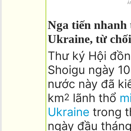
Ả
Nga tiến nhanh 
Ukraine, từ chố
Thư ký Hội đồn
Shoigu ngày 10.
nước này đã ki
km
lãnh thổ
m
2
Ukraine
trong t
ngày đầu tháng