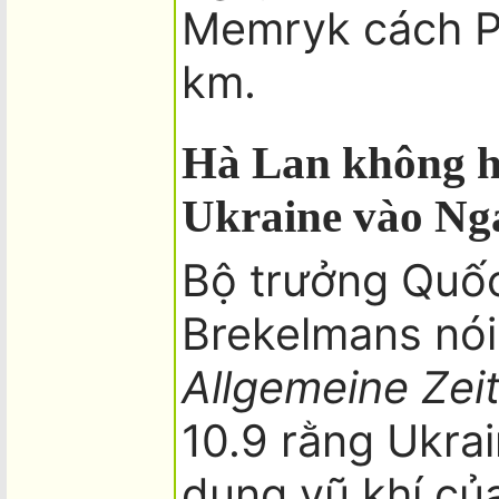
Memryk cách P
km.
Hà Lan không h
Ukraine vào Ng
Bộ trưởng Quố
Brekelmans nói
Allgemeine Zei
10.9 rằng Ukra
dụng vũ khí của