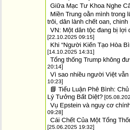
Giữa Mạc Tư Khoa Nghe C
Miền Trung oằn mình trong lũ
trôi, dân lành chết oan, chinh
VN: Một dân tộc đang bị lợi 
[22.10.2025 09:15]
Khi “Người Kiến Tạo Hòa B
[14.10.2025 14:31]
Tổng thống Trump không đượ
20:14]
Vì sao nhiều người Việt vẫ
10:23]
📘 Tiểu Luận Phê Bình: Chủ
Lý Tưởng Bất Diệt?
[05.08.202
Vụ Epstein và nguy cơ chính
09:28]
Cái Chết Của Một Tổng Thốn
[25.06.2025 19:32]