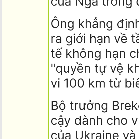
của Nga trong 
Ông khẳng địn
ra giới hạn về 
tế không hạn c
"quyền tự vệ k
vi 100 km từ biê
Bộ trưởng Brek
cậy dành cho v
của Ukraine và 