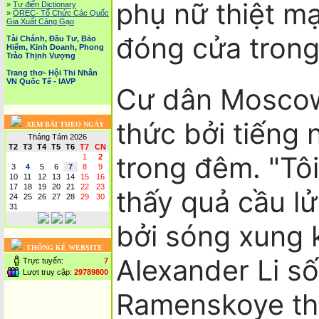
phụ nữ thiệt m
»
Tự điển Dictionary
»
OREC- Tố Chức Các Quốc
Gia Xuất Cảng Gạo
đóng cửa trong
Tài Chánh, Đầu Tư, Bảo
Hiểm, Kinh Doanh, Phong
Trào Thịnh Vượng
Trang thơ- Hội Thi Nhân
VN Quốc Tế - IAVP
Cư dân Moscow
thức bởi tiếng
XEM BÀI THEO NGÀY
Tháng Tám 2026
T2
T3
T4
T5
T6
T7
CN
trong đêm. "Tôi
1
2
3
4
5
6
7
8
9
10
11
12
13
14
15
16
17
18
19
20
21
22
23
thấy quả cầu lử
24
25
26
27
28
29
30
31
bởi sóng xung k
THỐNG KÊ WEBSITE
Alexander Li số
Trực tuyến:
7
Lượt truy cập:
29789800
Ramenskoye th