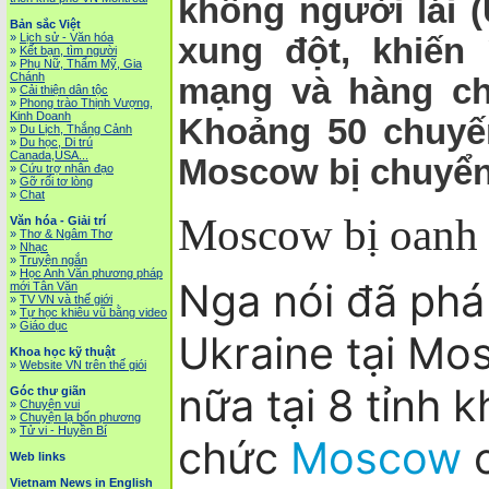
không người lái 
Bản sắc Việt
»
Lịch sử - Văn hóa
xung đột, khiến 
»
Kết bạn, tìm người
»
Phụ Nữ, Thẩm Mỹ, Gia
Chánh
mạng và hàng ch
»
Cải thiện dân tộc
»
Phong trào Thịnh Vượng,
Kinh Doanh
Khoảng 50 chuyế
»
Du Lịch, Thắng Cảnh
»
Du học, Di trú
Canada,USA...
Moscow bị chuyể
»
Cứu trợ nhân đạo
»
Gỡ rối tơ lòng
»
Chat
Moscow bị oanh 
Văn hóa - Giải trí
»
Thơ & Ngâm Thơ
»
Nhạc
»
Truyện ngắn
»
Học Anh Văn phương pháp
Nga nói đã phá
mới Tân Văn
»
TV VN và thế giới
»
Tự học khiêu vũ bằng video
»
Giáo dục
Ukraine tại Mo
Khoa học kỹ thuật
»
Website VN trên thế giói
nữa tại 8 tỉnh k
Góc thư giãn
»
Chuyện vui
»
Chuyện lạ bốn phương
»
Tử vi - Huyền Bí
chức
Moscow
c
Web links
Vietnam News in English