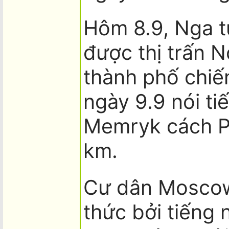
Hôm 8.9, Nga t
được thị trấn 
thành phố chiế
ngày 9.9 nói ti
Memryk cách P
km.
Cư dân Moscow
thức bởi tiếng