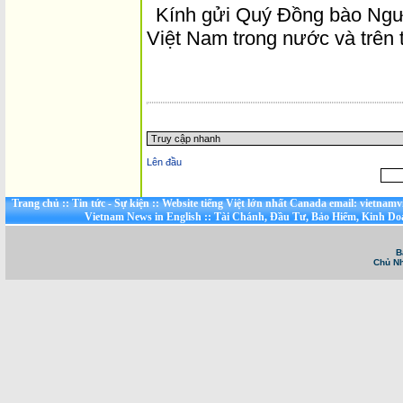
Kính gửi Quý Đồng bào Ngư
Việt Nam trong nước và trên t
Trang chủ
::
Tin tức - Sự kiện
::
Website tiếng Việt lớn nhất Canada email: vietnamv
Vietnam News in English
::
Tài Chánh, Đầu Tư, Bảo Hiểm, Kinh D
B
Chủ Nh