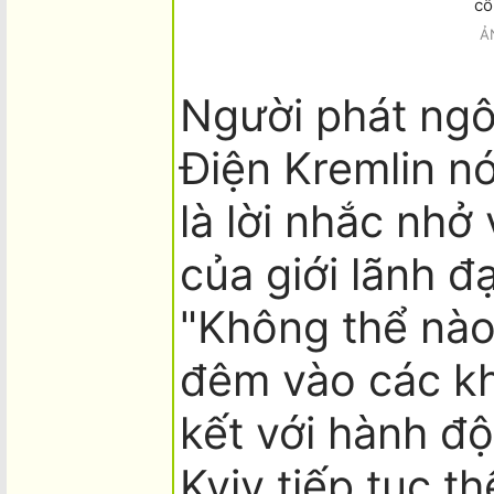
cô
Ả
Người phát ngô
Điện Kremlin n
là lời nhắc nhở
của giới lãnh đ
"Không thể nào
đêm vào các khu
kết với hành đ
Kyiv tiếp tục t