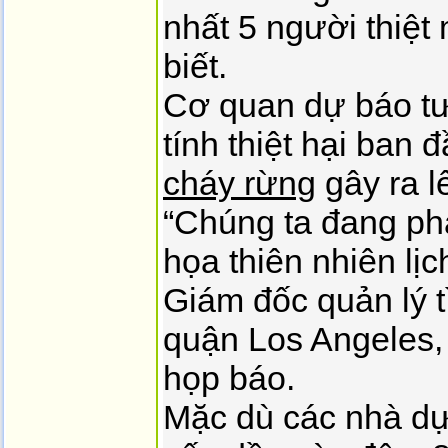
nhất 5 người thiệ
biết.
Cơ quan dự báo t
tính thiệt hại ban 
cháy rừng
gây ra l
“Chúng ta đang phả
họa thiên nhiên lị
Giám đốc quản lý t
quận Los Angeles, 
họp báo.
Mặc dù các nhà dự b