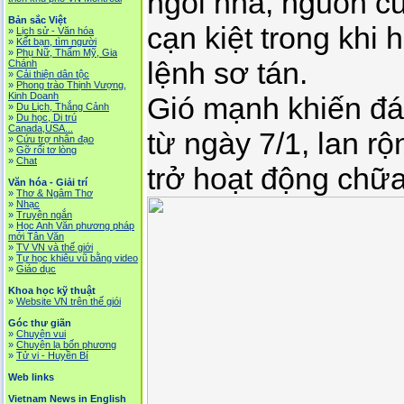
ngôi nhà, nguồn c
Bản sắc Việt
cạn kiệt trong khi
»
Lịch sử - Văn hóa
»
Kết bạn, tìm người
»
Phụ Nữ, Thẩm Mỹ, Gia
lệnh sơ tán.
Chánh
»
Cải thiện dân tộc
»
Phong trào Thịnh Vượng,
Kinh Doanh
Gió mạnh khiến 
»
Du Lịch, Thắng Cảnh
»
Du học, Di trú
Canada,USA...
từ ngày 7/1, lan r
»
Cứu trợ nhân đạo
»
Gỡ rối tơ lòng
»
Chat
trở hoạt động chữa
Văn hóa - Giải trí
»
Thơ & Ngâm Thơ
»
Nhạc
»
Truyện ngắn
»
Học Anh Văn phương pháp
mới Tân Văn
»
TV VN và thế giới
»
Tự học khiêu vũ bằng video
»
Giáo dục
Khoa học kỹ thuật
»
Website VN trên thế giói
Góc thư giãn
»
Chuyện vui
»
Chuyện lạ bốn phương
»
Tử vi - Huyền Bí
Web links
Vietnam News in English