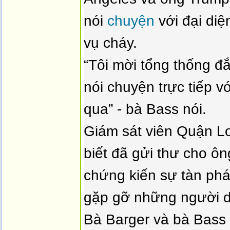
nói
chuyện
với đại diệ
vụ cháy.
“Tôi mời tổng thống đ
nói chuyện trực tiếp 
qua” - bà Bass nói.
Giám sát viên Quận L
biết đã gửi thư cho ô
chứng kiến ​​sự tàn ph
gặp gỡ những người d
Bà Barger và bà Bass 