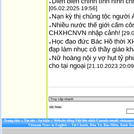
Diễn biến chính tình hình c
[05.02.2025 19:56]
Nạn kỳ thị chủng tộc người 
Nhiều nước thế giới cấm côn
CHXHCNVN nhập cảnh!
[29.
Học đạo đức Bác Hồ thời XH
đạp làm nhục cô thầy giáo k
Nữ hoàng nội y vợ hụt tỷ p
cho tại ngoại
[21.10.2023 20:09
Trang chủ
::
Tin tức - Sự kiện
::
Website tiếng Việt lớn nhất Canada email: vietnamv
Vietnam News in English
::
Tài Chánh, Đầu Tư, Bảo Hiểm, Kinh D