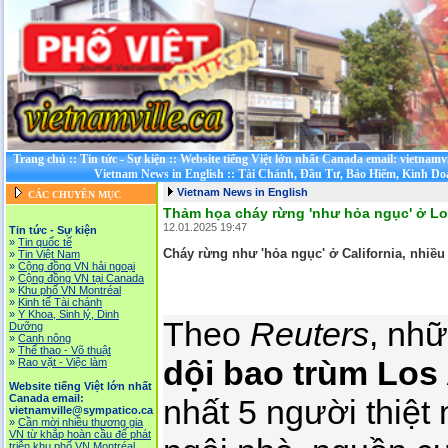
Trang chủ
::
Tin tức - Sự kiện
::
Website tiếng Việt lớn nhất Canada email: vietnamv
Vietnam News in English
::
Tài Chánh, Đầu Tư, Bảo Hiểm, Kinh D
Vietnam News in English
CÁC CHUYÊN MỤC
Thảm họa cháy rừng 'như hỏa ngục' ở Lo
12.01.2025 19:47
Tin tức - Sự kiện
»
Tin quốc tế
Cháy rừng như 'hỏa ngục' ở California, nhiều
»
Tin Việt Nam
»
Cộng đồng VN hải ngoại
»
Cộng đồng VN tại Canada
»
Khu phố VN Montréal
»
Kinh tế Tài chánh
»
Y Khoa, Sinh lý, Dinh
Theo
Reuters
, nh
Dưỡng
»
Canh nông
»
Thể thao - Võ thuật
dội bao trùm Los
»
Rao vặt - Việc làm
Website tiếng Việt lớn nhất
Canada email:
nhất 5 người thiệt
vietnamville@sympatico.ca
»
Cần mời nhiều thương gia
VN từ khắp hoàn cầu để phát
triễn khu phố VN Montréal