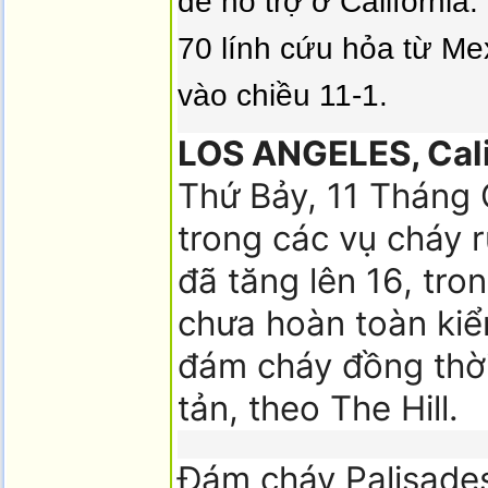
để hỗ trợ ở California.
70 lính cứu hỏa từ Me
vào chiều 11-1.
LOS ANGELES, Cali
Thứ Bảy, 11 Tháng 
trong các vụ cháy 
đã tăng lên 16, tro
chưa hoàn toàn kiể
đám cháy đồng thời
tản, theo The Hill.
Đám cháy Palisades