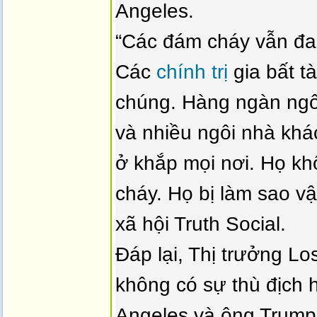
Angeles.
“Các đám cháy vẫn đa
Các
chính trị
gia bất tà
chúng. Hàng ngàn ngô
và nhiều ngôi nhà khá
ở khắp mọi nơi. Họ kh
cháy. Họ bị làm sao vậ
xã hội Truth Social.
Đáp lại, Thị trưởng L
không có sự thù địch h
Angeles và ông Trump,