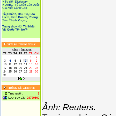
»
Tự điển Dictionary
»
OREC- Tố Chức Các Quốc
Gia Xuất Cảng Gạo
Tài Chánh, Đầu Tư, Bảo
Hiểm, Kinh Doanh, Phong
Trào Thịnh Vượng
Trang thơ- Hội Thi Nhân
VN Quốc Tế - IAVP
XEM BÀI THEO NGÀY
Tháng Tám 2026
T2
T3
T4
T5
T6
T7
CN
1
2
3
4
5
6
7
8
9
10
11
12
13
14
15
16
17
18
19
20
21
22
23
24
25
26
27
28
29
30
31
THỐNG KÊ WEBSITE
Trực tuyến:
2
Lượt truy cập:
29790860
Ảnh: Reuters.