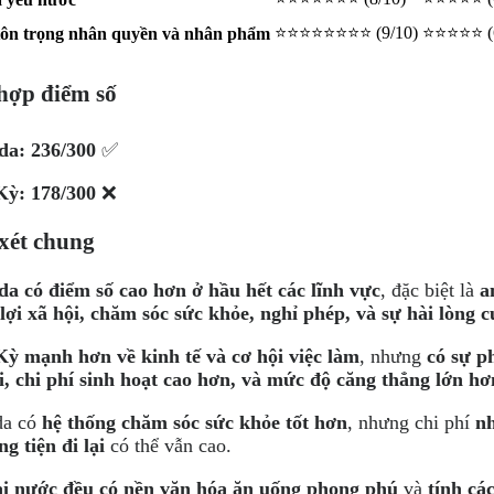
⭐⭐⭐⭐⭐⭐⭐⭐ (9/10)
⭐⭐⭐⭐⭐ (6
tôn trọng nhân quyền và nhân phẩm
hợp điểm số
da: 236/300
✅
Kỳ: 178/300
❌
xét chung
a có điểm số cao hơn ở hầu hết các lĩnh vực
, đặc biệt là
a
lợi xã hội, chăm sóc sức khỏe, nghỉ phép, và sự hài lòng 
ỳ mạnh hơn về kinh tế và cơ hội việc làm
, nhưng
có sự p
i, chi phí sinh hoạt cao hơn, và mức độ căng thẳng lớn hơ
da có
hệ thống chăm sóc sức khỏe tốt hơn
, nhưng chi phí
nh
g tiện đi lại
có thể vẫn cao.
i nước đều có nền văn hóa ăn uống phong phú
và
tính cá