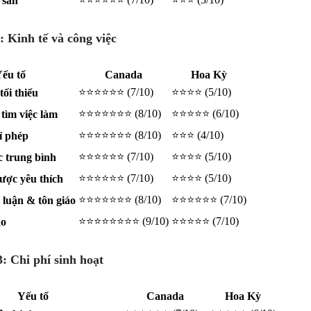
 sản
 Kinh tế và công việc
ếu tố
Canada
Hoa Kỳ
⭐⭐⭐⭐⭐⭐ (7/10)
⭐⭐⭐⭐ (5/10)
ối thiểu
⭐⭐⭐⭐⭐⭐⭐ (8/10)
⭐⭐⭐⭐⭐ (6/10)
tìm việc làm
⭐⭐⭐⭐⭐⭐⭐ (8/10)
⭐⭐⭐ (4/10)
ỉ phép
⭐⭐⭐⭐⭐⭐ (7/10)
⭐⭐⭐⭐ (5/10)
c trung bình
⭐⭐⭐⭐⭐⭐ (7/10)
⭐⭐⭐⭐ (5/10)
ược yêu thích
⭐⭐⭐⭐⭐⭐⭐ (8/10)
⭐⭐⭐⭐⭐⭐ (7/10)
luận & tôn giáo
⭐⭐⭐⭐⭐⭐⭐⭐ (9/10)
⭐⭐⭐⭐⭐ (7/10)
do
 Chi phí sinh hoạt
Yếu tố
Canada
Hoa Kỳ