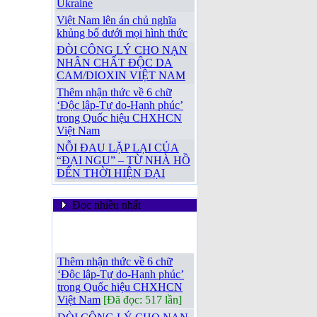
Ukraine
Việt Nam lên án chủ nghĩa
khủng bố dưới mọi hình thức
ĐÒI CÔNG LÝ CHO NẠN
NHÂN CHẤT ĐỘC DA
CAM/DIOXIN VIỆT NAM
Thêm nhận thức về 6 chữ
‘Độc lập-Tự do-Hạnh phúc’
trong Quốc hiệu CHXHCN
Việt Nam
NỖI ĐAU LẶP LẠI CỦA
“ĐẠI NGU” – TỪ NHÀ HỒ
ĐẾN THỜI HIỆN ĐẠI
Đọc nhiều nhất
Thêm nhận thức về 6 chữ
‘Độc lập-Tự do-Hạnh phúc’
trong Quốc hiệu CHXHCN
Việt Nam
[Đã đọc: 517 lần]
ĐÒI CÔNG LÝ CHO NẠN