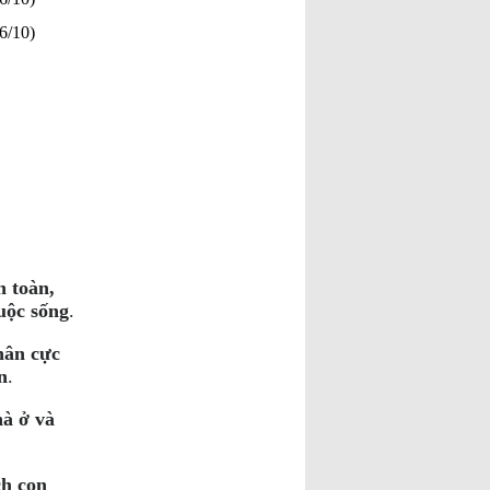
/10)
n toàn,
cuộc sống
.
hân cực
n
.
à ở và
ch con