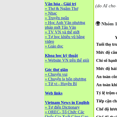
Văn hóa - Giải trí
(do AI cho
»
Thơ & Ngâm Thơ
»
Nhạc
»
Truyện ngắn
»
Học Anh Văn phương
🌍 Nhóm 1
pháp mới Tân Văn
»
TV VN và thế giới
»
Tự học khiêu vũ bằng
Y
video
Tuổi thọ tr
»
Giáo dục
Mức độ căn
Khoa học kỹ thuật
»
Website VN trên thế giói
Chỉ số hạn
Mức độ hài 
Góc thư giãn
»
Chuyện vui
An toàn cô
»
Chuyện lạ bốn phương
»
Tử vi - Huyền Bí
An toàn kh
Tỷ lệ trộm 
Web links
Tiếp cận ch
Vietnam News in English
»
Tự điển Dictionary
Chế độ lươ
»
OREC- Tố Chức Các
Quốc Gia Xuất Cảng Gạo