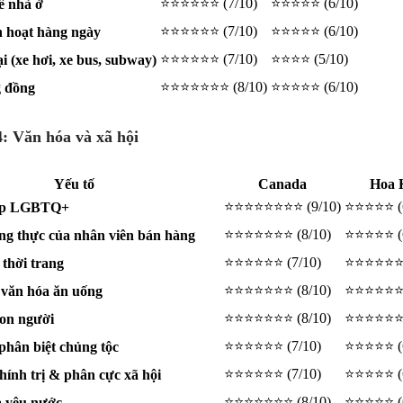
⭐⭐⭐⭐⭐⭐ (7/10)
⭐⭐⭐⭐⭐ (6/10)
ê nhà ở
⭐⭐⭐⭐⭐⭐ (7/10)
⭐⭐⭐⭐⭐ (6/10)
h hoạt hàng ngày
⭐⭐⭐⭐⭐⭐ (7/10)
⭐⭐⭐⭐ (5/10)
ại (xe hơi, xe bus, subway)
⭐⭐⭐⭐⭐⭐⭐ (8/10)
⭐⭐⭐⭐⭐ (6/10)
g đồng
: Văn hóa và xã hội
Yếu tố
Canada
Hoa 
⭐⭐⭐⭐⭐⭐⭐⭐ (9/10)
⭐⭐⭐⭐⭐ (6
ập LGBTQ+
⭐⭐⭐⭐⭐⭐⭐ (8/10)
⭐⭐⭐⭐⭐ (6
ng thực của nhân viên bán hàng
⭐⭐⭐⭐⭐⭐ (7/10)
⭐⭐⭐⭐⭐⭐ 
thời trang
⭐⭐⭐⭐⭐⭐⭐ (8/10)
⭐⭐⭐⭐⭐⭐ 
văn hóa ăn uống
⭐⭐⭐⭐⭐⭐⭐ (8/10)
⭐⭐⭐⭐⭐⭐ 
con người
⭐⭐⭐⭐⭐⭐ (7/10)
⭐⭐⭐⭐⭐ (6
phân biệt chủng tộc
⭐⭐⭐⭐⭐⭐ (7/10)
⭐⭐⭐⭐⭐ (6
hính trị & phân cực xã hội
⭐⭐⭐⭐⭐⭐⭐ (8/10)
⭐⭐⭐⭐⭐ (6
à yêu nước