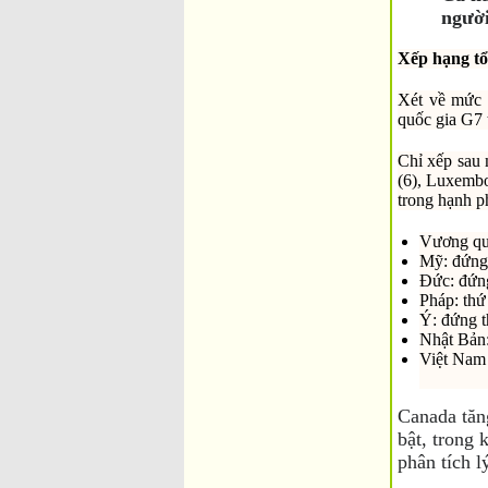
người
Xếp hạng tổ
Xét về mức đ
quốc gia G7
Chỉ xếp sau 
(6), Luxembo
trong hạnh p
Vương quố
Mỹ: đứng 
Đức: đứng
Pháp: thứ
Ý: đứng t
Nhật Bản:
Việt Nam 
Canada tăn
bật, trong 
phân tích l