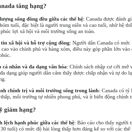
anada tăng hạng?
lượng sống đồng đều giữa các thế hệ
: Canada được đánh gi
hóm tuổi, đặc biệt là người trung niên và cao tuổi, nhờ hệ thố
 phúc lợi xã hội và môi trường sống an toàn.
tin xã hội và hỗ trợ cộng đồng
: Người dân Canada có mức 
 cao vào chính phủ và hàng xóm, điều này góp phần lớn vào
phúc.
 cá nhân và đa dạng văn hóa
: Chính sách nhập cư cởi mở v
 đa dạng giúp người dân cảm thấy được chấp nhận và tự do l
ng.
nh chính trị và môi trường sống trong lành
: Canada có tỷ l
thấp, môi trường tự nhiên phong phú, và ít biến động chính tr
ỹ giảm hạng?
 lệch hạnh phúc giữa các thế hệ
: Báo cáo cho thấy người 
 30 tuổi) có mức độ hài lòng thấp hơn đáng kể so với các thế 