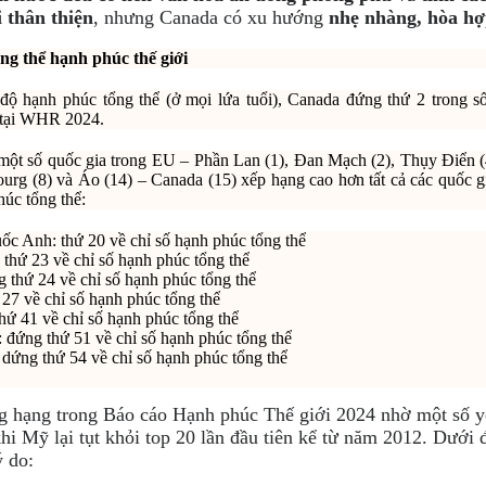
 thân thiện
, nhưng Canada có xu hướng
nhẹ nhàng, hòa h
ng thể hạnh ph
úc th
ế gi
ới
ộ hạnh phúc tổng thể (ở mọi lứa tuổi), Canada đứng thứ 2 trong số
 tại WHR 2024.
một số quốc gia trong EU – Phần Lan (1), Đan Mạch (2), Thụy Điển 
urg (8) và Áo (14) – Canada (15) xếp hạng cao hơn tất cả các quốc 
húc tổng thể:
c Anh: thứ 20 về chỉ số hạnh phúc tổng thể
thứ 23 về chỉ số hạnh phúc tổng thể
 thứ 24 về chỉ số hạnh phúc tổng thể
 27 về chỉ số hạnh phúc tổng thể
hứ 41 về chỉ số hạnh phúc tổng thể
 đứng thứ 51 về chỉ số hạnh phúc tổng thể
dứng thứ 54 về chỉ số hạnh phúc tổng thể
g hạng trong Báo cáo Hạnh phúc Thế giới 2024 nhờ một số y
khi Mỹ lại tụt khỏi top 20 lần đầu tiên kể từ năm 2012. Dưới 
ý do: