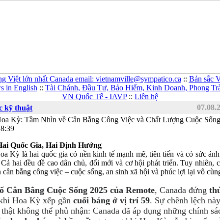
ng Việt lớn nhất Canada email: vietnamville@sympatico.ca
::
Bản sắc V
 in English
::
Tài Chánh, Đầu Tư, Bảo Hiểm, Kinh Doanh, Phong Tr
VN Quốc Tế - IAVP
::
Liên hệ
07.08.
 kỹ thuật
Hoa Kỳ: Tầm Nhìn về Cân Bằng Công Việc và Chất Lượng Cuộc Sốn
18:39
 Hai Quốc Gia, Hai Định Hướng
a Kỳ là hai quốc gia có nền kinh tế mạnh mẽ, tiên tiến và có sức ản
. Cả hai đều đề cao dân chủ, đổi mới và cơ hội phát triển. Tuy nhiên, 
 cân bằng công việc – cuộc sống, an sinh xã hội và phúc lợi lại vô cùng
số Cân Bằng Cuộc Sống 2025 của Remote
, Canada đứng
th
 khi Hoa Kỳ xếp gần
cuối bảng ở vị trí 59
. Sự chênh lệch nà
 thật không thể phủ nhận: Canada đã áp dụng những chính s