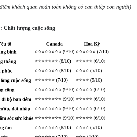
 điểm khách quan hoàn toàn không có can thiệp con người)
: Chất lượng cuộc sống
ếu tố
Canada
Hoa Kỳ
⭐⭐⭐⭐⭐⭐⭐⭐ (9/10)
⭐⭐⭐⭐⭐⭐ (7/10)
ung bình
⭐⭐⭐⭐⭐⭐⭐ (8/10)
⭐⭐⭐⭐⭐ (6/10)
g thẳng
⭐⭐⭐⭐⭐⭐⭐ (8/10)
⭐⭐⭐⭐ (5/10)
h phúc
⭐⭐⭐⭐⭐⭐ (7/10)
⭐⭐⭐⭐ (5/10)
lòng cuộc sống
⭐⭐⭐⭐⭐⭐⭐⭐ (9/10)
⭐⭐⭐⭐⭐ (6/10)
ng cộng
⭐⭐⭐⭐⭐⭐⭐⭐ (9/10)
⭐⭐⭐⭐⭐ (6/10)
i đi bộ ban đêm
⭐⭐⭐⭐⭐⭐⭐⭐ (9/10)
⭐⭐⭐⭐⭐ (6/10)
cướp, đột nhập
⭐⭐⭐⭐⭐⭐⭐⭐ (9/10)
⭐⭐⭐⭐⭐ (6/10)
ăm sóc sức khỏe
⭐⭐⭐⭐⭐⭐⭐ (8/10)
⭐⭐⭐⭐ (5/10)
ng ốm
⭐⭐⭐⭐⭐⭐ (7/10)
⭐⭐⭐ (3/10)