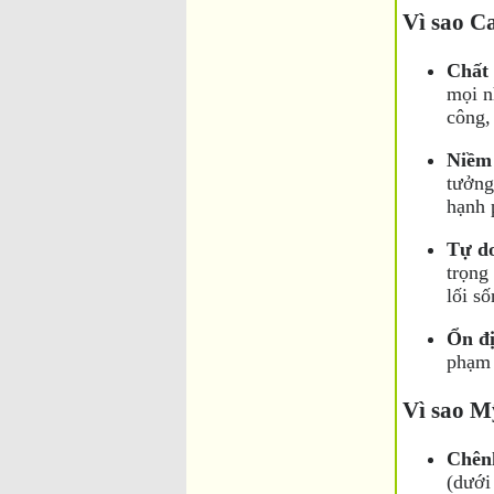
Vì sao C
Chất 
mọi n
công,
Niềm 
tưởng
hạnh 
Tự do
trọng
lối số
Ổn đị
phạm 
Vì sao M
Chênh
(dưới