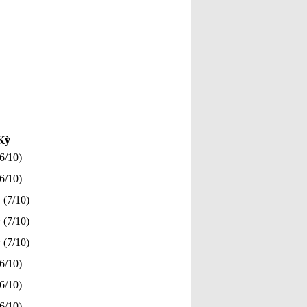
Cuộc chiến Việt Nam khi
người lớn xúi con nít ăn cứt
gà!
[Đã đọc: 122 lần]
Cuộc chiến chống Pháp
1945–1954 là một cuộc chiến
không cần thiết chỉ đẻ vinh
danh chủ nghĩa CS quốc tế và
người CS
[Đã đọc: 111 lần]
Kỳ
/10)
/10)
(7/10)
(7/10)
(7/10)
/10)
/10)
/10)