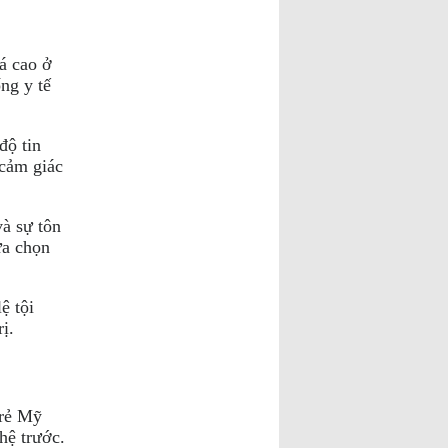
á cao ở
ng y tế
độ tin
 cảm giác
à sự tôn
ựa chọn
ệ tội
ị.
trẻ Mỹ
hệ trước.