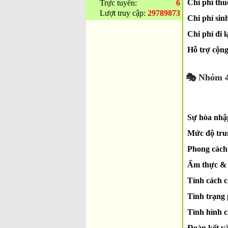
Chi phí thu
Trực tuyến:
6
Lượt truy cập:
29789873
Chi phí sin
Chi phí đi l
Hỗ trợ cộn
🎭 Nhóm 4
Sự hòa nh
Mức độ tru
Phong cách 
Ẩm thực & 
Tính cách 
Tình trạng 
Tình hình c
Đoàn kết v