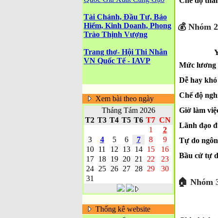
Chế độ thai
Tài Chánh, Đầu Tư, Bảo
Hiểm, Kinh Doanh, Phong
💰 Nhóm 2:
Trào Thịnh Vượng
Trang thơ- Hội Thi Nhân
Y
VN Quốc Tế - IAVP
Mức lương t
Dễ hay khó 
Chế độ ngh
Xem bài theo ngày
Giờ làm việ
Tháng Tám 2026
T2
T3
T4
T5
T6
T7
CN
Lãnh đạo đ
1
2
3
4
5
6
7
8
9
Tự do ngôn 
10
11
12
13
14
15
16
Bầu cử tự 
17
18
19
20
21
22
23
24
25
26
27
28
29
30
31
🏠 Nhóm 3:
Thống kê website