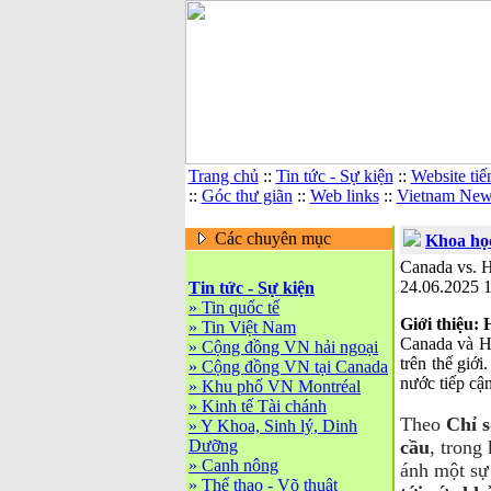
Trang chủ
::
Tin tức - Sự kiện
::
Website tiế
::
Góc thư giãn
::
Web links
::
Vietnam News
Các chuyên mục
Khoa học
Canada vs. 
24.06.2025 
Tin tức - Sự kiện
»
Tin quốc tế
Giới thiệu:
»
Tin Việt Nam
Canada và Ho
»
Cộng đồng VN hải ngoại
trên thế giới
»
Cộng đồng VN tại Canada
nước tiếp cận
»
Khu phố VN Montréal
»
Kinh tế Tài chánh
Theo
Chỉ 
»
Y Khoa, Sinh lý, Dinh
Dưỡng
cầu
, trong
»
Canh nông
ánh một sự
»
Thể thao - Võ thuật