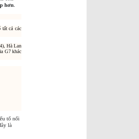
ợp hơn
.
 tất cả các
(4), Hà Lan
gia G7 khác
ếu tố nổi
đây là