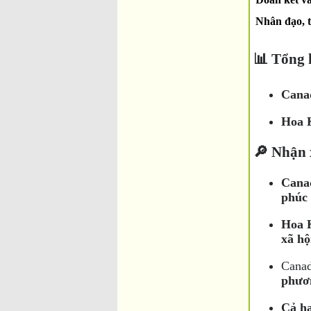
Nhân đạo, 
📊 Tổng 
Cana
Hoa 
🔎 Nhận 
Canad
phúc 
Hoa K
xã hộ
Cana
phươn
Cả ha