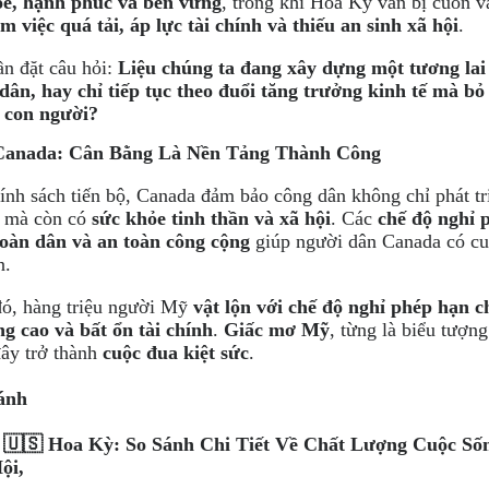
ỏe, hạnh phúc và bền vững
, trong khi Hoa Kỳ vẫn bị cuốn 
àm việc quá tải, áp lực tài chính và thiếu an sinh xã hội
.
ần đặt câu hỏi:
Liệu chúng ta đang xây dựng một tương lai 
dân, hay chỉ tiếp tục theo đuổi tăng trưởng kinh tế mà bỏ
 con người?
anada: Cân Bằng Là Nền Tảng Thành Công
ính sách tiến bộ, Canada đảm bảo công dân không chỉ phát tr
ế mà còn có
sức khỏe tinh thần và xã hội
. Các
chế độ nghỉ 
toàn dân và an toàn công cộng
giúp người dân Canada có cu
n.
đó, hàng triệu người Mỹ
vật lộn với chế độ nghỉ phép hạn ch
ng cao và bất ổn tài chính
.
Giấc mơ Mỹ
, từng là biểu tượn
đây trở thành
cuộc đua kiệt sức
.
ánh
 🇺🇸 Hoa Kỳ: So Sánh Chi Tiết Về Chất Lượng Cuộc Số
ội,