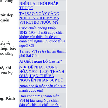
vào vòng
NHÌN LẠI THỜI PHÁP
THUỘC
TẠI SAO NGÀY CÀNG
tốt đẹp
NHIỀU NGƯỜI MỸ VÀ
 quên
VN RỜI BỎ NƯỚC MỸ
Cuộc chiến chống Pháp
1945–1954 là một cuộc chiến
không cần thiết chỉ đẻ vinh
danh chủ nghĩa CS quốc tế và
iển về
người CS
phép, bảo
Tại sao VN sẽ trả lại tên thành
ộc sống
phố Sài Gòn
Ai Giết Tướng Đỗ Cao Trí?
🇻🇳 ĐỆ NHẤT CỘNG
ế, chi
HÒA (1955–1963): THÀNH
g của hy
QUẢ, HẠN CHẾ VÀ
NGUYÊN NHÂN SỤP ĐỔ
Nhân đạo là một phần của sức
mạnh quốc gia!
Đau xót những thanh niện
ng, Kinh
VN bị lừa sang Nga chiến
đấu và chết tại chiến trường