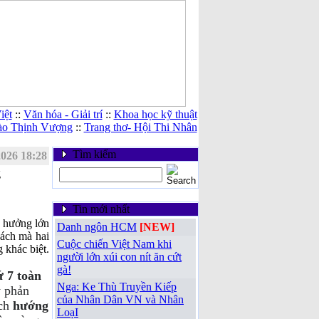
iệt
::
Văn hóa - Giải trí
::
Khoa học kỹ thuật
ào Thịnh Vượng
::
Trang thơ- Hội Thi Nhân
Tìm kiếm
2026 18:28
g
Tin mới nhất
h hưởng lớn
Danh ngôn HCM
[NEW]
cách mà hai
Cuộc chiến Việt Nam khi
 khác biệt.
người lớn xúi con nít ăn cứt
gà!
ứ 7 toàn
Nga: Ke Thù Truyền Kiếp
y phản
của Nhân Dân VN và Nhân
ách
hướng
LoạI