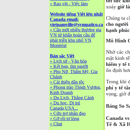
tới sức kh
»
Rao vặt - Việc làm
xoáy
giờ l
Website tiếng Việt lớn nhất
Chúng ta c
Canada email:
cho người 
vietnamville@sympatico.ca
»
Cần mời nhiều thương gia
hạnh phúc
VN từ khắp hoàn cầu để
Mô Hình C
phát triễn khu phố VN
Montréal
Nhờ các ch
Bản sắc Việt
mặt kinh t
»
Lịch sử - Văn hóa
hiểm y tế 
»
Kết bạn, tìm người
ổn định hơ
»
Phụ Nữ, Thẩm Mỹ, Gia
Chánh
Trong khi 
»
Cải thiện dân tộc
phí y tế tă
»
Phong trào Thịnh Vượng,
Kinh Doanh
vọng, giờ 
»
Du Lịch, Thắng Cảnh
»
Du học, Di trú
Bảng So S
Canada,USA...
»
Cứu trợ nhân đạo
Canada vs
»
Gỡ rối tơ lòng
Tế & Xã H
»
Chat