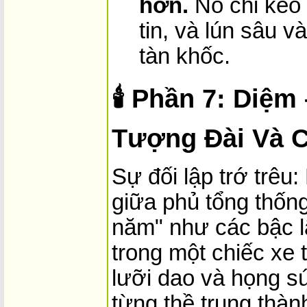
hơn.
Nó chỉ kéo 
tin, và lún sâu 
tàn khốc.
🕯️
Phần 7: Diệm
Tượng Đài Và C
Sự đối lập trớ trêu
giữa phủ tổng thốn
năm" như các bậc l
trong một chiếc xe t
lưỡi dao và họng s
từng thề trung thàn