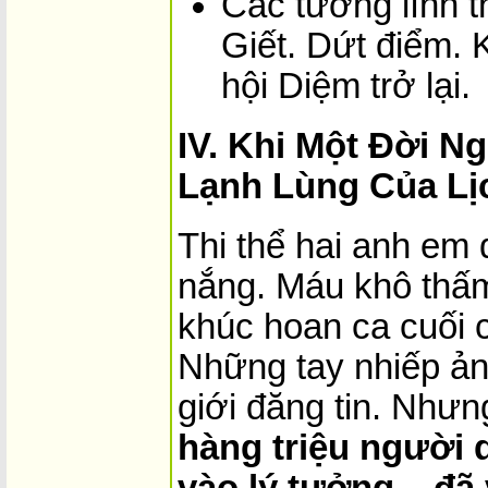
Các tướng lĩnh t
Giết. Dứt điểm. 
hội Diệm trở lại.
IV. Khi Một Đời N
Lạnh Lùng Của Lị
Thi thể hai anh em 
nắng. Máu khô thấm
khúc hoan ca cuối 
Những tay nhiếp ản
giới đăng tin. Nhưn
hàng triệu người d
vào lý tưởng – đã