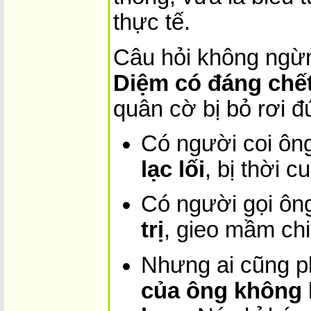
thực tế.
Câu hỏi không ngừn
Diệm có đáng chế
quân cờ bị bỏ rơi đ
Có người coi ôn
lạc lối
, bị thời 
Có người gọi ôn
trị
, gieo mầm ch
Nhưng ai cũng p
của ông không 