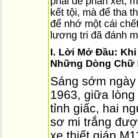
phải để phán xét, m
kết tội, mà để tha 
để nhớ một cái chế
lương tri đã đánh m
I. Lời Mở Đầu: Kh
Những Dòng Chữ 
Sáng sớm ngày 
1963, giữa lòng
tỉnh giấc, hai 
sơ mi trắng đượ
xe thiết giáp M1