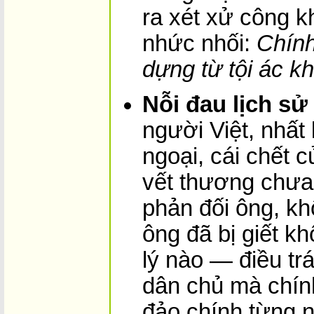
ra xét xử công k
nhức nhối:
Chính
dựng từ tội ác k
Nỗi đau lịch sử
người Việt, nhất 
ngoại, cái chết 
vết thương chưa
phản đối ông, kh
ông đã bị giết k
lý nào — điều trá
dân chủ mà chín
đảo chính từng 