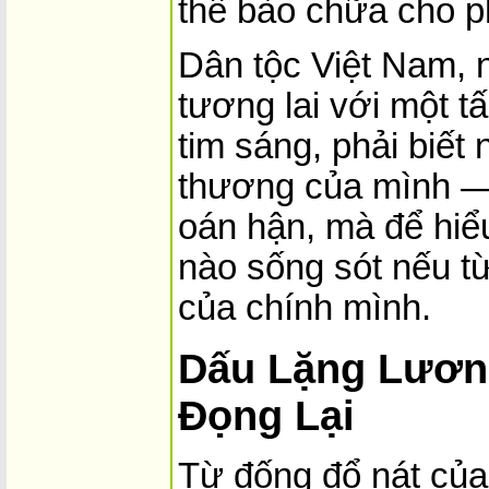
thể bào chữa cho p
Dân tộc Việt Nam,
tương lai với một t
tim sáng, phải biết
thương của mình —
oán hận, mà để hiể
nào sống sót nếu từ
của chính mình.
Dấu Lặng Lương
Đọng Lại
Từ đống đổ nát củ