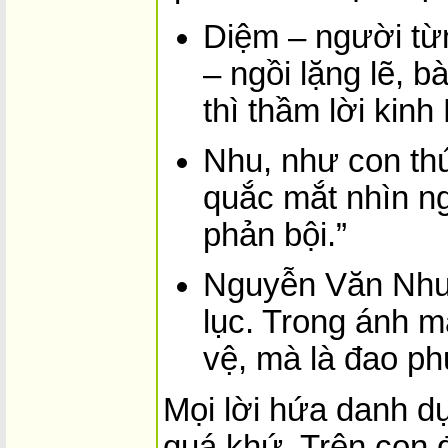
Diệm – người từ
– ngồi lặng lẽ, b
thì thầm lời kinh 
Nhu, như con th
quắc mắt nhìn ng
phản bội.”
Nguyễn Văn Nhun
lục. Trong ánh m
vệ, mà là đao ph
Mọi lời hứa danh d
quá khứ. Trên con