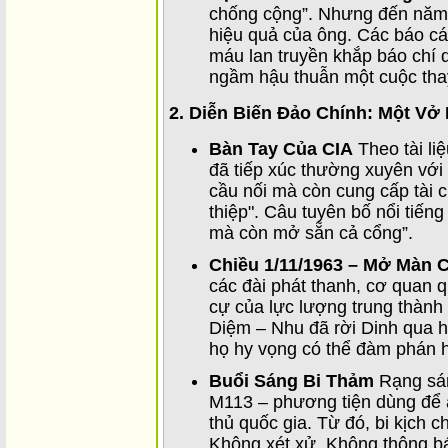
chống cộng”. Nhưng đến năm 
hiệu quả của ông. Các báo cá
máu lan truyền khắp báo chí 
ngầm hậu thuẫn một cuộc thay
2. Diễn Biến Đảo Chính: Một Vở
Bàn Tay Của CIA
Theo tài li
đã tiếp xúc thường xuyên với
cầu nối mà còn cung cấp tài c
thiệp". Câu tuyên bố nổi tiếng
mà còn mở sẵn cả cổng”.
Chiều 1/11/1963 – Mở Màn 
các đài phát thanh, cơ quan 
cự của lực lượng trung thành 
Diệm – Nhu đã rời Dinh qua 
họ hy vọng có thể đàm phán 
Buổi Sáng Bi Thảm
Rạng sán
M113 – phương tiện dùng để á
thủ quốc gia. Từ đó, bi kịch 
Không xét xử. Không thông 