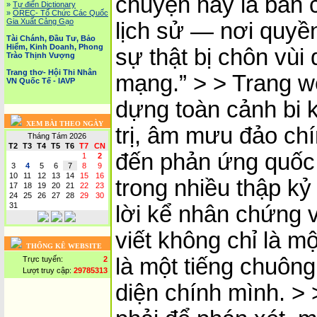
chuyện này là bản 
»
Tự điển Dictionary
»
OREC- Tố Chức Các Quốc
Gia Xuất Cảng Gạo
lịch sử — nơi quyền
Tài Chánh, Đầu Tư, Bảo
Hiểm, Kinh Doanh, Phong
sự thật bị chôn vùi
Trào Thịnh Vượng
Trang thơ- Hội Thi Nhân
mạng.” > > Trang w
VN Quốc Tế - IAVP
dựng toàn cảnh bi k
XEM BÀI THEO NGÀY
trị, âm mưu đảo chí
Tháng Tám 2026
T2
T3
T4
T5
T6
T7
CN
đến phản ứng quốc
1
2
3
4
5
6
7
8
9
10
11
12
13
14
15
16
trong nhiều thập kỷ 
17
18
19
20
21
22
23
24
25
26
27
28
29
30
31
lời kể nhân chứng v
viết không chỉ là m
THỐNG KÊ WEBSITE
là một tiếng chuông
Trực tuyến:
2
Lượt truy cập:
29785313
diện chính mình. >