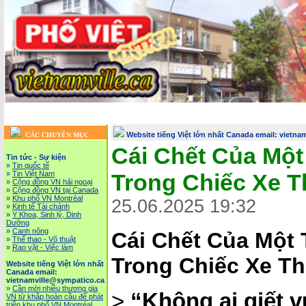
Trang chủ
::
Tin tức - Sự kiện
::
Website tiếng Việt lớn nhất Canada email: vietnamv
Vietnam News in English
::
Tài Chánh, Đầu Tư, Bảo Hiểm, Kinh D
Website tiếng Việt lớn nhất Canada email: vietn
CÁC CHUYÊN MỤC
Cái Chết Của Một
Tin tức - Sự kiện
»
Tin quốc tế
»
Tin Việt Nam
Trong Chiếc Xe T
»
Cộng đồng VN hải ngoại
»
Cộng đồng VN tại Canada
»
Khu phố VN Montréal
25.06.2025 19:32
»
Kinh tế Tài chánh
»
Y Khoa, Sinh lý, Dinh
Dưỡng
»
Canh nông
Cái Chết Của Một 
»
Thể thao - Võ thuật
»
Rao vặt - Việc làm
Trong Chiếc Xe Th
Website tiếng Việt lớn nhất
Canada email:
vietnamville@sympatico.ca
»
Cần mời nhiều thương gia
>
“Không ai giết 
VN từ khắp hoàn cầu để phát
triễn khu phố VN Montréal