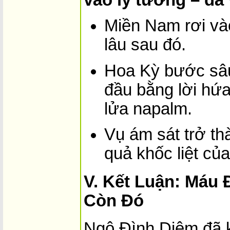
Miền Nam rơi vào
lâu sau đó.
Hoa Kỳ bước sâu
đầu bằng lời hứa
lửa napalm.
Vụ ám sát trở th
quả khốc liệt củ
V. Kết Luận: Máu
Còn Đó
Ngô Đình Diệm đã k