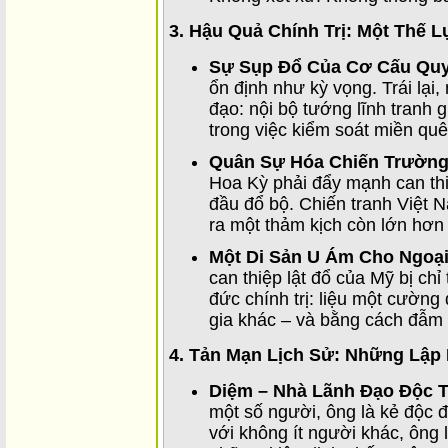
3. Hậu Quả Chính Trị: Một Thế 
Sự Sụp Đổ Của Cơ Cấu Qu
ổn định như kỳ vọng. Trái lại
đạo: nội bộ tướng lĩnh tranh g
trong việc kiểm soát miền qu
Quân Sự Hóa Chiến Trườn
Hoa Kỳ phải đẩy mạnh can th
đầu đổ bộ. Chiến tranh Việt 
ra một thảm kịch còn lớn hơn 
Một Di Sản U Ám Cho Ngoại
can thiệp lật đổ của Mỹ bị chỉ
đức chính trị: liệu một cường
gia khác – và bằng cách đẫm
4. Tản Mạn Lịch Sử: Những Lập 
Diệm – Nhà Lãnh Đạo Độc T
một số người, ông là kẻ độc đ
với không ít người khác, ông