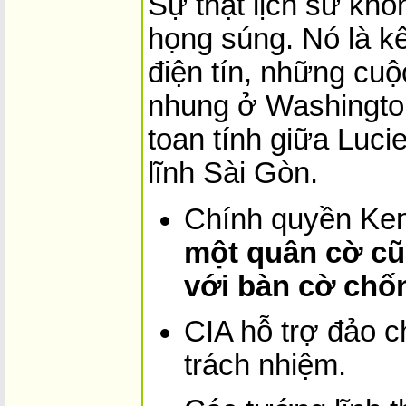
Sự thật lịch sử khô
họng súng. Nó là k
điện tín, những cu
nhung ở Washington
toan tính giữa Luc
lĩnh Sài Gòn.
Chính quyền Ke
một quân cờ cũ
với bàn cờ chố
CIA hỗ trợ đảo 
trách nhiệm.