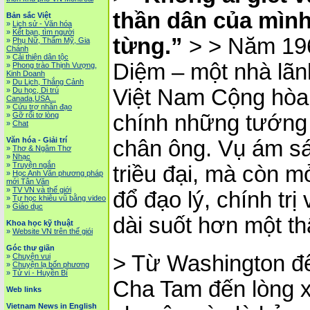
thần dân của mìn
Bản sắc Việt
»
Lịch sử - Văn hóa
»
Kết bạn, tìm người
từng.”
> > Năm 196
»
Phụ Nữ, Thẩm Mỹ, Gia
Chánh
»
Cải thiện dân tộc
Diệm – một nhà lãn
»
Phong trào Thịnh Vượng,
Kinh Doanh
»
Du Lịch, Thắng Cảnh
Việt Nam Cộng hòa –
»
Du học, Di trú
Canada,USA...
»
Cứu trợ nhân đạo
»
Gỡ rối tơ lòng
chính những tướng 
»
Chat
Văn hóa - Giải trí
chân ông. Vụ ám sá
»
Thơ & Ngâm Thơ
»
Nhạc
»
Truyện ngắn
triều đại, mà còn 
»
Học Anh Văn phương pháp
mới Tân Văn
»
TV VN và thế giới
đổ đạo lý, chính trị
»
Tự học khiêu vũ bằng video
»
Giáo dục
dài suốt hơn một th
Khoa học kỹ thuật
»
Website VN trên thế giói
Góc thư giãn
> Từ Washington đế
»
Chuyện vui
»
Chuyện lạ bốn phương
»
Tử vi - Huyền Bí
Cha Tam đến lòng x
Web links
Vietnam News in English