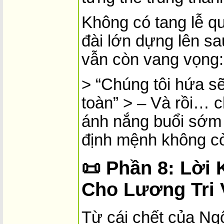
Không có tang lễ q
đài lớn dựng lên sa
vẫn còn vang vọng:
> “Chúng tôi hứa s
toàn” > – Và rồi… ch
ánh nắng buổi sớm
định mệnh không cò
📜
Phần 8: Lời 
Cho Lương Tri
Từ cái chết của Ngô