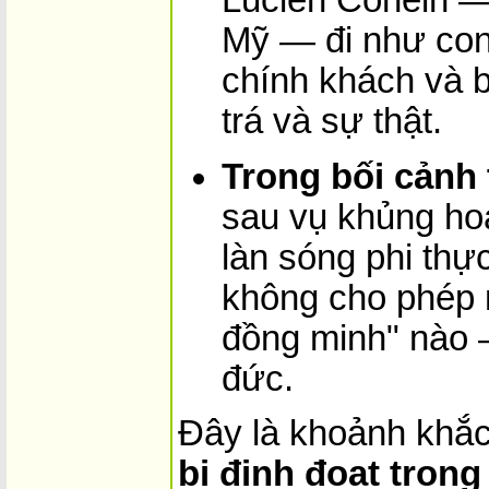
Lucien Conein — 
Mỹ — đi như con t
chính khách và bi
trá và sự thật.
Trong bối cảnh
sau vụ khủng ho
làn sóng phi thự
không cho phép 
đồng minh" nào 
đức.
Đây là khoảnh khắ
bị định đoạt tron