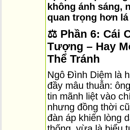
không ánh sáng, n
quan trọng hơn lá
⚖️
Phần 6: Cái 
Tượng – Hay M
Thể Tránh
Ngô Đình Diệm là h
đầy mâu thuẫn: ôn
tin mãnh liệt vào c
nhưng đồng thời c
đàn áp khiến lòng d
thống, vừa là biểu