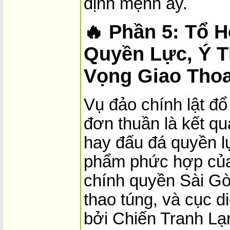
định mệnh ấy.
🔥
Phần 5: Tổ H
Quyền Lực, Ý 
Vọng Giao Tho
Vụ đảo chính lật đ
đơn thuần là kết q
hay đấu đá quyền lự
phẩm phức hợp c
chính quyền Sài Gò
thao túng, và cục di
bởi Chiến Tranh Lạ