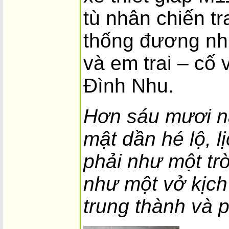
tù nhân chiến t
thống đương nh
và em trai – cố 
Đình Nhu.
Hơn sáu mươi n
mật dần hé lộ, l
phải như một trò
như một vở kịc
trung thành và p