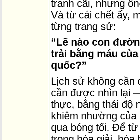
tranh cãi, nhưng ôn
Và từ cái chết ấy, 
từng trang sử:
“Lẽ nào con đườn
trải bằng máu của
quốc?”
Lịch sử không cần 
cần được nhìn lại 
thực, bằng thái độ
khiêm nhường của m
qua bóng tối. Để từ
trọng hòa giải, hòa