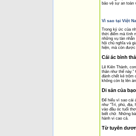
bảo vệ sự an toàn
Vì sao tại Việt 
Trong ký ức của nh
thời điểm mà tình 
những vụ tàn nhẫn 
hội chủ nghĩa và gi
hiện, mà còn được
Cái ác bình th
Lê Kiên Thành, con 
thản như thế này.”
đánh chết kẻ trộm 
không còn bị lên á
Di sản của bạo
Để hiểu vì sao cái 
như “Trí, phú, địa,
vào đầu óc tuổi th
biết chữ. Những bà
hành vi cao cả.
Từ tuyên dươn