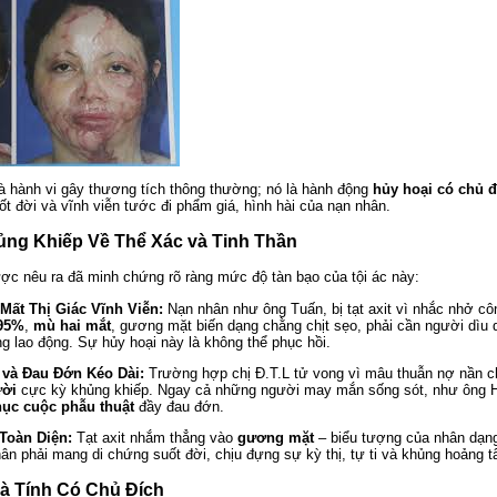
 là hành vi gây thương tích thông thường; nó là hành động
hủy hoại có chủ đ
ốt đời và vĩnh viễn tước đi phẩm giá, hình hài của nạn nhân.
ủng Khiếp Về Thể Xác và Tinh Thần
c nêu ra đã minh chứng rõ ràng mức độ tàn bạo của tội ác này:
Mất Thị Giác Vĩnh Viễn:
Nạn nhân như ông Tuấn, bị tạt axit vì nhắc nhở côn
 95%
,
mù hai mắt
, gương mặt biến dạng chằng chịt sẹo, phải cần người dìu 
g lao động. Sự hủy hoại này là không thể phục hồi.
 và Đau Đớn Kéo Dài:
Trường hợp chị Đ.T.L tử vong vì mâu thuẫn nợ nần ch
ười
cực kỳ khủng khiếp. Ngay cả những người may mắn sống sót, như ông Hu
ục cuộc phẫu thuật
đầy đau đớn.
Toàn Diện:
Tạt axit nhắm thẳng vào
gương mặt
– biểu tượng của nhân dạng 
ân phải mang di chứng suốt đời, chịu đựng sự kỳ thị, tự ti và khủng hoảng t
và Tính Có Chủ Đích