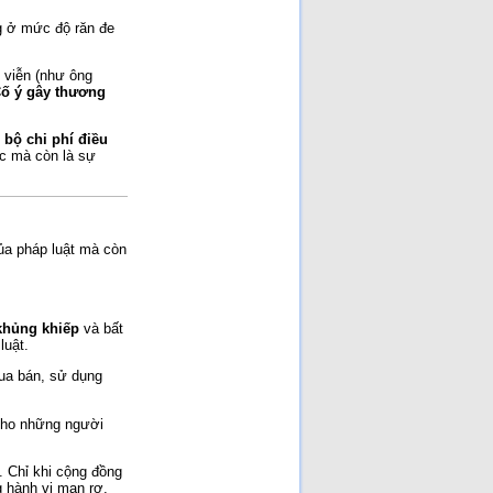
ng ở mức độ răn đe
 viễn (như ông
ố ý gây thương
 bộ chi phí điều
ạc mà còn là sự
của pháp luật mà còn
 khủng khiếp
và bất
luật.
mua bán, sử dụng
 cho những người
ừ. Chỉ khi cộng đồng
g hành vi man rợ,