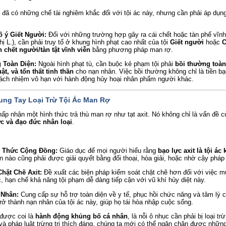
 đã có những chế tài nghiêm khắc đối với tội ác này, nhưng cần phải áp dụ
ố ý Giết Người:
Đối với những trường hợp gây ra cái chết hoặc tàn phế vĩnh
ị L.), cần phải truy tố ở khung hình phạt cao nhất của tội
Giết người
hoặc
C
n chết người/tàn tật vĩnh viễn
bằng phương pháp man rợ.
 Toàn Diện:
Ngoài hình phạt tù, cần buộc kẻ phạm tội phải
bồi thường toàn
uật, và tổn thất tinh thần
cho nạn nhân. Việc bồi thường không chỉ là tiền b
rách nhiệm vô hạn với hành động hủy hoại nhân phẩm người khác.
ung Tay Loại Trừ Tội Ác Man Rợ
hấp nhận một hình thức trả thù man rợ như tạt axit. Nó không chỉ là vấn đề 
ức và đạo đức nhân loại
.
 Thức Cộng Đồng:
Giáo dục để mọi người hiểu rằng
bạo lực axit là tội ác
 nào cũng phải được giải quyết bằng đối thoại, hòa giải, hoặc nhờ cậy pháp 
hặt Chẽ Axit:
Đề xuất các biện pháp kiểm soát chặt chẽ hơn đối với việc 
, hạn chế khả năng tội phạm dễ dàng tiếp cận với vũ khí hủy diệt này.
 Nhân:
Cung cấp sự hỗ trợ toàn diện về y tế, phục hồi chức năng và tâm lý
ở thành nạn nhân của tội ác này, giúp họ tái hòa nhập cuộc sống.
i được coi là
hành động khủng bố cá nhân
, là nỗi ô nhục cần phải bị loại tr
và pháp luật trừng trị thích đáng, chúng ta mới có thể ngăn chặn được nhữn