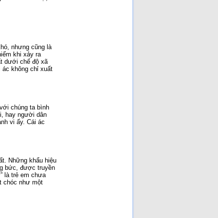
khó, nhưng cũng là
iếm khi xảy ra
t dưới chế độ xã
i ác không chỉ xuất
 với chúng ta bình
i, hay người dân
nh vi ấy. Cái ác
đất. Những khẩu hiệu
ỡng bức, được truyền
” là trẻ em chưa
ết chóc như một