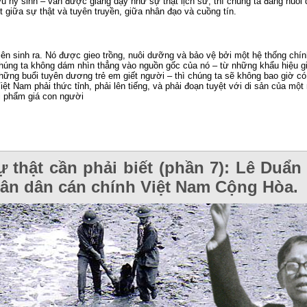
vũ hy sinh – vẫn được giảng dạy như sự thật lịch sử, thì chúng ta đang nuôi
t giữa sự thật và tuyên truyền, giữa nhân đạo và cuồng tín.
ên sinh ra. Nó được gieo trồng, nuôi dưỡng và bảo vệ bởi một hệ thống chính
húng ta không dám nhìn thẳng vào nguồn gốc của nó – từ những khẩu hiệu gi
hững buổi tuyên dương trẻ em giết người – thì chúng ta sẽ không bao giờ có
ệt Nam phải thức tỉnh, phải lên tiếng, và phải đoạn tuyệt với di sản của một
ại phẩm giá con người
 thật cần phải biết (phần 7): Lê Duẩn
uân dân cán chính Việt Nam Cộng Hòa.