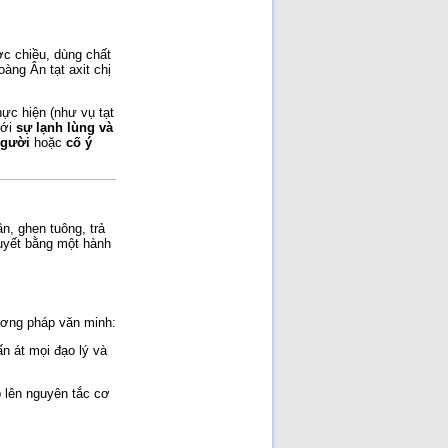
[Đã đọc: 174 lần]
Ai Giết Tướng Đỗ Cao Trí?
[Đã đọc: 164 lần]
ợc chiều, dùng chất
Nhân đạo là một phần của
sức mạnh quốc gia!
[Đã
ng Ân tạt axit chị
đọc: 158 lần]
Cuộc chiến Việt Nam khi
người lớn xúi con nít ăn cứt
hực hiện (như vụ tạt
gà!
[Đã đọc: 105 lần]
với
sự lạnh lùng và
Cuộc chiến chống Pháp
người
hoặc
cố ý
1945–1954 là một cuộc
chiến không cần thiết chỉ
đẻ vinh danh chủ nghĩa CS
quốc tế và người CS
[Đã
đọc: 94 lần]
n, ghen tuông, trả
quyết bằng một hành
hương pháp văn minh:
ấn át mọi đạo lý và
 lên nguyên tắc cơ