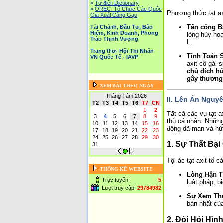
»
Tự điển Dictionary
»
OREC- Tố Chức Các Quốc
Phương thức tạt axi
Gia Xuất Cảng Gạo
Tấn công Bấ
Tài Chánh, Đầu Tư, Bảo
Hiểm, Kinh Doanh, Phong
lỏng hủy ho
Trào Thịnh Vượng
L.
Trang thơ- Hội Thi Nhân
Tính Toán 
VN Quốc Tế - IAVP
axit cô gái 
chủ đích hủ
gây thương
XEM BÀI THEO NGÀY
Tháng Tám 2026
II. Lên Án Nguy
T2
T3
T4
T5
T6
T7
CN
1
2
Tất cả các vụ tạt 
3
4
5
6
7
8
9
thù cá nhân. Những
10
11
12
13
14
15
16
động dã man và hủy
17
18
19
20
21
22
23
24
25
26
27
28
29
30
1. Sự Thất Bạ
31
Tội ác tạt axit tố 
THỐNG KÊ WEBSITE
Lòng Hận T
Trực tuyến:
5
luật pháp, b
Lượt truy cập:
29784982
Sự Xem Thư
bản nhất củ
2. Đòi Hỏi Hì