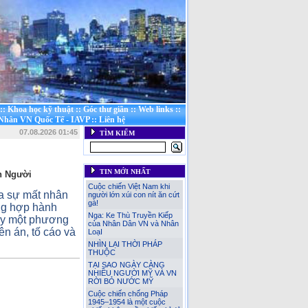
::
Khoa học kỹ thuật
::
Góc thư giãn
::
Web links
::
 Nhân VN Quốc Tế - IAVP
::
Liên hệ
07.08.2026 01:45
TÌM KIẾM
TIN MỚI NHẤT
n Người
Cuộc chiến Việt Nam khi
của sự mất nhân
người lớn xúi con nít ăn cứt
gà!
ờng hợp hành
Nga: Ke Thù Truyền Kiếp
bày một phương
của Nhân Dân VN và Nhân
ên án, tố cáo và
LoạI
NHÌN LẠI THỜI PHÁP
THUỘC
TẠI SAO NGÀY CÀNG
NHIỀU NGƯỜI MỸ VÀ VN
RỜI BỎ NƯỚC MỸ
Cuộc chiến chống Pháp
1945–1954 là một cuộc