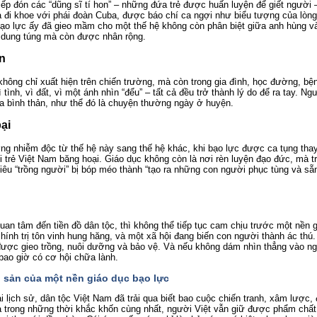
iếp đón các “dũng sĩ tí hon” – những đứa trẻ được huấn luyện để giết người
 đi khoe với phái đoàn Cuba, được báo chí ca ngợi như biểu tượng của lò
bạo lực ấy đã gieo mầm cho một thế hệ không còn phân biệt giữa anh hùng và
 dung túng mà còn được nhân rộng.
àn
hông chỉ xuất hiện trên chiến trường, mà còn trong gia đình, học đường, bện
vì tình, vì đất, vì một ánh nhìn “đểu” – tất cả đều trở thành lý do để ra tay. 
ra bình thản, như thể đó là chuyện thường ngày ở huyện.
ại
g nhiễm độc từ thế hệ này sang thế hệ khác, khi bạo lực được ca tụng thay v
ổi trẻ Việt Nam băng hoại. Giáo dục không còn là nơi rèn luyện đạo đức, mà t
iêu “trồng người” bị bóp méo thành “tạo ra những con người phục tùng và sẵn
uan tâm đến tiền đồ dân tộc, thì không thể tiếp tục cam chịu trước một nền 
hính trị tôn vinh hung hăng, và một xã hội đang biến con người thành ác thú
 được gieo trồng, nuôi dưỡng và bảo vệ. Và nếu không dám nhìn thẳng vào n
bao giờ có cơ hội chữa lành.
i sản của một nền giáo dục bạo lực
i lịch sử, dân tộc Việt Nam đã trải qua biết bao cuộc chiến tranh, xâm lược,
 trong những thời khắc khốn cùng nhất, người Việt vẫn giữ được phẩm chất 