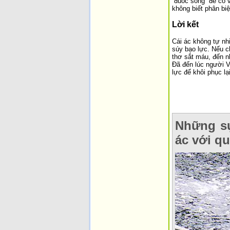
“đuốc sống” để cổ 
không biết phân biệ
Lời kết
Cái ác không tự nhi
súy bạo lực. Nếu c
thơ sắt máu, đến n
Đã đến lúc người Vi
lực để khôi phục l
Những sự
ác với q