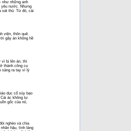
 – như những anh
ng yêu nước. Nhưng
 sát thủ. Từ đó, cái
h viện, thôn quê.
Người gây án không hề
ì bị lên án, thì
rở thành công cụ
 sàng ra tay vì lý
giáo dục cổ súy bạo
. Cái ác không tự
guồn gốc của nó,
 đói nghèo và chia
nhân hậu, tình làng