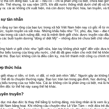
vị tha với đồng bào. Cái ác – nếu có – chỉ là phản ứng cá biệt, chưa bao giờ
iến. Thế nhưng, từ sau năm 1975, khi đất nước thống nhất dưới chế độ xã h
y ra: cái ác không chỉ xuất hiện, mà còn được hợp thức hóa, lan truyền, và
 sự tàn nhẫn
 rằng sự lan rộng của bạo lực trong xã hội Việt Nam hiện nay có gốc rễ từ m
, tuyên truyền và sắt máu. Những khẩu hiệu như “Trí, phú, địa, hào – đào tậ
 hào trong cải cách ruộng đất, mà là mệnh lệnh giết chóc được truyền vào đầu
à các buổi tuyên dương “dũng sĩ diệt Mỹ” – những đứa trẻ chưa biết chữ n
.
ng hành vi giết chóc như “giết nữa, bàn tay không phút nghỉ” đến việc đưa t
như biểu tượng của lòng yêu nước, chế độ đã gieo mầm cho một thế hệ khôn
t thủ. Bạo lực không còn là điều cấm kỵ, mà trở thành một công cụ chính trị,
ợp thức hóa
giết nhau vì tiền, vì tình, vì đất, vì một ánh nhìn “đểu”. Người gây án không
ư thể đó là chuyện thường ngày. Bạo lực tràn lan trong gia đình, học đường, 
à biểu tượng của sự hiền hòa. Cái ác không còn là phản ứng cá biệt, mà là 
hiễm độc từ thế hệ này sang thế hệ khác.
tuyên truyền?
 dục mà đạo đức bị thay thế bằng lý tưởng đảng, mà lòng nhân ái bị xem là y
ẻ Việt Nam băng hoại. Khi những câu chuyện như Lê Văn Tám – một đứa trẻ 