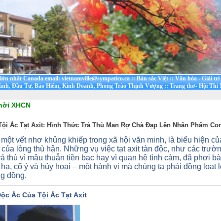
t lớn nhất Canada email: vietnamville@sympatico.ca
::
Bản sắc Việt
::
Văn hóa - Giải trí
ánh, Đầu Tư, Bảo Hiểm, Kinh Doanh, Phong Trào Thịnh Vượng
::
Trang thơ- Hội Thi
thời XHCN
Tội Ác Tạt Axit: Hình Thức Trả Thù Man Rợ Chà Đạp Lên Nhân Phẩm Co
là một vết nhơ khủng khiếp trong xã hội văn minh, là biểu hiện 
g của lòng thù hận. Những vụ việc tạt axit tàn độc, như các trư
trả thù vì mâu thuẫn tiền bạc hay vì quan hệ tình cảm, đã phơi 
 hạ, cố ý và hủy hoại – một hành vi mà chúng ta phải đồng loạt l
ng đồng.
ộc Ác Của Tội Ác Tạt Axit