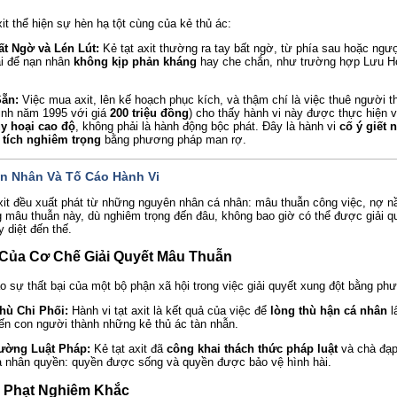
t thể hiện sự hèn hạ tột cùng của kẻ thủ ác:
t Ngờ và Lén Lút:
Kẻ tạt axit thường ra tay bất ngờ, từ phía sau hoặc ngư
ại để nạn nhân
không kịp phản kháng
hay che chắn, như trường hợp Lưu Hoà
Sẵn:
Việc mua axit, lên kế hoạch phục kích, và thậm chí là việc thuê người t
sinh năm 1995 với giá
200 triệu đồng
) cho thấy hành vi này được thực hiện 
y hoại cao độ
, không phải là hành động bộc phát. Đây là hành vi
cố ý giết 
 tích nghiêm trọng
bằng phương pháp man rợ.
ên Nhân Và Tố Cáo Hành Vi
axit đều xuất phát từ những nguyên nhân cá nhân: mâu thuẫn công việc, nợ nầ
 mâu thuẫn này, dù nghiêm trọng đến đâu, không bao giờ có thể được giải 
 diệt đến thế.
i Của Cơ Chế Giải Quyết Mâu Thuẫn
cáo sự thất bại của một bộ phận xã hội trong việc giải quyết xung đột bằng p
hù Chi Phối:
Hành vi tạt axit là kết quả của việc để
lòng thù hận cá nhân
l
iến con người thành những kẻ thủ ác tàn nhẫn.
ờng Luật Pháp:
Kẻ tạt axit đã
công khai thách thức pháp luật
và chà đạp
a nhân quyền: quyền được sống và quyền được bảo vệ hình hài.
nh Phạt Nghiêm Khắc