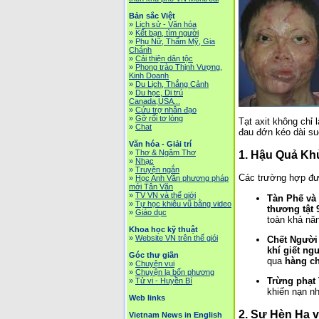
Bản sắc Việt
»
Lịch sử - Văn hóa
»
Kết bạn, tìm người
»
Phụ Nữ, Thẩm Mỹ, Gia
Chánh
»
Cải thiện dân tộc
»
Phong trào Thịnh Vượng,
Kinh Doanh
»
Du Lịch, Thắng Cảnh
»
Du học, Di trú
Canada,USA...
»
Cứu trợ nhân đạo
»
Gỡ rối tơ lòng
Tạt axit không chỉ
»
Chat
đau đớn kéo dài su
Văn hóa - Giải trí
»
Thơ & Ngâm Thơ
1. Hậu Quả Kh
»
Nhạc
»
Truyện ngắn
Các trường hợp đượ
»
Học Anh Văn phương pháp
mới Tân Văn
»
TV VN và thế giới
Tàn Phế và 
»
Tự học khiêu vũ bằng video
thương tật
»
Giáo dục
toàn khả năn
Khoa học kỹ thuật
»
Website VN trên thế giói
Chết Người
khí giết ng
Góc thư giãn
qua
hàng ch
»
Chuyện vui
»
Chuyện lạ bốn phương
Trừng phạt 
»
Tử vi - Huyền Bí
khiến nạn nh
Web links
2. Sự Hèn Hạ 
Vietnam News in English