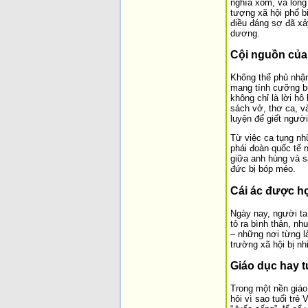
nghĩa xóm, và lòng 
tượng xã hội phổ b
điều đáng sợ đã xả
dương.
Cội nguồn của
Không thể phủ nhận
mang tính cưỡng bức
không chỉ là lời hô
sách vở, thơ ca, v
luyện để giết người
Từ việc ca tụng nhữ
phái đoàn quốc tế 
giữa anh hùng và sá
đức bị bóp méo.
Cái ác được h
Ngày nay, người ta 
tỏ ra bình thản, nh
– những nơi từng l
trường xã hội bị n
Giáo dục hay 
Trong một nền giáo
hỏi vì sao tuổi tr