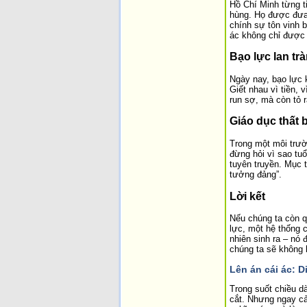
Hồ Chí Minh từng t
hùng. Họ được đưa
chính sự tôn vinh 
ác không chỉ được
Bạo lực lan tr
Ngày nay, bạo lực k
Giết nhau vì tiền, 
run sợ, mà còn tỏ 
Giáo dục thất b
Trong một môi trườn
đừng hỏi vì sao tu
tuyên truyền. Mục t
tưởng đảng”.
Lời kết
Nếu chúng ta còn q
lực, một hệ thống c
nhiên sinh ra – nó
chúng ta sẽ không 
Lên án cái ác: D
Trong suốt chiều dà
cắt. Nhưng ngay cả