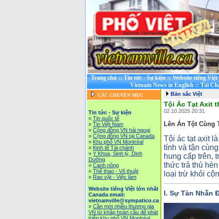
Trang chủ
::
Tin tức - Sự kiện
::
Website tiếng Việ
Vietnam News in English
::
Tài Ch
Bản sắc Việt
CÁC CHUYÊN MỤC
Tội Ác Tạt Axit 
02.10.2025 20:31
Tin tức - Sự kiện
»
Tin quốc tế
Lên Án Tột Cùng 
»
Tin Việt Nam
»
Cộng đồng VN hải ngoại
»
Cộng đồng VN tại Canada
Tội ác tạt axit 
»
Khu phố VN Montréal
tính và tận cùn
»
Kinh tế Tài chánh
»
Y Khoa, Sinh lý, Dinh
hung cấp trên, 
Dưỡng
thức trả thù hèn
»
Canh nông
»
Thể thao - Võ thuật
loại trừ khỏi cộ
»
Rao vặt - Việc làm
Website tiếng Việt lớn nhất
I. Sự Tàn Nhẫn Đ
Canada email:
vietnamville@sympatico.ca
»
Cần mời nhiều thương gia
VN từ khắp hoàn cầu để phát
triễn khu phố VN Montréal