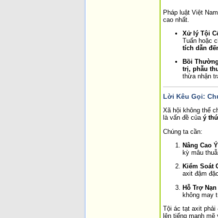
Pháp luật Việt Nam
cao nhất.
Xử lý Tội C
Tuấn hoặc ch
tích dẫn đế
Bồi Thường
trị, phẫu th
thừa nhận t
Lời Kêu Gọi: Ch
Xã hội không thể c
là vấn đề của
ý th
Chúng ta cần:
Nâng Cao Ý
kỳ mâu thuẫn
Kiểm Soát C
axit đậm đặc
Hỗ Trợ Nạn
không may tr
Tội ác tạt axit phả
lên tiếng mạnh mẽ 