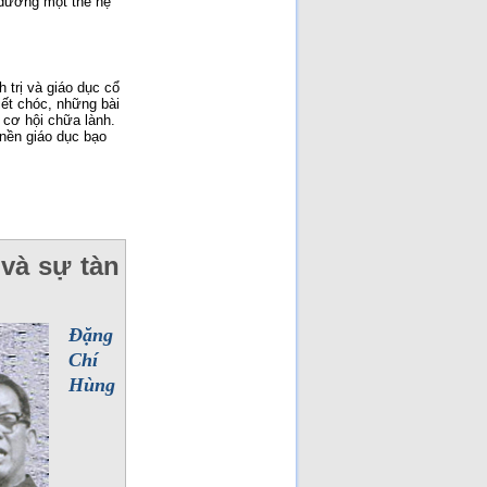
 dưỡng một thế hệ
 trị và giáo dục cổ
ết chóc, những bài
 cơ hội chữa lành.
 nền giáo dục bạo
 và sự tàn
Đặng
Chí
Hùng