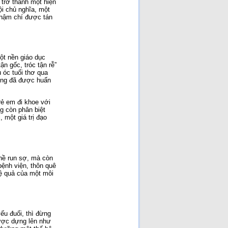
 trở thành một hiện
ội chủ nghĩa, một
 thậm chí được tán
ột nền giáo dục
n gốc, tróc tận rễ”
 óc tuổi thơ qua
hưng đã được huấn
rẻ em đi khoe với
g còn phân biệt
 một giá trị đạo
 hề run sợ, mà còn
bệnh viện, thôn quê
hệ quả của một môi
ếu đuối, thì đừng
được dựng lên như