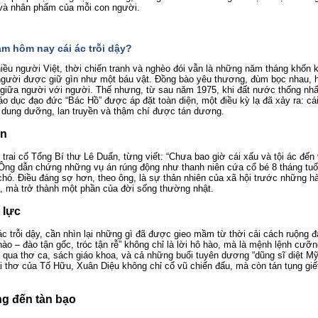
 và nhân phẩm của mỗi con người.
Nam hôm nay cái ác trỗi dậy?
iều người Việt, thời chiến tranh và nghèo đói vẫn là những năm tháng khốn 
người được giữ gìn như một báu vật. Đồng bào yêu thương, đùm bọc nhau, h
giữa người với người. Thế nhưng, từ sau năm 1975, khi đất nước thống nhấ
áo dục đạo đức “Bác Hồ” được áp đặt toàn diện, một điều kỳ lạ đã xảy ra: cá
 dung dưỡng, lan truyền và thậm chí được tán dương.
ản
trai cố Tổng Bí thư Lê Duẩn, từng viết: “Chưa bao giờ cái xấu và tội ác đến
 Ông dẫn chứng những vụ án rúng động như thanh niên cứa cổ bé 8 tháng tuổ
chó. Điều đáng sợ hơn, theo ông, là sự thản nhiên của xã hội trước những hà
n, mà trở thành một phần của đời sống thường nhật.
 lực
ác trỗi dậy, cần nhìn lại những gì đã được gieo mầm từ thời cải cách ruộng 
 hào – đào tận gốc, tróc tận rễ” không chỉ là lời hô hào, mà là mệnh lệnh cư
ơ qua thơ ca, sách giáo khoa, và cả những buổi tuyên dương “dũng sĩ diệt Mỹ
i thơ của Tố Hữu, Xuân Diệu không chỉ cổ vũ chiến đấu, mà còn tán tụng gi
g đến tàn bạo