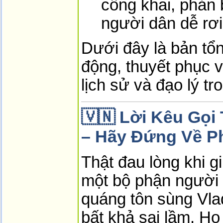
công khai, phản 
người dân dễ rơi
Dưới đây là bản tổn
động, thuyết phục 
lịch sử và đạo lý tr
🇻🇳 Lời Kêu Gọi
– Hãy Đứng Về Ph
Thật đau lòng khi g
một bộ phận người 
quáng tôn sùng Vla
bất khả sai lầm. Họ