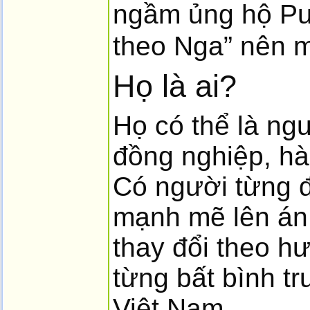
ngầm ủng hộ Put
theo Nga” nên mớ
Họ là ai?
Họ có thể là ng
đồng nghiệp, hà
Có người từng đ
mạnh mẽ lên án
thay đổi theo h
từng bất bình t
Việt Nam.