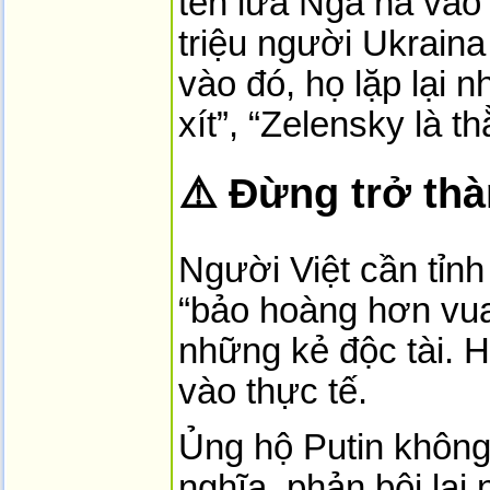
tên lửa Nga nã vào
triệu người Ukraina
vào đó, họ lặp lại 
xít”, “Zelensky là 
⚠️ Đừng trở thà
Người Việt cần tỉnh
“bảo hoàng hơn vua”
những kẻ độc tài. 
vào thực tế.
Ủng hộ Putin không 
nghĩa, phản bội lại 