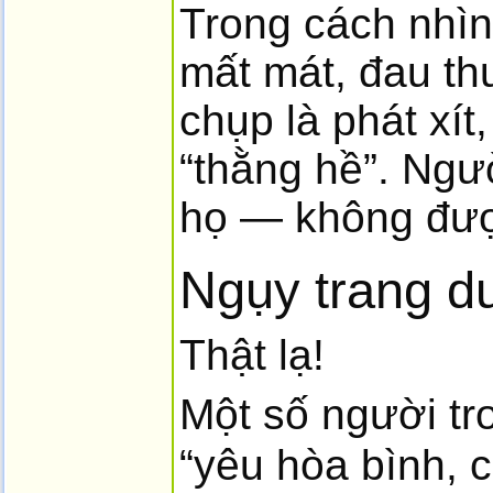
Trong cách nhìn
mất mát, đau th
chụp là phát xít
“thằng hề”. Ngư
họ — không đượ
Ngụy trang d
Thật lạ!
Một số người t
“yêu hòa bình, c