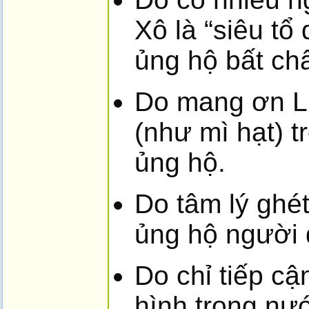
Xô là “siêu tổ
ủng hộ bất ch
Do mang ơn Li
(như mì hạt) t
ủng hộ.
Do tâm lý ghé
ủng hộ người 
Do chỉ tiếp cậ
hình trong nư