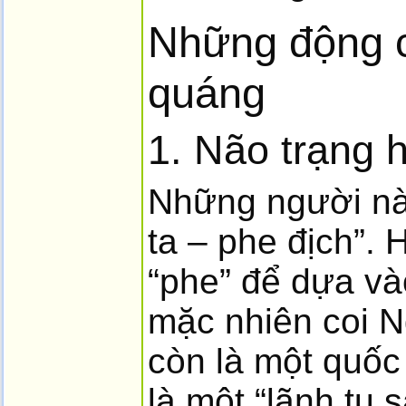
Những động c
quáng
1. Não trạng h
Những người này
ta – phe địch”.
“phe” để dựa và
mặc nhiên coi N
còn là một quốc
là một “lãnh tụ 