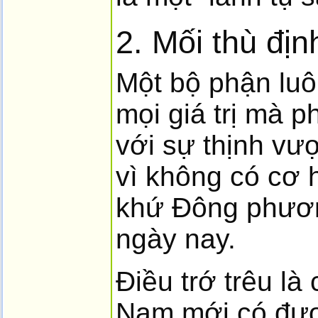
2. Mối thù đị
Một bộ phận luô
mọi giá trị mà 
với sự thịnh vư
vì không có cơ 
khứ Đông phươn
ngày nay.
Điều trớ trêu là
Nam mới có được