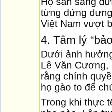
Họ sẵn sàng dử
từng dửng dưng 
Việt Nam vượt 
4. Tâm lý “bả
Dưới ảnh hưởng
Lê Văn Cương, 
rằng chính quyề
họ gào to để ch
Trong khi thực 