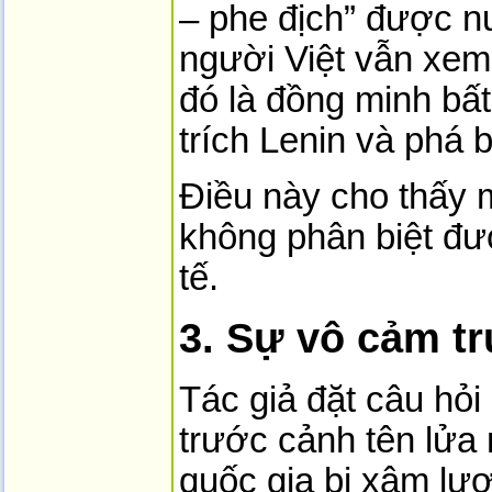
– phe địch” được nu
người Việt vẫn xem
đó là đồng minh bất
trích Lenin và phá 
Điều này cho thấy m
không phân biệt đượ
tế.
3. Sự vô cảm t
Tác giả đặt câu hỏi
trước cảnh tên lửa 
quốc gia bị xâm lư