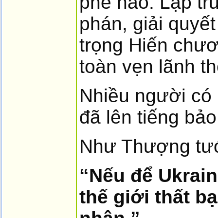
phe nào. Lập tr
phán, giải quyế
trọng Hiến chươ
toàn vẹn lãnh t
Nhiều người có 
đã lên tiếng bảo
Như Thượng tướ
“Nếu để Ukraine
thế giới thất b