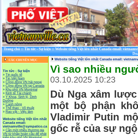
Trang chủ
::
Tin tức - Sự kiện
::
Website tiếng Việt lớn nhất Canada email: vietnamv
Doa
Website tiếng Việt lớn nhất Canada email: vietnam
CÁC CHUYÊN MỤC
Vì sao nhiều ngư
Tin tức - Sự kiện
»
Tin quốc tế
03.10.2025 10:23
»
Tin Việt Nam
»
Cộng đồng VN hải ngoại
»
Cộng đồng VN tại Canada
»
Khu phố VN Montréal
Dù Nga xâm lược U
»
Kinh tế Tài chánh
»
Y Khoa, Sinh lý, Dinh
Dưỡng
một bộ phận khô
»
Canh nông
»
Thể thao - Võ thuật
»
Rao vặt - Việc làm
Vladimir Putin mộ
Website tiếng Việt lớn nhất
Canada email:
gốc rễ của sự ng
vietnamville@sympatico.ca
»
Cần mời nhiều thương gia
VN từ khắp hoàn cầu để phát
triễn khu phố VN Montréal