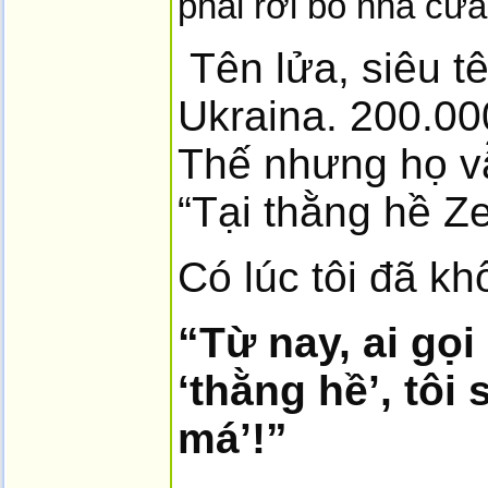
phải rời bỏ nhà cửa 
Tên lửa, siêu t
Ukraina. 200.00
Thế nhưng họ v
“Tại thằng hề Ze
Có lúc tôi đã kh
“Từ nay, ai gọ
‘thằng hề’, tôi
má’!”