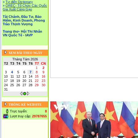
»
Tự điển Dictionary
»
OREC- Tố Chức Các Quốc
Gia Xuất Cảng Gạo
Tài Chánh, Đầu Tư, Bảo
Hiểm, Kinh Doanh, Phong
Trào Thịnh Vượng
Trang thơ- Hội Thi Nhân
VN Quốc Tế - IAVP
XEM BÀI THEO NGÀY
Tháng Tám 2026
T2
T3
T4
T5
T6
T7
CN
1
2
3
4
5
6
7
8
9
10
11
12
13
14
15
16
17
18
19
20
21
22
23
24
25
26
27
28
29
30
31
THỐNG KÊ WEBSITE
Trực tuyến:
8
Lượt truy cập:
29787655