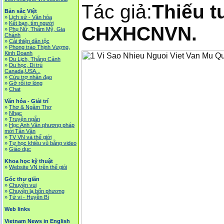
Tác giả:
Thiếu 
Bản sắc Việt
»
Lịch sử - Văn hóa
»
Kết bạn, tìm người
CHXHCNVN.
»
Phụ Nữ, Thẩm Mỹ, Gia
Chánh
»
Cải thiện dân tộc
»
Phong trào Thịnh Vượng,
Kinh Doanh
»
Du Lịch, Thắng Cảnh
»
Du học, Di trú
Canada,USA...
»
Cứu trợ nhân đạo
»
Gỡ rối tơ lòng
»
Chat
Văn hóa - Giải trí
»
Thơ & Ngâm Thơ
»
Nhạc
»
Truyện ngắn
»
Học Anh Văn phương pháp
mới Tân Văn
»
TV VN và thế giới
»
Tự học khiêu vũ bằng video
»
Giáo dục
Khoa học kỹ thuật
»
Website VN trên thế giói
Góc thư giãn
»
Chuyện vui
»
Chuyện lạ bốn phương
»
Tử vi - Huyền Bí
Web links
Vietnam News in English