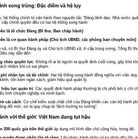
hình song trùng: Đặc điểm và hệ lụy
, hệ thống chính trị vận hành theo nguyên tắc “Đảng lãnh đạo, Nhà nước quả
i cấp chính quyền đều có hai hệ thống song hành:
ên là tổ chức Đảng (Bí thư, Ban chấp hành)
bên là cơ quan hành pháp (Chủ tịch UBND, các phòng ban chuyên môn)
p xã, có Bí thư Đảng ủy và Chủ tịch UBND xã; ở cấp trung ương, Tổng Bí th
Điều này dẫn đến:
g chéo quyền lực
: Không rõ ai là người ra quyết định cuối cùng, gây khó kh
rách nhiệm khi có sai phạm.
phí nhân lực và tài chính
: Hai hệ thống song hành đồng nghĩa với việc duy
kềnh, tốn kém ngân sách, giảm hiệu quả quản lý.
hiệu lực quản trị
: Các quyết định hành pháp thường bị chi phối bởi ý chí ch
ếu tính chuyên nghiệp và minh bạch.
rở cải cách
: Cơ chế kiểm soát chặt chẽ của Đảng khiến các cán bộ hành ph
ộng đổi mới, sợ bị quy chụp là “lệch hướng tư tưởng”.
sánh với thế giới: Việt Nam đang tụt hậu
n 200 quốc gia trên thế giới
áp dụng mô hình dân chủ cộng hòa, trong đó:
h quyền được phân lập rõ ràng
: Lập pháp, hành pháp và tư pháp độc lập, k