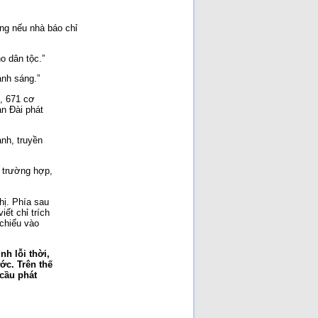
áng nếu nhà báo chỉ
o dân tộc.”
ánh sáng.”
, 671 cơ
an Đài phát
anh, truyền
 trường hợp,
h lỗi thời,
ớc. Trên thế
 cầu phát