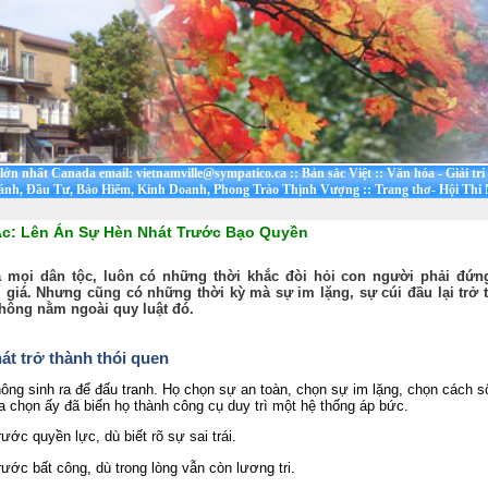
t lớn nhất Canada email: vietnamville@sympatico.ca
::
Bản sắc Việt
::
Văn hóa - Giải trí
ánh, Đầu Tư, Bảo Hiểm, Kinh Doanh, Phong Trào Thịnh Vượng
::
Trang thơ- Hội Thi
Ác: Lên Án Sự Hèn Nhát Trước Bạo Quyền
a mọi dân tộc, luôn có những thời khắc đòi hỏi con người phải đứng
 giá. Nhưng cũng có những thời kỳ mà sự im lặng, sự cúi đầu lại trở 
không nằm ngoài quy luật đó.
át trở thành thói quen
ng sinh ra để đấu tranh. Họ chọn sự an toàn, chọn sự im lặng, chọn cách 
 chọn ấy đã biến họ thành công cụ duy trì một hệ thống áp bức.
rước quyền lực, dù biết rõ sự sai trái.
rước bất công, dù trong lòng vẫn còn lương tri.