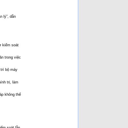
n lý”, dẫn
ư kiểm soát
ăn trong việc
 trì bộ máy
ính trị, làm
áp không thể
iểm soát lẫn