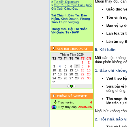
Muốn thay đổi, cần
»
Tự điển Dictionary
»
OREC- Tố Chức Các Quốc
Gia Xuất Cảng Gạo
Giáo dục v
Tài Chánh, Đầu Tư, Bảo
Tôn vinh n
Hiểm, Kinh Doanh, Phong
Trào Thịnh Vượng
Bảo vệ tự d
Trang thơ- Hội Thi Nhân
VN Quốc Tế - IAVP
Lan tỏa tri 
Lên án sự 
XEM BÀI THEO NGÀY
5. Kết luận
Tháng Tám 2026
Một dân tộc không t
T2
T3
T4
T5
T6
T7
CN
dám phản kháng cái
1
2
3
4
5
6
7
8
9
1. Báo chí khôn
10
11
12
13
14
15
16
17
18
19
20
21
22
23
Viết theo l
24
25
26
27
28
29
30
31
Sửa bài vì l
công chúng.
THỐNG KÊ WEBSITE
Tòa soạn t
Trực tuyến:
4
lên trên sự 
Lượt truy cập:
29785985
Ngòi bút không còn 
2. Hội nhà báo 