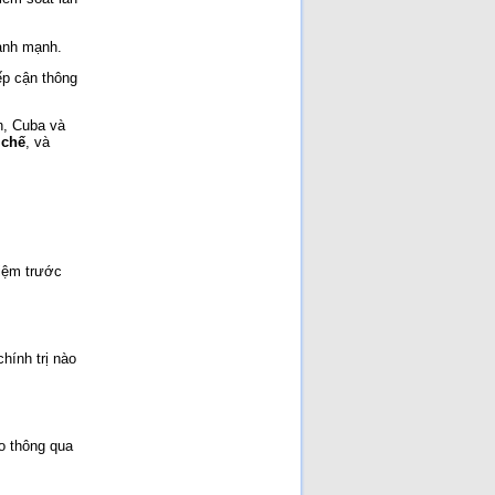
lành mạnh.
ếp cận thông
n, Cuba và
 chế
, và
iệm trước
hính trị nào
o thông qua