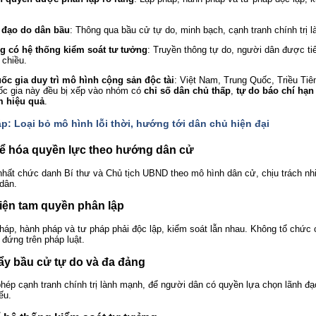
 đạo do dân bầu
: Thông qua bầu cử tự do, minh bạch, cạnh tranh chính trị 
g có hệ thống kiểm soát tư tưởng
: Truyền thông tự do, người dân được ti
 chiều.
uốc gia duy trì mô hình cộng sản độc tài
: Việt Nam, Trung Quốc, Triều Tiê
ốc gia này đều bị xếp vào nhóm có
chỉ số dân chủ thấp
,
tự do báo chí hạn
m hiệu quả
.
háp: Loại bỏ mô hình lỗi thời, hướng tới dân chủ hiện đại
hể hóa quyền lực theo hướng dân cử
hất chức danh Bí thư và Chủ tịch UBND theo mô hình dân cử, chịu trách nh
dân.
iện tam quyền phân lập
háp, hành pháp và tư pháp phải độc lập, kiểm soát lẫn nhau. Không tổ chức c
đứng trên pháp luật.
ẩy bầu cử tự do và đa đảng
hép cạnh tranh chính trị lành mạnh, để người dân có quyền lựa chọn lãnh đạ
ếu.