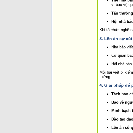
Thẻ nhà bá
vì bảo vệ qu
Tán thưởng
Hội nhà báo
Khi tổ chức nghề n
3. Lên án sự cúi
Nhà báo viết
Cơ quan báo 
Hội nhà báo 
Mỗi bài viết bị kiể
tưởng.
4. Giải pháp để 
Tách báo ch
Bảo vệ ngườ
Minh bạch b
Đào tạo đạ
Lên án công