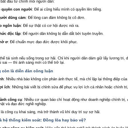
 bắt đầu từ chính mỗi người dân:
ề quyền con người
: Để ai cũng hiểu mình có quyền lên tiếng.
gười dũng cảm
: Để lòng can đảm không bị cô đơn.
o ngôn luận
: Để sự thật có cơ hội được nói ra.
thức độc lập
: Để người dân không bị dẫn dắt bởi tuyên truyền.
thờ ơ
: Để chuẩn mực đạo đức được khôi phục.
hể tái sinh nếu sống trong sợ hãi. Chỉ khi người dân dám giữ lấy lương tri, 
 sai — thì ánh sáng mới có thể trở lại.
g còn là diễn đàn công luận
ệnh
: Nhiều nhà báo không còn phản ánh thực tế, mà chỉ lặp lại thông điệp của
ợi ích
: Những bài viết bị chỉnh sửa để phục vụ lợi ích cá nhân hoặc chính trị
hành công cụ
: Nhiều cơ quan báo chí hoạt động như doanh nghiệp chính trị, đ
thật và đạo đức nghề nghiệp.
là công cụ khai sáng, mà trở thành vũ khí duy trì sự sợ hãi.
và hệ thống kiểm soát: Đồng lõa hay bảo vệ?