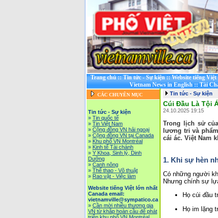
Trang chủ
::
Tin tức - Sự kiện
::
Website tiếng Việ
Vietnam News in English
::
Tài Ch
Tin tức - Sự kiện
CÁC CHUYÊN MỤC
Cúi Đầu Là Tội 
24.10.2025 19:15
Tin tức - Sự kiện
»
Tin quốc tế
Trong lịch sử củ
»
Tin Việt Nam
»
Cộng đồng VN hải ngoại
lương tri và phẩm
»
Cộng đồng VN tại Canada
cái ác. Việt Nam 
»
Khu phố VN Montréal
»
Kinh tế Tài chánh
»
Y Khoa, Sinh lý, Dinh
1. Khi sự hèn nh
Dưỡng
»
Canh nông
»
Thể thao - Võ thuật
Có những người khô
»
Rao vặt - Việc làm
Nhưng chính sự lựa
Website tiếng Việt lớn nhất
Canada email:
Họ cúi đầu t
vietnamville@sympatico.ca
»
Cần mời nhiều thương gia
Họ im lặng t
VN từ khắp hoàn cầu để phát
triễn khu phố VN Montréal