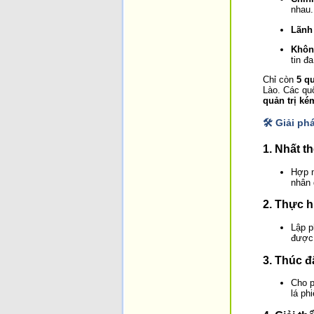
nhau.
Lãnh
Khôn
tin đa
Chỉ còn
5 q
Lào. Các qu
quản trị ké
🛠️ Giải p
1.
Nhất t
Hợp n
nhân 
2.
Thực h
Lập p
được 
3.
Thúc đ
Cho p
lá phi