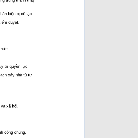
òng trung thành thay
ản biện bị cô lập.
kiểm duyệt.
thức.
y trì quyền lực.
gạch xây nhà tù tư
và xã hội.
.
ỉnh công chúng.