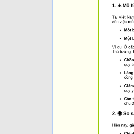
1. ⚠️ Mô 
Tại Việt Nam
đến việc mỗ
Một b
Một 
Ví dụ: Ở cấ
Thủ tướng. 
Chồn
quy t
Lãng 
cồng 
Giảm 
suy y
Cản t
chủ đ
2. 🌍 So 
Hiện nay,
gầ
Chín