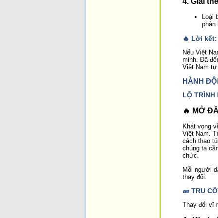
4.
Giải th
Loại 
phản 
🔥 Lời kết
Nếu Việt Nam
minh. Đã đến
Việt Nam tự 
HÀNH ĐỘ
LỘ TRÌNH
🔥 MỞ Đ
Khát vọng v
Việt Nam. Tr
cách thao tú
chúng ta cần
chức.
Mỗi người dâ
thay đổi:
🧱 TRỤ C
Thay đổi vĩ