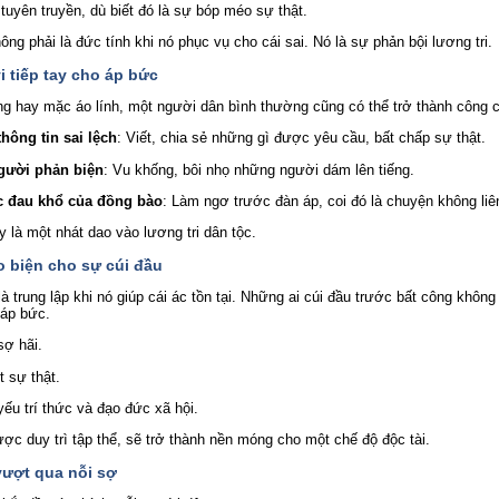
tuyên truyền, dù biết đó là sự bóp méo sự thật.
g phải là đức tính khi nó phục vụ cho cái sai. Nó là sự phản bội lương tri.
i tiếp tay cho áp bức
 hay mặc áo lính, một người dân bình thường cũng có thể trở thành công 
thông tin sai lệch
: Viết, chia sẻ những gì được yêu cầu, bất chấp sự thật.
gười phản biện
: Vu khống, bôi nhọ những người dám lên tiếng.
c đau khổ của đồng bào
: Làm ngơ trước đàn áp, coi đó là chuyện không liê
 là một nhát dao vào lương tri dân tộc.
o biện cho sự cúi đầu
à trung lập khi nó giúp cái ác tồn tại. Những ai cúi đầu trước bất công không
 áp bức.
sợ hãi.
 sự thật.
ếu trí thức và đạo đức xã hội.
ợc duy trì tập thể, sẽ trở thành nền móng cho một chế độ độc tài.
vượt qua nỗi sợ