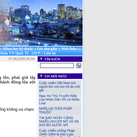
::
Khoa học kỹ thuật
::
Góc thư giãn
::
Web links
::
 Nhân VN Quốc Tế - IAVP
::
Liên hệ
07.08.2026 06:04
TÌM KIẾM
TIN MỚI NHẤT
 lên, phải giữ lấy
thành đồng lõa với
Cuộc chiến Việt Nam khi
người lớn xúi con nít ăn cứt
gà!
Nga: Ke Thù Truyền Kiếp
của Nhân Dân VN và Nhân
LoạI
NHÌN LẠI THỜI PHÁP
sống không va chạm.
THUỘC
TẠI SAO NGÀY CÀNG
NHIỀU NGƯỜI MỸ VÀ VN
RỜI BỎ NƯỚC MỸ
Cuộc chiến chống Pháp
1945–1954 là một cuộc