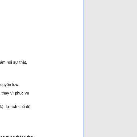
[Đã đọc: 179 lần]
Ai Giết Tướng Đỗ Cao Trí?
[Đã đọc: 166 lần]
Nhân đạo là một phần của
sức mạnh quốc gia!
[Đã
đọc: 161 lần]
Cuộc chiến Việt Nam khi
người lớn xúi con nít ăn cứt
gà!
[Đã đọc: 109 lần]
Cuộc chiến chống Pháp
1945–1954 là một cuộc
chiến không cần thiết chỉ
đẻ vinh danh chủ nghĩa CS
quốc tế và người CS
[Đã
dám nói sự thật,
đọc: 95 lần]
 quyền lực.
, thay vì phục vụ
ặt lợi ích chế độ