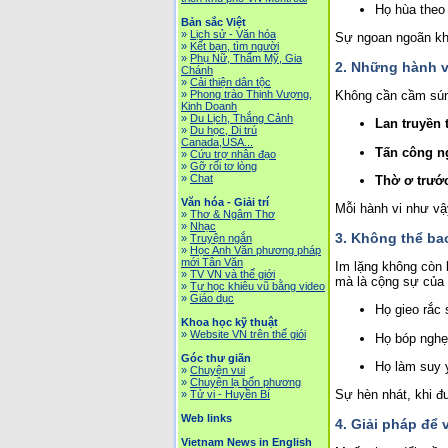
Họ hùa theo 
Bản sắc Việt
»
Lịch sử - Văn hóa
Sự ngoan ngoãn khôn
»
Kết bạn, tìm người
»
Phụ Nữ, Thẩm Mỹ, Gia
2. Những hành v
Chánh
»
Cải thiện dân tộc
Không cần cầm súng
»
Phong trào Thịnh Vượng,
Kinh Doanh
»
Du Lịch, Thắng Cảnh
Lan truyền 
»
Du học, Di trú
Canada,USA...
Tấn công n
»
Cứu trợ nhân đạo
»
Gỡ rối tơ lòng
»
Chat
Thờ ơ trướ
Văn hóa - Giải trí
Mỗi hành vi như vậy
»
Thơ & Ngâm Thơ
»
Nhạc
3. Không thể ba
»
Truyện ngắn
»
Học Anh Văn phương pháp
mới Tân Văn
Im lặng không còn l
»
TV VN và thế giới
mà là cộng sự của
»
Tự học khiêu vũ bằng video
»
Giáo dục
Họ gieo rắc 
Khoa học kỹ thuật
»
Website VN trên thế giói
Họ bóp nghẹt
Góc thư giãn
Họ làm suy y
»
Chuyện vui
»
Chuyện lạ bốn phương
Sự hèn nhát, khi đư
»
Tử vi - Huyền Bí
Web links
4. Giải pháp để 
Vietnam News in English