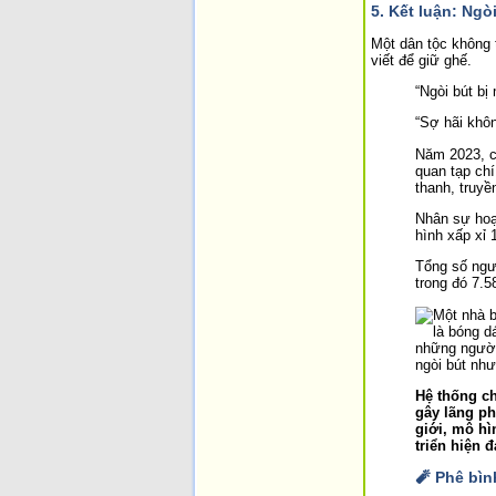
5. Kết luận: Ngò
Một dân tộc không t
viết để giữ ghế.
“Ngòi bút bị
“Sợ hãi khôn
Năm 2023, c
quan tạp chí
thanh, truyề
Nhân sự hoạt
hình xấp xỉ 
Tổng số ngư
trong đó 7.5
Hệ thống ch
gây lãng ph
giới, mô hì
triển hiện đ
🧨 Phê bìn