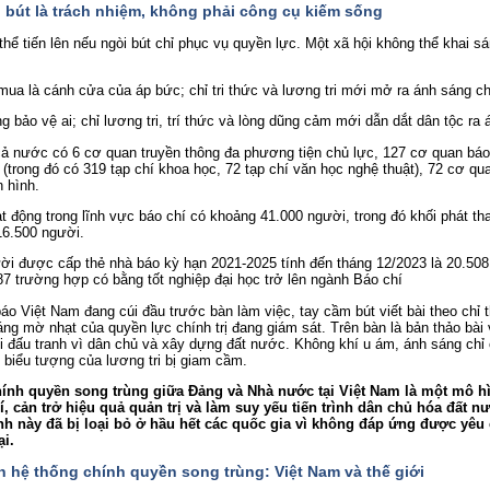
i bút là trách nhiệm, không phải công cụ kiếm sống
hể tiến lên nếu ngòi bút chỉ phục vụ quyền lực. Một xã hội không thể khai s
 mua là cánh cửa của áp bức; chỉ tri thức và lương tri mới mở ra ánh sáng ch
g bảo vệ ai; chỉ lương tri, trí thức và lòng dũng cảm mới dẫn dắt dân tộc ra 
ả nước có 6 cơ quan truyền thông đa phương tiện chủ lực, 127 cơ quan báo
 (trong đó có 319 tạp chí khoa học, 72 tạp chí văn học nghệ thuật), 72 cơ qu
n hình.
 động trong lĩnh vực báo chí có khoảng 41.000 người, trong đó khối phát th
16.500 người.
ời được cấp thẻ nhà báo kỳ hạn 2021-2025 tính đến tháng 12/2023 là 20.508
87 trường hợp có bằng tốt nghiệp đại học trở lên ngành Báo chí
ính quyền song trùng giữa Đảng và Nhà nước tại Việt Nam là một mô hìn
í, cản trở hiệu quả quản trị và làm suy yếu tiến trình dân chủ hóa đất nư
nh này đã bị loại bỏ ở hầu hết các quốc gia vì không đáp ứng được yêu
ại.
h hệ thống chính quyền song trùng: Việt Nam và thế giới