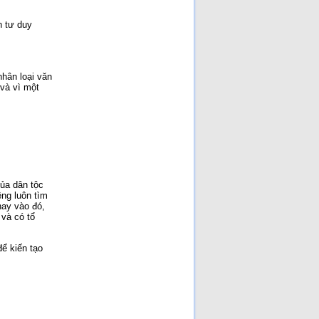
n tư duy
nhân loại văn
 và vì một
ủa dân tộc
ềng luôn tìm
hay vào đó,
 và có tổ
để kiến tạo