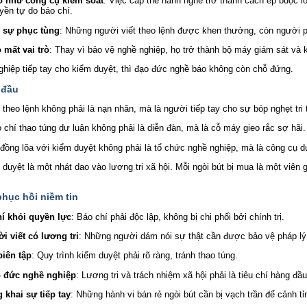
o như công cụ kiểm soát
: Việc cấp thẻ hành nghề trở thành cách ép buộc l
yền tự do báo chí.
 sự phục tùng
: Những người viết theo lệnh được khen thưởng, còn người ph
 mất vai trò
: Thay vì bảo vệ nghề nghiệp, họ trở thành bộ máy giám sát và 
ghiệp tiếp tay cho kiểm duyệt, thì đạo đức nghề báo không còn chỗ đứng.
 đầu
 theo lệnh không phải là nạn nhân, mà là người tiếp tay cho sự bóp nghẹt tri 
chí thao túng dư luận không phải là diễn đàn, mà là cỗ máy gieo rắc sợ hãi.
đồng lõa với kiểm duyệt không phải là tổ chức nghề nghiệp, mà là công cụ du
m duyệt là một nhát dao vào lương tri xã hội. Mỗi ngòi bút bị mua là một viên 
phục hồi niềm tin
í khỏi quyền lực
: Báo chí phải độc lập, không bị chi phối bởi chính trị.
i viết có lương tri
: Những người dám nói sự thật cần được bảo vệ pháp lý 
iên tập
: Quy trình kiểm duyệt phải rõ ràng, tránh thao túng.
o đức nghề nghiệp
: Lương tri và trách nhiệm xã hội phải là tiêu chí hàng đầu
 khai sự tiếp tay
: Những hành vi bán rẻ ngòi bút cần bị vạch trần để cảnh t