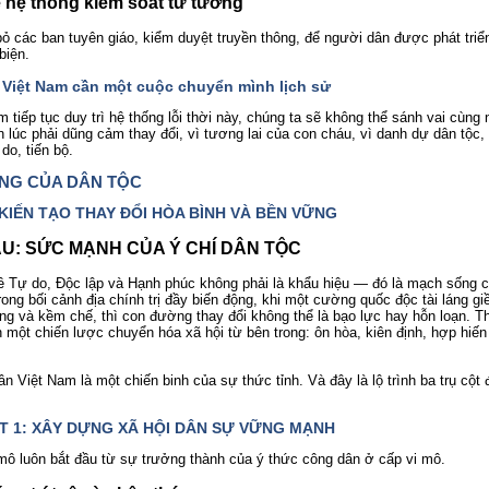
ể hệ thống kiểm soát tư tưởng
bỏ các ban tuyên giáo, kiểm duyệt truyền thông, để người dân được phát triể
biện.
: Việt Nam cần một cuộc chuyển mình lịch sử
 tiếp tục duy trì hệ thống lỗi thời này, chúng ta sẽ không thể sánh vai cùng 
 lúc phải dũng cảm thay đổi, vì tương lai của con cháu, vì danh dự dân tộc,
do, tiến bộ.
NG CỦA DÂN TỘC
 KIẾN TẠO THAY ĐỔI HÒA BÌNH VÀ BỀN VỮNG
ẦU: SỨC MẠNH CỦA Ý CHÍ DÂN TỘC
ề Tự do, Độc lập và Hạnh phúc không phải là khẩu hiệu — đó là mạch sống c
ong bối cảnh địa chính trị đầy biến động, khi một cường quốc độc tài láng gi
ng và kềm chế, thì con đường thay đổi không thể là bạo lực hay hỗn loạn. T
 một chiến lược chuyển hóa xã hội từ bên trong: ôn hòa, kiên định, hợp hiến
n Việt Nam là một chiến binh của sự thức tỉnh. Và đây là lộ trình ba trụ cột 
ỘT 1: XÂY DỰNG XÃ HỘI DÂN SỰ VỮNG MẠNH
 mô luôn bắt đầu từ sự trưởng thành của ý thức công dân ở cấp vi mô.