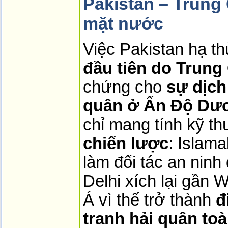
Pakistan – Trung
mặt nước
Việc Pakistan hạ th
đầu tiên do Trung
chứng cho 
sự dịch
quân ở Ấn Độ Dư
chỉ mang tính kỹ th
chiến lược
: Islam
làm đối tác an ninh 
Delhi xích lại gần
Á vì thế trở thành 
đ
tranh hải quân to