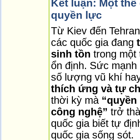
Kết luận: Một thế
quyền lực
Từ Kiev đến Tehran
các quốc gia đang 
sinh tồn
 trong một 
ổn định. Sức mạnh 
số lượng vũ khí ha
thích ứng và tự c
thời kỳ mà 
“quyền 
công nghệ”
 trở th
quốc gia biết tự đị
quốc gia sống sót.