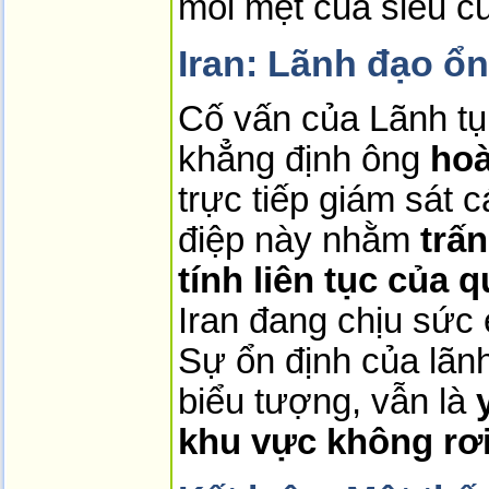
mỏi mệt của siêu c
Iran: Lãnh đạo ổn
Cố vấn của Lãnh tụ
khẳng định ông 
hoà
trực tiếp giám sát 
điệp này nhằm 
trấn
tính liên tục của 
Iran đang chịu sức é
Sự ổn định của lãnh
biểu tượng, vẫn là 
khu vực không rơi