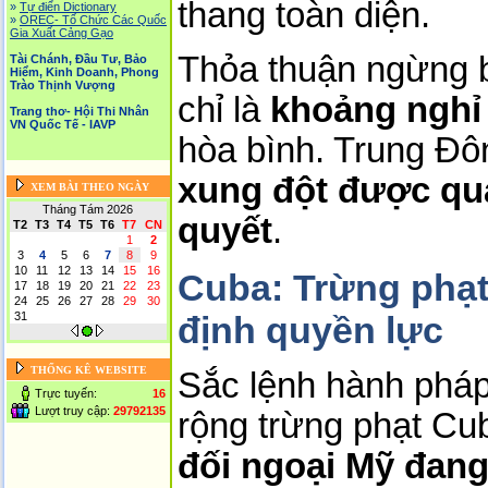
thang toàn diện.
»
Tự điển Dictionary
»
OREC- Tố Chức Các Quốc
Gia Xuất Cảng Gạo
Thỏa thuận ngừng b
Tài Chánh, Đầu Tư, Bảo
Hiểm, Kinh Doanh, Phong
Trào Thịnh Vượng
chỉ là 
khoảng nghỉ 
Trang thơ- Hội Thi Nhân
VN Quốc Tế - IAVP
xung đột được quả
XEM BÀI THEO NGÀY
Tháng Tám 2026
quyết
.
T2
T3
T4
T5
T6
T7
CN
1
2
3
4
5
6
7
8
9
10
11
12
13
14
15
16
Cuba: Trừng phạt
17
18
19
20
21
22
23
24
25
26
27
28
29
30
định quyền lực
31
THỐNG KÊ WEBSITE
Sắc lệnh hành phá
Trực tuyến:
16
Lượt truy cập:
29792135
rộng trừng phạt Cub
đối ngoại Mỹ đang 