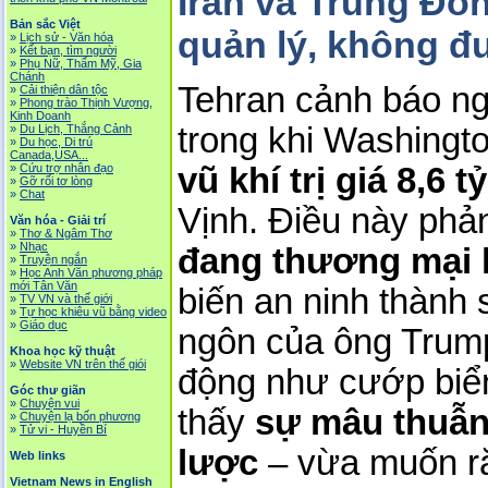
Iran và Trung Đô
Bản sắc Việt
quản lý, không đ
»
Lịch sử - Văn hóa
»
Kết bạn, tìm người
»
Phụ Nữ, Thẩm Mỹ, Gia
Chánh
Tehran cảnh báo ngu
»
Cải thiện dân tộc
»
Phong trào Thịnh Vượng,
Kinh Doanh
trong khi Washingt
»
Du Lịch, Thắng Cảnh
»
Du học, Di trú
Canada,USA...
vũ khí trị giá 8,6 
»
Cứu trợ nhân đạo
»
Gỡ rối tơ lòng
»
Chat
Vịnh. Điều này phản
Văn hóa - Giải trí
»
Thơ & Ngâm Thơ
»
Nhạc
đang thương mại 
»
Truyện ngắn
»
Học Anh Văn phương pháp
mới Tân Văn
biến an ninh thành 
»
TV VN và thế giới
»
Tự học khiêu vũ bằng video
»
Giáo dục
ngôn của ông Trump
Khoa học kỹ thuật
»
Website VN trên thế giói
động như cướp biển”
Góc thư giãn
»
Chuyện vui
thấy 
sự mâu thuẫn 
»
Chuyện lạ bốn phương
»
Tử vi - Huyền Bí
lược
 – vừa muốn ră
Web links
Vietnam News in English