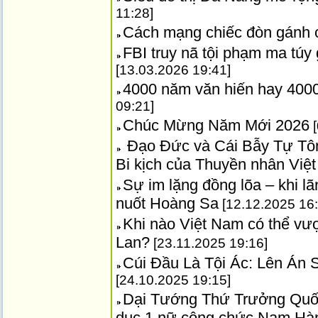
11:28]
Cách mạng chiếc đòn gánh 
FBI truy nã tội phạm ma túy
[13.03.2026 19:41]
4000 năm văn hiến hay 4000
09:21]
Chúc Mừng Năm Mới 2026
[
Đạo Đức và Cái Bẫy Tự Tôn
Bi kịch của Thuyền nhân Vi
Sự im lặng đồng lõa – khi 
nuốt Hoàng Sa
[12.12.2025 16:
Khi nào Việt Nam có thể vư
Lan?
[23.11.2025 19:16]
Cúi Đầu Là Tội Ác: Lên Án
[24.10.2025 19:15]
Dại Tướng Thứ Trưởng Quốc
dục 1 nữ công chức Nam Hà