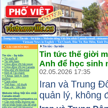
Trang chủ
::
Tin tức - Sự kiện
::
Website tiếng Việt lớn nhất Canada email: vietnamv
Vietnam News in English
::
Tài Chánh, Đầu Tư, Bảo Hiểm, Kinh D
Tin tức - Sự kiện
CÁC CHUYÊN MỤC
Tin tức thế giời 
Tin tức - Sự kiện
»
Tin quốc tế
Anh để học sinh
»
Tin Việt Nam
»
Cộng đồng VN hải ngoại
»
Cộng đồng VN tại Canada
02.05.2026 17:35
»
Khu phố VN Montréal
»
Kinh tế Tài chánh
»
Y Khoa, Sinh lý, Dinh
Dưỡng
Iran và Trung 
»
Canh nông
»
Thể thao - Võ thuật
»
Rao vặt - Việc làm
quản lý, không 
Website tiếng Việt lớn nhất
Canada email:
vietnamville@sympatico.ca
»
Cần mời nhiều thương gia
VN từ khắp hoàn cầu để phát
triễn khu phố VN Montréal