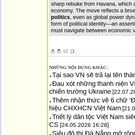
sharp rebuke from Havana, which acc
economy. The move reflects a broa
politics
, even as global power dyn
form of political identity—an assert
must navigate between economic vul
NHỮNG NỘI DUNG KHÁC:
Tại sao VN sẽ trả lại tên th
Đau xót những thanh niện VN
chiến trường Ukraine
[22.07.2
Thêm nhận thức về 6 chữ ‘Đ
hiệu CHXHCN Việt Nam
[21.0
Triết lý dân tộc Việt Nam siê
CS
[24.05.2026 16:28]
Siêu đô thị Đà Nẵng mở rộng