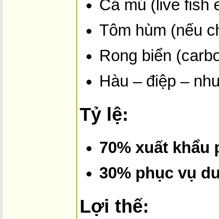
Cá mú (live fish 
Tôm hùm (nếu ch
Rong biển (carbo
Hàu – điệp – nhu
Tỷ lệ:
70% xuất khẩu
30% phục vụ du 
Lợi thế: