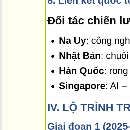
8.
Liên kết quốc t
Đối tác chiến l
Na Uy
: công ngh
Nhật Bản
: chuỗi
Hàn Quốc
: rong
Singapore
: AI –
IV.
LỘ TRÌNH TR
Giai đoạn 1 (2025