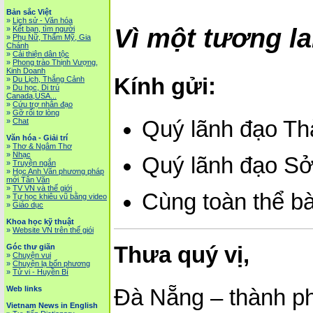
Bản sắc Việt
»
Lịch sử - Văn hóa
Vì một tương la
»
Kết bạn, tìm người
»
Phụ Nữ, Thẩm Mỹ, Gia
Chánh
»
Cải thiện dân tộc
»
Phong trào Thịnh Vượng,
Kinh Doanh
Kính gửi:
»
Du Lịch, Thắng Cảnh
»
Du học, Di trú
Canada,USA...
»
Cứu trợ nhân đạo
»
Gỡ rối tơ lòng
»
Chat
Quý lãnh đạo Th
Văn hóa - Giải trí
»
Thơ & Ngâm Thơ
»
Nhạc
Quý lãnh đạo Sở
»
Truyện ngắn
»
Học Anh Văn phương pháp
mới Tân Văn
»
TV VN và thế giới
Cùng toàn thể b
»
Tự học khiêu vũ bằng video
»
Giáo dục
Khoa học kỹ thuật
»
Website VN trên thế giói
Thưa quý vị,
Góc thư giãn
»
Chuyện vui
»
Chuyện lạ bốn phương
»
Tử vi - Huyền Bí
Web links
Đà Nẵng – thành ph
Vietnam News in English