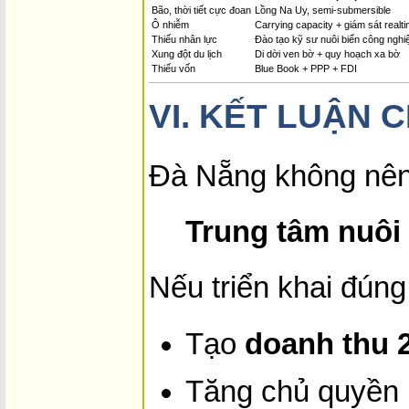
Bão, thời tiết cực đoan
Lồng Na Uy, semi-submersible
Ô nhiễm
Carrying capacity + giám sát realt
Thiếu nhân lực
Đào tạo kỹ sư nuôi biển công nghi
Xung đột du lịch
Di dời ven bờ + quy hoạch xa bờ
Thiếu vốn
Blue Book + PPP + FDI
VI.
KẾT LUẬN 
Đà Nẵng không nên t
Trung tâm nuôi
Nếu triển khai đúng
Tạo
doanh thu 
Tăng chủ quyền 