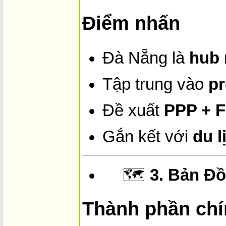
Điểm nhấn
Đà Nẵng là
hub 
Tập trung vào
p
Đề xuất
PPP + F
Gắn kết với
du l
🗺️
3. Bản Đ
Thành phần ch