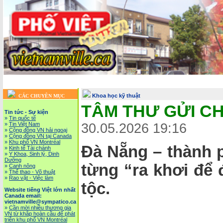
Khoa học kỹ thuật
CÁC CHUYÊN MỤC
TÂM THƯ GỬI CH
Tin tức - Sự kiện
»
Tin quốc tế
»
Tin Việt Nam
30.05.2026 19:16
»
Cộng đồng VN hải ngoại
»
Cộng đồng VN tại Canada
»
Khu phố VN Montréal
Đà Nẵng – thành p
»
Kinh tế Tài chánh
»
Y Khoa, Sinh lý, Dinh
Dưỡng
từng “ra khơi để 
»
Canh nông
»
Thể thao - Võ thuật
»
Rao vặt - Việc làm
tộc.
Website tiếng Việt lớn nhất
Canada email:
vietnamville@sympatico.ca
»
Cần mời nhiều thương gia
VN từ khắp hoàn cầu để phát
triễn khu phố VN Montréal