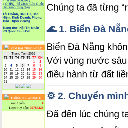
»
Tự điển Dictionary
»
OREC- Tố Chức Các Quốc
Chúng ta đã từng “r
Gia Xuất Cảng Gạo
Tài Chánh, Đầu Tư, Bảo
Hiểm, Kinh Doanh, Phong
Trào Thịnh Vượng
🌊
1. Biển Đà Nẵn
Trang thơ- Hội Thi Nhân
VN Quốc Tế - IAVP
Biển Đà Nẵng không
XEM BÀI THEO NGÀY
Tháng Tám 2026
Với vùng nước sâu,
T2
T3
T4
T5
T6
T7
CN
1
2
3
4
5
6
7
8
9
10
11
12
13
14
15
16
điều hành từ đất liề
17
18
19
20
21
22
23
24
25
26
27
28
29
30
31
⚙️
2. Chuyển mình
THỐNG KÊ WEBSITE
Trực tuyến:
4
Lượt truy cập:
29784333
Đã đến lúc chúng t