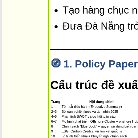
Tạo hàng chục n
Đưa Đà Nẵng tr
________________
🧭
1. Policy Pape
Cấu trúc đề xuấ
Trang
Nội dung chính
1
Tóm tắt điều hành (Executive Summary)
2–3
Bối cảnh chiến lược và tầm nhìn 2035
4–5
Phân tích SWOT và cơ hội toàn cầu
6–7
Mô hình phát triển: Offshore Cluster + o­nshore Hu
8
Chính sách “Blue Book” – quyền sử dụng biển dài 
9
ESG, Carbon Credits, và liên kết quốc tế
10
Lộ trình triển khai + khuyến nghị chính sách