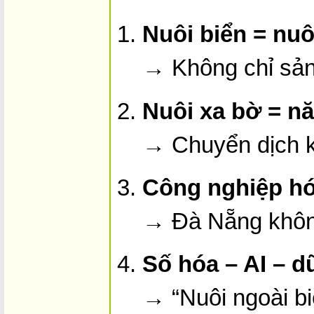
Nuôi biển = nuô
→ Không chỉ sản 
Nuôi xa bờ = nă
→ Chuyển dịch kh
Công nghiệp hó
→ Đà Nẵng không
Số hóa – AI – d
→ “Nuôi ngoài biể