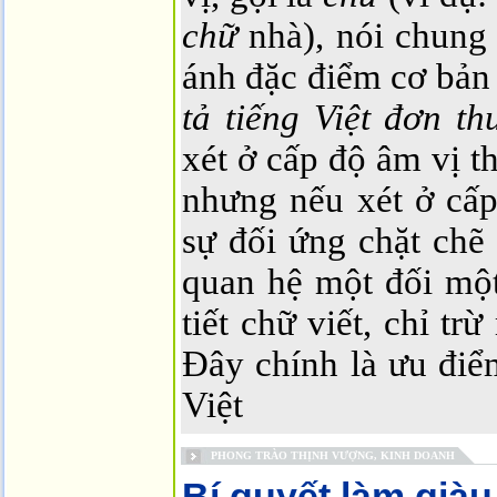
chữ
nhà), nói chung 
ánh đặc điểm cơ bản 
tả tiếng Việt đơn th
xét ở cấp độ âm vị th
nhưng nếu xét ở cấp
sự đối ứng chặt chẽ
quan hệ một đối mộ
tiết chữ viết, chỉ tr
Đây chính là ưu điểm
Việt
PHONG TRÀO THỊNH VƯỢNG, KINH DOANH
Bí quyết làm giàu