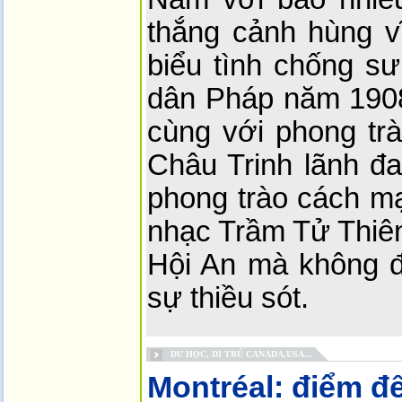
thắng cảnh hùng vĩ
biểu tình chống sư
dân Pháp năm 1908 
cùng với phong tr
Châu Trinh lãnh đ
phong trào cách m
nhạc Trầm Tử Thiên
Hội An mà không đế
sự thiều sót.
DU HỌC, DI TRÚ CANADA,USA...
Montréal: điểm đế