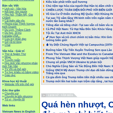
Kiều bào phát triển quê hương
Bản sắc Việt
Chủ tiệm tạp hóa của người Đại Hàn bị đâm chết tạ
»
Lịch sử - Văn hóa
CHIẾN LƯỢC TOÀN DIỆN ĐỐI PHÓ VỚI BIÊN GIỚI
»
Kết bạn, tìm người
Vô Gia Cư Ở thiên dường Mỹ Quốc: Một Khủng Ho
»
Phụ Nữ, Thẩm Mỹ, Gia
Chánh
Tại sao TQ xâm lăng VN kinh niên trên ngàn năm 
»
Cải thiện dân tộc
nước lân bang khác?
»
Phong trào Thịnh Vượng,
Tiếng đàn và tiếng chửi -Tại sao vẫn cố bám víu
Kinh Doanh
Cà Phê Việt Nam: Từ Hạt Nâu Đến Sức Khỏe Vàng
»
Du Lịch, Thắng Cảnh
»
Du học, Di trú
Tội Ác Tạt Axit thời XHCN
Canada,USA...
🧨 Hun Sen và trò chơi chính trị bẩn thỉu: Khi tìn
»
Cứu trợ nhân đạo
tường biên giới
»
Gỡ rối tơ lòng
🩸 Vụ Diệt Chủng Người Việt tại Campuchia (1970
»
Chat
Đường hầm Tây Tiến Xuyên Trường Sơn qua Lào
Văn hóa - Giải trí
»
Thơ & Ngâm Thơ
From The Vietnam War and the Exodus to Canadat
»
Nhạc
Phong Trào Thịnh Vượng Việt Nam giúp người Việ
»
Truyện ngắn
Chung số phận VNCH Ukraine bị phản bội
»
Học Anh Văn phương pháp
mới Tân Văn
Chủ Nghĩa Cộng Sản và Tác Động Đến Việt Nam: 
»
TV VN và thế giới
Giống VNCH Mỹ được Trump chỉ đạo đã bán đứng U
»
Tự học khiêu vũ bằng video
Trắng vừa qua
»
Giáo dục
Cả gia đình ông Trump kiếm tiền thật nhiều sau c
Khoa học kỹ thuật
Trump mới lên hai tuần nạn trộm cắp tăng , tai họ
»
Website VN trên thế giói
Góc thư giãn
»
Chuyện vui
LỊCH SỬ - VĂN HÓA
»
Chuyện lạ bốn phương
»
Tử vi - Huyền Bí
Quá hèn nhượt, 
Web links
Vietnam News in English