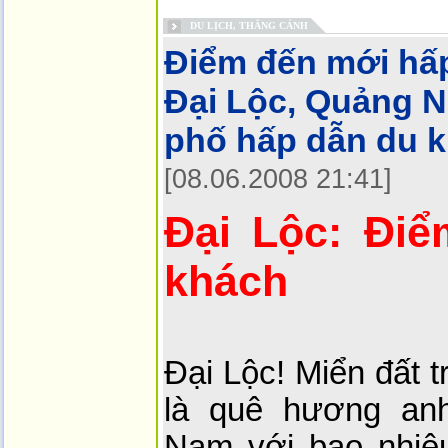
DU LỊCH, THẮNG CẢNH
Điểm đến mới hấ
Đại Lộc, Quảng N
phố hấp dẫn du k
[08.06.2008 21:41]
Đại Lộc: Đi
khách
Đại Lộc! Miển đất 
là quê hương an
Nam với bao nhiêu