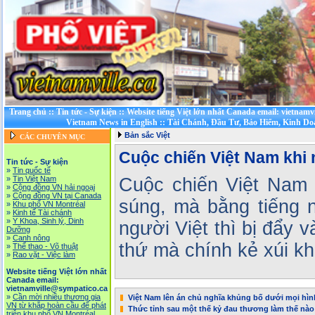
Trang chủ
::
Tin tức - Sự kiện
::
Website tiếng Việt lớn nhất Canada email: vietnamv
Vietnam News in English
::
Tài Chánh, Đầu Tư, Bảo Hiểm, Kinh D
Bản sắc Việt
CÁC CHUYÊN MỤC
Cuộc chiến Việt Nam khi n
Tin tức - Sự kiện
»
Tin quốc tế
»
Tin Việt Nam
Cuộc chiến Việt Nam 
»
Cộng đồng VN hải ngoại
»
Cộng đồng VN tại Canada
súng, mà bằng tiếng 
»
Khu phố VN Montréal
»
Kinh tế Tài chánh
»
Y Khoa, Sinh lý, Dinh
người Việt thì bị đẩy 
Dưỡng
»
Canh nông
thứ mà chính kẻ xúi k
»
Thể thao - Võ thuật
»
Rao vặt - Việc làm
Website tiếng Việt lớn nhất
Canada email:
vietnamville@sympatico.ca
»
Cần mời nhiều thương gia
Việt Nam lên án chủ nghĩa khủng bố dưới mọi hìn
VN từ khắp hoàn cầu để phát
Thức tỉnh sau một thế kỷ đau thương làm thế nà
triễn khu phố VN Montréal