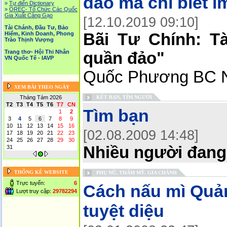
đảo mà chỉ biết i
»
Tự điển Dictionary
»
OREC- Tố Chức Các Quốc
Gia Xuất Cảng Gạo
[12.10.2019 09:10]
Tài Chánh, Đầu Tư, Bảo
Hiểm, Kinh Doanh, Phong
Bãi Tư Chính: T
Trào Thịnh Vượng
Trang thơ- Hội Thi Nhân
quần đảo"
VN Quốc Tế - IAVP
Quốc Phương BC N
XEM BÀI THEO NGÀY
Tháng Tám 2026
KẾT BẠN, TÌM NGƯỜI
T2
T3
T4
T5
T6
T7
CN
Tìm bạn
1
2
3
4
5
6
7
8
9
10
11
12
13
14
15
16
[02.08.2009 14:48]
17
18
19
20
21
22
23
24
25
26
27
28
29
30
Nhiều người đang
31
THỐNG KÊ WEBSITE
PHỤ NỮ, THẨM MỸ, GIA CHÁNH
Trực tuyến:
6
Cách nấu mì Quả
Lượt truy cập:
29782294
tuyệt diệu