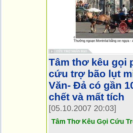
c
Thưởng ngoạn Montréal bằng xe ngựa -
CỨU TRỢ NHÂN ĐẠO
Tâm thơ kêu gọi 
cứu trợ bão lụt m
Văn- Đả có gần 1
chết và mất tích
[05.10.2007 20:03]
Tâm Thơ Kêu Gọi Cứu Trợ