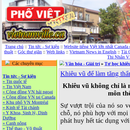
Trang chủ
::
Tin tức - Sự kiện
::
Website tiếng Việt lớn nhất Canada
thuật
::
Góc thư giãn
::
Web links
::
Vietnam News in English
::
Tài 
Thi Nhân V
Các chuyên mục
Văn hóa - Giải trí
»
Tự học khiêu
Khiêu vũ để làm tăng thẩ
Tin tức - Sự kiện
»
Tin quốc tế
Khiêu vũ không chỉ là m
»
Tin Việt Nam
»
Cộng đồng VN hải ngoại
môn thể
»
Cộng đồng VN tại Canada
»
Khu phố VN Montréal
Sự vượt trội của nó so 
»
Kinh tế Tài chánh
chỗ, nó phù hợp với mọi 
»
Y Khoa, Sinh lý, Dinh
Dưỡng
phát huy hết tác dụng với
»
Canh nông
»
Thể thao - Võ thuật