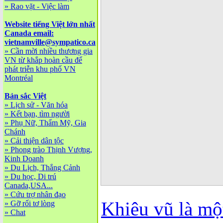
»
Rao vặt - Việc làm
Website tiếng Việt lớn nhất
Canada email:
vietnamville@sympatico.ca
»
Cần mời nhiều thương gia
VN từ khắp hoàn cầu để
phát triễn khu phố VN
Montréal
Bản sắc Việt
»
Lịch sử - Văn hóa
»
Kết bạn, tìm người
»
Phụ Nữ, Thẩm Mỹ, Gia
Chánh
»
Cải thiện dân tộc
»
Phong trào Thịnh Vượng,
Kinh Doanh
»
Du Lịch, Thắng Cảnh
»
Du học, Di trú
Canada,USA...
»
Cứu trợ nhân đạo
Khiêu vũ là mộ
»
Gỡ rối tơ lòng
»
Chat