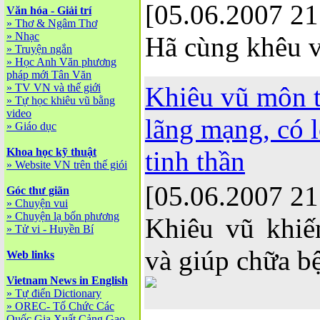
[05.06.2007 21
Văn hóa - Giải trí
»
Thơ & Ngâm Thơ
»
Nhạc
Hã cùng khêu 
»
Truyện ngắn
»
Học Anh Văn phương
pháp mới Tân Văn
»
TV VN và thế giới
Khiêu vũ môn t
»
Tự học khiêu vũ bằng
video
lãng mạng, có l
»
Giáo dục
Khoa học kỹ thuật
tinh thần
»
Website VN trên thế giói
[05.06.2007 21
Góc thư giãn
»
Chuyện vui
»
Chuyện lạ bốn phương
Khiêu vũ khiế
»
Tử vi - Huyền Bí
và giúp chữa 
Web links
Vietnam News in English
»
Tự điển Dictionary
»
OREC- Tố Chức Các
Quốc Gia Xuất Cảng Gạo