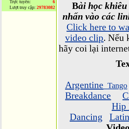
Trực tuyến:
6
B
ài học khiêu
Lượt truy cập:
29783082
nhấn vào các lin
Click here to w
video clip
. Nếu
hãy coi lại intern
Tex
Argentine
_Tango
Breakdance
C
Hip
Dancing
Lati
Video