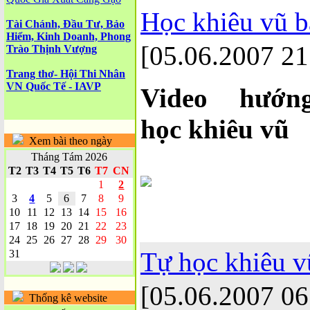
Học khiêu vũ b
Tài Chánh, Đầu Tư, Bảo
Hiểm, Kinh Doanh, Phong
[05.06.2007 21
Trào Thịnh Vượng
Trang thơ- Hội Thi Nhân
VN Quốc Tế - IAVP
Video hướ
học khiêu vũ
Xem bài theo ngày
Tháng Tám 2026
T2
T3
T4
T5
T6
T7
CN
1
2
3
4
5
6
7
8
9
10
11
12
13
14
15
16
17
18
19
20
21
22
23
24
25
26
27
28
29
30
Tự học khiêu v
31
[05.06.2007 06
Thống kê website