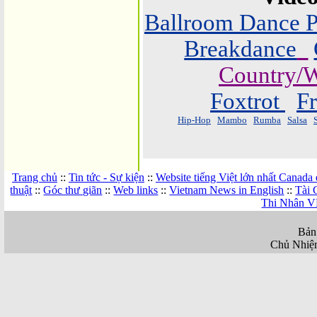
Ballroom Dance P
Breakdance
Country/W
Foxtrot
F
Hip-Hop
Mambo
Rumba
Salsa
Trang chủ
::
Tin tức - Sự kiện
::
Website tiếng Việt lớn nhất Canada
thuật
::
Góc thư giãn
::
Web links
::
Vietnam News in English
::
Tài 
Thi Nhân V
Bản
Chủ Nhiệ