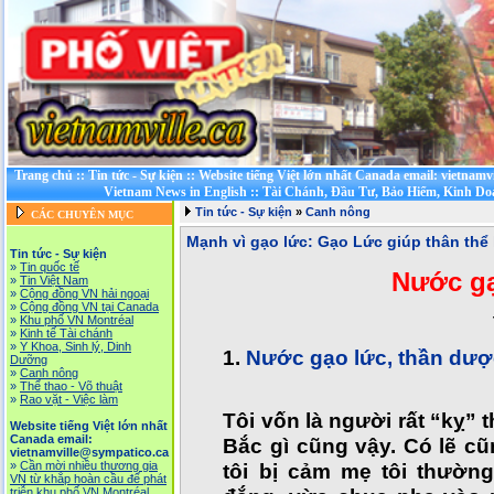
Trang chủ
::
Tin tức - Sự kiện
::
Website tiếng Việt lớn nhất Canada email: vietnamv
Vietnam News in English
::
Tài Chánh, Đầu Tư, Bảo Hiểm, Kinh D
Tin tức - Sự kiện
»
Canh nông
CÁC CHUYÊN MỤC
Mạnh vì gạo lức: Gạo Lức giúp thân th
Tin tức - Sự kiện
»
Tin quốc tế
Nước gạ
»
Tin Việt Nam
»
Cộng đồng VN hải ngoại
»
Cộng đồng VN tại Canada
»
Khu phố VN Montréal
»
Kinh tế Tài chánh
»
Y Khoa, Sinh lý, Dinh
1.
Nước gạo lức, thần dư
Dưỡng
»
Canh nông
»
Thể thao - Võ thuật
»
Rao vặt - Việc làm
Tôi vốn là người rất “kỵ”
Website tiếng Việt lớn nhất
Canada email:
Bắc gì cũng vậy. Có lẽ cũ
vietnamville@sympatico.ca
»
Cần mời nhiều thương gia
tôi bị cảm mẹ tôi thườn
VN từ khắp hoàn cầu để phát
triễn khu phố VN Montréal