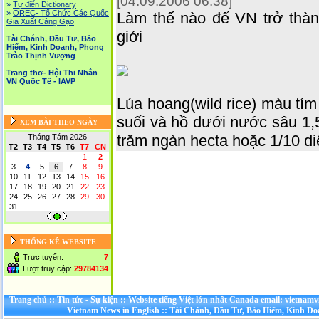
[04.09.2006 06:38]
»
Tự điển Dictionary
»
OREC- Tố Chức Các Quốc
Làm thế nào để VN trở thàn
Gia Xuất Cảng Gạo
giới
Tài Chánh, Đầu Tư, Bảo
Hiểm, Kinh Doanh, Phong
Trào Thịnh Vượng
Trang thơ- Hội Thi Nhân
VN Quốc Tế - IAVP
Lúa hoang(wild rice) màu tím
suối và hồ dưới nước sâu 1,5
XEM BÀI THEO NGÀY
trăm ngàn hecta hoặc 1/10 di
Tháng Tám 2026
T2
T3
T4
T5
T6
T7
CN
1
2
3
4
5
6
7
8
9
10
11
12
13
14
15
16
17
18
19
20
21
22
23
24
25
26
27
28
29
30
31
THỐNG KÊ WEBSITE
Trực tuyến:
7
Lượt truy cập:
29784134
Trang chủ
::
Tin tức - Sự kiện
::
Website tiếng Việt lớn nhất Canada email: vietnamv
Vietnam News in English
::
Tài Chánh, Đầu Tư, Bảo Hiểm, Kinh D