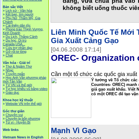
đắng, vừa chua pha vào 
không biết uống thuốc viê
Bản sắc Việt
»
Lịch sử - Văn hóa
»
Kết bạn, tìm người
»
Phụ Nữ, Thẩm Mỹ, Gia
Chánh
»
Cải thiện dân tộc
»
Phong trào Thịnh Vượng,
Liên Minh Quốc Tế Mới 
Kinh Doanh
»
Du Lịch, Thắng Cảnh
Gia Xuất Cảng Gạo
»
Du học, Di trú
Canada,USA...
»
Cứu trợ nhân đạo
[04.06.2008 17:14]
»
Gỡ rối tơ lòng
OREC- Organization o
»
Chat
Văn hóa - Giải trí
»
Thơ & Ngâm Thơ
»
Nhạc
Cần một tổ chức các quốc gia xuấ
»
Truyện ngắn
»
Học Anh Văn phương pháp
Ý tưởng về Tổ chức các 
mới Tân Văn
Countries- OREC) manh n
»
TV VN và thế giới
»
Tự học khiêu vũ bằng video
giá gạo xuất khẩu. Việt
»
Giáo dục
có một OREC để tạo vận
Khoa học kỹ thuật
»
Website VN trên thế giói
Góc thư giãn
»
Chuyện vui
»
Chuyện lạ bốn phương
»
Tử vi - Huyền Bí
Mạnh Vì Gạo
Web links
Vietnam News in English