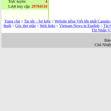
Trực tuyến:
4
Lượt truy cập:
29784510
Trang chủ
::
Tin tức - Sự kiện
::
Website tiếng Việt lớn nhất Canada
thuật
::
Góc thư giãn
::
Web links
::
Vietnam News in English
::
Tài 
Thi Nhân V
Bản
Chủ Nhiệ