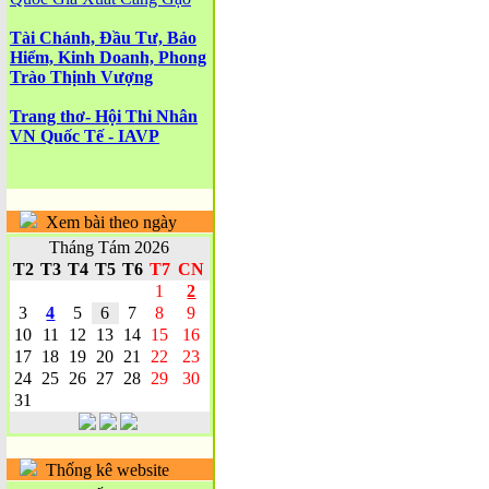
Tài Chánh, Đầu Tư, Bảo
Hiểm, Kinh Doanh, Phong
Trào Thịnh Vượng
Trang thơ- Hội Thi Nhân
VN Quốc Tế - IAVP
Xem bài theo ngày
Tháng Tám 2026
T2
T3
T4
T5
T6
T7
CN
1
2
3
4
5
6
7
8
9
10
11
12
13
14
15
16
17
18
19
20
21
22
23
24
25
26
27
28
29
30
31
Thống kê website