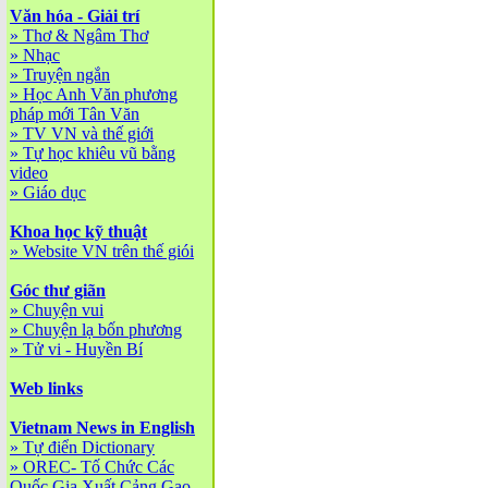
Văn hóa - Giải trí
»
Thơ & Ngâm Thơ
»
Nhạc
»
Truyện ngắn
»
Học Anh Văn phương
pháp mới Tân Văn
»
TV VN và thế giới
»
Tự học khiêu vũ bằng
video
»
Giáo dục
Khoa học kỹ thuật
»
Website VN trên thế giói
Góc thư giãn
»
Chuyện vui
»
Chuyện lạ bốn phương
»
Tử vi - Huyền Bí
Web links
Vietnam News in English
»
Tự điển Dictionary
»
OREC- Tố Chức Các
Quốc Gia Xuất Cảng Gạo