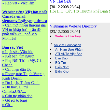
VN Thế Giới
»
Rao vặt - Việc làm
[30.12.2008 23:34]
Hội H.O. Cứu Trợ Thương Phế Bin
Website tiếng Việt lớn nhất
Canada email:
vietnamville@sympatico.ca
»
Cần mời nhiều thương gia
Vietnamese Website Directory
VN từ khắp hoàn cầu để
[23.12.2006 23:05]
phát triễn khu phố VN
Website Dỉectory
Montréal
*
An Viet Foundation
Bản sắc Việt
An Nam Bưu Phẩm
»
Lịch sử - Văn hóa
ATLANTA Việt Báo
»
Kết bạn, tìm người
Bạn Đạo
»
Phụ Nữ, Thẩm Mỹ, Gia
Bút Tre
Chánh
Biển Nhớ
»
Cải thiện dân tộc
Biển Khơi
»
Phong trào Thịnh Vượng,
Kinh Doanh
»
Du Lịch, Thắng Cảnh
»
Du học, Di trú
Canada,USA...
»
Cứu trợ nhân đạo
»
Gỡ rối tơ lòng
»
Chat