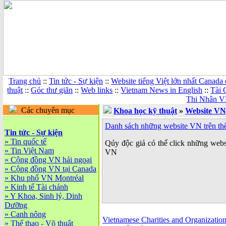
Trang chủ
::
Tin tức - Sự kiện
::
Website tiếng Việt lớn nhất Canada
thuật
::
Góc thư giãn
::
Web links
::
Vietnam News in English
::
Tài 
Thi Nhân V
Các chuyên mục
Khoa học kỹ thuật
»
Website VN 
Danh sách những website VN trên thế
Tin tức - Sự kiện
»
Tin quốc tế
Qúy độc giả có thể click những webs
»
Tin Việt Nam
VN
»
Cộng đồng VN hải ngoại
»
Cộng đồng VN tại Canada
»
Khu phố VN Montréal
»
Kinh tế Tài chánh
»
Y Khoa, Sinh lý, Dinh
Dưỡng
»
Canh nông
Vietnamese Charities and Organizatio
»
Thể thao - Võ thuật