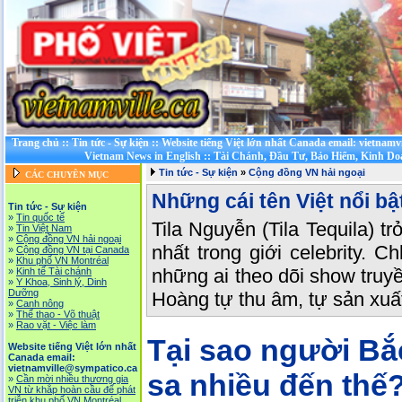
Trang chủ
::
Tin tức - Sự kiện
::
Website tiếng Việt lớn nhất Canada email: vietnamv
Vietnam News in English
::
Tài Chánh, Đầu Tư, Bảo Hiểm, Kinh D
Tin tức - Sự kiện
»
Cộng đồng VN hải ngoại
CÁC CHUYÊN MỤC
Những cái tên Việt nổi bật
Tin tức - Sự kiện
»
Tin quốc tế
Tila Nguyễn (Tila Tequila) t
»
Tin Việt Nam
»
Cộng đồng VN hải ngoại
nhất trong giới celebrity. C
»
Cộng đồng VN tại Canada
»
Khu phố VN Montréal
những ai theo dõi show truyề
»
Kinh tế Tài chánh
»
Y Khoa, Sinh lý, Dinh
Dưỡng
Hoàng tự thu âm, tự sản xuấ
»
Canh nông
»
Thể thao - Võ thuật
»
Rao vặt - Việc làm
Tại sao người Bắc
Website tiếng Việt lớn nhất
Canada email:
vietnamville@sympatico.ca
sa nhiều đến thế
»
Cần mời nhiều thương gia
VN từ khắp hoàn cầu để phát
triễn khu phố VN Montréal