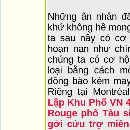
Những ân nhân đã
khứ không hề mong 
ta sau nầy có cơ
hoạn nạn như chí
chúng ta có cơ hộ
loại bằng cách m
đồng bào kém may
Riêng tại Montréa
Lập Khu Phố VN 4
Rouge phố Tàu s
gởi cứu trợ miề