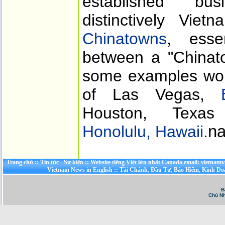
established bu
distinctively Vie
Chinatowns
, essen
between a "Chinato
some examples wou
of Las Vegas,
Houston, Texas 
Honolulu, Hawaii
.
n
Trang chủ
::
Tin tức - Sự kiện
::
Website tiếng Việt lớn nhất Canada email: vietnamv
Vietnam News in English
::
Tài Chánh, Đầu Tư, Bảo Hiểm, Kinh D
B
Chủ Nh