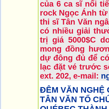
của 6 ca sĩ nổi t
rock Ngọc Ánh từ 
thi sĩ Tân Văn ng
có nhiều giải thưở
trị giá 5000$C d
mong đồng hươn
dự đông đủ để có 
lạc đặt vé trước s
ext. 202, e-mail:
n
ĐÊM VĂN NGHỆ C
TÂN VĂN TỔ CH
QUÉBEC THÀNH