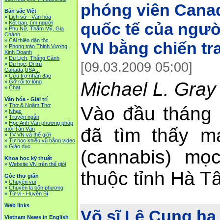
phóng viên Canad
Bản sắc Việt
»
Lịch sử - Văn hóa
»
Kết bạn, tìm người
quốc tế của ngườ
»
Phụ Nữ, Thẩm Mỹ, Gia
Chánh
»
Cải thiện dân tộc
VN bằng chiến tr
»
Phong trào Thịnh Vượng,
Kinh Doanh
»
Du Lịch, Thắng Cảnh
[09.03.2009 05:00]
»
Du học, Di trú
Canada,USA...
»
Cứu trợ nhân đạo
Michael L. Gray
»
Gỡ rối tơ lòng
»
Chat
Văn hóa - Giải trí
»
Thơ & Ngâm Thơ
Vào đầu tháng
»
Nhạc
»
Truyện ngắn
»
Học Anh Văn phương pháp
đã tìm thấy m
mới Tân Văn
»
TV VN và thế giới
»
Tự học khiêu vũ bằng video
»
Giáo dục
(cannabis) m
Khoa học kỹ thuật
»
Website VN trên thế giói
thuộc tỉnh Hà T
Góc thư giãn
»
Chuyện vui
»
Chuyện lạ bốn phương
»
Tử vi - Huyền Bí
Web links
Võ sĩ Lê Cung hạ 
Vietnam News in English