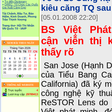
»
Tự điển Dictionary
»
OREC- Tố Chức Các Quốc
kiêu căng TQ sau
Gia Xuất Cảng Gạo
Tài Chánh, Đầu Tư, Bảo
[05.01.2008 22:20]
Hiểm, Kinh Doanh, Phong
Trào Thịnh Vượng
Trang thơ- Hội Thi Nhân
BS Việt Phát
VN Quốc Tế - IAVP
cận viễn thị 
XEM BÀI THEO NGÀY
Tháng Tám 2026
thấy rõ
T2
T3
T4
T5
T6
T7
CN
1
2
3
4
5
6
7
8
9
10
11
12
13
14
15
16
San Jose (Hạnh D
17
18
19
20
21
22
23
24
25
26
27
28
29
30
của Tiểu Bang Cal
31
California) đã ký 
THỐNG KÊ WEBSITE
Trực tuyến:
4
công nghệ kỹ thuậ
Lượt truy cập:
29789413
ReSTOR Lens do 
Việt phát minh, 