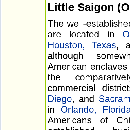
Little Saigon (
The well-establishe
are located in
O
Houston, Texas
, 
although somewh
American enclaves 
the comparative
commercial distri
Diego
, and
Sacrame
in
Orlando, Florid
Americans of Ch