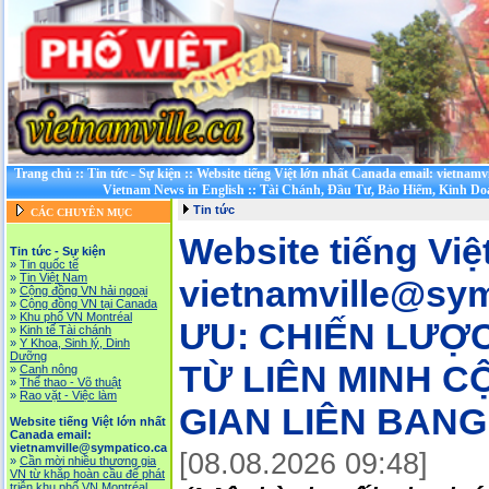
Trang chủ
::
Tin tức - Sự kiện
::
Website tiếng Việt lớn nhất Canada email: vietnamv
Vietnam News in English
::
Tài Chánh, Đầu Tư, Bảo Hiểm, Kinh D
Tin tức
CÁC CHUYÊN MỤC
Website tiếng Việ
Tin tức - Sự kiện
»
Tin quốc tế
»
Tin Việt Nam
vietnamville@sym
»
Cộng đồng VN hải ngoại
»
Cộng đồng VN tại Canada
»
Khu phố VN Montréal
ƯU: CHIẾN LƯỢC
»
Kinh tế Tài chánh
»
Y Khoa, Sinh lý, Dinh
Dưỡng
TỪ LIÊN MINH 
»
Canh nông
»
Thể thao - Võ thuật
»
Rao vặt - Việc làm
GIAN LIÊN BANG
Website tiếng Việt lớn nhất
Canada email:
vietnamville@sympatico.ca
[08.08.2026 09:48]
»
Cần mời nhiều thương gia
VN từ khắp hoàn cầu để phát
triễn khu phố VN Montréal