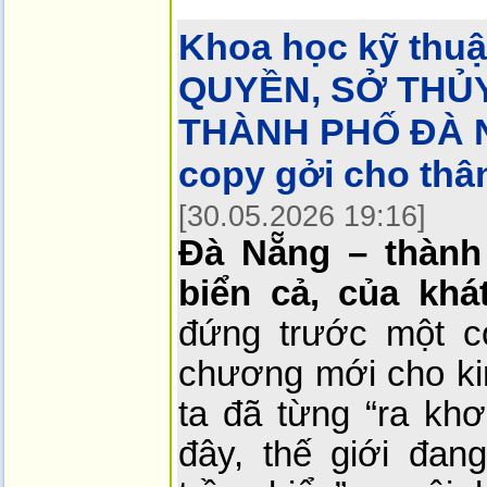
Khoa học kỹ thuậ
QUYỀN, SỞ THỦ
THÀNH PHỐ ĐÀ N
copy gởi cho thâ
[30.05.2026 19:16]
Đà Nẵng – thành
biển cả, của khá
đứng trước một cơ
chương mới cho ki
ta đã từng “ra khơ
đây, thế giới đan