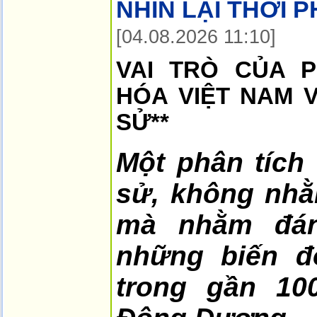
NHÌN LẠI THỜI 
[04.08.2026 11:10]
VAI TRÒ CỦA P
HÓA VIỆT NAM 
SỬ**
Một phân tích 
sử, không nhằ
mà nhằm đán
những biến đổ
trong gần 10