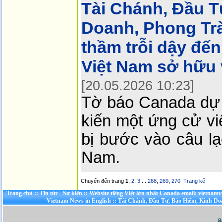
Tài Chánh, Đầu T
Doanh, Phong Tr
thầm trỗi dậy đến
Việt Nam sở hữu 
[20.05.2026 10:23]
Tờ báo Canada dự 
kiến một ứng cử vi
bị bước vào câu lạ
Nam.
Chuyển đến trang
1
,
2
,
3
...
268
,
269
,
270
Trang kế
Trang chủ
::
Tin tức - Sự kiện
::
Website tiếng Việt lớn nhất Canada email: vietnamv
Vietnam News in English
::
Tài Chánh, Đầu Tư, Bảo Hiểm, Kinh D
B