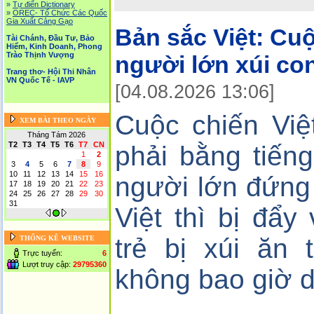
»
Tự điển Dictionary
»
OREC- Tố Chức Các Quốc
Gia Xuất Cảng Gạo
Bản sắc Việt:
Cuộ
Tài Chánh, Đầu Tư, Bảo
Hiểm, Kinh Doanh, Phong
Trào Thịnh Vượng
người lớn xúi con
Trang thơ- Hội Thi Nhân
VN Quốc Tế - IAVP
[04.08.2026 13:06]
Cuộc chiến Việ
XEM BÀI THEO NGÀY
Tháng Tám 2026
T2
T3
T4
T5
T6
T7
CN
1
2
3
4
5
6
7
8
9
10
11
12
13
14
15
16
người lớn đứng
17
18
19
20
21
22
23
24
25
26
27
28
29
30
31
Việt thì bị đẩ
trẻ bị xúi ăn 
THỐNG KÊ WEBSITE
Trực tuyến:
6
Lượt truy cập:
29795360
không bao giờ 