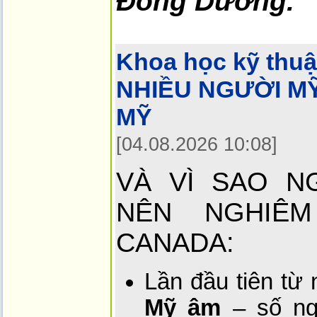
Đông Dương.
Khoa học kỹ thuậ
NHIỀU NGƯỜI M
MỸ
[04.08.2026 10:08]
VÀ VÌ SAO N
NÊN NGHIÊ
CANADA:
Lần đầu tiên từ
Mỹ âm
– số ng