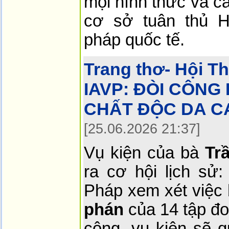
mọi hình thức và c
cơ sở tuân thủ 
pháp quốc tế.
Trang thơ- Hội T
IAVP:
ĐÒI CÔNG
CHẤT ĐỘC DA CA
[25.06.2026 21:37]
Vụ kiện của bà
Tr
ra cơ hội lịch sử:
Pháp xem xét việc
phán
của 14 tập đo
công, vụ kiện sẽ q