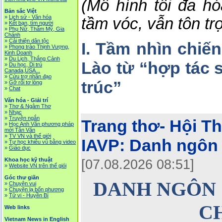
(Mô hình tối đa hó
Bản sắc Việt
»
Lịch sử - Văn hóa
tầm vóc, vẫn tôn tr
»
Kết bạn, tìm người
»
Phụ Nữ, Thẩm Mỹ, Gia
Chánh
»
Cải thiện dân tộc
I. Tầm nhìn chiế
»
Phong trào Thịnh Vượng,
Kinh Doanh
»
Du Lịch, Thắng Cảnh
Lào từ “hợp tác
»
Du học, Di trú
Canada,USA...
»
Cứu trợ nhân đạo
trúc”
»
Gỡ rối tơ lòng
»
Chat
Văn hóa - Giải trí
»
Thơ & Ngâm Thơ
»
Nhạc
»
Truyện ngắn
Trang thơ- Hội T
»
Học Anh Văn phương pháp
mới Tân Văn
»
TV VN và thế giới
IAVP:
Danh ngôn
»
Tự học khiêu vũ bằng video
»
Giáo dục
Khoa học kỹ thuật
[07.08.2026 08:51]
»
Website VN trên thế giói
Góc thư giãn
DANH NGÔN 
»
Chuyện vui
»
Chuyện lạ bốn phương
»
Tử vi - Huyền Bí
C
Web links
Vietnam News in English