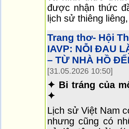
được nhận thức đầ
lịch sử thiêng liêng,
Trang thơ- Hội T
IAVP:
NỖI ĐAU L
– TỪ NHÀ HỒ ĐẾ
[31.05.2026 10:50]
✦ Bi tráng của mộ
✦
Lịch sử Việt Nam c
nhưng cũng có nh