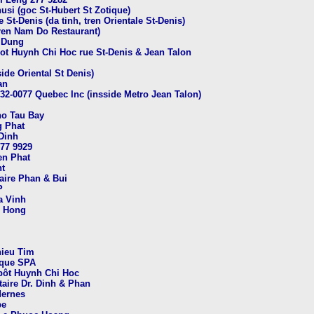
usi (goc St-Hubert St Zotique)
 St-Denis (da tinh, tren Orientale St-Denis)
 tren Nam Do Restaurant)
y Dung
pot Huynh Chi Hoc rue St-Denis & Jean Talon
side Oriental St Denis)
an
32-0077 Quebec Inc (insside Metro Jean Talon)
ho Tau Bay
g Phat
Dinh
277 9929
en Phat
t
aire Phan & Bui
P
a Vinh
r Hong
hieu Tim
ique SPA
mpôt Huynh Chi Hoc
taire Dr. Dinh & Phan
dernes
pe