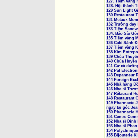
127. Tiệm vàng
128. Hội thánh 
129 Sun Light G
130 Restaurant T
131 Metaux Mondi
132 Trường dạy l
133 Tiệm Sandw
134. Báo Sài Gò
135 Tiệm vàng 
136 Café Sành Đ
137 Tiệm vàng 
138 Kim Entrepr
139 Chùa Thuyề
140 Chùa Huyền
141 Cư xá dưỡn
142 Pal Electron
143 Depanneur 
144 Foreign Exc
145 Nhà hàng Đ
146 Nha sĩ Trươ
147 Rétaurant 
148 Restaurant 
149 Pharmacie J
ngay tại góc Jea
150 Pharmacie 
151 Centre Com
152 Nha sĩ Đinh
153 Nha sĩ Phan
154 Polyclinique
155 Bijouterie 