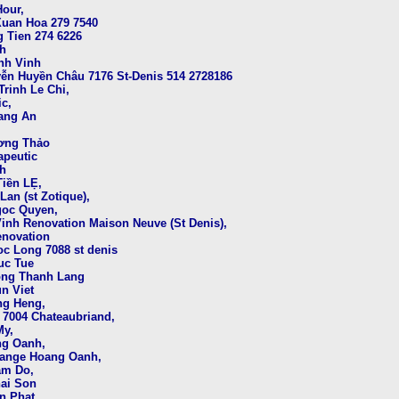
Hour,
Xuan Hoa 279 7540
g Tien 274 6226
nh
inh Vinh
yễn Huyền Châu 7176 St-Denis 514 2728186
Trinh Le Chi,
ic,
rang An
ơng Thảo
apeutic
nh
Tiền LẸ,
an (st Zotique),
goc Quyen,
inh Renovation Maison Neuve (St Denis),
enovation
oc Long 7088 st denis
uc Tue
uong Thanh Lang
n Viet
ng Heng,
n 7004 Chateaubriand,
My,
ng Oanh,
hange Hoang Oanh,
am Do,
hai Son
en Phat