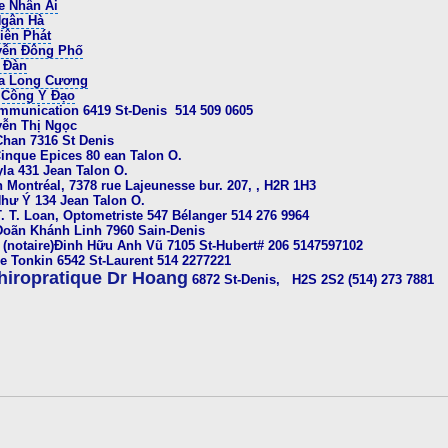
xe Nhân Ái
Ngân Hà
iên Phát
uyễn Đông Phố
 Đàn
a Long Cương
 Công Y Đạo
mmunication 6419 St-Denis 514 509 0605
yễn Thị Ngọc
Chan 7316 St Denis
Cinque Epices 80 ean Talon O.
la 431 Jean Talon O.
 Montréal, 7378 rue Lajeunesse bur. 207, , H2R 1H3
Như Ý 134 Jean Talon O.
. T. Loan, Optometriste 547 Bélanger 514 276 9964
Doãn Khánh Linh 7960 Sain-Denis
(notaire)Đinh Hữu Anh Vũ 7105 St-Hubert# 206 5147597102
e Tonkin 6542 St-Laurent 514 2277221
hiropratique Dr Hoang
6872 St-Denis,
H2S 2S2 (514) 273 7881