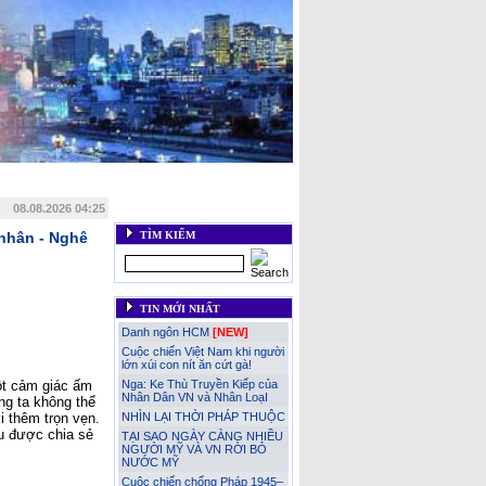
::
Khoa học kỹ thuật
::
Góc thư giãn
::
Web links
::
 Nhân VN Quốc Tế - IAVP
::
Liên hệ
08.08.2026 04:25
 nhân - Nghê
TÌM KIẾM
TIN MỚI NHẤT
Danh ngôn HCM
[NEW]
Cuộc chiến Việt Nam khi người
lớn xúi con nít ăn cứt gà!
ột cảm giác ấm
Nga: Ke Thù Truyền Kiếp của
Nhân Dân VN và Nhân LoạI
úng ta không thể
 thêm trọn vẹn.
NHÌN LẠI THỜI PHÁP THUỘC
êu được chia sẻ
TẠI SAO NGÀY CÀNG NHIỀU
NGƯỜI MỸ VÀ VN RỜI BỎ
NƯỚC MỸ
Thêm nhận thức về 6 chữ
Cuộc chiến chống Pháp 1945–
‘Độc lập-Tự do-Hạnh phúc’