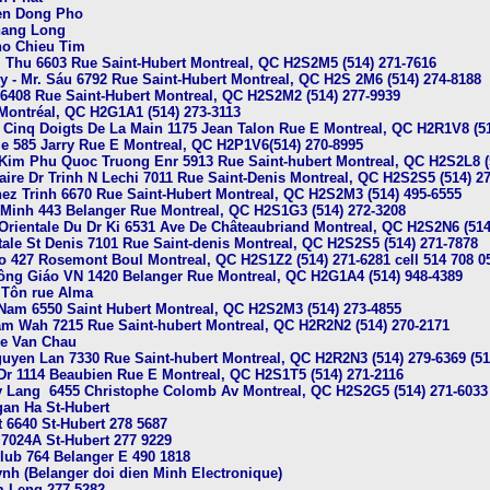
yen Dong Pho
hang Long
ho Chieu Tim
 . Thu 6603 Rue Saint-Hubert Montreal, QC H2S2M5 (514) 271-7616
y - Mr. Sáu 6792 Rue Saint-Hubert Montreal, QC H2S 2M6 (514) 274-8188
6408 Rue Saint-Hubert Montreal, QC H2S2M2 (514) 277-9939
 Montréal, QC H2G1A1 (514) 273-3113
Cinq Doigts De La Main 1175 Jean Talon Rue E Montreal, QC H2R1V8 (51
le 585 Jarry Rue E Montreal, QC H2P1V6(514) 270-8995
Kim Phu Quoc Truong Enr 5913 Rue Saint-hubert Montreal, QC H2S2L8 (
aire Dr Trinh N Lechi 7011 Rue Saint-Denis Montreal, QC H2S2S5 (514) 2
hez Trinh 6670 Rue Saint-Hubert Montreal, QC H2S2M3 (514) 495-6555
 Minh 443 Belanger Rue Montreal, QC H2S1G3 (514) 272-3208
Orientale Du Dr Ki 6531 Ave De Châteaubriand Montreal, QC H2S2N6 (514
ale St Denis 7101 Rue Saint-denis Montreal, QC H2S2S5 (514) 271-7878
o 427 Rosemont Boul Montreal, QC H2S1Z2 (514) 271-6281 cell 514 708 0
ng Giáo VN 1420 Belanger Rue Montreal, QC H2G1A4 (514) 948-4389
 Tôn rue Alma
Nam 6550 Saint Hubert Montreal, QC H2S2M3 (514) 273-4855
am Wah 7215 Rue Saint-hubert Montreal, QC H2R2N2 (514) 270-2171
Le Van Chau
yen Lan 7330 Rue Saint-hubert Montreal, QC H2R2N3 (514) 279-6369 (514
Dr 1114 Beaubien Rue E Montreal, QC H2S1T5 (514) 271-2116
 Lang 6455 Christophe Colomb Av Montreal, QC H2S2G5 (514) 271-6033
an Ha St-Hubert
t 6640 St-Hubert 278 5687
 7024A St-Hubert 277 9229
Club 764 Belanger E 490 1818
ynh (Belanger doi dien Minh Electronique)
m Leng 277 5282