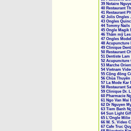
39 Notaire Ngu
40 Restaurant T
41 Restaurant P
42 Jolis O­ngles
43 O­ngles Quinc
44 Tommy Nails 
45 O­ngle Magik
46 Thẩm mỹ Les 
47 O­ngles Mode
48 Acupuncture 
49 Clinique Dent
50 Restaurant C
51 Dentiste Lam
52 Acupuncture 
53 Marche Orient
54 Vietnam Vide
55 Cộng đồng Cô
56 Chùa Thuyền
57 La Mode Kar 
58 Restaurant S
59 Clinique Dr. 
60 Pharmacie Ngu
61 Ngo Van Mai 
62 Dr Nguyen My
63 Tiem Banh Ng
64 Sun Light Gif
65 L'Ongle Milie
66 W. S. Video 
67 Cafe Truc Qu
68 Bijouterie Ki