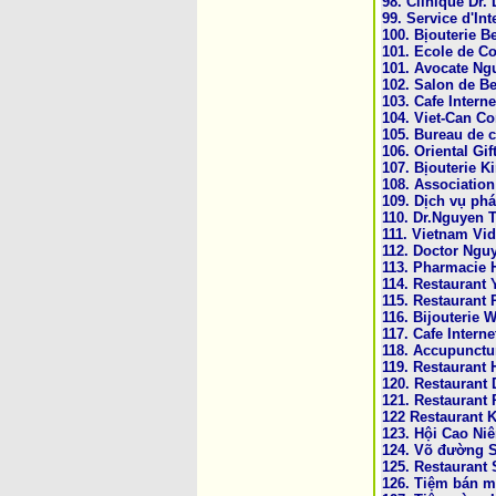
98. Clinique Dr
99. Service d'Int
100. Bịouterie B
101. Ecole de C
101. Avocate Ng
102. Salon de Be
103. Cafe Interne
104. Viet-Can C
105. Bureau de 
106. Oriental Gi
107. Bịouterie K
108. Associatio
109. Dịch vụ ph
110. Dr.Nguyen 
111. Vietnam Vi
112. Doctor Ngu
113. Pharmacie
114. Restaurant 
115. Restaurant
116. Bijouterie W
117. Cafe Interne
118. Accupunctu
119. Restaurant
120. Restaurant
121. Restaurant
122 Restaurant 
123. Hội Cao Ni
124. Võ đường 
125. Restaurant 
126. Tiệm bán m