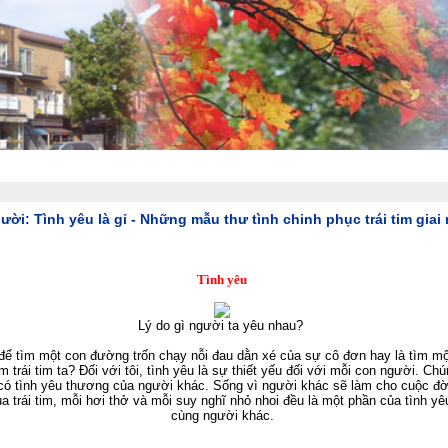
t lớn nhất Canada email: vietnamville@sympatico.ca
::
Bản sắc Việt
::
Văn hóa - Giải trí
ánh, Đầu Tư, Bảo Hiểm, Kinh Doanh, Phong Trào Thịnh Vượng
::
Trang thơ- Hội Thi
gười:
Tình yêu là gỉ - Những mẫu thư tình chinh phục trái tim giai
Tình yêu
Lý do gì người ta yêu nhau?
 để tìm một con đường trốn chạy nỗi đau dằn xé của sự cô đơn hay là tìm m
 trái tim ta? Ðối với tôi, tình yêu là sự thiết yếu đối với mỗi con người. Ch
ó tình yêu thương của người khác. Sống vì người khác sẽ làm cho cuộc đời
a trái tim, mỗi hơi thở và mỗi suy nghĩ nhỏ nhoi đều là một phần của tình y
cùng người khác.