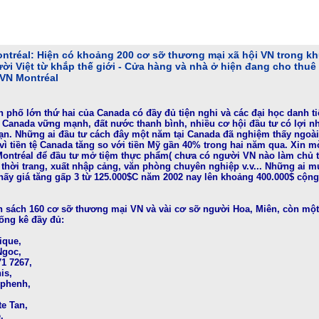
ntréal:
Hiện có khoảng 200 cơ sỡ thương mại xã hội VN trong kh
ời Việt từ khắp thế giới - Cửa hàng và nhà ở hiện đang cho thuê
 VN Montréal
h phố lớn thứ hai của Canada có đầy đủ tiện nghi và các đại học danh ti
tệ Canada vững mạnh, đất nước thanh bình, nhiều cơ hội đầu tư có lợi 
ạn. Những ai đầu tư cách đây một năm tại Canada đã nghiệm thấy ngoài
vì tiền tệ Canada tăng so với tiền Mỹ gần 40% trong hai năm qua. Xin m
Montréal để đầu tư mở tiệm thực phẩm( chưa có người VN nào làm chủ tạ
thời trang, xuất nhập cảng, văn phòng chuyên nghiệp v.v... Những ai m
hấy giá tăng gấp 3 từ 125.000$C năm 2002 nay lên khoảng 400.000$ cộng
h sách 160 cơ sỡ thương mại VN và vài cơ sỡ người Hoa, Miên, còn một
ống kê đầy đủ:
ique,
Ngoc,
71 7267,
is,
mphenh,
te Tan,
.