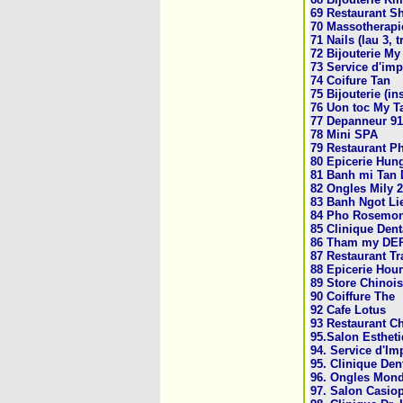
69 Restaurant Sh
70 Massotherapie
71 Nails (lau 3,
72 Bijouterie M
73 Service d'im
74 Coifure Tan
75 Bijouterie (in
76 Uon toc My T
77 Depanneur 91
78 Mini SPA
79 Restaurant P
80 Epicerie Hun
81 Banh mi Tan 
82 O­ngles Mily 
83 Banh Ngot Li
84 Pho Rosemon
85 Clinique Dent
86 Tham my DE
87 Restaurant Tr
88 Epicerie Hou
89 Store Chinois
90 Coiffure The
92 Cafe Lotus
93 Restaurant C
95.Salon Esthet
94. Service d'I
95. Clinique Den
96. O­ngles Mon
97. Salon Casio