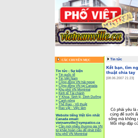
Trang chủ
::
Tin tức - Sự kiện
::
Website tiếng Việ
Vietnam News in English
::
Tài Ch
Tin tức
CÁC CHUYÊN MỤC
Kết bạn, tìm n
Tin tức - Sự kiện
thuật chia tay
»
Tin quốc tế
[08.06.2007 21:23]
»
Tin Việt Nam
»
Cộng đồng VN hải ngoại
»
Cộng đồng VN tại Canada
»
Khu phố VN Montréal
»
Kinh tế Tài chánh
»
Y Khoa, Sinh lý, Dinh Dưỡng
»
Canh nông
»
Thể thao - Võ thuật
»
Rao vặt - Việc làm
Có phải yêu là
cúng để sưởi ấm
Website tiếng Việt lớn nhất
sống mà không c
Canada email:
vietnamville@sympatico.ca
Mỗi nhịp đập củ
»
Cần mời nhiều thương gia VN
từ khắp hoàn cầu để phát triễn
khu phố VN Montréal