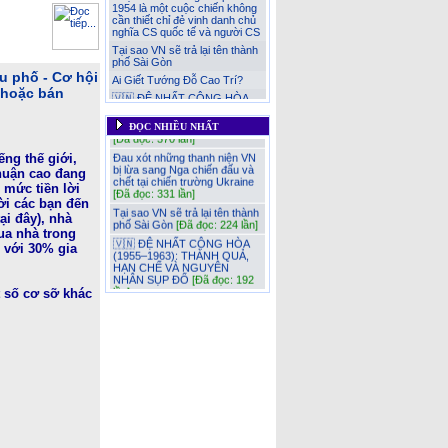
1954 là một cuộc chiến không
trong Quốc hiệu CHXHCN Việt
cần thiết chỉ đẻ vinh danh chủ
Nam
[Đã đọc: 519 lần]
nghĩa CS quốc tế và người CS
ĐÒI CÔNG LÝ CHO NẠN
Tại sao VN sẽ trả lại tên thành
NHÂN CHẤT ĐỘC DA
phố Sài Gòn
CAM/DIOXIN VIỆT NAM
[Đã
u phố - Cơ hội
đọc: 502 lần]
Ai Giết Tướng Đỗ Cao Trí?
 hoặc bán
Việt Nam lên án chủ nghĩa
🇻🇳 ĐỆ NHẤT CỘNG HÒA
khủng bố dưới mọi hình thức
(1955–1963): THÀNH QUẢ,
[Đã đọc: 370 lần]
HẠN CHẾ VÀ NGUYÊN NHÂN
ĐỌC NHIỀU NHẤT
SỤP ĐỔ
Đau xót những thanh niện VN
bị lừa sang Nga chiến đấu và
Nhân đạo là một phần của sức
ếng thế giới,
chết tại chiến trường Ukraine
mạnh quốc gia!
nhuận cao đang
[Đã đọc: 331 lần]
Đau xót những thanh niện VN
 mức tiền lời
Tại sao VN sẽ trả lại tên thành
bị lừa sang Nga chiến đấu và
ời các bạn đến
phố Sài Gòn
[Đã đọc: 224 lần]
chết tại chiến trường Ukraine
i đây), nhà
Việt Nam lên án chủ nghĩa
🇻🇳 ĐỆ NHẤT CỘNG HÒA
ua nhà trong
khủng bố dưới mọi hình thức
(1955–1963): THÀNH QUẢ,
 với 30% gia
HẠN CHẾ VÀ NGUYÊN
ĐÒI CÔNG LÝ CHO NẠN
NHÂN SỤP ĐỔ
[Đã đọc: 192
NHÂN CHẤT ĐỘC DA
lần]
CAM/DIOXIN VIỆT NAM
Ai Giết Tướng Đỗ Cao Trí?
 số cơ sỡ khác
Thêm nhận thức về 6 chữ ‘Độc
[Đã đọc: 181 lần]
lập-Tự do-Hạnh phúc’ trong
Quốc hiệu CHXHCN Việt Nam
Nhân đạo là một phần của sức
mạnh quốc gia!
[Đã đọc: 173
NỖI ĐAU LẶP LẠI CỦA “ĐẠI
lần]
NGU” – TỪ NHÀ HỒ ĐẾN
THỜI HIỆN ĐẠI
Cuộc chiến Việt Nam khi
người lớn xúi con nít ăn cứt
gà!
[Đã đọc: 133 lần]
Cuộc chiến chống Pháp 1945–
1954 là một cuộc chiến không
cần thiết chỉ đẻ vinh danh chủ
nghĩa CS quốc tế và người CS