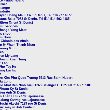
. Le Phuoc Hoang
ernet
elanger
onduite
uyen Hoang Mai 6337 St Denis, Tel 514 277 4077
aute Bella 7088 St-Denis, Tel 514 514 502 4185
t(tren Orient St Denis)
om. Services
change Yong Meer
fts shop
im Hour
n Chinois des Ainés
áp lý Pham Thanh Nhan
Tuong Minh
deo
yen My Lang
 Hoang Xuan Tung
Y Lan
 Pho Tay Ho
ing Lai Inc.
t
re Kim Phu Quoc Truong 5913 Rue Saint-Hubert
 Ha Long
 De Nhat Ben Ninh Kieu 1263 Belanger E. H2S1J1 514 2715181
 Phuoc Ky St Denis
Kieu Anh St Denis
ên Thân Hữu 7378 Lajeunesse
Salong Cương rue Lajeunesse
Sushi Akeshi 7199 rue St-Denis
ực máy in Joli Couleur