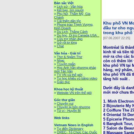
Bản sắc Việt
»
Lịch sử - Văn hóa
»
Kết bạn, tìm người
»
Phụ Nữ, Thẩm Mỹ, Gia
Chánh
»
Cải thiện dân tộc
Khu phố VN Mo
»
Phong trào Thịnh Vượng,
đầu tư cho ngư
Kinh Doanh
»
Du Lịch, Thắng Cảnh
trong khu phố
»
Du học, Di trú Canada,USA...
[07.06.2007 22:25]
»
Cứu trợ nhân đạo
»
Gỡ rối tơ lòng
»
Chat
Montréal là thàn
kinh tế và tiền 
Văn hóa - Giải trí
mở ra cho các b
»
Thơ & Ngâm Thơ
còn có thêm lời 
»
Nhạc
»
Truyện ngắn
khu phố VN tại 
»
Học Anh Văn phương pháp
hàng, mỹ phẩm, 
mới Tân Văn
khu phố VN đã t
»
TV VN và thế giới
tăng hối suất .
»
Tự học khiêu vũ bằng video
»
Giáo dục
Dưới đây là dan
Khoa học kỹ thuật
mới mở chưa th
»
Website VN trên thế giói
Góc thư giãn
1. Minh Electron
»
Chuyện vui
2 Bijouterie My 
»
Chuyện lạ bốn phương
2 Coiffure The 2
»
Tử vi - Huyền Bí
4 Oriental St Den
Web links
5 Epicerie Pho
6 Bangkok Tour,
Vietnam News in English
7 Salon de Beau
»
Tự điển Dictionary
8 Massage Sante
»
OREC- Tố Chức Các Quốc