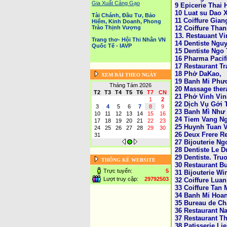
Gia Xuất Cảng Gạo
9 Epicerie Thai 
10 Luat su Dao 
Tài Chánh, Đầu Tư, Bảo
11 Coiffure Gian
Hiểm, Kinh Doanh, Phong
12 Coiffure Tha
Trào Thịnh Vượng
13. Restauant V
Trang thơ- Hội Thi Nhân VN
14 Dentiste Ngu
Quốc Tế - IAVP
15 Dentiste Ngo 
16 Pharma Pacif
17 Restaurant T
18 Phở DaKao,
XEM BÀI THEO NGÀY
19 Banh Mi Phư
Tháng Tám 2026
20 Massage ther
T2
T3
T4
T5
T6
T7
CN
21 Phở Vinh Vi
1
2
22 Dịch Vụ Gởi 
3
4
5
6
7
8
9
23 Banh Mì Như L
10
11
12
13
14
15
16
24 Tiem Vang N
17
18
19
20
21
22
23
25 Huynh Tuan V
24
25
26
27
28
29
30
26 Deux Frere R
31
27 Bijouterie Ng
28 Dentiste Le D
29 Dentiste. Tr
THỐNG KÊ WEBSITE
30 Restaurant Bu
Trực tuyến:
5
31 Bijouterie Wi
Lượt truy cập:
29792503
32 Coiffure Lua
33 Coiffure Tan 
34 Banh Mi Hoa
35 Bureau de C
36 Restaurant N
37 Restaurant T
38 Patisserie Li