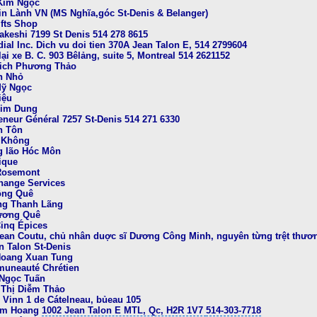
 Kim Ngọc
Tin Lành VN (MS Nghĩa,góc St-Denis & Belanger)
ifts Shop
akeshi 7199 St Denis 514 278 8615
al Inc. Dich vu doi tien 370A Jean Talon E, 514 2799604
ại xe B. C. 903 Bêlảng, suite 5, Montreal 514 2621152
ich Phương Thảo
n Nhỏ
Mỹ Ngọc
iệu
Kim Dung
eneur Général 7257 St-Denis 514 271 6330
n Tôn
 Không
g lão Hóc Môn
ique
Rosemont
hange Services
ồng Quê
ng Thanh Lãng
Hương Quê
Cinq Épices
ean Coutu, chủ nhân duợc sĩ Dương Công Minh, nguyên từng trệt thươ
n Talon St-Denis
Hoang Xuan Tung
muneauté Chrétien
 Ngọc Tuấn
 Thị Diễm Thảo
 Vinn 1 de Cátelneau, bủeau 105
Kim Hoang
1002 Jean Talon E MTL, Qc, H2R 1V7
514-303-7718