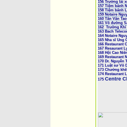
156 Trường lái 
157 Tiệm bánh 
158 Tiệm bánh L
159 Notaire Ng
160 Tân Văn Tao
161 Võ đường S
162 Trường Khí
163 Bach Teleco
164 Notaire Ngu
165 Nha sĩ Ung 
166 Restaurant 
167 Resaurant Ly
168
Hội Cao Niên
169 Restaurant 
170 Dr. Nguyễn T
171 Luật sư Võ 
173 Chưởng khế 
174 Restaurant L
Centre C
175