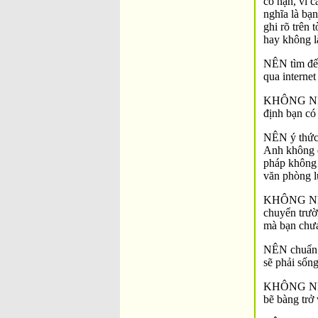
có hạn, vì c
nghĩa là bạ
ghi rõ trên 
hay không l
NÊN tìm đến
qua interne
KHÔNG NÊN t
định bạn có
NÊN ý thức 
Anh không đạ
pháp không 
văn phòng l
KHÔNG NÊN l
chuyển trườ
mà bạn chưa
NÊN chuẩn bị
sẽ phải sốn
KHÔNG NÊN b
bẽ bàng trở