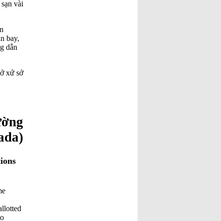
 sạn vài
ăn
ân bay,
ng dẫn
ở xứ sở
ường
ada)
ions
me
llotted
to