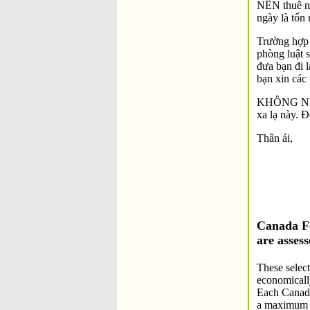
NÊN thuê nh
ngày là tốn 
Trường hợp 
phòng luật s
đưa bạn đi 
bạn xin các
KHÔNG NÊN m
xa lạ này. 
Thân ái,
Canada Fe
are assess
These select
economicall
Each Canada 
a maximum nu