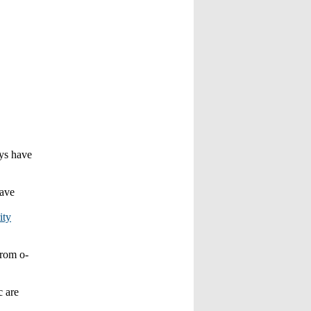
ys have
have
ity
rom o­
c are