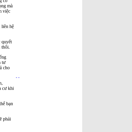
g có
rọng mà
m việc
 liên hệ
 quyết
 thôi.
iếng
 tư
rả cho
n,
h cư khi
thể bạn
ẽ phải