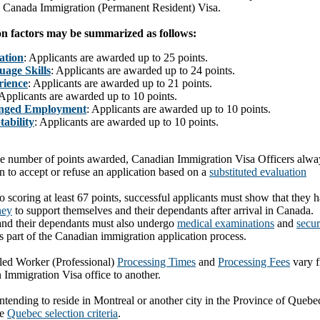
 a Canada Immigration (Permanent Resident) Visa.
on factors may be summarized as follows:
ation
: Applicants are awarded up to 25 points.
age Skills
: Applicants are awarded up to 24 points.
rience
: Applicants are awarded up to 21 points.
 Applicants are awarded up to 10 points.
nged Employment
: Applicants are awarded up to 10 points.
ability
: Applicants are awarded up to 10 points.
e number of points awarded, Canadian Immigration Visa Officers alwa
on to accept or refuse an application based o­n a
substituted evaluation
to scoring at least 67 points, successful applicants must show that they 
ney
to support themselves and their dependants after arrival in Canada.
and their dependants must also undergo
medical examinations
and
secur
s part of the Canadian immigration application process.
lled Worker (Professional)
Processing Times
and
Processing Fees
vary f
 Immigration Visa office to another.
ntending to reside in Montreal or another city in the Province of Quebe
he
Quebec selection criteria
.