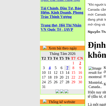
"Khi người t
Tài Chánh, Đầu Tư, Bảo
Canada cần 
Hiểm, Kinh Doanh, Phong
mới Canada
Trào Thịnh Vượng
đang phát t
mở rộng và c
Trang thơ- Hội Thi Nhân
VN Quốc Tế - IAVP
Nguyễn Th
Định
Xem bài theo ngày
khôn
Tháng Tám 2026
T2
T3
T4
T5
T6
T7
CN
1
2
K
3
4
5
6
7
8
9
ở
10
11
12
13
14
15
16
m
17
18
19
20
21
22
23
24
25
26
27
28
29
30
Montréal,
K
31
Canada.
.
Hiện nay nh
tế (đầu tư, 
Thống kê website
Là một ngườ