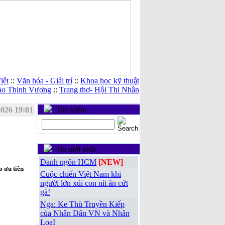
iệt
::
Văn hóa - Giải trí
::
Khoa học kỹ thuật
ào Thịnh Vượng
::
Trang thơ- Hội Thi Nhân
2026 19:01
Tìm kiếm
Tin mới nhất
Danh ngôn HCM
[NEW]
 ưu tiên
Cuộc chiến Việt Nam khi
người lớn xúi con nít ăn cứt
gà!
Nga: Ke Thù Truyền Kiếp
của Nhân Dân VN và Nhân
LoạI