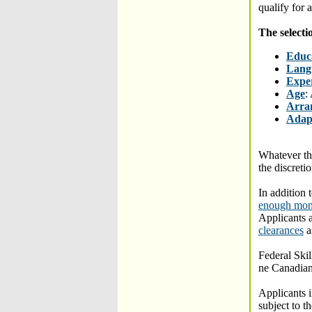
qualify for
The selecti
Educ
Langu
Expe
Age
:
Arra
Adapt
Whatever th
the discreti
In addition 
enough mo
Applicants 
clearances
a
Federal Ski
ne Canadian
Applicants i
subject to t