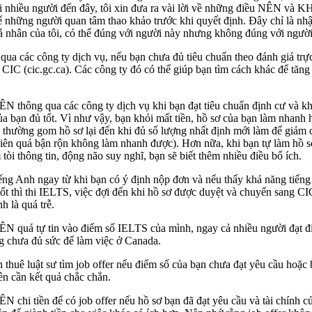
ới nhiều người đến đây, tôi xin đưa ra vài lời về những điều NÊN và
những người quan tâm thao khảo trước khi quyết định. Đây chỉ là nh
á nhân của tôi, có thể đúng với người này nhưng không đúng với người
ua các công ty dịch vụ, nếu bạn chưa đủ tiêu chuẩn theo đánh giá trự
 CIC (cic.gc.ca). Các công ty đó có thể giúp bạn tìm cách khác để tăng
hông qua các công ty dịch vụ khi bạn đạt tiêu chuẩn định cư và k
ủa bạn đủ tốt. Vì như vậy, bạn khỏi mất tiền, hồ sơ của bạn làm nhanh 
y thường gom hồ sơ lại đến khi đủ số lượng nhất định mới làm để giảm c
iên quá bận rộn không làm nhanh được). Hơn nữa, khi bạn tự làm hồ sơ
 tòi thông tin, động não suy nghĩ, bạn sẽ biết thêm nhiều điều bổ ích.
ng Anh ngay từ khi bạn có ý định nộp đơn và nếu thấy khả năng tiến
tốt thì thi IELTS, việc đợi đến khi hồ sơ được duyệt và chuyển sang C
h là quá trễ.
quá tự tin vào điểm số IELTS của mình, ngay cả nhiều người đạt đ
ng chưa đủ sức để làm việc ở Canada.
 thuê luật sư tìm job offer nếu điểm số của bạn chưa đạt yêu cầu hoặc
ên cần kết quả chắc chắn.
hi tiền để có job offer nếu hồ sơ bạn đã đạt yêu cầu và tài chính c