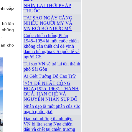
NHÌN LẠI THỜI PHÁP
ình cấp
THUỘC
TẠI SAO NGÀY CÀNG
NHIỀU NGƯỜI MỸ VÀ
 bố lần
VN RỜI BỎ NƯỚC MỸ
hì những
Cuộc chiến chống Pháp
.
1945–1954 là một cuộc chiến
hạn cho
không cần thiết chỉ đẻ vinh
danh chủ nghĩa CS quốc tế và
người CS
Tại sao VN sẽ trả lại tên thành
phố Sài Gòn
Ai Giết Tướng Đỗ Cao Trí?
🇻🇳 ĐỆ NHẤT CỘNG
HÒA (1955–1963): THÀNH
QUẢ, HẠN CHẾ VÀ
NGUYÊN NHÂN SỤP ĐỔ
Nhân đạo là một phần của sức
mạnh quốc gia!
Đau xót những thanh niện
VN bị lừa sang Nga chiến
đấu và chết tại chiến trường