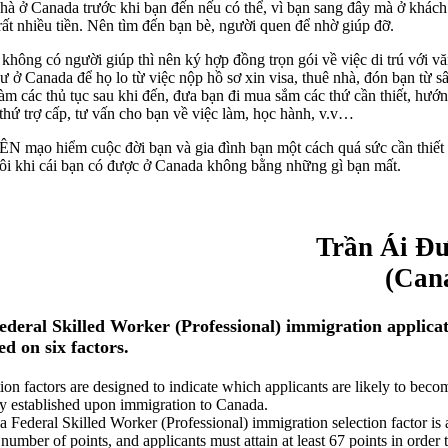
à ở Canada trước khi bạn đến nếu có thể, vì bạn sang đây mà ở khách
rất nhiều tiền. Nên tìm đến bạn bè, người quen để nhờ giúp đỡ.
không có người giúp thì nên ký hợp đồng trọn gói về việc di trú với v
ư ở Canada để họ lo từ việc nộp hồ sơ xin visa, thuê nhà, đón bạn từ s
làm các thủ tục sau khi đến, đưa bạn đi mua sắm các thứ cần thiết, hướ
 thứ trợ cấp, tư vấn cho bạn về việc làm, học hành, v.v…
ạo hiểm cuộc đời bạn và gia đình bạn một cách quá sức cần thiết 
Đôi khi cái bạn có được ở Canada không bằng những gì bạn mất.
Trần Ái Đ
(Can
deral Skilled Worker (Professional) immigration applicat
ed o­n six factors.
ion factors are designed to indicate which applicants are likely to beco
y established upon immigration to Canada.
Federal Skilled Worker (Professional) immigration selection factor is a
mber of points, and applicants must attain at least 67 points in order 