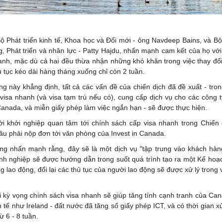
ộ Phát triển kinh tế, Khoa học và Đổi mới - ông Navdeep Bains, và B
, Phát triển và nhân lực - Patty Hajdu, nhấn mạnh cam kết của họ vớ
anh, mặc dù cả hai đều thừa nhận những khó khăn trong việc thay đổi
ủ tục kéo dài hàng tháng xuống chỉ còn 2 tuần.
ng này khẳng định, tất cả các vấn đề của chiến dịch đã đề xuất - tro
visa nhanh (và visa tạm trú nếu có), cung cấp dịch vụ cho các công 
Canada, và miễn giấy phép làm việc ngắn hạn - sẽ được thực hiện.
 khởi nghiệp quan tâm tới chính sách cấp visa nhanh trong Chiến 
ầu phải nộp đơn tới văn phòng của Invest in Canada.
ng nhấn mạnh rằng, đây sẽ là một dịch vụ "tập trung vào khách hàng
h nghiệp sẽ được hướng dẫn trong suốt quá trình tạo ra một Kế hoạ
ng lao động, đổi lại các thủ tục của người lao động sẽ được xử lý trong
 kỳ vọng chính sách visa nhanh sẽ giúp tăng tính cạnh tranh của Can
 tế như Ireland - đất nước đã tăng số giấy phép ICT, và có thời gian xử
ừ 6 - 8 tuần.