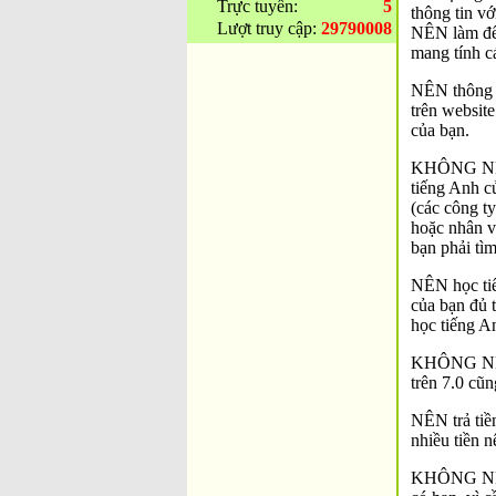
Trực tuyến:
5
thông tin v
Lượt truy cập:
29790008
NÊN làm để 
mang tính c
NÊN thông q
trên website
của bạn.
KHÔNG NÊN t
tiếng Anh c
(các công t
hoặc nhân v
bạn phải tìm
NÊN học tiế
của bạn đủ 
học tiếng An
KHÔNG NÊN 
trên 7.0 cũ
NÊN trả tiền
nhiều tiền n
KHÔNG NÊN c