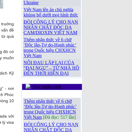
Ukraine
Việt Nam lên án chủ nghĩa
khủng bố dưới mọi hình thức
ĐÒI CÔNG LÝ CHO NẠN
ộ trưởng
NHÂN CHẤT ĐỘC DA
i vấn đề
CAM/DIOXIN VIỆT NAM
 từ quá
Thêm nhận thức về 6 chữ
‘Độc lập-Tự do-Hạnh phúc’
trong Quốc hiệu CHXHCN
ng đó có
Việt Nam
ty muốn
NỖI ĐAU LẶP LẠI CỦA
“ĐẠI NGU” – TỪ NHÀ HỒ
dịch Kỹ
ĐẾN THỜI HIỆN ĐẠI
Đọc nhiều nhất
" - nơi
ch Phúc
Thêm nhận thức về 6 chữ
‘Độc lập-Tự do-Hạnh phúc’
 vòng 10
trong Quốc hiệu CHXHCN
Việt Nam
[Đã đọc: 517 lần]
ada với
ĐÒI CÔNG LÝ CHO NẠN
 lý visa
NHÂN CHẤT ĐỘC DA
CAM/DIOXIN VIỆT NAM