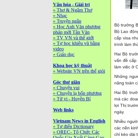
Văn hóa - Giải trí
»
Thơ & Ngâm Thơ
»
Nhạc
»
Truyện ngắn
Bộ trưởng B
»
Học Anh Văn phương
Bộ Lao động
pháp mới Tân Văn
»
TV VN và thế giới
cấp visa nh
»
Tự học khiêu vũ bằng
trình làm th
video
Hai Bộ trưở
»
Giáo dục
vấn đề cấp 
Khoa học kỹ thuật
làm việc ở 
»
Website VN trên thế giói
Những người
Góc thư giãn
năng toàn c
»
Chuyện vui
Hai Bộ trưở
»
Chuyện lạ bốn phương
»
Tử vi - Huyền Bí
mà các doan
lợi Thị trườ
Web links
ngày.
Vietnam News in English
Nhiều người
»
Tự điển Dictionary
các nền kinh
»
OREC- Tố Chức Các
chỉ kéo dài t
Quốc Gia Xuất Cảng Gạo