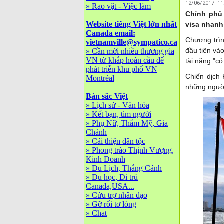
12/06/2017 1
»
Rao vặt - Việc làm
Chính phủ
Website tiếng Việt lớn nhất
visa nhanh
Canada email:
Chương trìn
vietnamville@sympatico.ca
đầu tiên và
»
Cần mời nhiều thương gia
VN từ khắp hoàn cầu để
tài năng "có
phát triễn khu phố VN
Chiến dịch 
Montréal
những người
Bản sắc Việt
»
Lịch sử - Văn hóa
»
Kết bạn, tìm người
»
Phụ Nữ, Thẩm Mỹ, Gia
Chánh
»
Cải thiện dân tộc
»
Phong trào Thịnh Vượng,
Kinh Doanh
»
Du Lịch, Thắng Cảnh
»
Du học, Di trú
Canada,USA...
»
Cứu trợ nhân đạo
»
Gỡ rối tơ lòng
»
Chat