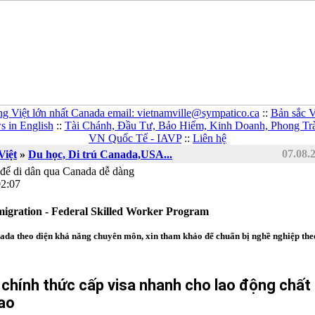
ng Việt lớn nhất Canada email: vietnamville@sympatico.ca
::
Bản sắc V
 in English
::
Tài Chánh, Đầu Tư, Bảo Hiểm, Kinh Doanh, Phong Tr
VN Quốc Tế - IAVP
::
Liên hệ
07.08.
Việt
»
Du học, Di trú Canada,USA...
để di dân qua Canada dễ dàng
02:07
gration - Federal Skilled Worker Program
da theo diện khả năng chuyên môn, xin tham khảo để chuẩn bị nghề nghiệp theo
chính thức cấp visa nhanh cho lao động chất
ao