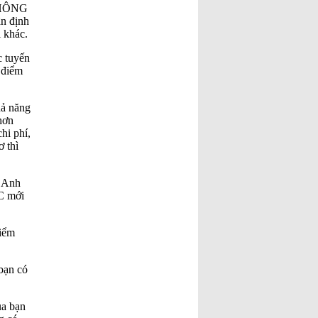
người lớn xúi con nít ăn cứt
 KHÔNG
gà!
[Đã đọc: 124 lần]
ận định
 khác.
Cuộc chiến chống Pháp
1945–1954 là một cuộc chiến
c tuyến
không cần thiết chỉ đẻ vinh
 điểm
danh chủ nghĩa CS quốc tế và
người CS
[Đã đọc: 112 lần]
hả năng
hơn
hi phí,
 thì
g Anh
IC mới
iểm
 bạn có
ủa bạn