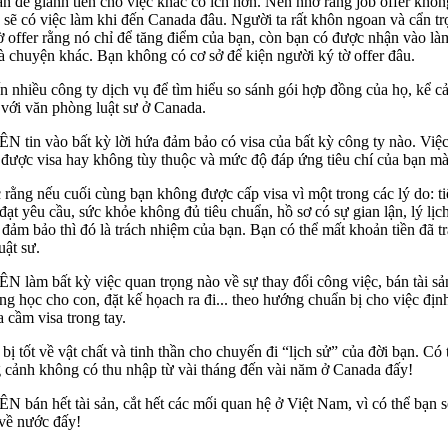
ần để giành tiền cho việc khác có ích hơn. Nên nhớ rằng job offer khôn
n sẽ có việc làm khi đến Canada đâu. Người ta rất khôn ngoan và cẩn t
tờ offer rằng nó chỉ để tăng điểm của bạn, còn bạn có được nhận vào là
à chuyện khác. Bạn không có cơ sở để kiện người ký tờ offer đâu.
 nhiều công ty dịch vụ để tìm hiểu so sánh gói hợp đồng của họ, kể cả
t với văn phòng luật sư ở Canada.
in vào bất kỳ lời hứa đảm bảo có visa của bất kỳ công ty nào. Việc
 được visa hay không tùy thuộc và mức độ đáp ứng tiêu chí của bạn mà
rằng nếu cuối cùng bạn không được cấp visa vì một trong các lý do: t
t yêu cầu, sức khỏe không đủ tiêu chuẩn, hồ sơ có sự gian lận, lý lịch
đảm bảo thì đó là trách nhiệm của bạn. Bạn có thể mất khoản tiền đã t
uật sư.
àm bất kỳ việc quan trọng nào về sự thay đổi công việc, bán tài sả
ng học cho con, đặt kế họach ra đi... theo hướng chuẩn bị cho việc địn
 cầm visa trong tay.
 tốt về vật chất và tinh thần cho chuyến đi “lịch sử” của đời bạn. Có 
g cảnh không có thu nhập từ vài tháng đến vài năm ở Canada đấy!
án hết tài sản, cắt hết các mối quan hệ ở Việt Nam, vì có thể bạn s
 về nước đấy!