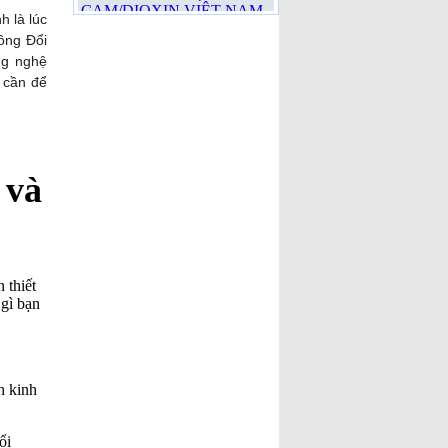
[Đã đọc: 500 lần]
h là lúc
Việt Nam lên án chủ nghĩa
ồng Đổi
khủng bố dưới mọi hình thức
ng nghệ
[Đã đọc: 363 lần]
 cần để
Đau xót những thanh niện
VN bị lừa sang Nga chiến
đấu và chết tại chiến trường
Ukraine
[Đã đọc: 326 lần]
Tại sao VN sẽ trả lại tên
 và
thành phố Sài Gòn
[Đã đọc:
215 lần]
🇻🇳 ĐỆ NHẤT CỘNG
HÒA (1955–1963): THÀNH
QUẢ, HẠN CHẾ VÀ
 thiết
NGUYÊN NHÂN SỤP ĐỔ
 gì bạn
[Đã đọc: 190 lần]
Ai Giết Tướng Đỗ Cao Trí?
[Đã đọc: 175 lần]
Nhân đạo là một phần của
h kinh
sức mạnh quốc gia!
[Đã đọc:
169 lần]
Cuộc chiến Việt Nam khi
ổi