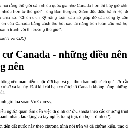
a nói rằng thế giới cần nhiều quốc gia như Canada hơn thì bây giờ chín
nhiều hơn từ thế giới" - ông Ben Bergen, Giám đốc điều hành Hội đ
 chia sẻ. "Chiến dịch Kỹ năng toàn cầu sẽ giúp đỡ các công ty cô
riển của Canada bằng cách thu hút các tài năng trên toàn cầu mà họ
ạnh tranh với thị trường thế giới".
ảo
(Theo CBC)
 cư Canada - những điều nên
g nên
hông nên mạo hiểm cuộc đời bạn và gia đình bạn một cách quá sức cần
 xứ sở xa lạ này. Đôi khi cái bạn có được ở Canada không bằng những
ất.
ính gửi tòa soạn VnExpress,
iều người quan tâm đến việc đi định cư ở Canada theo các chương trìn
doanh nhân, lao động có tay nghề, trang trại, du học - định cư).
i đến đất nước này theo chương trình nói trên và đã chứng kiến, trao đ