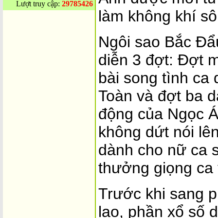
Lượt truy cập:
29785426
làm không khí sô
Ngôi sao Bắc Đẩu
diễn 3 đợt: Đợt m
bài song tình c
Toàn và đợt ba d
động của Ngọc Á
không dứt nói lê
dành cho nữ ca 
thưởng giọng ca 
Trước khi sang p
lao, phần xổ số