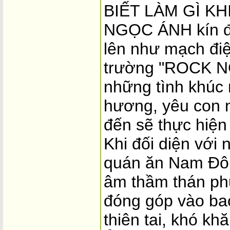
BIẾT LÀM GÌ KH
NGỌC ÁNH kín đá
lên như mạch điệ
trường "ROCK NG
những tình khúc 
hương, yêu con 
đến sẽ thực hiện
Khi đối diện với
quán ăn Nam Đô 
âm thầm thán ph
đóng góp vào bao
thiên tai, khó khăn