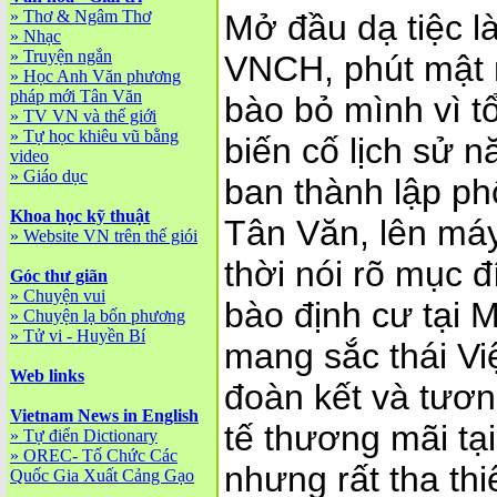
»
Thơ & Ngâm Thơ
Mở đầu dạ tiệc l
»
Nhạc
»
Truyện ngắn
VNCH, phút mật n
»
Học Anh Văn phương
pháp mới Tân Văn
bào bỏ mình vì t
»
TV VN và thế giới
»
Tự học khiêu vũ bằng
biến cố lịch sử 
video
»
Giáo dục
ban thành lập ph
Khoa học kỹ thuật
Tân Văn, lên má
»
Website VN trên thế giói
thời nói rõ mục 
Góc thư giãn
»
Chuyện vui
bào định cư tại 
»
Chuyện lạ bốn phương
»
Tử vi - Huyền Bí
mang sắc thái Vi
Web links
đoàn kết và tươn
Vietnam News in English
tế thương mãi tại
»
Tự điển Dictionary
»
OREC- Tố Chức Các
nhưng rất tha thiế
Quốc Gia Xuất Cảng Gạo