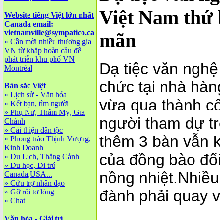
Việt Nam thứ 
Website tiếng Việt lớn nhất
Canada email:
vietnamville@sympatico.ca
mãn
»
Cần mời nhiều thương gia
VN từ khắp hoàn cầu để
phát triễn khu phố VN
Dạ tiệc văn nghệ
Montréal
chức tại nhà hàn
Bản sắc Việt
»
Lịch sử - Văn hóa
vừa qua thành cô
»
Kết bạn, tìm người
»
Phụ Nữ, Thẩm Mỹ, Gia
người tham dự tr
Chánh
»
Cải thiện dân tộc
thêm 3 bàn vẫn 
»
Phong trào Thịnh Vượng,
Kinh Doanh
của đồng bào đối
»
Du Lịch, Thắng Cảnh
»
Du học, Di trú
nồng nhiệt.Nhiều
Canada,USA...
»
Cứu trợ nhân đạo
đành phải quay về
»
Gỡ rối tơ lòng
»
Chat
Văn hóa - Giải trí