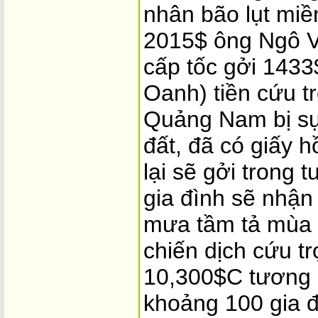
nhân bão lụt miền
2015$ ông Ngô V
cấp tốc gởi 1433
Oanh) tiền cứu t
Quảng Nam bị sụ
đất, đã có giấy h
lại sẽ gởi trong 
gia đình sẽ nhận
mưa tầm tả mùa 
chiến dịch cứu t
10,300$C tương 
khoảng 100 gia đ