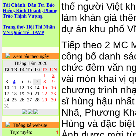
thể người Việt k
Tài Chánh, Đầu Tư, Bảo
Hiểm, Kinh Doanh, Phong
lám khán giả thê
Trào Thịnh Vượng
dự án khu phố V
Trang thơ- Hội Thi Nhân
VN Quốc Tế - IAVP
Tiếp theo 2 MC 
công bố danh sá
Xem bài theo ngày
Tháng Tám 2026
chức đêm văn ng
T2
T3
T4
T5
T6
T7
CN
1
2
vài món khai vị 
3
4
5
6
7
8
9
chương trình nhạ
10
11
12
13
14
15
16
17
18
19
20
21
22
23
sĩ hùng hậu nhấ
24
25
26
27
28
29
30
31
Nhã, Phương Kh
Hùng và đặc biệ
Thống kê website
Ánh được mời từ 
Trực tuyến:
4