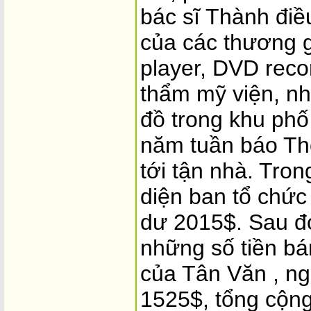
bác sĩ Thành điều
của các thương g
player, DVD reco
thẩm mỹ viện, n
đồ trong khu phố
năm tuần báo Th
tới tận nhà. Tro
diện ban tổ chức
dư 2015$. Sau đ
những số tiền bá
của Tân Văn , ng
1525$, tổng cộng