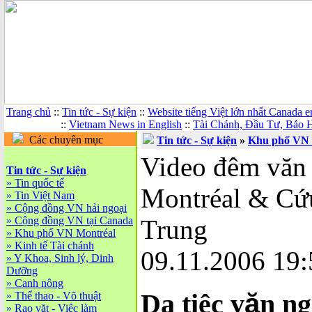
Trang chủ
::
Tin tức - Sự kiện
::
Website tiếng Việt lớn nhất Canada 
::
Vietnam News in English
::
Tài Chánh, Đầu Tư, Bảo 
Các chuyên mục
Tin tức - Sự kiện
»
Khu phố VN 
Video đêm văn 
Tin tức - Sự kiện
»
Tin quốc tế
Montréal & Cứu
»
Tin Việt Nam
»
Cộng đồng VN hải ngoại
»
Cộng đồng VN tại Canada
Trung
»
Khu phố VN Montréal
»
Kinh tế Tài chánh
09.11.2006 19:
»
Y Khoa, Sinh lý, Dinh
Dưỡng
»
Canh nông
Dạ tiệc v
ă
n n
»
Thể thao - Võ thuật
»
Rao vặt - Việc làm