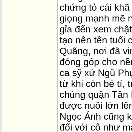
chứng tỏ cái khã
giọng mạnh mẽ n
gỉa đến xem chật
tạo nên tên tuổi
Quãng, nơi đã vi
đóng góp cho nề
ca sỹ xứ Ngũ Phụ
từ khi còn bé tí,
chúng quận Tân B
được nuôi lớn lê
Ngọc Ánh cũng k
đối với cô như m