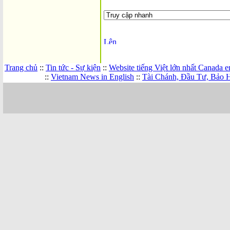
Trang chủ
::
Tin tức - Sự kiện
::
Website tiếng Việt lớn nhất Canada 
::
Vietnam News in English
::
Tài Chánh, Đầu Tư, Bảo 