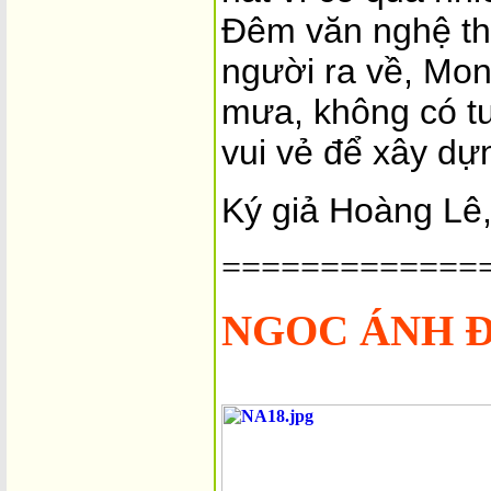
Đêm văn nghệ thà
người ra về, Mont
mưa, không có tu
vui vẻ để xây d
Ký giả Hoàng Lê,
=============
NGOC ÁNH 