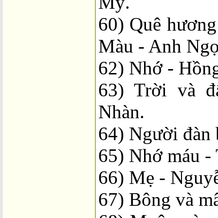
Mỹ.
60) Quê hương
Màu - Anh Ngọ
62) Nhớ - Hồn
63) Trời và đ
Nhàn.
64) Người đàn 
65) Nhớ máu - 
66) Mẹ - Nguy
67) Bông và m