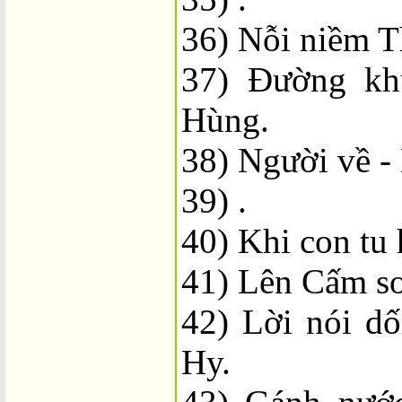
36) Nỗi niềm T
37) Đường kh
Hùng.
38) Người về 
39) .
40) Khi con tu
41) Lên Cấm sơ
42) Lời nói dố
Hy.