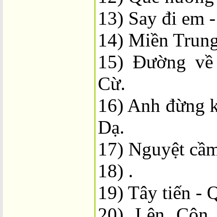
13) Say đi em
14) Miền Trun
15) Đường về
Cừ.
16) Anh đừng 
Dạ.
17) Nguyệt cầm
18) .
19) Tây tiến -
20) Lên Côn