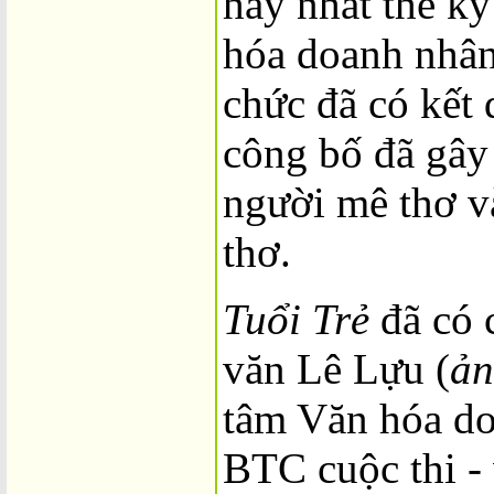
hay nhất thế k
hóa doanh nhân
chức đã có kết 
công bố đã gây 
người mê thơ và
thơ.
Tuổi Trẻ
đã có 
văn Lê Lựu (
ản
tâm Văn hóa do
BTC cuộc thi - 