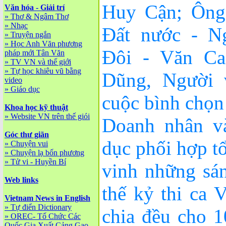
Huy Cận; Ông
Văn hóa - Giải trí
»
Thơ & Ngâm Thơ
»
Nhạc
Đất nước - N
»
Truyện ngắn
»
Học Anh Văn phương
Đôi - Văn Ca
pháp mới Tân Văn
»
TV VN và thế giới
»
Tự học khiêu vũ bằng
Dũng, Người
video
»
Giáo dục
cuộc bình chọn
Khoa học kỹ thuật
»
Website VN trên thế giói
Doanh nhân v
Góc thư giãn
dục phối hợp t
»
Chuyện vui
»
Chuyện lạ bốn phương
»
Tử vi - Huyền Bí
vinh những sán
Web links
thế kỷ thi ca 
Vietnam News in English
»
Tự điển Dictionary
chia đều cho 1
»
OREC- Tố Chức Các
Quốc Gia Xuất Cảng Gạo