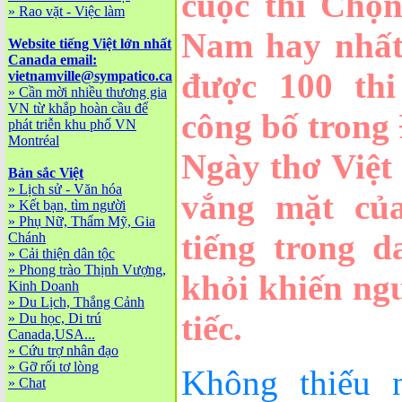
cuộc thi Chọn
»
Rao vặt - Việc làm
Nam hay nhất 
Website tiếng Việt lớn nhất
Canada email:
được 100 th
vietnamville@sympatico.ca
»
Cần mời nhiều thương gia
VN từ khắp hoàn cầu để
công bố trong
phát triễn khu phố VN
Montréal
Ngày thơ Việt
Bản sắc Việt
»
Lịch sử - Văn hóa
vắng mặt của
»
Kết bạn, tìm người
»
Phụ Nữ, Thẩm Mỹ, Gia
tiếng trong 
Chánh
»
Cải thiện dân tộc
»
Phong trào Thịnh Vượng,
khỏi khiến ng
Kinh Doanh
»
Du Lịch, Thắng Cảnh
tiếc.
»
Du học, Di trú
Canada,USA...
»
Cứu trợ nhân đạo
»
Gỡ rối tơ lòng
Không thiếu 
»
Chat