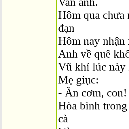
Van anh.
Hôm qua chưa 
đạn
Hôm nay nhận 
Anh về quê kh
Vũ khí lúc này 
Mẹ giục:
- Ăn cơm, con!
Hòa bình trong
cà