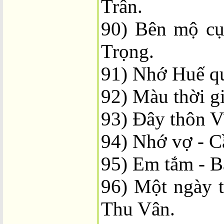
Trân.
90) Bên mộ c
Trọng.
91) Nhớ Huế qu
92) Màu thời g
93) Đây thôn V
94) Nhớ vợ - C
95) Em tắm - B
96) Một ngày t
Thu Vân.