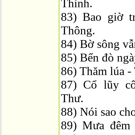
Thỉnh.
83) Bao giờ t
Thông.
84) Bờ sông vẫ
85) Bến đò ngà
86) Thăm lúa -
87) Cổ lũy c
Thư.
88) Nói sao cho
89) Mưa đêm 