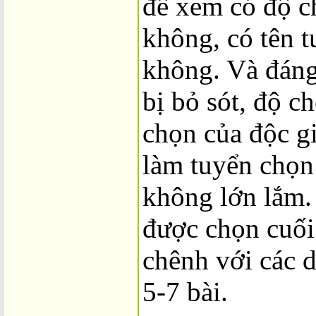
để xem có độ c
không, có tên t
không. Và đáng
bị bỏ sót, độ c
chọn của độc gi
làm tuyển chọn
không lớn lắm.
được chọn cuối 
chênh với các 
5-7 bài.