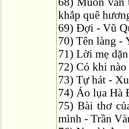
68) Muôn vàn t
khắp quê hương
69) Đợi - Vũ 
70) Tên làng -
71) Lời mẹ dặn
72) Có khi nào
73) Tự hát - X
74) Áo lụa Hà 
75) Bài thơ c
mình - Trần Và