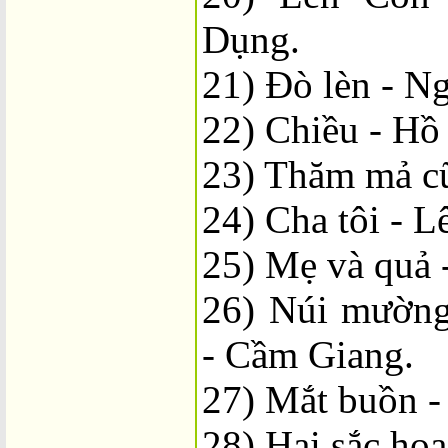
Dụng.
21) Đò lèn - N
22) Chiều - Hồ
23) Thăm mả cũ
24) Cha tôi - L
25) Mẹ và quả
26) Núi mườn
- Cầm Giang.
27) Mắt buồn -
28) Hai sắc hoa