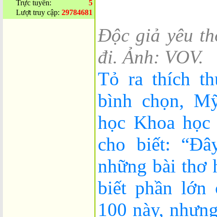
Trực tuyến:
5
Lượt truy cập:
29784681
Độc giả yêu t
đi. Ảnh: VOV.
Tỏ ra thích t
bình chọn, Mỹ
học Khoa học 
cho biết: “Đâ
những bài thơ 
biết phần lớn 
100 này, nhưng