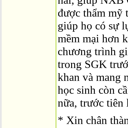
được thẩm mỹ t
giúp họ có sự l
mềm mại hơn kh
chương trình g
trong SGK trướ
khan và mang n
học sinh còn c
nữa, trước tiên 
* Xin chân thà