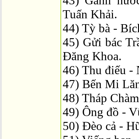
43) Gánh nướ
Tuấn Khải.
44) Tỳ bà - Bí
45) Gửi bác T
Đăng Khoa.
46) Thu điếu -
47) Bến Mi Lăn
48) Tháp Chàm 
49) Ông đồ - V
50) Đèo cả - H