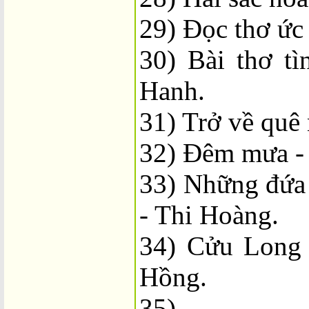
29) Đọc thơ ức
30) Bài thơ t
Hanh.
31) Trở về quê 
32) Đêm mưa -
33) Những đứa 
- Thi Hoàng.
34) Cửu Long 
Hồng.
35) .