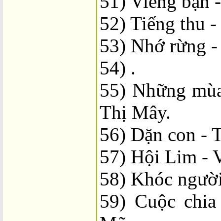
51) Viếng bạn 
52) Tiếng thu 
53) Nhớ rừng -
54) .
55) Những mùa
Thị Mây.
56) Dặn con - 
57) Hội Lim - 
58) Khóc người
59) Cuộc chia