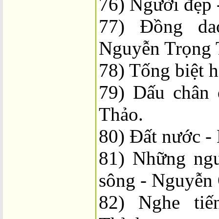
76) Người đẹp 
77) Đồng da
Nguyễn Trọng 
78) Tống biệt 
79) Dấu chân 
Thảo.
80) Đất nước -
81) Những ngư
sông - Nguyễn
82) Nghe ti