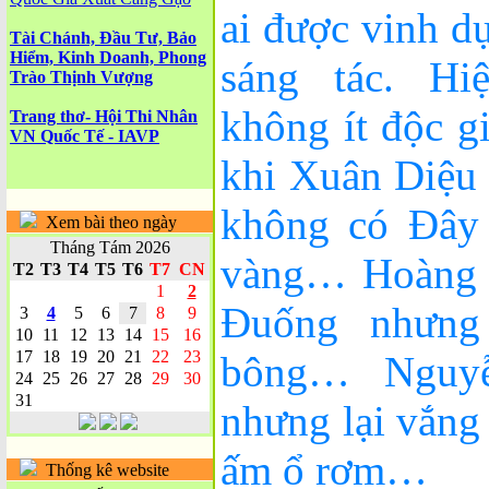
ai được vinh d
Tài Chánh, Đầu Tư, Bảo
Hiểm, Kinh Doanh, Phong
sáng tác. Hi
Trào Thịnh Vượng
không ít độc g
Trang thơ- Hội Thi Nhân
VN Quốc Tế - IAVP
khi Xuân Diệu
không có Đây 
Xem bài theo ngày
Tháng Tám 2026
vàng… Hoàng 
T2
T3
T4
T5
T6
T7
CN
1
2
Đuống nhưng
3
4
5
6
7
8
9
10
11
12
13
14
15
16
17
18
19
20
21
22
23
bông… Nguy
24
25
26
27
28
29
30
31
nhưng lại vắng
ấm ổ rơm…
Thống kê website