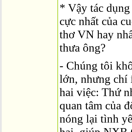
* Vậy tác dụng 
cực nhất của c
thơ VN hay nhất
thưa ông?
- Chúng tôi kh
lớn, nhưng chí 
hai việc: Thứ n
quan tâm của đ
nóng lại tình y
hai, giúp NXB 