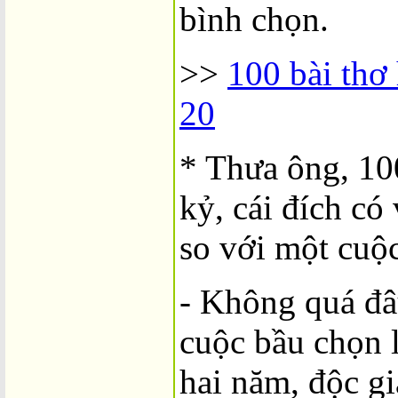
bình chọn.
>>
100 bài thơ
20
* Thưa ông, 100
kỷ, cái đích có
so với một cuộ
- Không quá đâu
cuộc bầu chọn l
hai năm, độc gi