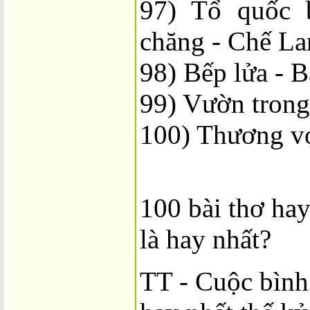
97) Tổ quốc 
chăng - Chế La
98) Bếp lửa - B
99) Vườn trong
100) Thương vợ
100 bài thơ hay
là hay nhất?
TT - Cuộc bình