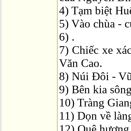
4) Tạm biệt Hu
5) Vào chùa - 
6) .
7) Chiếc xe xá
Văn Cao.
8) Núi Đôi - V
9) Bên kia sô
10) Tràng Gian
11) Dọn về làn
12) Quê hương