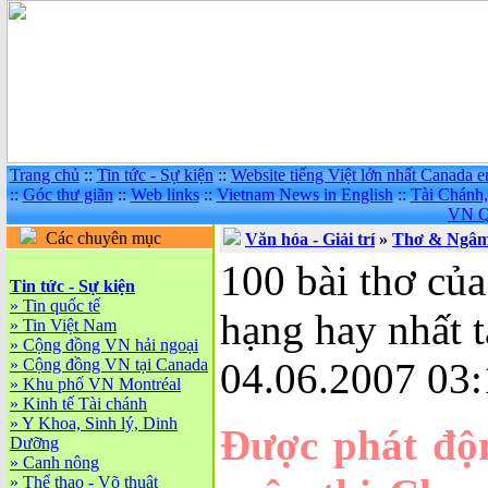
Trang chủ
::
Tin tức - Sự kiện
::
Website tiếng Việt lớn nhất Canada 
::
Góc thư giãn
::
Web links
::
Vietnam News in English
::
Tài Chánh
VN Q
Các chuyên mục
Văn hóa - Giải trí
»
Thơ & Ngâ
100 bài thơ củ
Tin tức - Sự kiện
»
Tin quốc tế
hạng hay nhất 
»
Tin Việt Nam
»
Cộng đồng VN hải ngoại
»
Cộng đồng VN tại Canada
04.06.2007 03:
»
Khu phố VN Montréal
»
Kinh tế Tài chánh
»
Y Khoa, Sinh lý, Dinh
Được phát độ
Dưỡng
»
Canh nông
»
Thể thao - Võ thuật