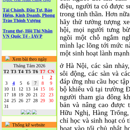
điệu, người ta có được s
Tài Chánh, Đầu Tư, Bảo
trong tinh thần. Hơn nữa
Hiểm, Kinh Doanh, Phong
Trào Thịnh Vượng
hãy thử tưởng tượng xe
hội, mọi người tưng bừ
Trang thơ- Hội Thi Nhân
VN Quốc Tế - IAVP
ngồi một chỗ ngắm ngh
mình lạc lõng tới mức nà
một sinh hoạt lành mạnh
Xem bài theo ngày
ở Hà Nội, các sàn nhảy,
Tháng Tám 2026
T2
T3
T4
T5
T6
T7
CN
sôi động, các sàn và cá
1
2
đáp ứng nhu cầu học tập
3
4
5
6
7
8
9
bộ khiêu vũ tại trường 
10
11
12
13
14
15
16
17
18
19
20
21
22
23
người tham gia đông kh
24
25
26
27
28
29
30
bản và nâng cao được t
31
Hữu Nghị, Hàng Trống,
chỉ học và sinh hoạt có 
Thống kê website
hoạt vào tối chủ nhật h