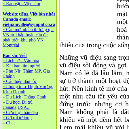
»
Rao vặt - Việc làm
bướ
mặt 
Website tiếng Việt lớn nhất
Canada email:
một 
vietnamville@sympatico.ca
hoá 
»
Cần mời nhiều thương gia
VN từ khắp hoàn cầu để
thàn
phát triễn khu phố VN
thiếu của trong cuộc sốn
Montréal
Bản sắc Việt
Những vũ điệu sang trọ
»
Lịch sử - Văn hóa
vũ điệu sôi động và gợi
»
Kết bạn, tìm người
»
Phụ Nữ, Thẩm Mỹ, Gia
Nam có lẽ đã lâu lắm,
Chánh
sự trở thành một hoạt đ
»
Cải thiện dân tộc
»
Phong trào Thịnh Vượng,
hút. Nền kinh tế mở cửa 
Kinh Doanh
một nhu cầu tất yếu của
»
Du Lịch, Thắng Cảnh
»
Du học, Di trú
đứng trước những cơ h
Canada,USA...
Nam không phải là đấ
»
Cứu trợ nhân đạo
»
Gỡ rối tơ lòng
khiêu vũ một đêm hết b
»
Chat
Lem mải khiêu vũ với h