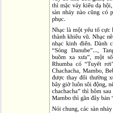
thì mặc váy kiểu dạ hội,
sàn nhảy nào cũng có p
phục.
Nhạc là một yếu tố cực 
thành khiêu vũ. Nhạc nề
nhạc kinh điển. Dành 
“Sóng Danube”..., Ta
buồm xa xưa”, một số
Rhumba có “Tuyết rơi”
Chachacha, Mambo, Beb
được thay đổi thường xu
bây giờ luôn sôi động, 
chachacha” thì hôm sau 
Mambo thì gần đây bản “
Nói chung, các sàn nhảy 