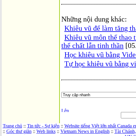
Những nội dung khác:
Khiêu vũ để làm tăng t
Khiêu vũ môn thể thao t
thể chất lẫn tinh thần
[05
Học khiêu vũ bằng Vide
Tự học khiêu vũ bằng v
Trang chủ
::
Tin tức - Sự kiện
::
Website tiếng Việt lớn nhất Canada 
::
Góc thư giãn
::
Web links
::
Vietnam News in English
::
Tài Chánh