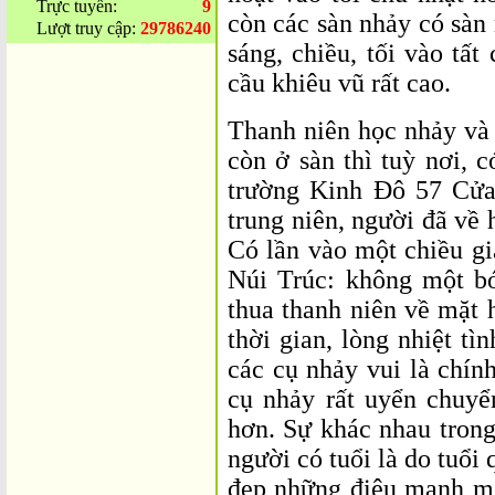
Trực tuyến:
9
còn các sàn nhảy có sàn 
Lượt truy cập:
29786240
sáng, chiều, tối vào tấ
cầu khiêu vũ rất cao.
Thanh niên học nhảy và 
còn ở sàn thì tuỳ nơi, 
trường Kinh Đô 57 Cửa
trung niên, người đã về
Có lần vào một chiều gi
Núi Trúc: không một bó
thua thanh niên về mặt h
thời gian, lòng nhiệt tì
các cụ nhảy vui là chín
cụ nhảy rất uyển chuyển
hơn. Sự khác nhau trong
người có tuổi là do tuổi
đẹp những điệu mạnh mẽ