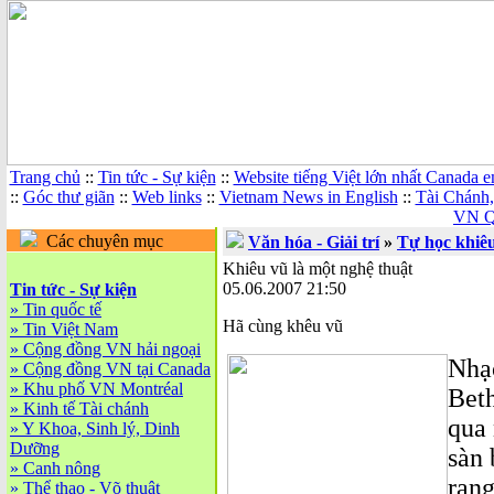
Trang chủ
::
Tin tức - Sự kiện
::
Website tiếng Việt lớn nhất Canada 
::
Góc thư giãn
::
Web links
::
Vietnam News in English
::
Tài Chánh
VN Q
Các chuyên mục
Văn hóa - Giải trí
»
Tự học khiêu
Khiêu vũ là một nghệ thuật
05.06.2007 21:50
Tin tức - Sự kiện
»
Tin quốc tế
Hã cùng khêu vũ
»
Tin Việt Nam
»
Cộng đồng VN hải ngoại
Nhạc
»
Cộng đồng VN tại Canada
»
Khu phố VN Montréal
Beth
»
Kinh tế Tài chánh
qua 
»
Y Khoa, Sinh lý, Dinh
Dưỡng
sàn 
»
Canh nông
rạng
»
Thể thao - Võ thuật