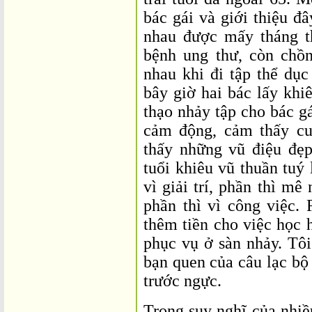
bác gái và giới thiệu đ
nhau được mấy tháng t
bệnh ung thư, còn chồ
nhau khi đi tập thể dục
bây giờ hai bác lấy khi
thạo nhảy tập cho bác g
cảm động, cảm thấy cu
thấy những vũ điệu đẹ
tuổi khiêu vũ thuần tuý 
vì giải trí, phần thì m
phần thì vì công việc. 
thêm tiền cho việc học 
phục vụ ở sàn nhảy. Tôi
bạn quen của câu lạc bộ 
trước ngực.
Trong suy nghĩ của nhiề