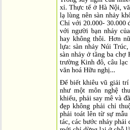
xỉ. Thực tế ở Hà Nội, v
lạ lùng nên sàn nhảy kh
Chỉ với 20.000- 30.000 
với người bạn nhảy của
hay không thôi. Hơn nữa
lựa: sàn nhảy Núi Trúc,
sàn nhảy ở tầng ba chợ
trường Kinh đô, câu lạ
văn hoá Hữu nghị...
Để biết khiêu vũ giải tr
như một môn nghệ thuậ
khiếu, phải say mê và đ
đẹp không phải chỉ thu
phải toát lên từ sự mẫ
tác, các bước nhảy phải 
mới chỉ dừng lại ở chỗ là