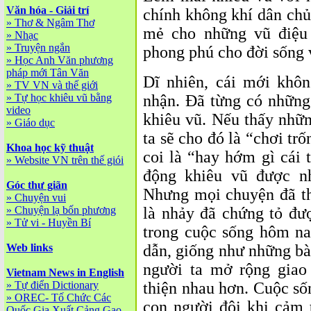
Văn hóa - Giải trí
chính không khí dân chủ
»
Thơ & Ngâm Thơ
mẻ cho những vũ điệu 
»
Nhạc
»
Truyện ngắn
phong phú cho đời sống v
»
Học Anh Văn phương
pháp mới Tân Văn
Dĩ nhiên, cái mới khô
»
TV VN và thế giới
»
Tự học khiêu vũ bằng
nhận. Đã từng có những
video
khiêu vũ. Nếu thấy nhữn
»
Giáo dục
ta sẽ cho đó là “chơi trố
Khoa học kỹ thuật
coi là “hay hớm gì cái 
»
Website VN trên thế giói
động khiêu vũ được nh
Góc thư giãn
Nhưng mọi chuyện đã tha
»
Chuyện vui
»
Chuyện lạ bốn phương
là nhảy đã chứng tỏ đượ
»
Tử vi - Huyền Bí
trong cuộc sống hôm nay
Web links
dẫn, giống như những bài
người ta mở rộng giao
Vietnam News in English
»
Tự điển Dictionary
thiện nhau hơn. Cuộc số
»
OREC- Tố Chức Các
con người đôi khi cảm
Quốc Gia Xuất Cảng Gạo