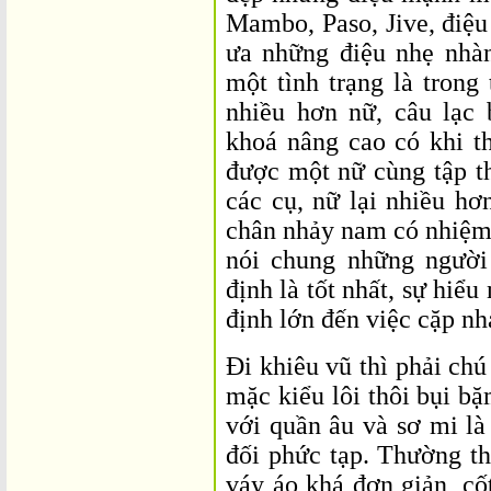
Mambo, Paso, Jive, điệu
ưa những điệu nhẹ nhà
một tình trạng là trong
nhiều hơn nữ, câu lạc
khoá nâng cao có khi t
được một nữ cùng tập th
các cụ, nữ lại nhiều hơ
chân nhảy nam có nhiệm
nói chung những người
định là tốt nhất, sự hiể
định lớn đến việc cặp n
Đi khiêu vũ thì phải ch
mặc kiểu lôi thôi bụi b
với quần âu và sơ mi là
đối phức tạp. Thường th
váy áo khá đơn giản, cố