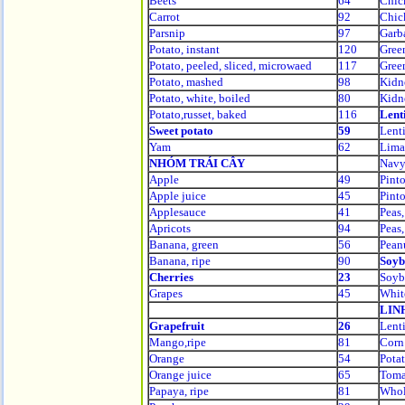
Beets
64
Chic
Carrot
92
Chic
Parsnip
97
Garb
Potato, instant
120
Green
Potato, peeled, sliced, microwaed
117
Green
Potato, mashed
98
Kidn
Potato, white, boiled
80
Kidn
Potato,russet, baked
116
Lenti
Sweet potato
59
Lenti
Yam
62
Lima
NHÓM TRÁI CÂY
Navy
Apple
49
Pinto
Apple juice
45
Pint
Applesauce
41
Peas,
Apricots
94
Peas,
Banana, green
56
Pean
Banana, ripe
90
Soyb
Cherries
23
Soyb
Grapes
45
Whit
LIN
Grapefruit
26
Lenti
Mango,ripe
81
Corn
Orange
54
Potat
Orange juice
65
Toma
Papaya, ripe
81
Whol