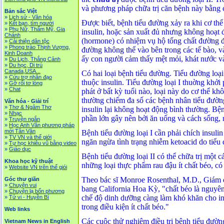
và phương pháp chữa trị căn bệnh này bằng 
Bản sắc Việt
»
Lịch sử - Văn hóa
Được biết, bệnh tiểu đường xảy ra khi cơ th
»
Kết bạn, tìm người
»
Phụ Nữ, Thẩm Mỹ, Gia
insulin, hoặc sản xuất đủ nhưng không hoạt đ
Chánh
(hormone) có nhiệm vụ hộ tống chất đường đi
»
Cải thiện dân tộc
»
Phong trào Thịnh Vượng,
đường không thể vào bên trong các tế bào, và
Kinh Doanh
ấy con người cảm thấy mệt mỏi, khát nước v
»
Du Lịch, Thắng Cảnh
»
Du học, Di trú
Canada,USA...
Có hai loại bệnh tiểu đường. Tiểu đường loại 
»
Cứu trợ nhân đạo
thuộc insulin. Tiểu đường loại I thuờng khởi 
»
Gỡ rối tơ lòng
»
Chat
phát ở bất kỳ tuổi nào, loại này do cơ thể khôn
thường chiếm đa số các bệnh nhân tiểu đường
Văn hóa - Giải trí
»
Thơ & Ngâm Thơ
insulin lại không hoạt động bình thường. Bệ
»
Nhạc
phần lớn gây nên bởi ăn uống và cách sống, 
»
Truyện ngắn
»
Học Anh Văn phương pháp
mới Tân Văn
Bệnh tiểu đường loại I cần phải chích insuli
»
TV VN và thế giới
ngăn ngừa tình trạng nhiễm ketoacid do tiểu 
»
Tự học khiêu vũ bằng video
»
Giáo dục
Bệnh tiểu đường loại II có thể chữa trị một 
Khoa học kỹ thuật
những loại thực phẩm rau đậu ít chất béo, có
»
Website VN trên thế giói
Theo bác sĩ Monroe Rosenthal, M.D., Giám 
Góc thư giãn
»
Chuyện vui
bang California Hoa Kỳ, "chất béo là nguyên
»
Chuyện lạ bốn phương
chế độ dinh dưỡng càng làm khó khăn cho ins
»
Tử vi - Huyền Bí
trong điều kiện ít chất béo."
Web links
Các cuộc thử nghiệm điều trị bệnh tiểu đường
Vietnam News in English