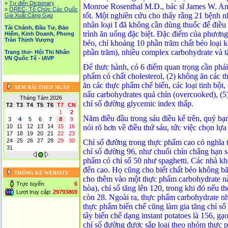
»
Tự điển Dictionary
Monroe Rosenthal M.D., bác sĩ James W. And
»
OREC- Tố Chức Các Quốc
tốt. Một nghiên cứu cho thấy rằng 21 bệnh nh
Gia Xuất Cảng Gạo
nhân loại I đã không cần dùng thuốc để điề
Tài Chánh, Đầu Tư, Bảo
trình ăn uống đặc biệt. Đặc điểm của phương p
Hiểm, Kinh Doanh, Phong
Trào Thịnh Vượng
béo, chỉ khoảng 10 phần trăm chất béo loại 
phần trăm), nhiều complex carbohydrate và t
Trang thơ- Hội Thi Nhân
VN Quốc Tế - IAVP
Để thưc hành, có 6 điểm quan trọng cần phải 
phẩm có chất cholesterol, (2) không ăn các t
ăn các thực phẩm chế biến, các loại tinh bột
XEM BÀI THEO NGÀY
nấu carbohydrates quá chín (overcooked), (5
Tháng Tám 2026
chỉ số đường glycemic index thấp.
T2
T3
T4
T5
T6
T7
CN
1
2
Năm điều đầu trong sáu điều kể trên, quý bạ
3
4
5
6
7
8
9
nói rõ hơn về điều thứ sáu, tức việc chọn lự
10
11
12
13
14
15
16
17
18
19
20
21
22
23
24
25
26
27
28
29
30
Chỉ số đường trong thực phẩm cao có nghĩa
31
chỉ số đường 96, như chuối chín chẳng hạn sẽ
phẩm có chỉ số 50 như spaghetti. Các nhà kho
đến cao. Họ cũng cho biết chất béo không bã
THỐNG KÊ WEBSITE
cho thêm vào một thực phẩm carbohydrate nà
Trực tuyến:
6
hòa), chỉ số tăng lên 120, trong khi đó nếu 
Lượt truy cập:
29793869
còn 28. Ngoài ra, thực phẩm carbohydrate n
thực phẩm biến chế cũng làm gia tăng chỉ số 
tây biến chế dạng instant potatoes là 156, gạo
chỉ số đường được sắp loại theo nhóm thực p