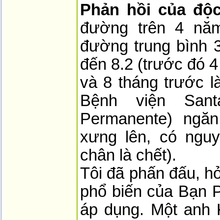
Phản hồi của độc
đường trên 4 năm
đường trung bình 3
đến 8.2 (trước đó 4
và 8 tháng trước l
Bệnh viện Sant
Permanente) ngă
xưng lên, có ngu
chân là chết).
Tôi đã phấn đấu, h
phổ biến của Bạn 
áp dụng. Một anh K