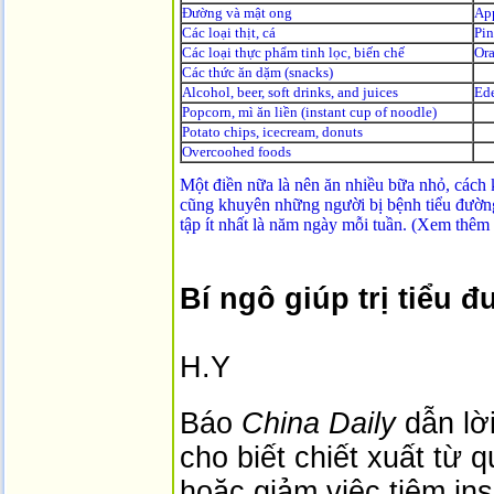
Đường và mật o­ng
App
Các loại thịt, cá
Pin
Các loại thực phẩm tinh lọc, biến chế
Ora
Các thức ăn dặm (snacks)
Alcohol, beer, soft drinks, and juices
Ede
Popcorn, mì ăn liền (instant cup of noodle)
Potato chips, icecream, donuts
Overcoohed foods
Một điền nữa là nên ăn nhiều bữa nhỏ, cách
cũng khuyên những người bị bệnh tiểu đường 
tập ít nhất là năm ngày mỗi tuần. (Xem thêm 
Bí ngô giúp trị tiểu 
H.Y
Báo
China Daily
dẫn lờ
cho biết chiết xuất từ q
hoặc giảm việc tiêm in