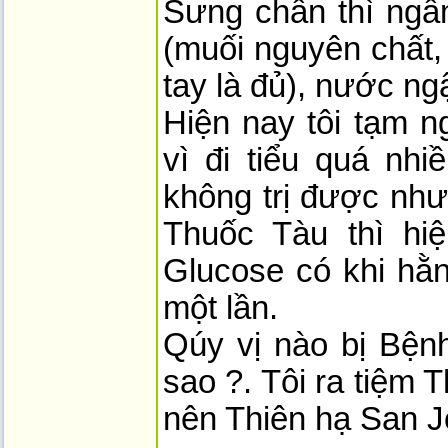
Sưng chân thì ngâ
(muối nguyên chất,
tay là đủ), nước n
Hiện nay tôi tạm 
vì đi tiểu quá nhi
không trị được như
Thuốc Tàu thì hiện
Glucose có khi hằn
một lần.
Qúy vị nào bị Bện
sao ?. Tôi ra tiệm 
nên Thiên hạ San J