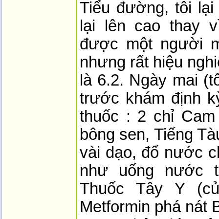
Tiểu đường, tôi lạ
lại lên cao thay 
được một người má
nhưng rất hiệu ngh
là 6.2. Ngày mai (
trước khám định kỳ
thuốc : 2 chỉ Cam 
bông sen, Tiếng Tàu
vài dạo, đổ nước c
như uống nước t
Thuốc Tây Y (của
Metformin phá nát B