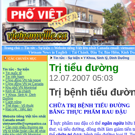
Trang chủ
::
Tin tức - Sự kiện
::
Website tiếng Việt lớn nhất Canada email: vietnamv
Vietnam News in English
::
Tài Chánh, Đầu Tư, Bảo Hiểm, Kinh D
Tin tức - Sự kiện
»
Y Khoa, Sinh lý, Dinh Dưỡng
CÁC CHUYÊN MỤC
Trị tiểu đường
Tin tức - Sự kiện
»
Tin quốc tế
12.07.2007 05:03
»
Tin Việt Nam
»
Cộng đồng VN hải ngoại
»
Cộng đồng VN tại Canada
»
Khu phố VN Montréal
Trị bệnh tiểu đườ
»
Kinh tế Tài chánh
»
Y Khoa, Sinh lý, Dinh
Dưỡng
»
Canh nông
CHỮA TRỊ BỆNH TIỂU ĐƯỜNG
»
Thể thao - Võ thuật
»
Rao vặt - Việc làm
BẰNG THỰC PHẨM RAU ĐẬU
Website tiếng Việt lớn nhất
Canada email:
T
hực phẩm rau đậu có thể
ngăn ngừa
hữu h
vietnamville@sympatico.ca
»
Cần mời nhiều thương gia
thư, và tiểu đường, đồng thời làm giảm tiến 
VN từ khắp hoàn cầu để phát
thể
chữa trị
được bệnh tiểu đường loại II. Tr
triễn khu phố VN Montréal