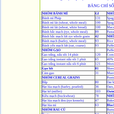
BẢNG CHỈ S
NHÓM BÁNH MÌ
GI
NHÓ
Bánh mì Pháp
131
Spagh
Bánh mì lát (wheat, whole meal)
100
Spagh
Bánh mì lát (wheat, white bread)
100
Maca
Bánh hắc mạch (rye, whole meal)
89
Pasta
Bánh hắc mạch lứt rye whole grain
42
NHÓ
Bánh mạch (barley, whole meal)
93
Rice 
Bánh yến mạch lứt (oat, coarse)
93
Puffe
NHÓM GẠO
Puff
Gạo trắng, nấu sôi 14 phút
120
Corn 
Gạo trắng instant nấu sôi 1 phút
65
40% 
Gạo trắng instant nấu sôi 6 phút
121
Weet
Gạo lứt
81
Shre
Cám gạo
31
Mues
NHÓM CEREAL GRAINS
Porri
Bắp
80
Oat 
Hạt lúa mạch (barley, pearled)
36
Oats,
Hạt kê (millet)
103
Oatm
Kiều mạch (buckwheat)
78
NHÓ
Hạt lúa mạch đen (rye kernels)
47
Bake
Hạt lúa mì
63
Blac
NHÓM RAU CỦ
Butt