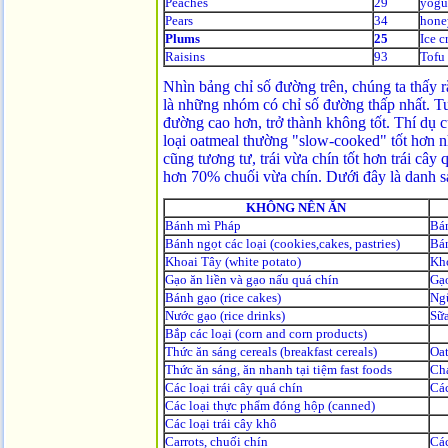
Peaches
29
yogu
Pears
34
hone
Plums
25
Ice 
Raisins
93
Tofu
Nhìn bảng chỉ số đường trên, chúng ta thấy
là những nhóm có chỉ số đường thấp nhất. Tu
đường cao hơn, trở thành không tốt. Thí dụ 
loại oatmeal thường "slow-cooked" tốt hơn nhi
cũng tương tư, trái vừa chín tốt hơn trái cây
hơn 70% chuối vừa chín. Dưới đây là danh 
KHÔNG NÊN ĂN
Bánh mì Pháp
Bán
Bánh ngọt các loại (cookies,cakes, pastries)
Bán
Khoai Tây (white potato)
Kho
Gạo ăn liền và gạo nấu quá chín
Gạo
Bánh gạo (rice cakes)
Ngũ
Nước gạo (rice drinks)
Sữa
Bắp các loại (corn and corn products)
Thức ăn sáng cereals (breakfast cereals)
Oat
Thức ăn sáng, ăn nhanh tại tiệm fast foods
Ch
Các loại trái cây quá chín
Các
Các loại thực phẩm đóng hộp (canned)
Các loại trái cây khô
Carrots, chuối chín
Các