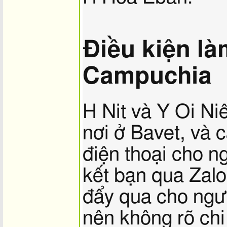
Điều kiện là
Campuchia
H Nit và Y Oi Ni
nơi ở Bavet, và c
điện thoại cho ng
kết bạn qua Zal
đẩy qua cho ngườ
nên không rõ chi 