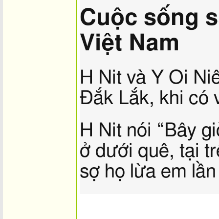
Cuộc sống sa
Việt Nam
H Nit và Y Oi Ni
Đắk Lắk, khi có v
H Nit nói “Bây g
ở dưới quê, tại tr
sợ họ lừa em lần