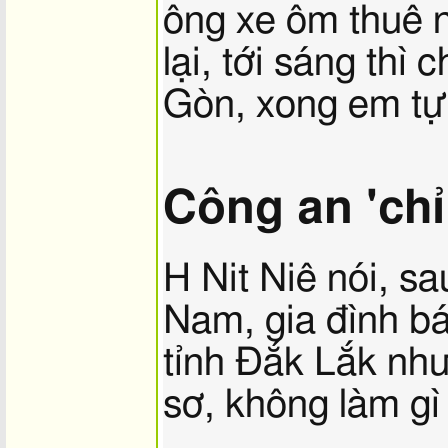
ông xe ôm thuê 
lại, tới sáng thì 
Gòn, xong em tự 
Công an 'chỉ
H Nit Niê nói, sau
Nam, gia đình bá
tỉnh Đắk Lắk nh
sơ, không làm gì 