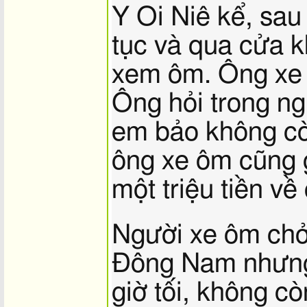
Y Oi Niê kể, sau
tục và qua cửa k
xem ôm. Ông xe
Ông hỏi trong ng
em bảo không c
ông xe ôm cũng 
một triệu tiền về
Người xe ôm chở
Đông Nam nhưng 
giờ tối, không c