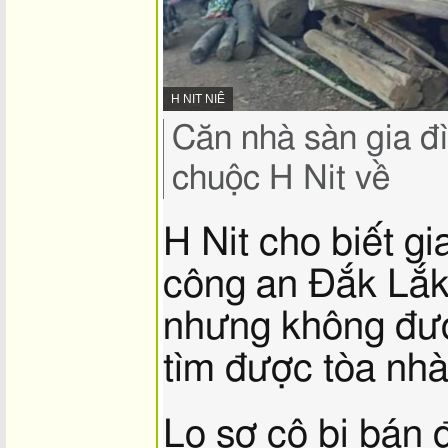
NGUỒN
H NIT NIÊ
HÌNH
Chụp
Căn nhà sàn gia đì
ẢNH,
lại
hình
chuộc H Nit về
ảnh,
H Nit cho biết gia
công an Đắk Lắk
nhưng không đượ
tìm được tòa nhà
Lo sợ cô bị bán 