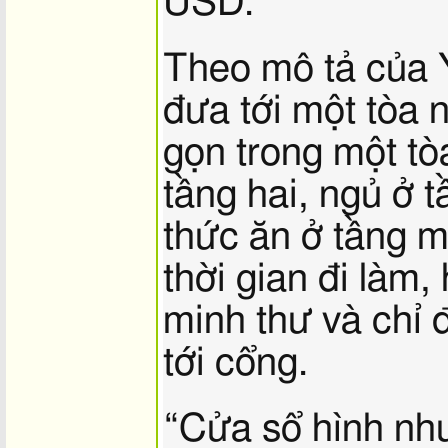
USD.
Theo mô tả của Y
đưa tới một tòa 
gọn trong một tò
tầng hai, ngủ ở 
thức ăn ở tầng m
thời gian đi làm,
minh thư và chỉ
tới cổng.
“Cửa sổ hình nh