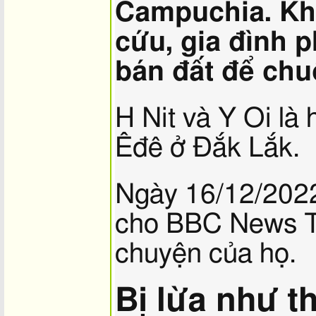
Campuchia. Kh
cứu, gia đình 
bán đất để chu
H Nit và Y Oi là 
Êđê ở Đắk Lắk.
Ngày 16/12/2022
cho BBC News Ti
chuyện của họ.
Bị lừa như t