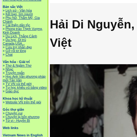
Bản sắc Việt
»
Lịch sử - Văn hóa
»
Kết bạn, tìm người
»
Phụ Nữ, Thẩm Mỹ, Gia
Hải Di Nguyễn
Chánh
»
Cải thiện dân tộc
»
Phong trào Thịnh Vượng,
Kinh Doanh
»
Du Lịch, Thắng Cảnh
Việt
»
Du học, Di trú
Canada,USA...
»
Cứu trợ nhân đạo
»
Gỡ rối tơ lòng
»
Chat
Văn hóa - Giải trí
»
Thơ & Ngâm Thơ
»
Nhạc
»
Truyện ngắn
»
Học Anh Văn phương pháp
mới Tân Văn
»
TV VN và thế giới
»
Tự học khiêu vũ bằng video
»
Giáo dục
Khoa học kỹ thuật
»
Website VN trên thế giói
Góc thư giãn
»
Chuyện vui
»
Chuyện lạ bốn phương
»
Tử vi - Huyền Bí
Web links
Vietnam News in English