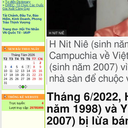
»
Tự điển Dictionary
»
OREC- Tố Chức Các Quốc
Gia Xuất Cảng Gạo
Tài Chánh, Đầu Tư, Bảo
Hiểm, Kinh Doanh, Phong
Trào Thịnh Vượng
Trang thơ- Hội Thi Nhân
VN Quốc Tế - IAVP
NGUỒN
H NIT NIÊ
HÌNH
Chụp
H Nit Niê (sinh nă
ẢNH,
lại
XEM BÀI THEO NGÀY
hình
Campuchia về Việ
Tháng Tám 2026
ảnh,
T2
T3
T4
T5
T6
T7
CN
1
2
(sinh năm 2007) vì
3
4
5
6
7
8
9
10
11
12
13
14
15
16
17
18
19
20
21
22
23
nhà sàn để chuộc 
24
25
26
27
28
29
30
31
Tháng 6/2022, H
THỐNG KÊ WEBSITE
Trực tuyến:
4
năm 1998) và Y
Lượt truy cập:
29785999
2007) bị lừa b