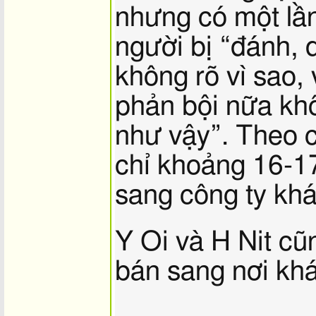
nhưng có một lần
người bị “đánh, d
không rõ vì sao,
phản bội nữa khô
như vậy”. Theo c
chỉ khoảng 16-17
sang công ty khá
Y Oi và H Nit cũ
bán sang nơi khá