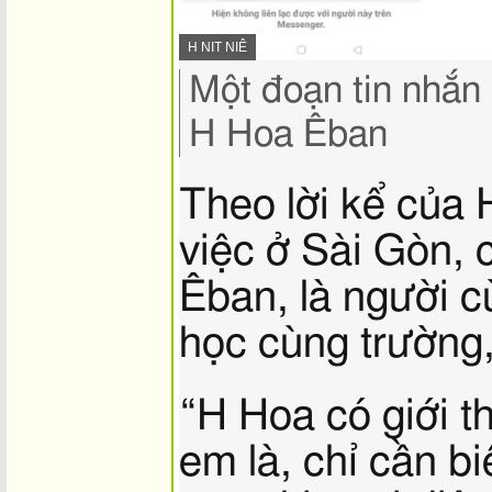
NGUỒN
H NIT NIÊ
HÌNH
Chụp
Một đoạn tin nhắn 
ẢNH,
lại
hình
H Hoa Êban
ảnh,
Theo lời kể của 
việc ở Sài Gòn, 
Êban, là người c
học cùng trường,
“H Hoa có giới t
em là, chỉ cần bi