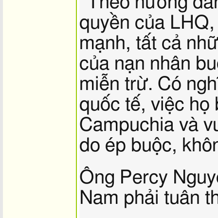
“Theo hướng dẫ
quyền của LHQ,
mạnh, tất cả nhữ
của nạn nhân bu
miễn trừ. Có ngh
quốc tế, việc họ
Campuchia và vượ
do ép buộc, khôn
Ông Percy Nguye
Nam phải tuân th