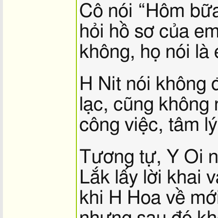
Cô nói “Hôm bữ
hỏi hồ sơ của em
không, họ nói là 
H Nit nói không 
lạc, cũng không 
công việc, tâm lý
Tương tự, Y Oi n
Lắk lấy lời khai v
khi H Hoa về mới