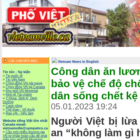
Trang chủ
::
Tin tức - Sự kiện
::
Website tiếng Việt lớn nhất Canada email: vietnamv
Vietnam News in English
::
Tài Chánh, Đầu Tư, Bảo Hiểm, Kinh D
CÁC CHUYÊN MỤC
Vietnam News in English
Công dân ăn lươn
Tin tức - Sự kiện
»
Tin quốc tế
»
Tin Việt Nam
bảo vệ chế độ ch
»
Cộng đồng VN hải ngoại
»
Cộng đồng VN tại Canada
»
Khu phố VN Montréal
dân sống chết kệ
»
Kinh tế Tài chánh
»
Y Khoa, Sinh lý, Dinh
Dưỡng
05.01.2023 19:24
»
Canh nông
»
Thể thao - Võ thuật
»
Rao vặt - Việc làm
Người Việt bị lừ
Website tiếng Việt lớn nhất
Canada email:
vietnamville@sympatico.ca
an “không làm gì 
»
Cần mời nhiều thương gia
VN từ khắp hoàn cầu để phát
triễn khu phố VN Montréal