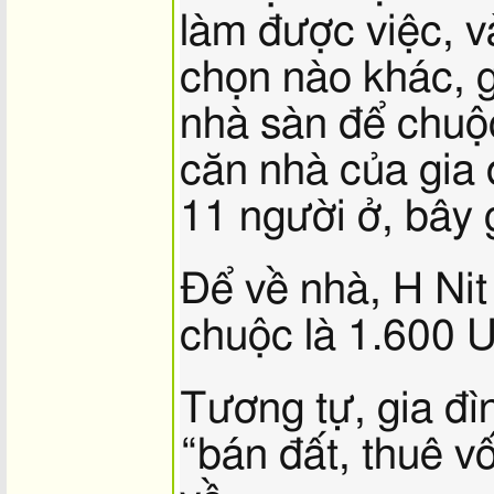
làm được việc, v
chọn nào khác, g
nhà sàn để chuộc
căn nhà của gia 
11 người ở, bây 
Để về nhà, H Nit 
chuộc là 1.600 
Tương tự, gia đì
“bán đất, thuê v