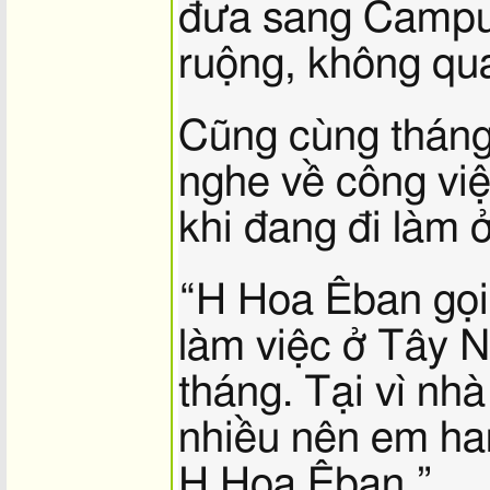
đưa sang Campu
ruộng, không qu
Cũng cùng tháng
nghe về công vi
khi đang đi làm 
“H Hoa Êban gọi
làm việc ở Tây Ni
tháng. Tại vì nh
nhiều nên em ham 
H Hoa Êban.”