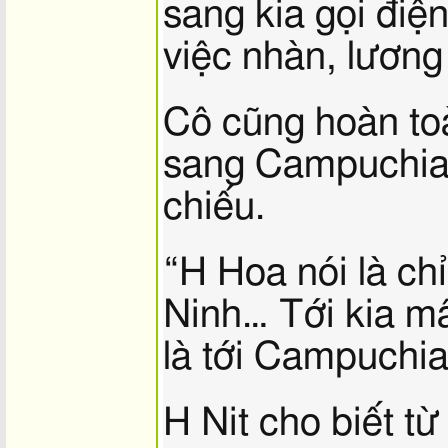
sang kia gọi điệ
việc nhàn, lương
Cô cũng hoàn to
sang Campuchia,
chiếu.
“H Hoa nói là ch
Ninh… Tới kia mấ
là tới Campuchia
H Nit cho biết t