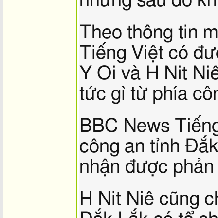
nhưng sau đó khôn
Theo thông tin 
Tiếng Việt có đ
Y Oi và H Nit Ni
tức gì từ phía cô
BBC News Tiếng V
công an tỉnh Đắ
nhận được phản 
H Nit Niê cũng c