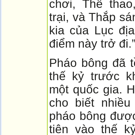
chơi, Thể tha
trại, và Thắp s
kia của Lục đị
điểm này trở đi.
Pháo bông đã t
thế kỷ trước k
một quốc gia. 
cho biết nhiều
pháo bông được
tiên vào thế k