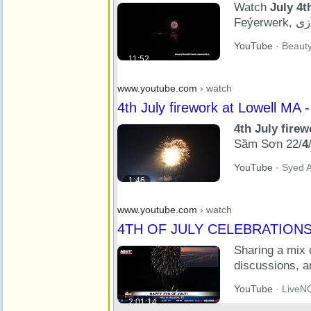
Watch
July 4t
Fjoerwurk, Tan 
YouTube
· Beauty
11:52
www.youtube.com
› watch
4th July firework at Lowell MA 
4th July firew
Sầm Sơn 22/
4
YouTube
· Syed A
1:46
www.youtube.com
› watch
4TH OF JULY CELEBRATIONS: Wa
Sharing a mix 
discussions, a
YouTube
· LiveN
2:01:14