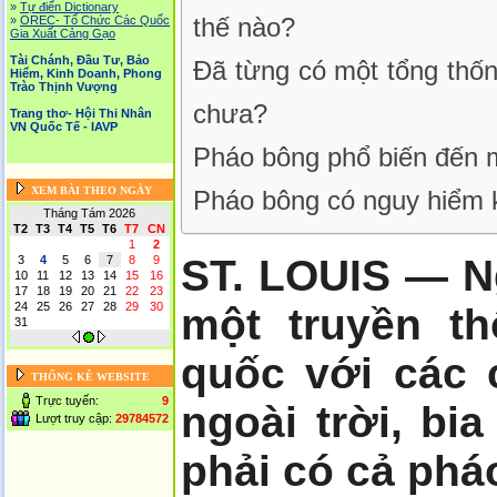
»
Tự điển Dictionary
thế nào?
»
OREC- Tố Chức Các Quốc
Gia Xuất Cảng Gạo
Tài Chánh, Đầu Tư, Bảo
Đã từng có một tổng thố
Hiểm, Kinh Doanh, Phong
Trào Thịnh Vượng
chưa?
Trang thơ- Hội Thi Nhân
VN Quốc Tế - IAVP
Pháo bông phổ biến đến
XEM BÀI THEO NGÀY
Pháo bông có nguy hiểm
Tháng Tám 2026
T2
T3
T4
T5
T6
T7
CN
1
2
ST. LOUIS — N
3
4
5
6
7
8
9
10
11
12
13
14
15
16
17
18
19
20
21
22
23
24
25
26
27
28
29
30
một truyền th
31
quốc với các 
THỐNG KÊ WEBSITE
Trực tuyến:
9
ngoài trời, bia
Lượt truy cập:
29784572
phải có cả phá