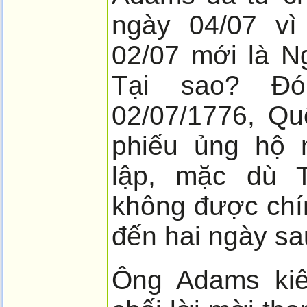
ngày 04/07 vì
02/07 mới là N
Tại sao? Đ
02/07/1776, Qu
phiếu ủng hộ 
lập, mặc dù 
không được chí
đến hai ngày sa
Ông Adams kiê