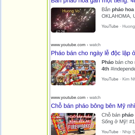
Bắn pháo hoa gần một tiếng. 4th
Bắn
pháo hoa
OKLAHOMA, USA
...more ...
YouTube
· Huong 
47:26
www.youtube.com
› watch
Pháo bán cho ngày lễ độc lập ở 
Pháo
bán cho 
4th
#independ
Nguyen-LIFE 
YouTube
· Kim N
4:21
www.youtube.com
› watch
Chỗ bán pháo bông bên Mỹ nhìn
Chỗ bán
pháo
Sống ở Mỹ! #
YouTube
· Nhịp S