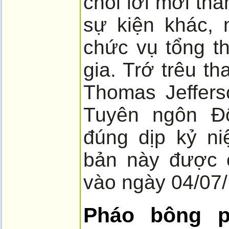
chối lời mời th
sự kiện khác, 
chức vụ tổng t
gia. Trớ trêu t
Thomas Jeffers
Tuyên ngôn Độ
đúng dịp kỷ n
bản này được 
vào ngày 04/07
Pháo bông 