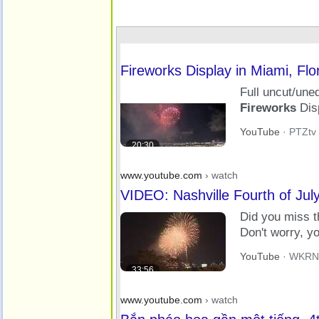
Fireworks Display in Miami, Flo
Full uncut/une
Fireworks
Dis
located o­n the 
YouTube
· PTZtv 
20:30
www.youtube.com
› watch
VIDEO: Nashville Fourth of Jul
Did you miss 
Don't worry, y
largest
firewo
YouTube
· WKRN 
33:56
www.youtube.com
› watch