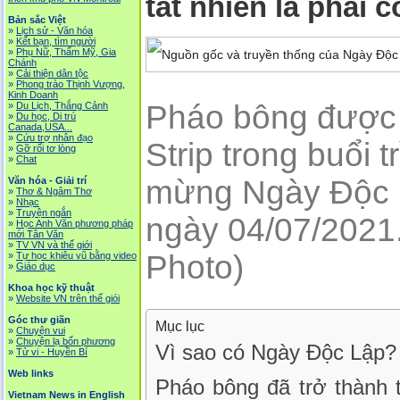
tất nhiên là phải 
Bản sắc Việt
»
Lịch sử - Văn hóa
»
Kết bạn, tìm người
»
Phụ Nữ, Thẩm Mỹ, Gia
Chánh
»
Cải thiện dân tộc
»
Phong trào Thịnh Vượng,
Kinh Doanh
Pháo bông được 
»
Du Lịch, Thắng Cảnh
»
Du học, Di trú
Canada,USA...
»
Cứu trợ nhân đạo
Strip trong buổi 
»
Gỡ rối tơ lòng
»
Chat
mừng Ngày Độc 
Văn hóa - Giải trí
»
Thơ & Ngâm Thơ
»
Nhạc
»
Truyện ngắn
ngày 04/07/2021
»
Học Anh Văn phương pháp
mới Tân Văn
»
TV VN và thế giới
Photo)
»
Tự học khiêu vũ bằng video
»
Giáo dục
Khoa học kỹ thuật
»
Website VN trên thế giói
Góc thư giãn
Mục lục
»
Chuyện vui
»
Chuyện lạ bốn phương
Vì sao có Ngày Độc Lập?
»
Tử vi - Huyền Bí
Web links
Pháo bông đã trở thành 
Vietnam News in English