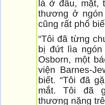
là ở đầu, mặt, 
thương ở ngón 
cũng rất phổ biế
“Tôi đã từng c
bị đứt lìa ngón 
Osborn, một bá
viện Barnes-Je
biết. “Tôi đã 
mắt. Tôi đã 
thương nặng trê