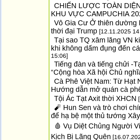
CHIẾN LƯỢC TOÀN DIỆN 
KHU VỰC CAMPUCHIA 20
Vô Gia Cư Ở thiên dường
thời đại Trump
[12.11.2025 14
Tại sao TQ xâm lăng VN ki
khi không dấm đụng đến cá
15:06]
Tiếng đàn và tiếng chửi -T
“Cộng hòa Xã hội Chủ ngh
Cà Phê Việt Nam: Từ Hạt
Hướng dẫn mở quán cà phê
Tội Ác Tạt Axit thời XHCN
[
🧨 Hun Sen và trò chơi chính
để hạ bệ một thủ tướng Xây
🩸 Vụ Diệt Chủng Người Vi
Kịch Bị Lãng Quên
[16.07.202