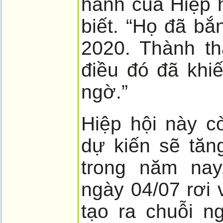
hành của Hiệp 
biết. “Họ đã b
2020. Thành th
điều đó đã khi
ngờ.”
Hiệp hội này c
dự kiến sẽ tăn
trong năm nay
ngày 04/07 rơi 
tạo ra chuỗi n