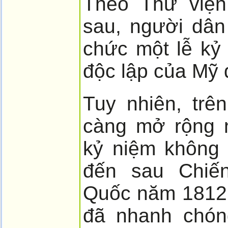
Theo Thư viện
sau, người dân 
chức một lễ kỷ
độc lập của Mỹ 
Tuy nhiên, trê
càng mở rộng n
kỷ niệm không 
đến sau Chiế
Quốc năm 1812.
đã nhanh chón