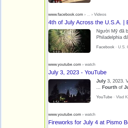
8:14
www.facebook.com
› ... › Videos
4th of July Across the U.S.A. |
Người Mỹ đã 
Philadelphia đ
1777, when Ph
Facebook
· U.S. 
1:12
www.youtube.com
› watch
July 3, 2023 - YouTube
July
3, 2023. 
...
Fourth
of
J
BBQ Celebratio
YouTube
· Vlad K
1:51
www.youtube.com
› watch
Fireworks for July 4 at Pismo B