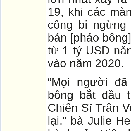
19, khi các mà
cộng bị ngừng
bán [pháo bông]
từ 1 tỷ USD nă
vào năm 2020.
“Mọi người đã
bông bắt đầu 
Chiến Sĩ Trận 
lại,” bà Julie 