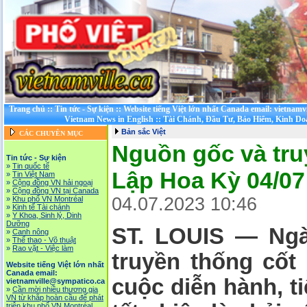
Trang chủ
::
Tin tức - Sự kiện
::
Website tiếng Việt lớn nhất Canada email: vietnamv
Vietnam News in English
::
Tài Chánh, Đầu Tư, Bảo Hiểm, Kinh D
Bản sắc Việt
CÁC CHUYÊN MỤC
Nguồn gốc và tr
Tin tức - Sự kiện
»
Tin quốc tế
Lập Hoa Kỳ 04/07
»
Tin Việt Nam
»
Cộng đồng VN hải ngoại
»
Cộng đồng VN tại Canada
04.07.2023 10:46
»
Khu phố VN Montréal
»
Kinh tế Tài chánh
»
Y Khoa, Sinh lý, Dinh
Dưỡng
ST. LOUIS — Ngà
»
Canh nông
»
Thể thao - Võ thuật
»
Rao vặt - Việc làm
truyền thống cốt
Website tiếng Việt lớn nhất
Canada email:
cuộc diễn hành, ti
vietnamville@sympatico.ca
»
Cần mời nhiều thương gia
VN từ khắp hoàn cầu để phát
triễn khu phố VN Montréal