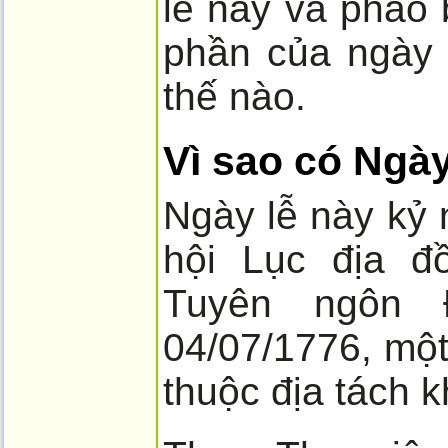
lễ này và pháo 
phần của ngày 
thế nào.
Vì sao có Ngà
Ngày lễ này kỷ 
hội Lục địa đ
Tuyên ngôn 
04/07/1776, một
thuộc địa tách 