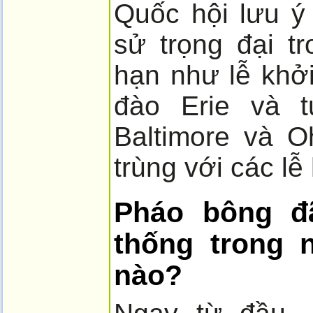
Quốc hội lưu ý 
sử trọng đại t
hạn như lễ khở
đào Erie và t
Baltimore và O
trùng với các l
Pháo bông đã
thống trong 
nào?