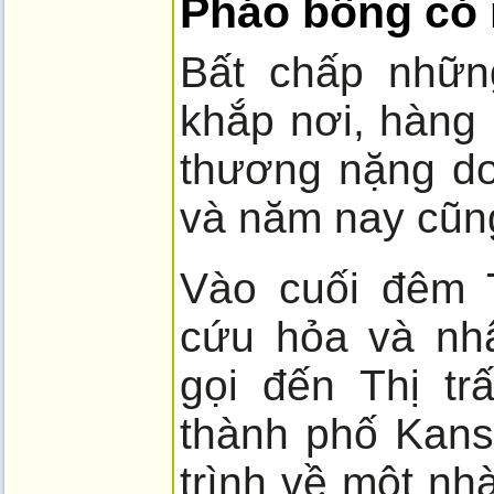
Pháo bông có
Bất chấp nhữn
khắp nơi, hàng
thương nặng d
và năm nay cũng
Vào cuối đêm T
cứu hỏa và nh
gọi đến Thị tr
thành phố Kans
trình về một nh