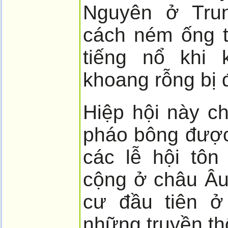
Nguyên ở Tru
cách ném ống t
tiếng nổ khi 
khoang rỗng bị 
Hiệp hội này ch
pháo bông được
các lễ hội tôn 
cộng ở châu Âu
cư đầu tiên ở
những truyền th