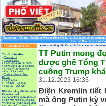
Trang chủ
::
Tin tức - Sự kiện
::
Website tiếng Việt lớn nhất Canada email: vietnam
Đầu Tư, Bảo Hiểm, Kinh Do
Website tiếng Việt lớn nhất Canada email: vietnam
CÁC CHUYÊN MỤC
TT Putin mong đợ
Tin tức - Sự kiện
»
Tin quốc tế
được ghế Tổng 
»
Tin Việt Nam
»
Cộng đồng VN hải ngoại
»
Cộng đồng VN tại Canada
cuồng Trump khá
»
Khu phố VN Montréal
»
Kinh tế Tài chánh
»
Y Khoa, Sinh lý, Dinh
Dưỡng
31.12.2023 16:35
»
Canh nông
»
Thể thao - Võ thuật
»
Rao vặt - Việc làm
Điện Kremlin tiết
Website tiếng Việt lớn nhất
Canada email:
mà ông Putin kỳ v
vietnamville@sympatico.ca
»
Cần mời nhiều thương gia
VN từ khắp hoàn cầu để phát
triễn khu phố VN Montréal