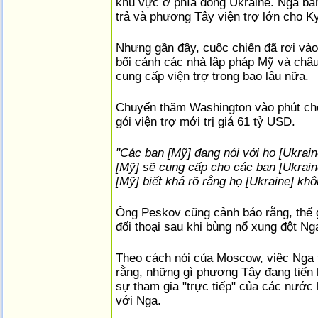
khu vực ở phía đông Ukraine. Nga ban
trả và phương Tây viện trợ lớn cho Ky
Nhưng gần đây, cuộc chiến đã rơi vào 
bối cảnh các nhà lập pháp Mỹ và châu
cung cấp viện trợ trong bao lâu nữa.
Chuyến thăm Washington vào phút chó
gói viện trợ mới trị giá 61 tỷ USD.
"Các bạn [Mỹ] đang nói với họ [Ukraine
[Mỹ] sẽ cung cấp cho các bạn [Ukraine
[Mỹ] biết khá rõ rằng họ [Ukraine] khô
Ông Peskov cũng cảnh báo rằng, thế 
đối thoại sau khi bùng nổ xung đột Ng
Theo cách nói của Moscow, việc Nga t
rằng, những gì phương Tây đang tiến h
sự tham gia "trực tiếp" của các nước
với Nga.