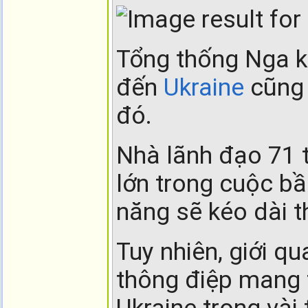
Tổng thống Nga k
đến
Ukraine
cũng 
đó.
Nhà lãnh đạo 71 t
lớn trong cuộc bầ
năng sẽ kéo dài t
Tuy nhiên, giới q
thông điệp mang t
Ukraine trong vài