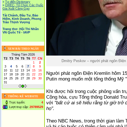
»
Tự điển Dictionary
»
OREC- Tố Chức Các Quốc
Gia Xuất Cảng Gạo
Tài Chánh, Đầu Tư, Bảo
Hiểm, Kinh Doanh, Phong
Trào Thịnh Vượng
Trang thơ- Hội Thi Nhân
VN Quốc Tế - IAVP
XEM BÀI THEO NGÀY
Tháng Tám 2026
T2
T3
T4
T5
T6
T7
CN
Dmitry Peskov – người phát ngôn Điện K
1
2
3
4
5
6
7
8
9
10
11
12
13
14
15
16
Người phát ngôn Điện Kremlin hôm 15/
17
18
19
20
21
22
23
Putin mong muốn một tổng thống Mỹ "c
24
25
26
27
28
29
30
31
Khi được hỏi trong cuộc phỏng vấn trự
Cộng hòa, cựu Tổng thống Donald Tru
THỐNG KÊ WEBSITE
với
"bất cứ ai sẽ hiểu rằng từ giờ tr
Trực tuyến:
4
Lượt truy cập:
29789529
họ".
Theo NBC News, trong thời gian làm 
và bị cáo buộc có thiện cảm với nhà 