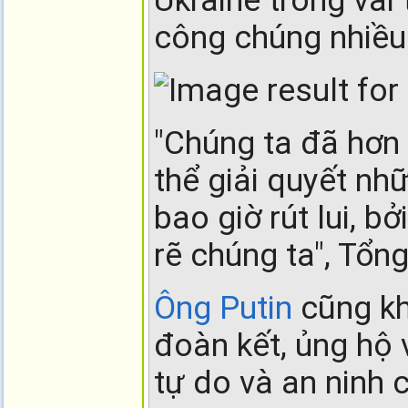
công chúng nhiều 
"Chúng ta đã hơn
thể giải quyết nh
bao giờ rút lui, b
rẽ chúng ta", Tổn
Ông Putin
cũng kh
đoàn kết, ủng hộ v
tự do và an ninh c