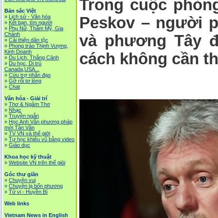
Trong cuộc phỏng
Bản sắc Việt
»
Lịch sử - Văn hóa
Peskov – người p
»
Kết bạn, tìm người
»
Phụ Nữ, Thẩm Mỹ, Gia
Chánh
và phương Tây đ
»
Cải thiện dân tộc
»
Phong trào Thịnh Vượng,
Kinh Doanh
cách không cần th
»
Du Lịch, Thắng Cảnh
»
Du học, Di trú
Canada,USA...
»
Cứu trợ nhân đạo
»
Gỡ rối tơ lòng
»
Chat
Văn hóa - Giải trí
»
Thơ & Ngâm Thơ
»
Nhạc
»
Truyện ngắn
»
Học Anh Văn phương pháp
mới Tân Văn
»
TV VN và thế giới
»
Tự học khiêu vũ bằng video
»
Giáo dục
Khoa học kỹ thuật
»
Website VN trên thế giói
Góc thư giãn
»
Chuyện vui
»
Chuyện lạ bốn phương
»
Tử vi - Huyền Bí
Web links
Vietnam News in English