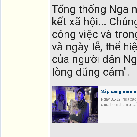
Tổng thống Nga nó
kết xã hội... Chún
công việc và tron
và ngày lễ, thể h
của người dân Nga
lòng dũng cảm".
Sắp sang năm mớ
Ngày 31-12, Nga xác 
chứa bom chùm bị cấm