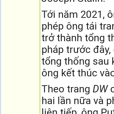
Tới năm 2021, ô
phép ông tái tr
trở thành tổng 
pháp trước đây, 
tổng thống sau k
ông kết thúc và
Theo trang
DW
c
hai lần nữa và p
liên tiếp, ông P