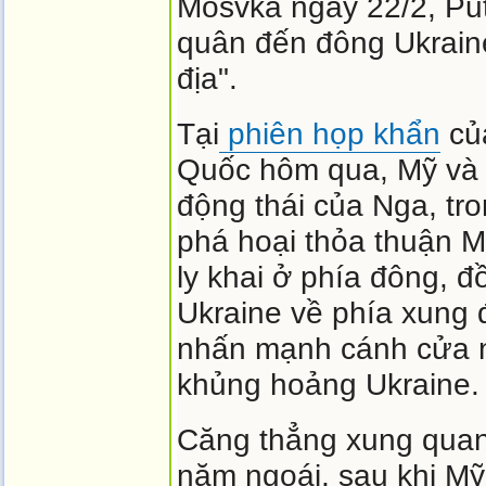
Mosvka ngày 22/2, Put
quân đến đông Ukraine
địa".
Tại
phiên họp khẩn
củ
Quốc hôm qua, Mỹ và 
động thái của Nga, tr
phá hoại thỏa thuận Mi
ly khai ở phía đông, đ
Ukraine về phía xung 
nhấn mạnh cánh cửa n
khủng hoảng Ukraine.
Căng thẳng xung quanh
năm ngoái, sau khi M