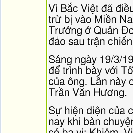
Vì Bắc Việt đã đi
trừ bị vào Miền N
Trưởng ở Quân Đoà
đảo sau trận chiế
Sáng ngày 19/3/1
để trình bày với T
của ông. Lần này 
Trần Văn Hương.
Sự hiện diện của c
nay khi bàn chuyệ
có ba vị: Khiêm, 