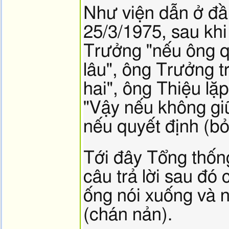
hình
Như viện dẫn ở đầ
ảnh,
25/3/1975, sau kh
Trưởng "nếu ông q
lâu", ông Trưởng t
hai", ông Thiệu lặp
"Vậy nếu không gi
nếu quyết định (bỏ 
Tới đây Tổng thốn
câu trả lời sau đ
ống nói xuống và 
(chán nản).