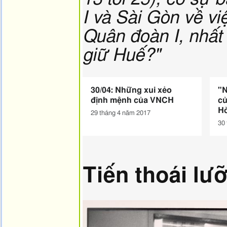
I và Sài Gòn về vi
Quân đoàn I, nhất
giữ Huế?"
30/04: Những xui xẻo
"
định mệnh của VNCH
củ
H
29 tháng 4 năm 2017
30
Tiến thoái lư