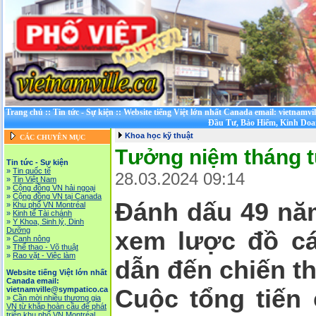
Trang chủ
::
Tin tức - Sự kiện
::
Website tiếng Việt lớn nhất Canada email: vietnamvi
Đầu Tư, Bảo Hiểm, Kinh Doa
Khoa học kỹ thuật
CÁC CHUYÊN MỤC
Tưởng niệm tháng t
Tin tức - Sự kiện
»
Tin quốc tế
28.03.2024 09:14
»
Tin Việt Nam
»
Cộng đồng VN hải ngoại
»
Cộng đồng VN tại Canada
Đánh dấu 49 năm
»
Khu phố VN Montréal
»
Kinh tế Tài chánh
»
Y Khoa, Sinh lý, Dinh
Dưỡng
xem lược đồ cá
»
Canh nông
»
Thể thao - Võ thuật
»
Rao vặt - Việc làm
dẫn đến chiến t
Website tiếng Việt lớn nhất
Canada email:
vietnamville@sympatico.ca
Cuộc tổng tiến 
»
Cần mời nhiều thương gia
VN từ khắp hoàn cầu để phát
triễn khu phố VN Montréal