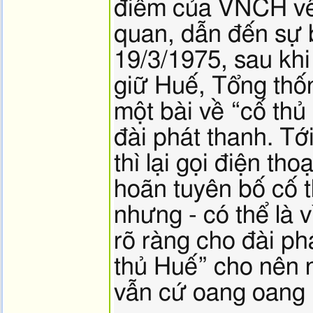
điểm của VNCH về 
quan, dẫn đến sự 
19/3/1975, sau kh
giữ Huế, Tổng thố
một bài về “cố thủ
đài phát thanh. T
thì lại gọi điện th
hoãn tuyên bố cố 
nhưng - có thể là 
rõ ràng cho đài phá
thủ Huế” cho nên 
vẫn cứ oang oang p