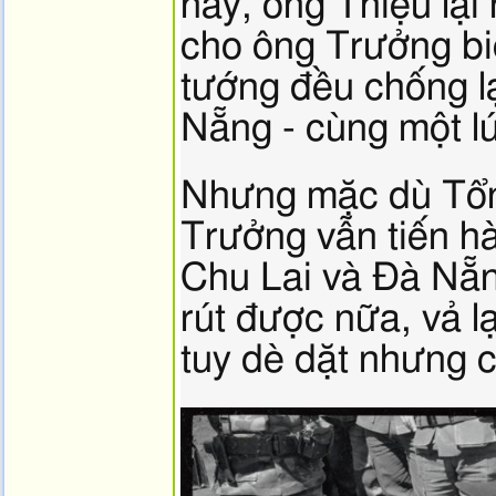
này, ông Thiệu lại
cho ông Trưởng bi
tướng đều chống lạ
Nẵng - cùng một lú
Nhưng mặc dù Tổng
Trưởng vẫn tiến h
Chu Lai và Đà Nẵng
rút được nữa, vả l
tuy dè dặt nhưng ch