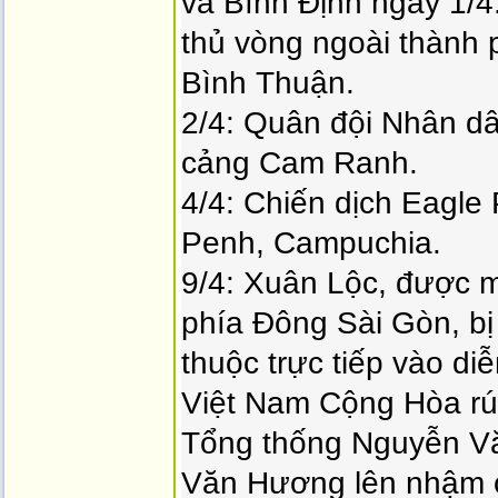
và Bình Định ngày 1/4
thủ vòng ngoài thành
Bình Thuận.
2/4: Quân đội Nhân d
cảng Cam Ranh.
4/4: Chiến dịch Eagle 
Penh, Campuchia.
9/4: Xuân Lộc, được m
phía Đông Sài Gòn, bị
thuộc trực tiếp vào di
Việt Nam Cộng Hòa rút
Tổng thống Nguyễn Vă
Văn Hương lên nhậm 