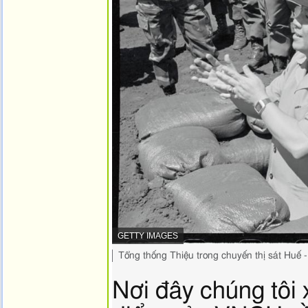
NGUỒN
GETTY IMAGES
HÌNH
Chụp
Tổng thống Thiệu trong chuyến thị sát Huế
ẢNH,
lại
hình
Nơi đây chúng tôi 
ảnh,