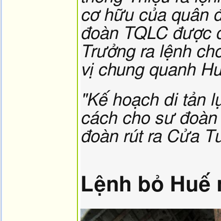
cơ hữu của quân 
đoàn TQLC được đ
Trưởng ra lệnh ch
vị chung quanh H
"Kế hoạch di tản 
cách cho sư đoàn 
đoàn rút ra Cửa 
Lệnh bỏ Huế 