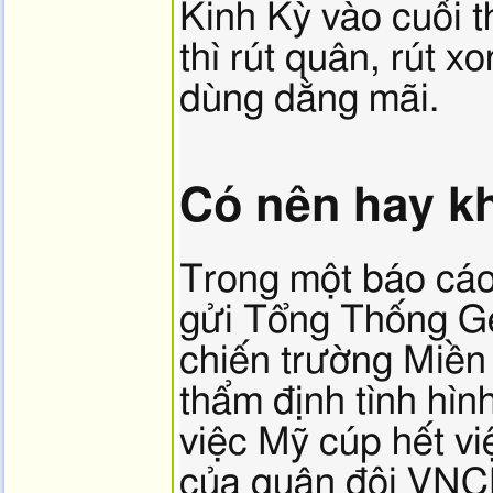
Kinh Kỳ vào cuối t
thì rút quân, rút 
dùng dằng mãi.
Có nên hay k
Trong một báo cá
gửi Tổng Thống Ge
chiến trường Miền
thẩm định tình hìn
việc Mỹ cúp hết vi
của quân đội VNCH