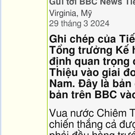
Gửi tới BBC News Tiế
trò,
Virginia, Mỹ
29 tháng 3 2024
Ghi chép của Ti
Tổng trưởng Kế 
định quan trọng
Thiệu vào giai đ
Nam. Đây là bản 
bản trên BBC và
Vua nước Chiêm T
chiến thắng cả đư