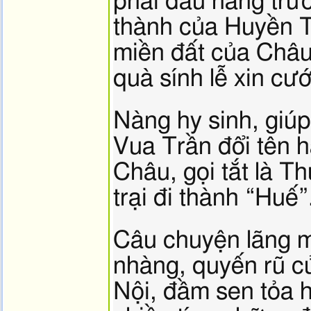
phải đầu hàng trư
thành của Huyền T
miền đất của Châu
quà sính lễ xin cư
Nàng hy sinh, gi
Vua Trần đổi tên 
Châu, gọi tắt là 
trại đi thành “Huế”
Câu chuyện lãng m
nhàng, quyến rũ c
Nội, đầm sen tỏa 