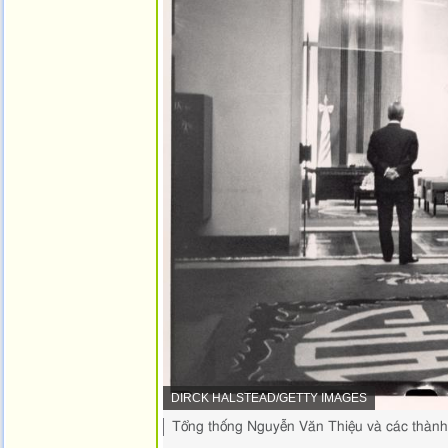
NGUỒN
DIRCK HALSTEAD/GETTY IMAGES
HÌNH
Chụp
Tổng thống Nguyễn Văn Thiệu và các thành v
ẢNH,
lại