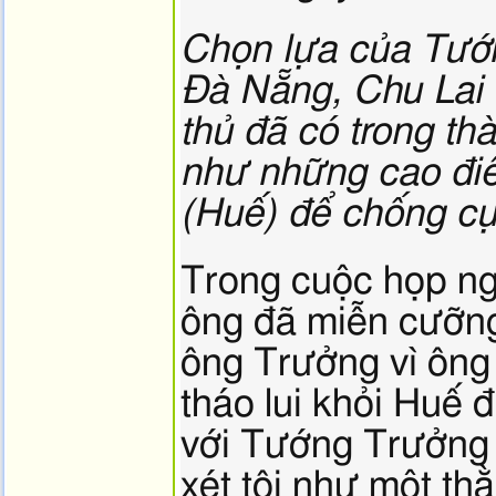
Chọn lựa của Tướn
Đà Nẵng, Chu Lai 
thủ đã có trong th
như những cao đi
(Huế) để chống cự
Trong cuộc họp ngà
ông đã miễn cưỡng
ông Trưởng vì ông
tháo lui khỏi Huế 
với Tướng Trưởng 
xét tôi như một thằ