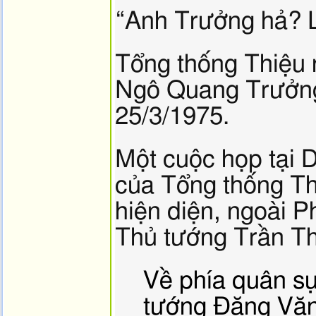
hình
“Anh Trưởng hả? 
ảnh,
Tổng thống Thiệu 
Ngô Quang Trưởng
25/3/1975.
Một cuộc họp tại 
của Tổng thống Th
hiện diện, ngoài 
Thủ tướng Trần Th
Về phía quân sự
tướng Đặng Văn