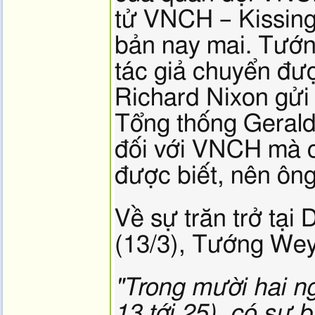
tử VNCH – Kissing
bản nay mai. Tướn
tác giả chuyển đượ
Richard Nixon gửi
Tổng thống Gerald
đối với VNCH mà c
được biết, nên ôn
Về sự trăn trở tại
(13/3), Tướng Wey
"Trong mười hai ng
13 tới 25), có sự 