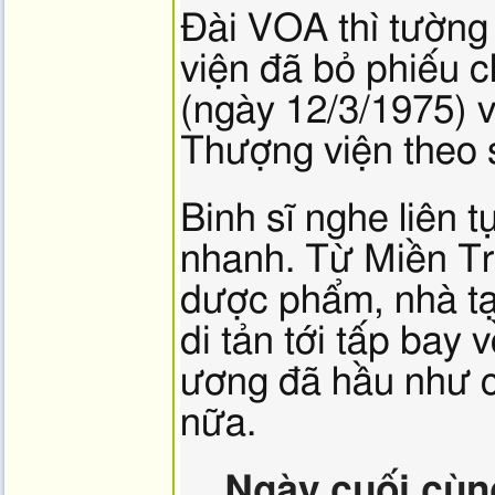
Đài VOA thì tường
viện đã bỏ phiếu 
(ngày 12/3/1975) v
Thượng viện theo s
Binh sĩ nghe liên t
nhanh. Từ Miền Tru
dược phẩm, nhà tạm
di tản tới tấp bay
ương đã hầu như c
nữa.
Ngày cuối cùn