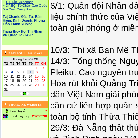
»
Tự điển Dictionary
6/1: Quân đội Nhân d
»
OREC- Tố Chức Các Quốc
Gia Xuất Cảng Gạo
liệu chính thức của Vi
Tài Chánh, Đầu Tư, Bảo
Hiểm, Kinh Doanh, Phong
Trào Thịnh Vượng
toàn giải phóng ở mi
Trang thơ- Hội Thi Nhân
VN Quốc Tế - IAVP
10/3: Thị xã Ban Mê Th
XEM BÀI THEO NGÀY
14/3: Tổng thống Nguy
Tháng Tám 2026
T2
T3
T4
T5
T6
T7
CN
1
2
Pleiku. Cao nguyên tr
3
4
5
6
7
8
9
10
11
12
13
14
15
16
Hòa rút khỏi Quảng Tr
17
18
19
20
21
22
23
24
25
26
27
28
29
30
31
dân Việt Nam giải ph
căn cứ liên hợp quân 
THỐNG KÊ WEBSITE
Trực tuyến:
7
toàn bộ tỉnh Thừa Thiê
Lượt truy cập:
29790990
29/3: Đà Nẵng thất th