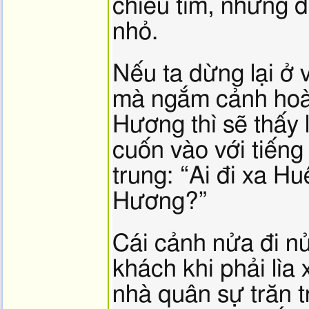
chiều tím, những 
nhỏ.
Nếu ta dừng lại ở 
mà ngắm cảnh hoà
Hương thì sẽ thấy 
cuốn vào với tiến
trung: “Ai đi xa 
Hương?”
Cái cảnh nửa đi n
khách khi phải lìa
nhà quân sự trăn tr