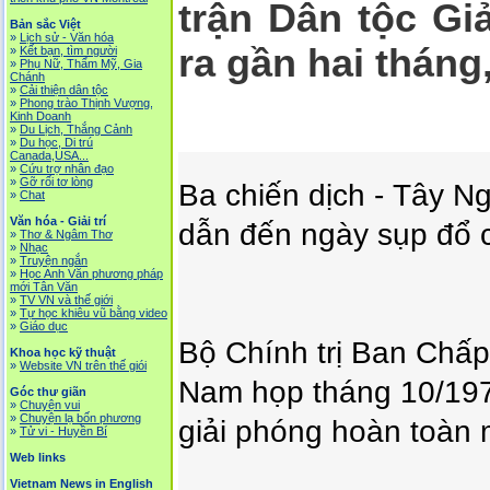
trận Dân tộc Gi
Bản sắc Việt
»
Lịch sử - Văn hóa
ra gần hai tháng,
»
Kết bạn, tìm người
»
Phụ Nữ, Thẩm Mỹ, Gia
Chánh
»
Cải thiện dân tộc
»
Phong trào Thịnh Vượng,
Kinh Doanh
»
Du Lịch, Thắng Cảnh
»
Du học, Di trú
Canada,USA...
»
Cứu trợ nhân đạo
»
Gỡ rối tơ lòng
Ba chiến dịch - Tây N
»
Chat
Văn hóa - Giải trí
dẫn đến ngày sụp đổ 
»
Thơ & Ngâm Thơ
»
Nhạc
»
Truyện ngắn
»
Học Anh Văn phương pháp
mới Tân Văn
»
TV VN và thế giới
»
Tự học khiêu vũ bằng video
»
Giáo dục
Bộ Chính trị Ban Chấ
Khoa học kỹ thuật
»
Website VN trên thế giói
Nam họp tháng 10/1974
Góc thư giãn
»
Chuyện vui
»
Chuyện lạ bốn phương
giải phóng hoàn toàn
»
Tử vi - Huyền Bí
Web links
Vietnam News in English