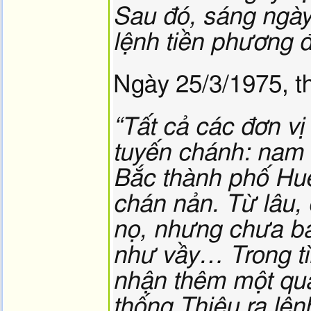
Sau đó, sáng ngày
lệnh tiền phương 
Ngày 25/3/1975, t
“Tất cả các đơn vị
tuyến chánh: nam 
Bắc thành phố Huế
chán nản. Từ lâu, 
nọ, nhưng chưa ba
như vầy… Trong tì
nhận thêm một quâ
thống Thiệu ra lệ