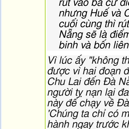
rút vào ba cứ đ
nhưng Huế và Ch
cuối cùng thì r
Nẵng sẽ là điể
binh và bốn liê
Vì lúc ấy "không t
được vì hai đoạn 
Chu Lai đến Đà Nẵn
người tỵ nạn lại đ
này để chạy về Đà
'Chúng ta chỉ có m
hành ngay trước kh