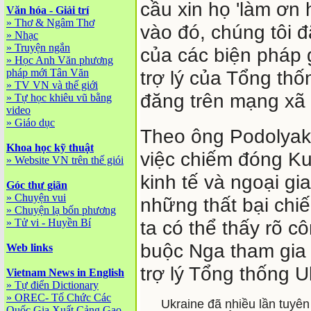
cầu xin họ 'làm ơn
Văn hóa - Giải trí
»
Thơ & Ngâm Thơ
vào đó, chúng tôi 
»
Nhạc
»
Truyện ngắn
của các biện pháp 
»
Học Anh Văn phương
pháp mới Tân Văn
trợ lý của Tổng th
»
TV VN và thế giới
đăng trên mạng xã 
»
Tự học khiêu vũ bằng
video
»
Giáo dục
Theo ông Podolyak
Khoa học kỹ thuật
việc chiếm đóng Ku
»
Website VN trên thế giói
kinh tế và ngoại gi
Góc thư giãn
»
Chuyện vui
những thất bại chi
»
Chuyện lạ bốn phương
»
Tử vi - Huyền Bí
ta có thể thấy rõ 
buộc Nga tham gia 
Web links
trợ lý Tổng thống U
Vietnam News in English
»
Tự điển Dictionary
»
OREC- Tố Chức Các
Ukraine đã nhiều lần tuyên
Quốc Gia Xuất Cảng Gạo