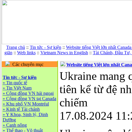
Trang chủ
::
Tin tức - Sự kiện
::
Website tiếng Việt lớn nhất Canada
giãn
::
Web links
::
Vietnam News in English
::
Tài Chánh, Đầu Tư,
Các chuyên mục
Website tiếng Việt lớn nhất Can
Ukraine mang q
Tin tức - Sự kiện
»
Tin quốc tế
tiên kể từ đệ n
»
Tin Việt Nam
»
Cộng đồng VN hải ngoại
»
Cộng đồng VN tại Canada
chiếm
»
Khu phố VN Montréal
»
Kinh tế Tài chánh
17.08.2024 11:
»
Y Khoa, Sinh lý, Dinh
Dưỡng
»
Canh nông
»
Thể thao - Võ thuật