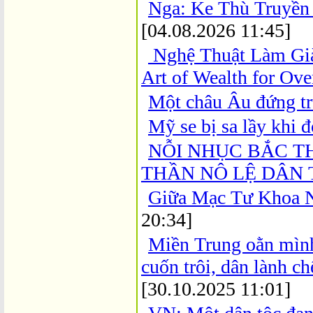
Nga: Ke Thù Truyền
[04.08.2026 11:45]
Nghệ Thuật Làm Già
Art of Wealth for Ove
Một châu Âu đứng tr
Mỹ se bị sa lầy khi 
NỖI NHỤC BẮC T
THẦN NÔ LỆ DÂN 
Giữa Mạc Tư Khoa 
20:34]
Miền Trung oằn mình 
cuốn trôi, dân lành ch
[30.10.2025 11:01]