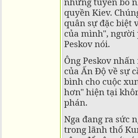
những tuyên bố nh
quyền Kiev. Chúng
quân sự đặc biệt v
của mình", người
Peskov nói.
Ông Peskov nhấn
của Ấn Độ về sự c
bình cho cuộc xun
hơn" hiện tại khô
phán.
Nga đang ra sức n
trong lãnh thổ Ku