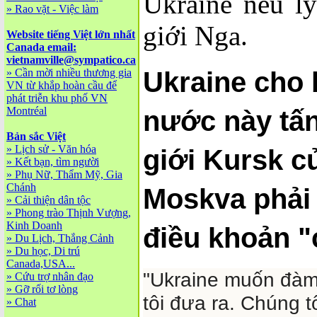
Ukraine nêu lý
»
Rao vặt - Việc làm
giới Nga.
Website tiếng Việt lớn nhất
Canada email:
vietnamville@sympatico.ca
»
Cần mời nhiều thương gia
Ukraine cho 
VN từ khắp hoàn cầu để
phát triễn khu phố VN
Montréal
nước này tấn
Bản sắc Việt
»
Lịch sử - Văn hóa
giới Kursk 
»
Kết bạn, tìm người
»
Phụ Nữ, Thẩm Mỹ, Gia
Chánh
Moskva phải
»
Cải thiện dân tộc
»
Phong trào Thịnh Vượng,
Kinh Doanh
điều khoản "
»
Du Lịch, Thắng Cảnh
»
Du học, Di trú
Canada,USA...
"Ukraine muốn đàm
»
Cứu trợ nhân đạo
»
Gỡ rối tơ lòng
tôi đưa ra. Chúng 
»
Chat