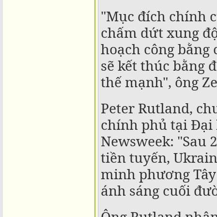
"Mục đích chính c
chấm dứt xung đột
hoạch công bằng c
sẽ kết thúc bằng 
thế mạnh", ông Ze
Peter Rutland, ch
chính phủ tại Đại
Newsweek: "Sau 2 
tiền tuyến, Ukrai
minh phương Tây 
ánh sáng cuối đư
Ông Rutland nhận