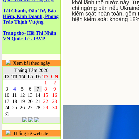
khỏi lãnh thổ nước này. Tu
chỉ ngừng bắn nếu Ukraine
Tài Chánh, Đầu Tư, Bảo
kiểm soát hoàn toàn, gồm 
Hiểm, Kinh Doanh, Phong
hiện kiểm soát khoảng 18% 
Trào Thịnh Vượng
Trang thơ- Hội Thi Nhân
VN Quốc Tế - IAVP
Xem bài theo ngày
Tháng Tám 2026
T2
T3
T4
T5
T6
T7
CN
1
2
3
4
5
6
7
8
9
10
11
12
13
14
15
16
17
18
19
20
21
22
23
24
25
26
27
28
29
30
31
Thống kê website