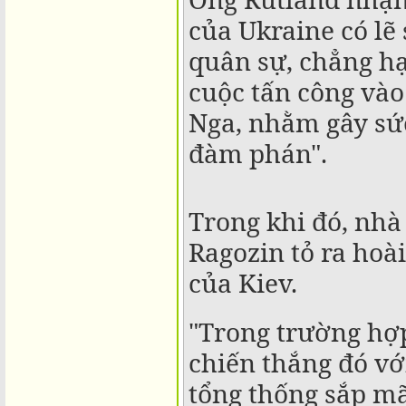
của Ukraine có lẽ 
quân sự, chẳng hạ
cuộc tấn công vào
Nga, nhằm gây sứ
đàm phán".
DTads
Quảng cáo của
Trong khi đó, nhà
Ragozin tỏ ra hoà
của Kiev.
"Trong trường hợp
chiến thắng đó vớ
tổng thống sắp m