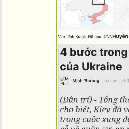
Huyền
Vị trí tỉnh Kursk. Đồ họa:
CNN
4 bước trong
của Ukraine
Minh Phương
Thứ năm, 29/0
(Dân trí) - Tổng 
cho biết, Kiev đã 
trong cuộc xung đ
cả về quân sự, an 