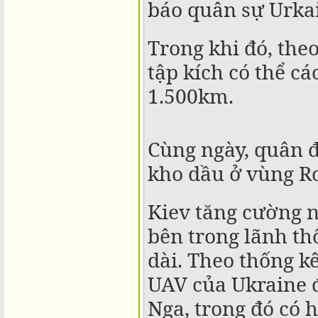
báo quân sự Urka
Trong khi đó, the
tập kích có thể cá
1.500km.
DTads
Quảng cáo của
Cùng ngày, quân đ
kho dầu ở vùng Ro
Kiev tăng cường 
bên trong lãnh th
dài. Theo thống k
UAV của Ukraine 
Nga, trong đó có h