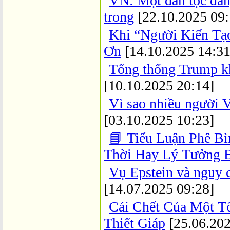
VN: Một dân tộc đang
trong
[22.10.2025 09:
Khi “Người Kiến Tạ
Ơn
[14.10.2025 14:31
Tổng thống Trump kh
[10.10.2025 20:14]
Vì sao nhiều người 
[03.10.2025 10:23]
📘 Tiểu Luận Phê Bì
Thời Hay Lý Tưởng B
Vụ Epstein và nguy 
[14.07.2025 09:28]
Cái Chết Của Một T
Thiết Giáp
[25.06.202