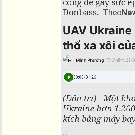
công để gây sức é
Donbass.
Theo
New
UAV Ukraine 
thổ xa xôi củ
Minh Phương
Thứ năm, 29/0
00:00
/
01:26
(Dân trí) - Một kh
Ukraine hơn 1.200
kích bằng máy bay