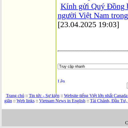
Kính gửi Quý Đồng 
người Việt Nam trong 
[23.04.2025 19:03]
Trang chủ
::
Tin tức - Sự kiện
::
Website tiếng Việt lớn nhất Canada
giãn
::
Web links
::
Vietnam News in English
::
Tài Chánh, Đầu Tư,
C