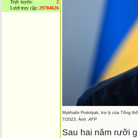
Trực tuyến:
2
Lượt truy cập:
29784626
Mykhailo Podolyak, trợ lý của Tổng thố
7/2023. Ảnh:
AFP
Sau hai năm rưỡi g