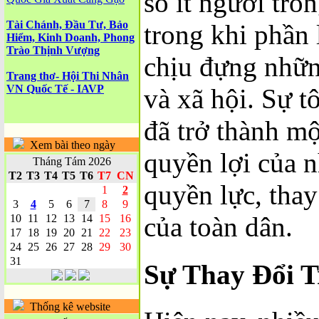
số ít người tr
Tài Chánh, Đầu Tư, Bảo
trong khi phần
Hiểm, Kinh Doanh, Phong
Trào Thịnh Vượng
chịu đựng nhữn
Trang thơ- Hội Thi Nhân
VN Quốc Tế - IAVP
và xã hội. Sự 
đã trở thành mộ
Xem bài theo ngày
quyền lợi của 
Tháng Tám 2026
T2
T3
T4
T5
T6
T7
CN
quyền lực, thay
1
2
3
4
5
6
7
8
9
của toàn dân.
10
11
12
13
14
15
16
17
18
19
20
21
22
23
24
25
26
27
28
29
30
31
Sự Thay Đổi T
Thống kê website