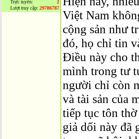
Hiện nay, nhiề
Trực tuyến:
2
Lượt truy cập:
29786787
Việt Nam không
cộng sản như t
đó, họ chỉ tin 
Điều này cho t
mình trong tư 
người chỉ còn 
và tài sản của 
tiếp tục tôn th
giả dối này đã 