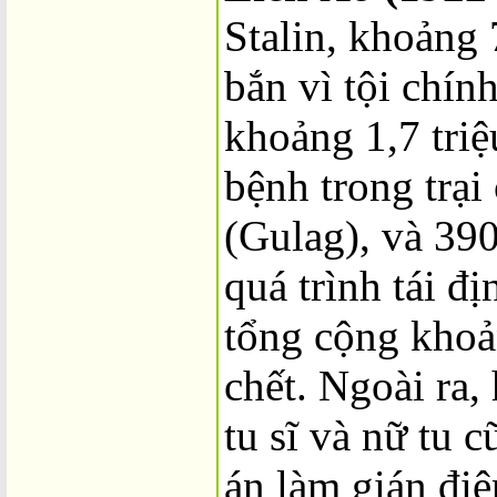
Stalin, khoảng
bắn vì tội chính
khoảng 1,7 triệ
bệnh trong trại
(Gulag), và 39
quá trình tái đ
tổng cộng khoả
chết. Ngoài ra,
tu sĩ và nữ tu c
án làm gián đi