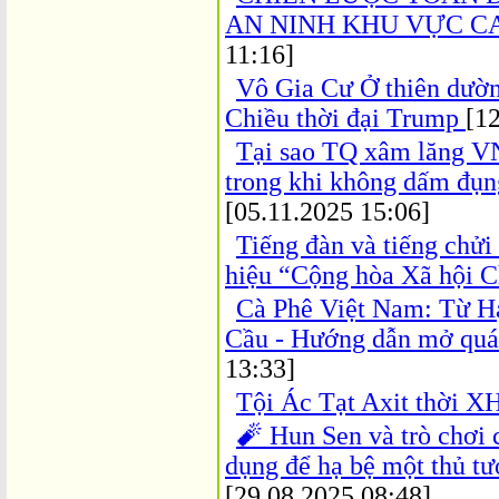
AN NINH KHU VỰC C
11:16]
Vô Gia Cư Ở thiên dư
Chiều thời đại Trump
[1
Tại sao TQ xâm lăng VN
trong khi không dấm đụn
[05.11.2025 15:06]
Tiếng đàn và tiếng chửi
hiệu “Cộng hòa Xã hội 
Cà Phê Việt Nam: Từ H
Cầu - Hướng dẫn mở quá
13:33]
Tội Ác Tạt Axit thời 
🧨 Hun Sen và trò chơi c
dụng để hạ bệ một thủ tư
[29.08.2025 08:48]