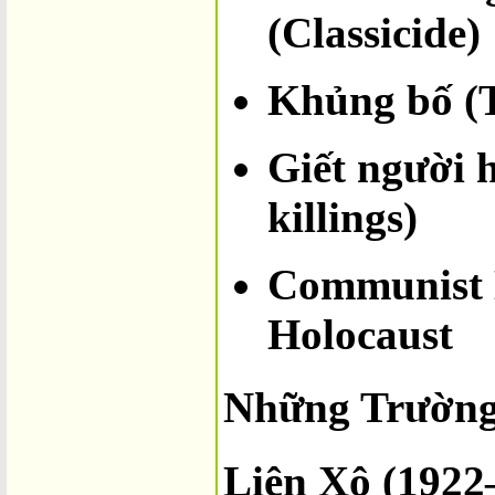
(Classicide)
Khủng bố (T
Giết người 
killings)
Communist 
Holocaust
Những Trường
Liên Xô (1922