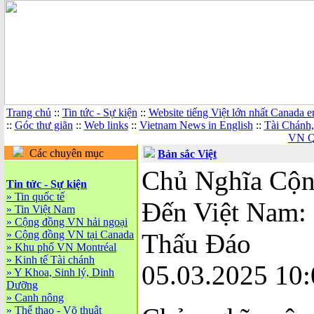
Trang chủ
::
Tin tức - Sự kiện
::
Website tiếng Việt lớn nhất Canada 
::
Góc thư giãn
::
Web links
::
Vietnam News in English
::
Tài Chánh
VN Q
Các chuyên mục
Bản sắc Việt
Chủ Nghĩa Cộn
Tin tức - Sự kiện
»
Tin quốc tế
Đến Việt Nam:
»
Tin Việt Nam
»
Cộng đồng VN hải ngoại
»
Cộng đồng VN tại Canada
Thấu Đáo
»
Khu phố VN Montréal
»
Kinh tế Tài chánh
05.03.2025 10:
»
Y Khoa, Sinh lý, Dinh
Dưỡng
»
Canh nông
»
Thể thao - Võ thuật