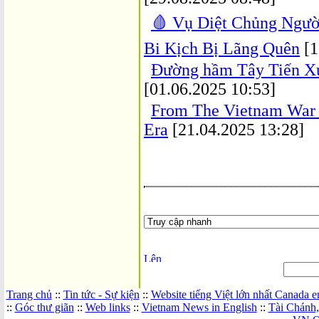
🩸 Vụ Diệt Chủng Người
Bi Kịch Bị Lãng Quên
[1
Đường hầm Tây Tiến X
[01.06.2025 10:53]
From The Vietnam War 
Era
[21.04.2025 13:28]
Trang chủ
::
Tin tức - Sự kiện
::
Website tiếng Việt lớn nhất Canada 
::
Góc thư giãn
::
Web links
::
Vietnam News in English
::
Tài Chánh