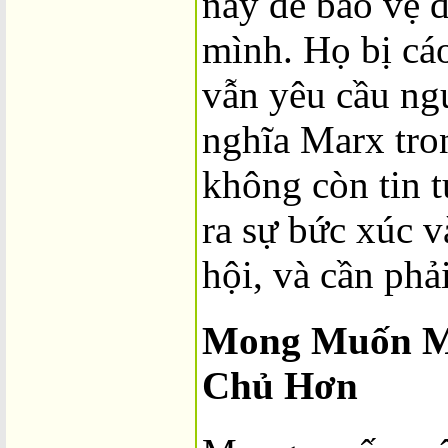
này để bảo vệ đ
mình. Họ bị cáo
vẫn yêu cầu ng
nghĩa Marx tro
không còn tin 
ra sự bức xúc v
hội, và cần phả
Mong Muốn M
Chủ Hơn