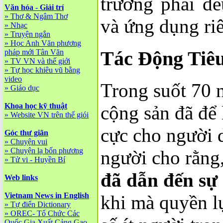
trường phái đ
Văn hóa - Giải trí
»
Thơ & Ngâm Thơ
và ứng dụng ri
»
Nhạc
»
Truyện ngắn
»
Học Anh Văn phương
Tác Động Tiê
pháp mới Tân Văn
»
TV VN và thế giới
»
Tự học khiêu vũ bằng
video
Trong suốt 70 
»
Giáo dục
Khoa học kỹ thuật
cộng sản đã để l
»
Website VN trên thế giói
cực cho người 
Góc thư giãn
»
Chuyện vui
»
Chuyện lạ bốn phương
người cho rằng
»
Tử vi - Huyền Bí
đã dẫn đến sự
Web links
Vietnam News in English
khi mà quyền l
»
Tự điển Dictionary
»
OREC- Tố Chức Các
Quốc Gia Xuất Cảng Gạo