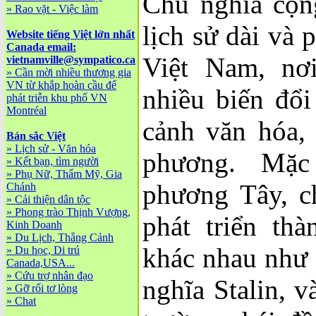
Chủ nghĩa cộn
»
Rao vặt - Việc làm
lịch sử dài và p
Website tiếng Việt lớn nhất
Canada email:
Việt Nam, nơ
vietnamville@sympatico.ca
»
Cần mời nhiều thương gia
VN từ khắp hoàn cầu để
nhiều biến đổi
phát triễn khu phố VN
Montréal
cảnh văn hóa, 
Bản sắc Việt
»
Lịch sử - Văn hóa
phương. Mặc
»
Kết bạn, tìm người
»
Phụ Nữ, Thẩm Mỹ, Gia
phương Tây, c
Chánh
»
Cải thiện dân tộc
»
Phong trào Thịnh Vượng,
phát triển th
Kinh Doanh
»
Du Lịch, Thắng Cảnh
khác nhau như
»
Du học, Di trú
Canada,USA...
»
Cứu trợ nhân đạo
nghĩa Stalin, 
»
Gỡ rối tơ lòng
»
Chat