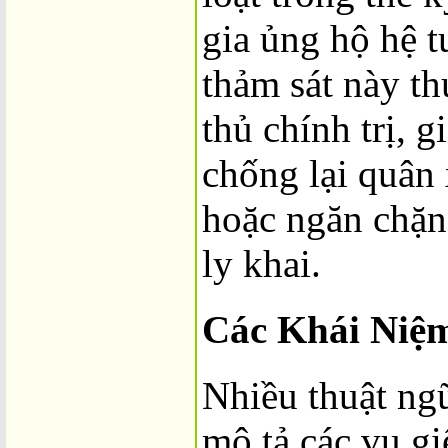
gia ủng hộ hệ t
thảm sát này t
thủ chính trị, g
chống lại quân
hoặc ngăn chặn
ly khai.
Các Khái Niệ
Nhiều thuật ng
mô tả các vụ gi