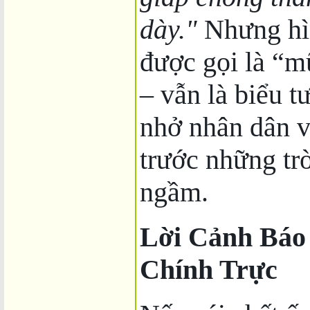
dày."
Nhưng hì
được gọi là “m
– vẫn là biểu 
nhở nhân dân về
trước những tr
ngầm.
Lời Cảnh Báo
Chính Trực