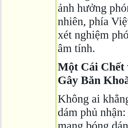
ảnh hưởng phó
nhiên, phía Vi
xét nghiệm phó
âm tính.
Một Cái Chết 
Gây Băn Kho
Không ai khẳng
dám phủ nhận: 
mang bóng dán