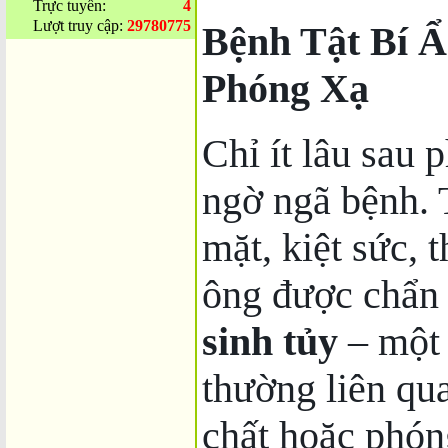
Trực tuyến:
4
Lượt truy cập:
29780775
Bệnh Tật Bí Ẩ
Phóng Xạ
Chỉ ít lâu sau 
ngờ ngã bệnh. 
mặt, kiệt sức, 
ông được chẩn
sinh tủy
– một 
thường liên qu
chất hoặc phón