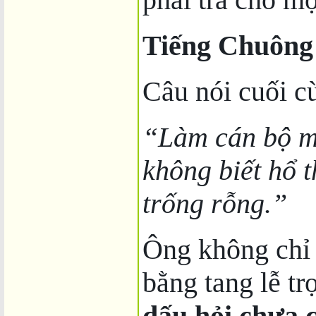
Tiếng Chuông
Câu nói cuối c
“Làm cán bộ m
không biết hổ t
trống rỗng.”
Ông không chỉ 
bằng tang lễ t
dấu hỏi chưa c