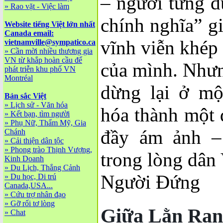
– người từng đ
»
Rao vặt - Việc làm
chính nghĩa” g
Website tiếng Việt lớn nhất
Canada email:
vĩnh viễn khép 
vietnamville@sympatico.ca
»
Cần mời nhiều thương gia
VN từ khắp hoàn cầu để
của mình. Như
phát triễn khu phố VN
Montréal
dừng lại ở mộ
Bản sắc Việt
»
Lịch sử - Văn hóa
hóa thành một 
»
Kết bạn, tìm người
»
Phụ Nữ, Thẩm Mỹ, Gia
đầy ám ảnh –
Chánh
»
Cải thiện dân tộc
»
Phong trào Thịnh Vượng,
trong lòng dân 
Kinh Doanh
»
Du Lịch, Thắng Cảnh
Người Đứng
»
Du học, Di trú
Canada,USA...
»
Cứu trợ nhân đạo
»
Gỡ rối tơ lòng
Giữa Lằn Ran
»
Chat