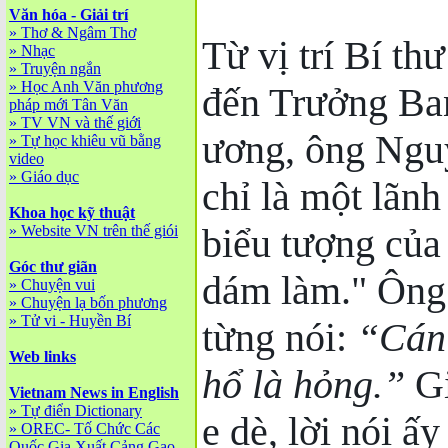
Văn hóa - Giải trí
»
Thơ & Ngâm Thơ
Từ vị trí Bí t
»
Nhạc
»
Truyện ngắn
»
Học Anh Văn phương
đến Trưởng Ba
pháp mới Tân Văn
»
TV VN và thế giới
ương, ông Ngu
»
Tự học khiêu vũ bằng
video
»
Giáo dục
chỉ là một lãnh
Khoa học kỹ thuật
biểu tượng của
»
Website VN trên thế giói
Góc thư giãn
dám làm." Ông
»
Chuyện vui
»
Chuyện lạ bốn phương
»
Tử vi - Huyền Bí
từng nói:
“Cán 
Web links
hổ là hỏng.”
Gi
Vietnam News in English
»
Tự điển Dictionary
e dè, lời nói ấ
»
OREC- Tố Chức Các
Quốc Gia Xuất Cảng Gạo