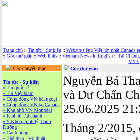
Trang chủ
::
Tin tức - Sự kiện
::
Website tiếng Việt lớn nhất Canada 
::
Góc thư giãn
::
Web links
::
Vietnam News in English
::
Tài Chánh
VN Q
Các chuyên mục
Góc thư giãn
Nguyễn Bá Tha
Tin tức - Sự kiện
»
Tin quốc tế
và Dư Chấn Ch
»
Tin Việt Nam
»
Cộng đồng VN hải ngoại
»
Cộng đồng VN tại Canada
25.06.2025 21:
»
Khu phố VN Montréal
»
Kinh tế Tài chánh
»
Y Khoa, Sinh lý, Dinh
Tháng 2/2015,
Dưỡng
»
Canh nông
»
Thể thao - Võ thuật