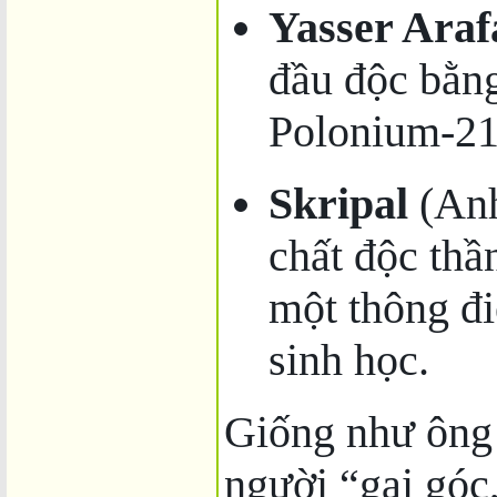
Yasser Araf
đầu độc bằng
Polonium-210
Skripal
(Anh
chất độc thầ
một thông đi
sinh học.
Giống như ông 
người “gai góc