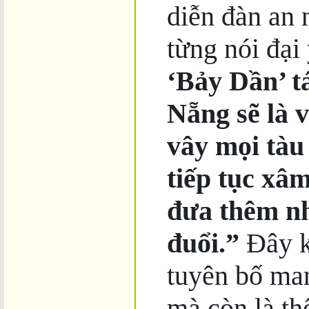
diễn đàn an 
từng nói đại
‘Bảy Dần’ t
Nẵng sẽ là 
vây mọi tàu
tiếp tục xâ
đưa thêm nh
đuổi.”
Đây k
tuyên bố man
mà còn là th