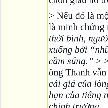
> Nếu đó là mộ
là minh chứng 
thời bình, ngườ
xuống bởi “nh
cầm súng.”
> >
ông Thanh vẫn 
cái giá của lòn
hạn của tiếng 
chính trường.