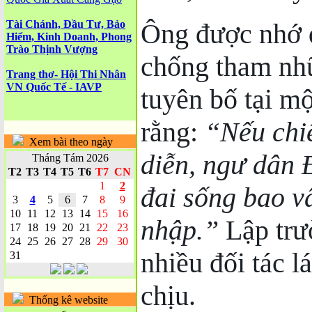
Ông được nhớ 
Tài Chánh, Đầu Tư, Bảo
Hiểm, Kinh Doanh, Phong
Trào Thịnh Vượng
chống tham nh
Trang thơ- Hội Thi Nhân
VN Quốc Tế - IAVP
tuyên bố tại mộ
rằng:
“Nếu chiế
Xem bài theo ngày
diễn, ngư dân 
Tháng Tám 2026
T2
T3
T4
T5
T6
T7
CN
1
2
đai sống bao v
3
4
5
6
7
8
9
10
11
12
13
14
15
16
nhập.”
Lập trư
17
18
19
20
21
22
23
24
25
26
27
28
29
30
nhiều đối tác l
31
chịu.
Thống kê website