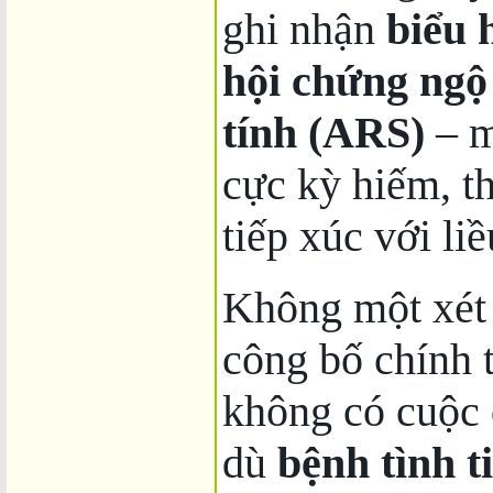
ghi nhận
biểu 
hội chứng ngộ
tính (ARS)
– m
cực kỳ hiếm, t
tiếp xúc với l
Không một xét
công bố chính 
không có cuộc đ
dù
bệnh tình t