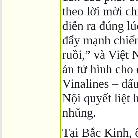
theo lời mời c
diễn ra đúng l
đẩy mạnh chiến
ruồi,” và Việt
án tử hình cho
Vinalines – dấ
Nội quyết liệt 
nhũng.
Tại Bắc Kinh, 