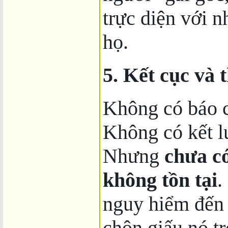
trực diện với n
họ.
5. Kết cục và 
Không có báo c
Không có kết l
Nhưng
chưa có
không tồn tại
.
nguy hiểm đến 
chôn giấu nó t