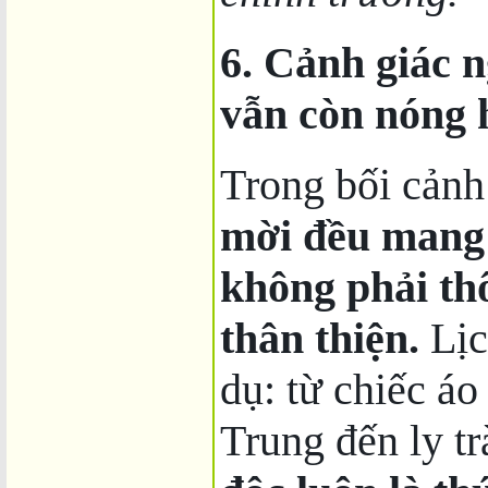
6. Cảnh giác n
vẫn còn nóng 
Trong bối cảnh
mời đều mang 
không phải th
thân thiện.
Lịc
dụ: từ chiếc á
Trung đến ly t