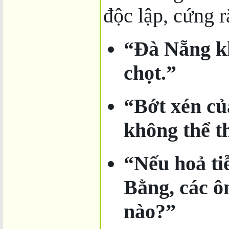
độc lập, cứng r
“Đà Nẵng k
chọt.”
“Bớt xén củ
không thể t
“Nếu hoả ti
Bằng, các ô
nào?”