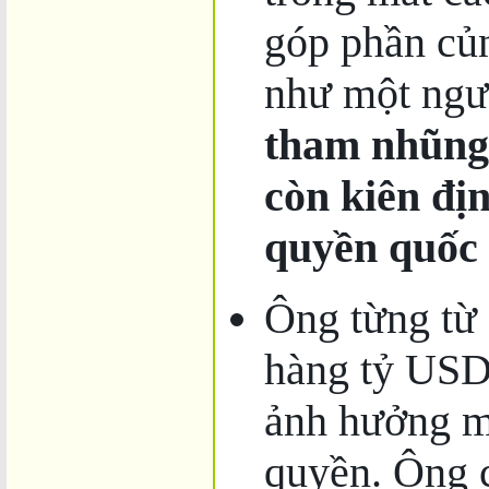
góp phần củ
như một ng
tham nhũng 
còn kiên đị
quyền quốc 
Ông từng từ 
hàng tỷ USD
ảnh hưởng m
quyền. Ông c