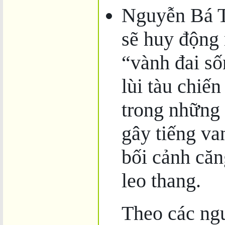
Nguyễn Bá T
sẽ huy động
“vành đai số
lùi tàu chiế
trong những
gây tiếng va
bối cảnh că
leo thang.
Theo các ngu