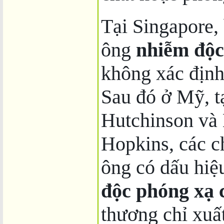
Tại Singapore, 
ông
nhiễm độc
không xác địn
Sau đó ở Mỹ, t
Hutchinson và 
Hopkins, các c
ông có dấu hiệ
độc phóng xạ 
thương chỉ xuất