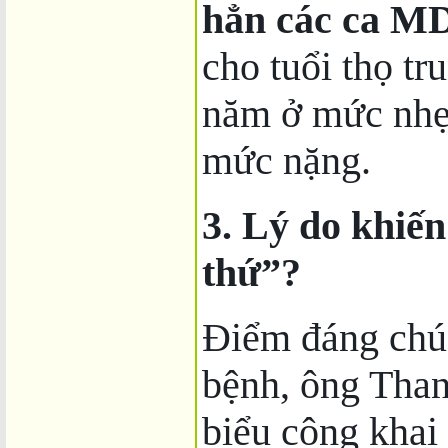
hẳn các ca M
cho tuổi thọ tr
năm ở mức nhẹ
mức nặng.
3. Lý do khiế
thứ”?
Điểm đáng chú 
bệnh, ông Than
biểu công khai 