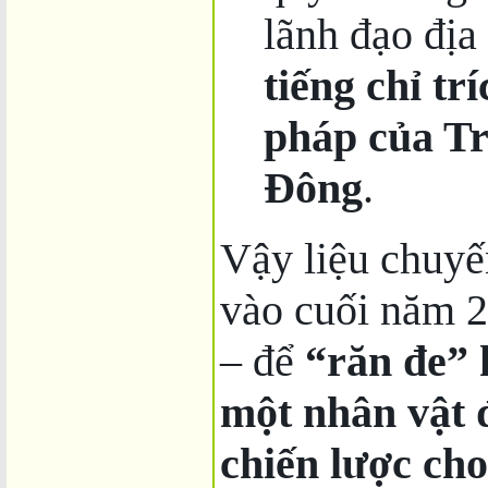
lãnh đạo địa
tiếng chỉ tr
pháp của Tr
Đông
.
Vậy liệu chuy
vào cuối năm 2
– để
“răn đe” 
một nhân vật 
chiến lược ch