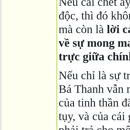
Nếu cái chết ấ
độc, thì đó khô
mà còn là
lời 
về sự mong ma
trực giữa chín
Nếu chỉ là sự 
Bá Thanh vẫn m
của tinh thần đ
tụy, và của cái
phải trả cho mộ