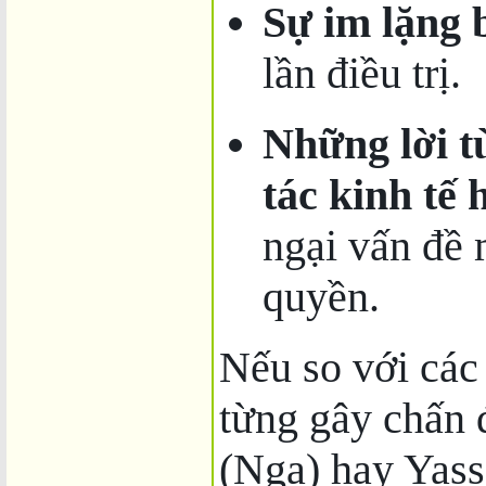
Sự im lặng 
lần điều trị.
Những lời t
tác kinh tế
ngại vấn đề 
quyền.
Nếu so với các
từng gây chấn 
(Nga) hay Yasse