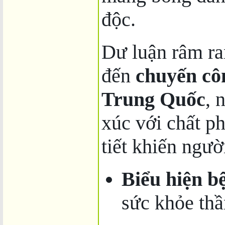
độc.
Dư luận râm ran
đến
chuyến côn
Trung Quốc
, 
xúc với chất p
tiết khiến ngườ
Biểu hiện b
sức khỏe thầ