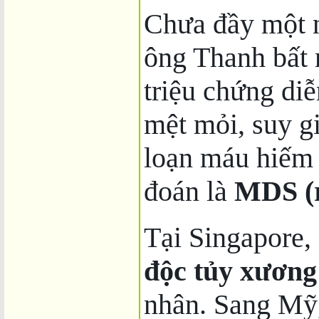
Chưa đầy một 
ông Thanh bất 
triệu chứng di
mệt mỏi, suy g
loạn máu hiếm
đoán là
MDS (r
Tại Singapore,
độc tủy xương
nhân. Sang Mỹ,