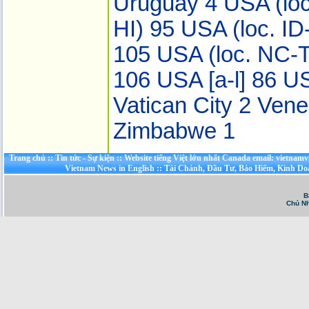
Uruguay 4
USA (lo
HI) 95
USA (loc. I
105
USA (loc. NC-
106
USA [a-l] 86
US
Vatican City 2
Vene
Zimbabwe 1
Trang chủ
::
Tin tức - Sự kiện
::
Website tiếng Việt lớn nhất Canada email: vietnamv
Vietnam News in English
::
Tài Chánh, Đầu Tư, Bảo Hiểm, Kinh D
B
Chủ Nh