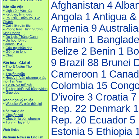
Afghanistan 4
Alba
Bản sắc Việt
»
Lịch sử - Văn hóa
Angola 1
Antigua &
»
Kết bạn, tìm người
»
Phụ Nữ, Thẩm Mỹ, Gia
Chánh
Armenia 9
Australi
»
Cải thiện dân tộc
»
Phong trào Thịnh Vượng,
Kinh Doanh
Bahrain 1
Banglad
»
Du Lịch, Thắng Cảnh
»
Du học, Di trú
Canada,USA...
Belize 2
Benin 1
Bo
»
Cứu trợ nhân đạo
»
Gỡ rối tơ lòng
»
Chat
9
Brazil 88
Brunei D
Văn hóa - Giải trí
»
Thơ & Ngâm Thơ
»
Nhạc
Cameroon 1
Canad
»
Truyện ngắn
»
Học Anh Văn phương pháp
mới Tân Văn
Colombia 15
Cong
»
TV VN và thế giới
»
Tự học khiêu vũ bằng video
»
Giáo dục
D'ivoire 3
Croatia 
Khoa học kỹ thuật
»
Website VN trên thế giói
Rep. 22
Denmark 
Góc thư giãn
»
Chuyện vui
Rep. 20
Ecuador 5
»
Chuyện lạ bốn phương
»
Tử vi - Huyền Bí
Estonia 5
Ethiopia 
Web links
Vietnam News in English