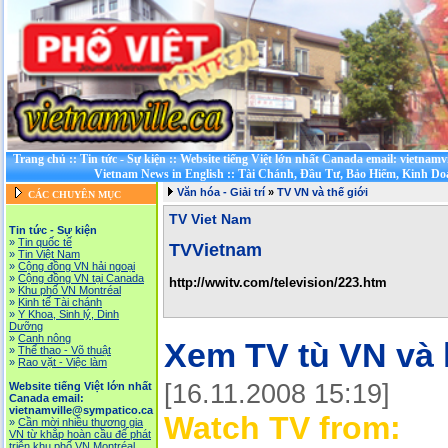
Trang chủ
::
Tin tức - Sự kiện
::
Website tiếng Việt lớn nhất Canada email: vietnamv
Vietnam News in English
::
Tài Chánh, Đầu Tư, Bảo Hiểm, Kinh D
Văn hóa - Giải trí
»
TV VN và thế giới
CÁC CHUYÊN MỤC
TV Viet Nam
Tin tức - Sự kiện
»
Tin quốc tế
TVVietnam
»
Tin Việt Nam
»
Cộng đồng VN hải ngoại
»
Cộng đồng VN tại Canada
http://wwitv.com/television/223.htm
»
Khu phố VN Montréal
»
Kinh tế Tài chánh
»
Y Khoa, Sinh lý, Dinh
Dưỡng
»
Canh nông
Xem TV tù VN và 
»
Thể thao - Võ thuật
»
Rao vặt - Việc làm
[16.11.2008 15:19]
Website tiếng Việt lớn nhất
Canada email:
vietnamville@sympatico.ca
Watch TV from:
»
Cần mời nhiều thương gia
VN từ khắp hoàn cầu để phát
triễn khu phố VN Montréal