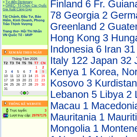
Finland 6
Fr. Guian
»
Tự điển Dictionary
»
OREC- Tố Chức Các Quốc
Gia Xuất Cảng Gạo
78
Georgia 2
Germ
Tài Chánh, Đầu Tư, Bảo
Hiểm, Kinh Doanh, Phong
Greenland 2
Guate
Trào Thịnh Vượng
Trang thơ- Hội Thi Nhân
Hong Kong 3
Hung
VN Quốc Tế - IAVP
Indonesia 6
Iran 3
XEM BÀI THEO NGÀY
Italy 122
Japan 32
Tháng Tám 2026
T2
T3
T4
T5
T6
T7
CN
1
2
Kenya 1
Korea, No
3
4
5
6
7
8
9
10
11
12
13
14
15
16
Kosovo 3
Kurdista
17
18
19
20
21
22
23
24
25
26
27
28
29
30
31
Lebanon 5
Libya 2
Macau 1
Macedoni
THỐNG KÊ WEBSITE
Trực tuyến:
3
Mauritania 1
Maurit
Lượt truy cập:
29797175
Mongolia 1
Monten