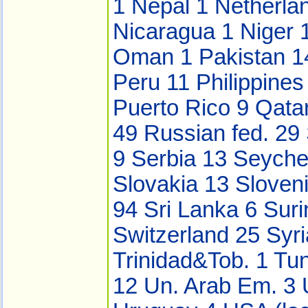
1
Nepal 1
Netherla
Nicaragua 1
Niger 
Oman 1
Pakistan 
Peru 11
Philippine
Puerto Rico 9
Qata
49
Russian fed. 29
9
Serbia 13
Seyche
Slovakia 13
Sloven
94
Sri Lanka 6
Sur
Switzerland 25
Syr
Trinidad&Tob. 1
Tun
12
Un. Arab Em. 3