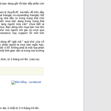
à bạn đang giữ rồi bán tiếp phần còn
.
eo lý thuyết AT, hai biểu đồ trên đây
al triangle và expanding triangle) thể
ng nhà đầu tư trong trạng thái chờ
 bên mua bán đang trong trạng thái
m lạng người nửa cân’’ chưa biết ai
 thua. Bạn đừng nên mua bán mà nên
như mọi người, khi giá cả vượt qua
sistance hay support rồi mới tính
dùng để “giải mã ” quá khứ của cổ
o phép người ta mua bán ngắn hạn,
n vì AT không phải là một loại phân
ột thời gian dài và trong mọi trường
ình, từ 3 tháng trở lên. (viet.no)
dài, ít nhất từ 3-4 tháng trở lên.