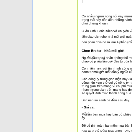
Có nhiều người nông nổi vay mượn t
trạng thái này dẫn đến những hành 
chơi chứng khoán.
Ở Âu Châu, các sách vở chuyên về 
tiền giao dịch cho nhà môi giới qu
nên phân chia nó ra làm 4 phần (mỗ
Chọn Broker - Nhà môi giới
.
Người đầu tư cá nhân không thể mu
chào cổ phiếu lẫn quỹ đầu tư của h
Còn hiện nay, với tình hình công 
danh từ môi giới mất dần ý nghĩa của
Các công ty trung gian hiện nay đa
cũng nên xem thử coi có công ty n
trung gian trên mạng vì chi phí mu
nhánh trung gian trên mạng hay tìm
sẽ quyết định mức thành công của
Bạn nên so sánh ba điều sau đây.
- Giá cả :
Mỗi lần bạn mua hay bán cổ phiếu đ
ấy.
Để dễ tính toán, bạn nên mua bán kh
bạn mua cổ phần hơn 2000 . Vậy th