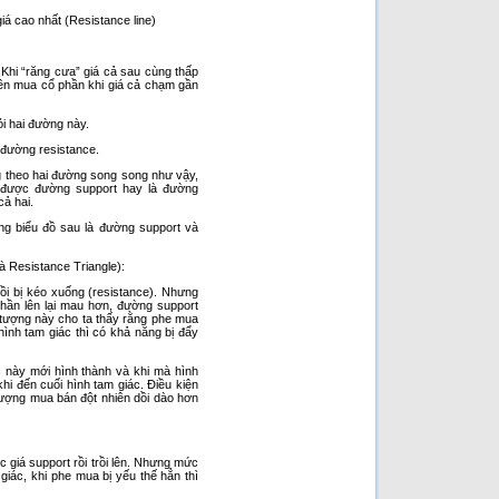
á cao nhất (Resistance line)
Khi “răng cưa” giá cả sau cùng thấp
nên mua cổ phần khi giá cả chạm gần
ỏi hai đường này.
 đường resistance.
ng theo hai đường song song như vậy,
nh được đường support hay là đường
ả hai.
ng biểu đồ sau là đường support và
à Resistance Triangle):
ồi bị kéo xuống (resistance). Nhưng
phần lên lại mau hơn, đường support
n tượng này cho ta thấy rằng phe mua
hình tam giác thì có khả năng bị đẩy
 này mới hình thành và khi mà hình
hi đến cuối hình tam giác. Điều kiện
 lượng mua bán đột nhiên dồi dào hơn
 giá support rồi trồi lên. Nhưng mức
 giác, khi phe mua bị yếu thế hẳn thì