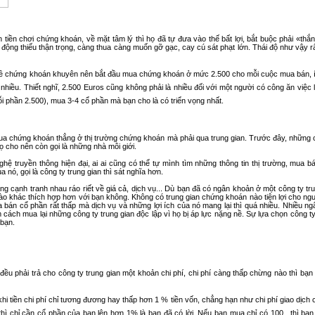
iền chơi chứng khoán, về mặt tâm lý thì họ đã tự đưa vào thế bất lợi, bắt buộc phải «thắn
động thiếu thận trọng, càng thua càng muốn gỡ gạc, cay cú sát phạt lớn. Thái độ như vậy r
chứng khoán khuyên nên bắt đầu mua chứng khoán ở mức 2.500 cho mỗi cuộc mua bán, ít ti
á nhiều. Thiết nghĩ, 2.500 Euros cũng không phải là nhiều đối với một người có công ăn việc
i phần 2.500), mua 3-4 cổ phần mà bạn cho là có triển vọng nhất.
a chứng khoán thẳng ở thị trường chứng khoán mà phải qua trung gian. Trước đây, những côn
ọ cho nên còn gọi là những nhà môi giới.
nghệ truyền thông hiện đại, ai ai cũng có thể tự mình tìm những thông tin thị trường, mua
 nó, gọi là công ty trung gian thì sát nghĩa hơn.
ng cạnh tranh nhau ráo riết về giá cả, dịch vụ... Dù bạn đã có ngân khoản ở một công ty tr
ào khác thích hợp hơn với bạn không. Không có trung gian chứng khoán nào tiện lợi cho ng
a bán cổ phần rất thấp mà dịch vụ và những lợi ích của nó mang lại thì quá nhiều. Nhiều n
 cách mua lại những công ty trung gian độc lập vì họ bị áp lực nặng nề. Sự lựa chọn công ty 
 bạn.
ều phải trả cho công ty trung gian một khoản chi phí, chi phí càng thấp chừng nào thì bạn
i tiền chi phí chỉ tương đương hay thấp hơn 1 % tiền vốn, chẳng hạn như chi phí giao dịch củ
ì chỉ cần cổ phần của bạn lên hơn 1% là bạn đã có lời. Nếu bạn mua chỉ có 100 , thì bạn 