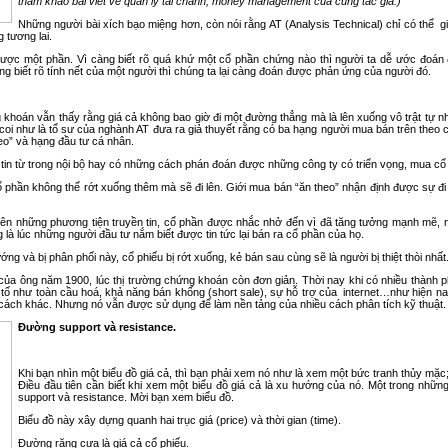
tham khảo bài viết về quản lý tài chánh, money management của cùng tác giả.)
Những người bài xích bạo miệng hơn, còn nói rằng AT (Analysis Technical) chỉ có thể 
g tương lai.
ược một phần. Vì càng biết rõ quá khứ một cổ phần chứng nào thì người ta dễ ước đoán
 biết rõ tính nết của một người thì chúng ta lại càng đoán được phản ứng của người đó.
khoán vẫn thấy rằng giá cả không bao giờ đi một đường thẳng mà là lên xuống vô trật tự nh
oi như là tổ sư của nghành AT đưa ra giả thuyết rằng có ba hạng người mua bán trên theo c
eo” và hạng đầu tư cá nhân.
in từ trong nội bộ hay có những cách phán đoán được những công ty có triển vọng, mua cổ p
ổ phần không thể rớt xuống thêm mà sẽ đi lên. Giới mua bán “ăn theo” nhận định được sự đ
i trên những phương tiện truyền tin, cổ phần được nhắc nhở đến vì đã tăng tưởng mạnh mẽ,
 là lúc những người đầu tư nắm biết được tin tức lại bán ra cổ phần của họ.
ướng và bị phân phối này, cổ phiếu bị rớt xuống, kẻ bán sau cùng sẽ là người bị thiệt thòi nhất
của ông năm 1900, lúc thị trường chứng khoán còn đơn giản. Thời nay khi có nhiều thành p
ố như toàn cầu hoá, khả năng bán khống (short sale), sự hỗ trợ của internet…như hiện nay
 cách khác. Nhưng nó vẫn được sử dụng để làm nền tảng của nhiều cách phân tích kỹ thuật.
Đường support và resistance.
Khi bạn nhìn một biểu đồ giá cả, thì bạn phải xem nó như là xem một bức tranh thủy mặc; n
Điều đầu tiên cần biết khi xem một biểu đồ giá cả là xu hướng của nó. Một trong nhữn
support và resistance. Mời bạn xem biểu đồ.
Biểu đồ này xây dựng quanh hai trục giá (price) và thời gian (time).
Đường răng cưa là giá cả cổ phiếu.