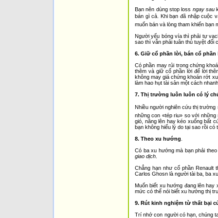
Bạn nên dùng stop loss
ngay sau
k
bán gì cả. Khi bạn đã nhập cuộc vào
muốn bán và lòng tham khiến bạn 
Người yếu bóng vía thì phải tự vạ
sao thì vẫn phải tuân thủ tuyệt đối
6. Giữ cổ phần lời, bán cổ phần 
Có phần may rủi trong chứng khoá
thêm và giữ cổ phần lời để lời t
không may giá chứng khoán rớt xuố
làm hao hụt tài sản một cách nhan
7. Thị trường luôn luôn có lý ch
Nhiều người nghiên cứu thị trường 
những con «tép riu» so với những
gió, nâng lên hay kéo xuống bất c
bạn không hiểu lý do tại sao rồi có 
8. Theo xu hướng
.
Có ba xu hướng mà bạn phải theo 
giao dịch
.
Chẳng hạn như cổ phần Renault th
Carlos Ghosn là người tài ba, ba xu
Muốn biết xu hướng đang lên hay x
mức có thể nói biết xu hướng thị tr
9. Rút kinh nghiệm từ thất bại 
Trí nhớ con người có hạn, chúng ta 