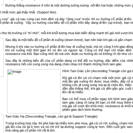
Đường thẳng resistance ở trên là một đường tưởng tượng nối liền hai hoặc những mức gi
t nhất mức giá thấp nhất (Support line).
 cưa” giá cả sau cùng cao hơn đỉnh và đáy “răng cưa” trước thì xu hướng cổ phần đi lên. 
ổ phần đi xuống. Vậy xu hướng của biểu đồ cổ phần trên đây đang đi lên (up trend), bạn 
như thị trường có ‘‘trí nhớ’’, mỗi khi khối lượng mua bán biến động mạnh thì giá mới vượt kh
Sau đây là một biểu đồ cổ phần đi xuống (down trend), bạn nên bán khi giá cả gần chạm
Nhưng ít khi nào xu hướng cổ phần đi lên hay đi xuống hoài, mà nó cũng ít khi giao độ
khi nó xuống một thời gian thì nó lên và ngược lại. Cũng có thể bạn chỉ nhận đị
resistance mà thôi. Bạn cũng nhờ đó mà ước đoán xu hướng dù nó không rõ rệt như có c
Sau đây là những biểu đồ của cổ phần đang có thể đổi xu hướng, đặc điểm của nhữ
resistance hết còn song song mà đang chéo nhau trở thành những hình tam giác.
Hình Tam Giác Lên (Ascending Triangle còn gọi l
Khi giá cả lên và cứ chạm mãi một mức giá cả r
mỗi lần giá xuống thì được mua nhiều, đẩy cổ 
không còn đi song song mà lại đi chéo lên. Hiệ
dần dần thắng thế, khi giá cả đến gần góc cuối 
lên rất là nhiều
Bạn có thể mua cổ phần ngay khi hình tam giác
tam giác càng rõ ràng thì bạn có thể mua thêm k
mà giá sẽ vượt lên khỏi mức resistance là khối
phiên giao dịch bình thường.
Tam Giác Hạ (Descending Triangle, còn gọi là Support Triangle):
Trong trường hợp này thì phe bán lại nhiều hơn phe mua, giá cả cứ rớt xuống, chạm mức
giá lên của nó lại ít hơn và nó rớt trở lại đường support cũng lẹ hơn. Đến cuối góc tam
khả năng giá cổ phần rớt rất là lớn.