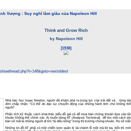
h Vượng : Suy nghĩ làm giàu của Napoleon Hill
Think and Grow Rich
by Napoleon Hill
[1938]
o/showthread.php?t=148&goto=nextoldest
Nhà bác học Isaac Newton, người đã khám phá ra trọng lực của trái đất và… từng tán
đớn chấp nhận: “Có thể đo đạc sự chuyển động của những hành tinh chứ không th
người”.
Phân tích kỹ thuật; cách khai thác biểu đồ giá cả để mua bán chứng khoán dựa vào tâm
khoán không thể chính xác. Ai muốn dùng AT (Analysis Technical) để tìm một cách ph
bán sẽ mãi là những người đi tìm “lá diêu bông” trong thị trường chứng khoán. Họ sẽ mất 
Những tín đồ AT phải có một chiến lược quản lý tài chánh lỗ một mà lời ba, bốn thì mới