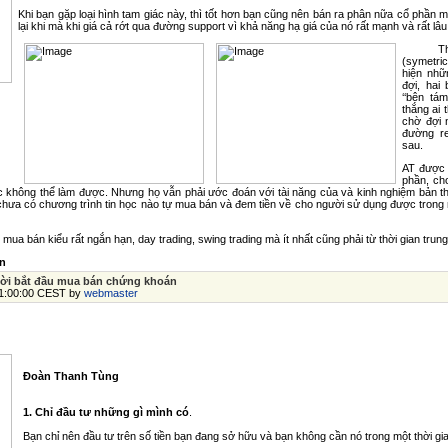
Khi bạn gặp loại hình tam giác này, thì tốt hơn bạn cũng nên bán ra phân nữa cổ phần m
lại khi mà khi giá cả rớt qua đường support vì khả năng hạ giá của nó rất mạnh và rất lâu
Th
(symetric
hiện nhữ
đợi, hai
‘‘bên tá
thắng ai
chờ đợi 
đường re
sau.
AT được 
phần, ch
 không thể làm được. Nhưng họ vẫn phải ước đoán với tài năng của và kinh nghiệm bản thâ
chưa có chương trình tin học nào tự mua bán và đem tiền về cho người sử dụng được trong m
a bán kiểu rất ngắn hạn, day trading, swing trading mà ít nhất cũng phải từ thời gian trung b
n
ời bắt đầu mua bán chứng khoán
01:00:00 CEST by
webmaster
Đoàn Thanh Tùng
1. Chỉ đầu tư những gì mình có
.
Bạn chỉ nên đầu tư trên số tiền bạn đang sở hữu và bạn không cần nó trong một thời gian 