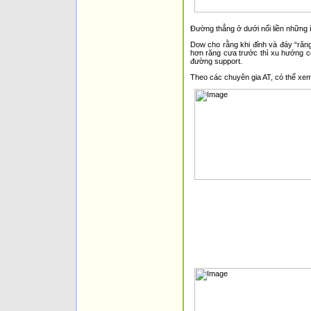
Đường thẳng ở dưới nối liền những í
Dow cho rằng khi đỉnh và đáy “răng
hơn răng cưa trước thì xu hướng c
đường support.
Theo các chuyên gia AT, có thể xem 