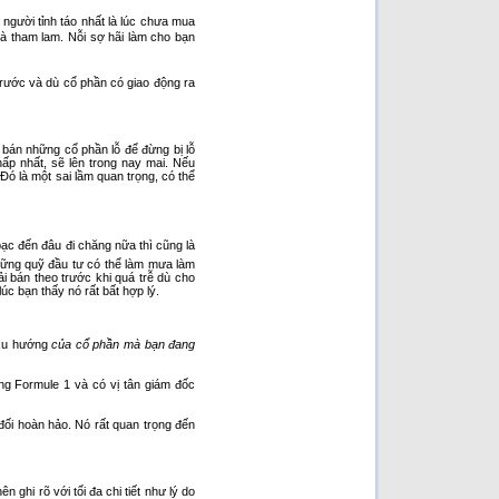
người tỉnh táo nhất là lúc chưa mua
 và tham lam. Nỗi sợ hãi làm cho bạn
trước và dù cổ phần có giao động ra
bán những cổ phần lỗ để đừng bị lỗ
ấp nhất, sẽ lên trong nay mai. Nếu
ó là một sai lầm quan trọng, có thể
bạc đến đâu đi chăng nữa thì cũng là
hững quỹ đầu tư có thể làm mưa làm
i bán theo trước khi quá trễ dù cho
lúc bạn thấy nó rất bất hợp lý.
 xu hướng
của cổ phần mà bạn đang
ng Formule 1 và có vị tân giám đốc
đối hoàn hảo. Nó rất quan trọng đến
 ghi rõ với tối đa chi tiết như lý do