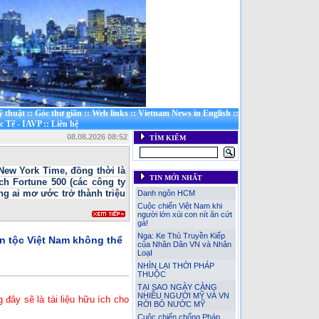
ỹ thuật
::
Góc thư giãn
::
Web links
::
Vietnam News in English
::
c Tế - IAVP
::
Liên hệ
08.08.2026 08:52
TÌM KIẾM
New York Time, đồng thời là
TIN MỚI NHẤT
h Fortune 500 (các công ty
g ai mơ ước trở thành triệu
Danh ngôn HCM
Cuộc chiến Việt Nam khi
người lớn xúi con nít ăn cứt
gà!
Nga: Ke Thù Truyền Kiếp
ân tộc Việt Nam không thể
của Nhân Dân VN và Nhân
LoạI
NHÌN LẠI THỜI PHÁP
THUỘC
Thêm nhận thức về 6 chữ
TẠI SAO NGÀY CÀNG
‘Độc lập-Tự do-Hạnh phúc’
NHIỀU NGƯỜI MỸ VÀ VN
đây sẽ là tài liệu hữu ích cho
trong Quốc hiệu CHXHCN
RỜI BỎ NƯỚC MỸ
Việt Nam
[Đã đọc: 520 lần]
Cuộc chiến chống Pháp