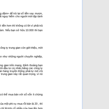
g đậm» để trả lại số tiền vay mượn,
ất nguy hiểm cho người mới tập tành
ền hơn thì không có lời vì phải trả
 làm. Nếu bạn sở hữu 10.000 thì bạn
g ty trung gian còn giới thiệu, mời
 bán như những người chuyên nghiệp,
ung gian trên mạng, thỉnh thoảng bạn
ười đầu tư cá nhân bằng các công ty
gân hàng truyền thống phải tự mở chi
trung gian này rất quan trọng, vì nó
 có thể mua bán với số vốn ít chừng
a một phi vụ mua rồi bán là 20 , thì
chỉ lời khi cổ phần của bạn lên hơn