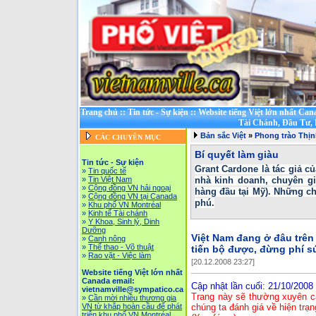
Trang chủ
::
Tin tức - Sự kiện
::
Website tiếng Việt lớn nhất Can
Tài Chánh, Đầu Tư,
Bản sắc Việt
»
Phong trào Thị
CÁC CHUYÊN MỤC
Bí quyết làm giàu
Tin tức - Sự kiện
Grant Cardone là tác giả c
»
Tin quốc tế
»
Tin Việt Nam
nhà kinh doanh, chuyên gi
»
Cộng đồng VN hải ngoại
hàng đầu tại Mỹ). Những ch
»
Cộng đồng VN tại Canada
phú.
»
Khu phố VN Montréal
»
Kinh tế Tài chánh
»
Y Khoa, Sinh lý, Dinh
Dưỡng
Việt Nam đang ở đâu trên
»
Canh nông
»
Thể thao - Võ thuật
tiến bộ được, đừng phí s
»
Rao vặt - Việc làm
[20.12.2008 23:27]
Website tiếng Việt lớn nhất
Canada email:
Cập nhật lần cuối: 21/10/2008
vietnamville@sympatico.ca
Trang này sẽ thường xuyên cậ
»
Cần mời nhiều thương gia
VN từ khắp hoàn cầu để phát
chúng ta đánh giá về hiện trạn
triễn khu phố VN Montréal