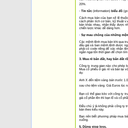
20%.
-
Tin tức
(information)
biểu đồ
(gr
Cách mua bán của bạn sẽ lệ thuộc 
cách phân tích cơ bản, kỹ thuật v.
bán khác nhau, nhận thấy được nh
chiến lược khác dễ dàng hơn.
-
Sự mau chóng của những mệnh
Các mệnh lệnh mua bán khi qua tru
đấu giá và ban mệnh lệnh được nga
phải có code riêng để xác nhận l
ngần ngại tốn thời gian để chọn tì
3. Mua rẻ bán đắt, hay bán đắt rồ
Công ty trung gian nào cho phép b
Mua cổ phiếu ở giá rẻ và bán lại v
dụ:
Anh X đến tiệm vàng
bán trước
1.0
sau
cho tiệm vàng. Giá Euros lúc n
Bạn có thể giao kèo với công ty tr
giá cổ phần lên thì bạn lổ và cổ phần
Điều chú ý là không phải công ty
bán theo kiểu này.
Bạn nên biết phương pháp mua bán
xuống.
5. Dùng stop loss.