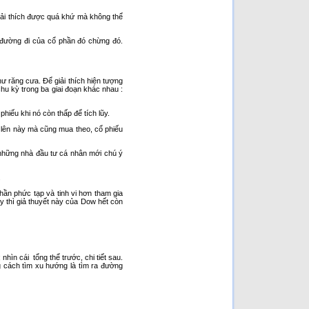
đọc: 134 lần]
giải thích được quá khứ mà không thể
 đường đi của cổ phần đó chừng đó.
ư răng cưa. Để giải thích hiện tượng
hu kỳ trong ba giai đoạn khác nhau :
hiếu khi nó còn thấp để tích lũy.
i lên này mà cũng mua theo, cổ phiếu
 những nhà đầu tư cá nhân mới chú ý
.
hần phức tạp và tinh vi hơn tham gia
 thì giả thuyết này của Dow hết còn
hìn cái tổng thể trước, chi tiết sau.
g cách tìm xu hướng là tìm ra đường