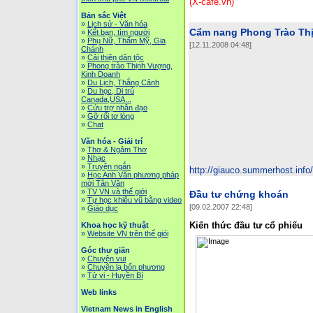
(X-café.vn)
Bản sắc Việt
»
Lịch sử - Văn hóa
Cẩm nang Phong Trào Thịn
»
Kết bạn, tìm người
»
Phụ Nữ, Thẩm Mỹ, Gia
[12.11.2008 04:48]
Chánh
»
Cải thiện dân tộc
»
Phong trào Thịnh Vượng,
Kinh Doanh
»
Du Lịch, Thắng Cảnh
»
Du học, Di trú
Canada,USA...
»
Cứu trợ nhân đạo
»
Gỡ rối tơ lòng
»
Chat
Văn hóa - Giải trí
»
Thơ & Ngâm Thơ
»
Nhạc
»
Truyện ngắn
http://giauco.summerhost.inf
»
Học Anh Văn phương pháp
mới Tân Văn
»
TV VN và thế giới
Đầu tư chứng khoán
»
Tự học khiêu vũ bằng video
[09.02.2007 22:48]
»
Giáo dục
Kiến thức đầu tư cổ phiếu
Khoa học kỹ thuật
»
Website VN trên thế giói
Góc thư giãn
»
Chuyện vui
»
Chuyện lạ bốn phương
»
Tử vi - Huyền Bí
Web links
Vietnam News in English