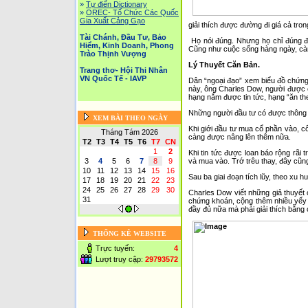
»
Tự điển Dictionary
»
OREC- Tố Chức Các Quốc
Gia Xuất Cảng Gạo
giải thích được đường đi giá cả tron
Tài Chánh, Đầu Tư, Bảo
Họ nói đúng. Nhưng họ chỉ đúng đ
Hiểm, Kinh Doanh, Phong
Cũng như cuộc sống hàng ngày, càng
Trào Thịnh Vượng
Lý Thuyết Căn Bản.
Trang thơ- Hội Thi Nhân
VN Quốc Tế - IAVP
Dân “ngoại đạo” xem biểu đồ chứng 
này, ông Charles Dow, người được c
hạng nắm được tin tức, hạng “ăn th
Những người đầu tư có được thông t
XEM BÀI THEO NGÀY
Khi giới đầu tư mua cổ phần vào, c
Tháng Tám 2026
càng được nâng lên thêm nữa.
T2
T3
T4
T5
T6
T7
CN
1
2
Khi tin tức được loan báo rộng rã
3
4
5
6
7
8
9
và mua vào. Trớ trêu thay, đây cũng
10
11
12
13
14
15
16
Sau ba giai đoạn tích lũy, theo xu h
17
18
19
20
21
22
23
24
25
26
27
28
29
30
Charles Dow viết những giả thuyết 
31
chứng khoán, cộng thêm nhiều yếy t
đầy đủ nữa mà phải giải thích bằng
THỐNG KÊ WEBSITE
Trực tuyến:
4
Lượt truy cập:
29793572