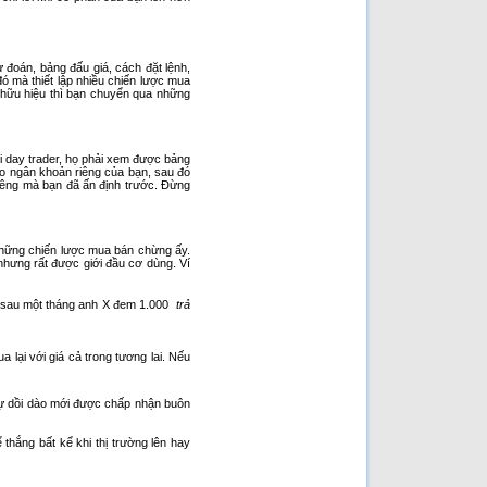
 đoán, bảng đấu giá, cách đặt lệnh,
đó mà thiết lập nhiều chiến lược mua
 hữu hiệu thì bạn chuyển qua những
i day trader, họ phải xem được bảng
ào ngân khoản riêng của bạn, sau đó
iêng mà bạn đã ấn định trước. Đừng
 những chiến lược mua bán chừng ấy.
 nhưng rất được giới đầu cơ dùng. Ví
à, sau một tháng anh X đem 1.000 
trả
 lại với giá cả trong tương lai. Nếu
sự dồi dào mới được chấp nhận buôn
hắng bất kể khi thị trường lên hay