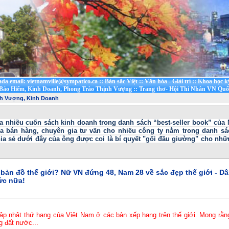
ada email: vietnamville@sympatico.ca
::
Bản sắc Việt
::
Văn hóa - Giải trí
::
Khoa học k
 Bảo Hiểm, Kinh Doanh, Phong Trào Thịnh Vượng
::
Trang thơ- Hội Thi Nhân VN Quố
nh Vượng, Kinh Doanh
ủa nhiều cuốn sách kinh doanh trong danh sách “best-seller book” của 
a bán hàng, chuyên gia tư vấn cho nhiều công ty nằm trong danh sác
ia sẻ dưới đây của ông được coi là bí quyết "gối đầu giường" cho nhữn
 bản đồ thế giới? Nữ VN đứng 48, Nam 28 về sắc đẹp thế giới - D
ức nữa!
p nhật thứ hạng của Việt Nam ở các bản xếp hạng trên thế giới. Mong rằng 
g đất nước...