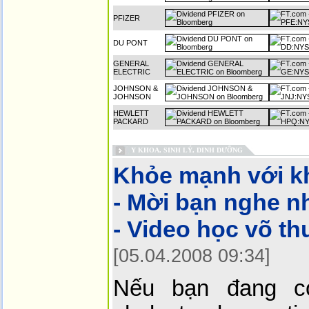
PFIZER
DU PONT
GENERAL
ELECTRIC
JOHNSON &
JOHNSON
HEWLETT
PACKARD
Y KHOA, SINH LÝ, DINH DƯỠNG
Khỏe mạnh với kh
- Mời bạn nghe n
- Video học võ t
[05.04.2008 09:34]
Nếu bạn đang c