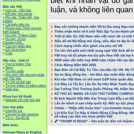
biệt khi nhân vật đó gắ
Bản sắc Việt
luận, và không liên quan 
»
Lịch sử - Văn hóa
»
Kết bạn, tìm người
»
Phụ Nữ, Thẩm Mỹ, Gia
Chánh
»
Cải thiện dân tộc
Đau xót những thanh niện VN bị lừa sang Nga chiế
»
Phong trào Thịnh Vượng,
Thêm nhận thức về 6 chữ ‘Độc lập-Tự do-Hạnh p
Kinh Doanh
»
Du Lịch, Thắng Cảnh
Triết lý dân tộc Việt Nam siêu việt vượt tất cả triế
»
Du học, Di trú
Siêu đô thị Đà Nẵng mở rộng, siêu đầu tư địa ốc l
Canada,USA...
Cách mạng chiếc đòn gánh của phụ nữ VN
»
Cứu trợ nhân đạo
»
Gỡ rối tơ lòng
Tin tức thế giời mới nhât song ngữ Việt Anh để h
»
Chat
FBI truy nã tội phạm ma túy gốc Hoa Việt sát hại
4000 năm văn hiến hay 4000 năm chậm tiến lạc lậu
Văn hóa - Giải trí
»
Thơ & Ngâm Thơ
Chúc Mừng Năm Mới 2026
»
Nhạc
Đạo Đức và Cái Bẫy Tự Tôn của dân tộc VN- Mẹ T
»
Truyện ngắn
Sự im lặng đồng lõa – khi lãnh đạo miền Bắc đứ
»
Học Anh Văn phương pháp
mới Tân Văn
Khi nào Việt Nam có thể vượt GDP bình quân đầu
»
TV VN và thế giới
Cúi Đầu Là Tội Ác: Lên Án Sự Hèn Nhát Trước B
»
Tự học khiêu vũ bằng video
Dại Tướng Thứ Trưởng Quốc Phòng VN, thăm Seo
»
Giáo dục
KẺ THỦ ÁC MẠNG VÀ CỰU THỦ TƯỚNG CAMPUC
Khoa học kỹ thuật
Bi kịch Người Việt Mắc Kẹt Trong Cạm Bẫy Lao Đ
»
Website VN trên thế giói
Lên án hành vi sao chép quốc kỳ: Một sự xúc ph
Góc thư giãn
Orbán – “Điệp viên hoàn hảo” của Kremlin trong l
»
Chuyện vui
Lời Kêu Gọi Tự Hào & Hành Động Cộng Đồng: Mở 
»
Chuyện lạ bốn phương
để nâng cao tầm vóc thực phẩm Việt
»
Tử vi - Huyền Bí
🧨 “TRUMP IS DEAD” – Khi một tin đồn trở thành 
Web links
Vietnam News in English