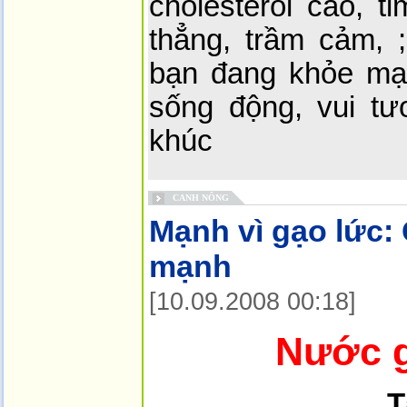
cholesterol cao, t
thẳng, trầm cảm, ;
bạn đang khỏe mạn
sống động, vui tư
khúc
CANH NÔNG
Mạnh vì gạo lức:
mạnh
[10.09.2008 00:18]
Nước g
T