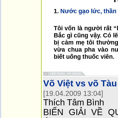
1.
Nước gạo lức, thần
Tôi vốn là người rất 
Bắc gì cũng vậy. Có lẽ
bị cảm mẹ tôi thường
vừa chua pha vào nư
biết uống thuốc viên.
THỂ THAO - VÕ THUẬT
Võ Việt vs võ Tàu
[19.04.2009 13:04]
Thích Tâm Bình
BIẾN GIẢI VỀ 