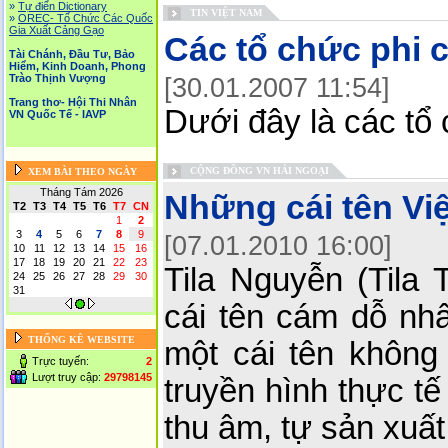
»
Tự điển Dictionary
TIN VIỆT NAM
»
OREC- Tố Chức Các Quốc
Gia Xuất Cảng Gạo
Các tổ chức phi 
Tài Chánh, Đầu Tư, Bảo
Hiểm, Kinh Doanh, Phong
Trào Thịnh Vượng
[30.01.2007 11:54]
Trang thơ- Hội Thi Nhân
Dưới đây là các tổ
VN Quốc Tế - IAVP
CỘNG ĐỒNG VN HẢI NGOẠI
XEM BÀI THEO NGÀY
Tháng Tám 2026
Những cái tên Việt
T2
T3
T4
T5
T6
T7
CN
1
2
3
4
5
6
7
8
9
[07.01.2010 16:00]
10
11
12
13
14
15
16
17
18
19
20
21
22
23
Tila Nguyễn (Tila 
24
25
26
27
28
29
30
31
cái tên cám dỗ nhất
THỐNG KÊ WEBSITE
một cái tên không
Trực tuyến:
2
Lượt truy cập:
29798145
truyền hình thực t
thu âm, tự sản xuấ