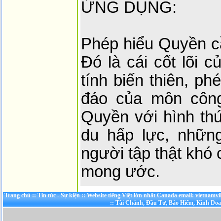
ỨNG DỤNG:
Phép hiểu Quyền cầ
Đó là cái cốt lõi 
tính biến thiên, ph
đáo của môn công
Quyền với hình th
du hấp lực, nhữn
người tập thật khó 
mong ước.
Trang chủ
::
Tin tức - Sự kiện
::
Website tiếng Việt lớn nhất Canada email: vietnamv
::
Tài Chánh, Đầu Tư, Bảo Hiểm, Kinh Do