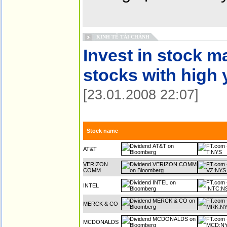
KINH TẾ TÀI CHÁNH
Invest in stock m
stocks with high 
[23.01.2008 22:07]
Stock name
AT&T
VERIZON
COMM
INTEL
MERCK & CO
MCDONALDS