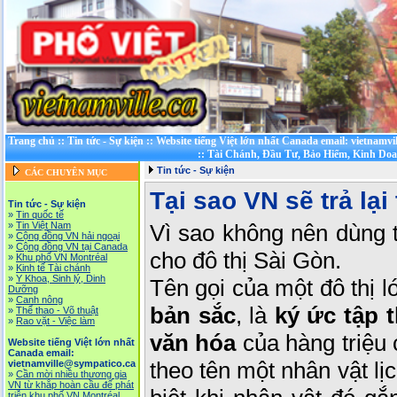
Trang chủ
::
Tin tức - Sự kiện
::
Website tiếng Việt lớn nhất Canada email: vietnamv
::
Tài Chánh, Đầu Tư, Bảo Hiểm, Kinh Do
Tin tức - Sự kiện
CÁC CHUYÊN MỤC
Tại sao VN sẽ trả lạ
Tin tức - Sự kiện
»
Tin quốc tế
»
Tin Việt Nam
Vì sao không nên dùng t
»
Cộng đồng VN hải ngoại
»
Cộng đồng VN tại Canada
cho đô thị Sài Gòn.
»
Khu phố VN Montréal
»
Kinh tế Tài chánh
»
Y Khoa, Sinh lý, Dinh
Tên gọi của một đô thị l
Dưỡng
»
Canh nông
bản sắc
, là
ký ức tập 
»
Thể thao - Võ thuật
»
Rao vặt - Việc làm
văn hóa
của hàng triệu 
Website tiếng Việt lớn nhất
Canada email:
theo tên một nhân vật lị
vietnamville@sympatico.ca
»
Cần mời nhiều thương gia
VN từ khắp hoàn cầu để phát
triễn khu phố VN Montréal