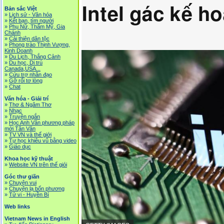
Intel gác kế h
Bản sắc Việt
»
Lịch sử - Văn hóa
»
Kết bạn, tìm người
»
Phụ Nữ, Thẩm Mỹ, Gia
Chánh
»
Cải thiện dân tộc
»
Phong trào Thịnh Vượng,
Kinh Doanh
»
Du Lịch, Thắng Cảnh
»
Du học, Di trú
Canada,USA...
»
Cứu trợ nhân đạo
»
Gỡ rối tơ lòng
»
Chat
Văn hóa - Giải trí
»
Thơ & Ngâm Thơ
»
Nhạc
»
Truyện ngắn
»
Học Anh Văn phương pháp
mới Tân Văn
»
TV VN và thế giới
»
Tự học khiêu vũ bằng video
»
Giáo dục
Khoa học kỹ thuật
»
Website VN trên thế giói
Góc thư giãn
»
Chuyện vui
»
Chuyện lạ bốn phương
»
Tử vi - Huyền Bí
Web links
Vietnam News in English