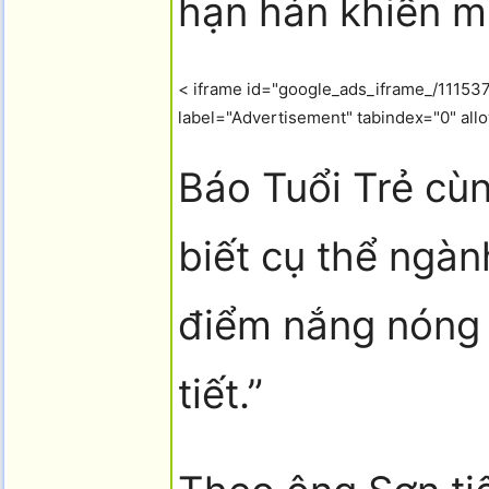
hạn hán khiến m
< iframe id="google_ads_iframe_/11153
label="Advertisement" tabindex="0" allo
Báo Tuổi Trẻ cù
biết cụ thể ngàn
điểm nắng nóng n
tiết.”