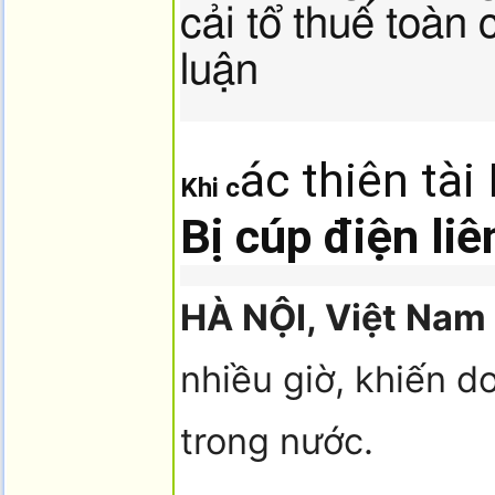
cải tổ thuế toàn
luận
ác thi
ên tài
Khi c
Bị cúp điện li
HÀ NỘI, Việt Nam 
nhiều giờ, khiến d
trong nước.