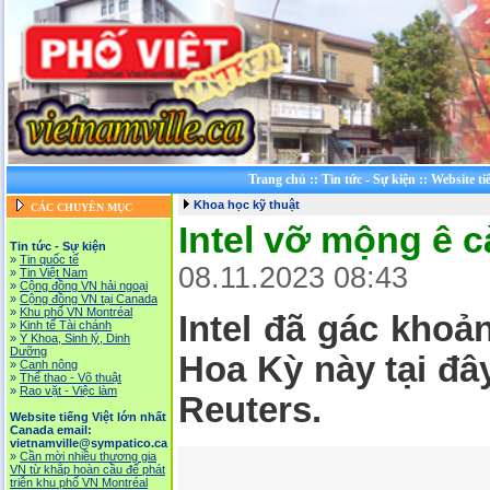
Trang chủ
::
Tin tức - Sự kiện
::
Website ti
Khoa học kỹ thuật
CÁC CHUYÊN MỤC
Intel vỡ mộng ê 
Tin tức - Sự kiện
»
Tin quốc tế
08.11.2023 08:43
»
Tin Việt Nam
»
Cộng đồng VN hải ngoại
»
Cộng đồng VN tại Canada
»
Khu phố VN Montréal
Intel đã gác khoả
»
Kinh tế Tài chánh
»
Y Khoa, Sinh lý, Dinh
Dưỡng
Hoa Kỳ này tại đâ
»
Canh nông
»
Thể thao - Võ thuật
»
Rao vặt - Việc làm
Reuters.
Website tiếng Việt lớn nhất
Canada email:
vietnamville@sympatico.ca
»
Cần mời nhiều thương gia
VN từ khắp hoàn cầu để phát
triễn khu phố VN Montréal