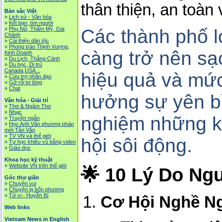
thân thiện, an toàn
Bản sắc Việt
»
Lịch sử - Văn hóa
»
Kết bạn, tìm người
»
Phụ Nữ, Thẩm Mỹ, Gia
Các thành phố l
Chánh
»
Cải thiện dân tộc
»
Phong trào Thịnh Vượng,
càng trở nên sạ
Kinh Doanh
»
Du Lịch, Thắng Cảnh
»
Du học, Di trú
Canada,USA...
hiệu quả và mức
»
Cứu trợ nhân đạo
»
Gỡ rối tơ lòng
»
Chat
hưởng sự yên bìn
Văn hóa - Giải trí
»
Thơ & Ngâm Thơ
»
Nhạc
nghiệm những kh
»
Truyện ngắn
»
Học Anh Văn phương pháp
mới Tân Văn
»
TV VN và thế giới
hội sôi động.
»
Tự học khiêu vũ bằng video
»
Giáo dục
Khoa học kỹ thuật
»
Website VN trên thế giói
🌟 10 Lý Do Ng
Góc thư giãn
»
Chuyện vui
»
Chuyện lạ bốn phương
»
Tử vi - Huyền Bí
Cơ Hội Nghề N
Web links
Vietnam News in English