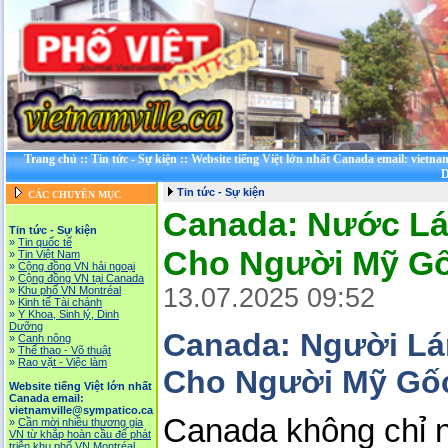
Trang chủ
::
Tin tức - Sự kiện
::
Website tiếng Việt lớn nhất Canada email: vietna
D
Tin tức - Sự kiện
CÁC CHUYÊN MỤC
Canada: Nước Lá
Tin tức - Sự kiện
»
Tin quốc tế
Cho Người Mỹ Gố
»
Tin Việt Nam
»
Cộng đồng VN hải ngoại
»
Cộng đồng VN tại Canada
13.07.2025 09:52
»
Khu phố VN Montréal
»
Kinh tế Tài chánh
»
Y Khoa, Sinh lý, Dinh
Dưỡng
Canada: Người Lá
»
Canh nông
»
Thể thao - Võ thuật
»
Rao vặt - Việc làm
Cho Người Mỹ Gốc
Website tiếng Việt lớn nhất
Canada email:
vietnamville@sympatico.ca
Canada không chỉ nổ
»
Cần mời nhiều thương gia
VN từ khắp hoàn cầu để phát
triễn khu phố VN Montréal