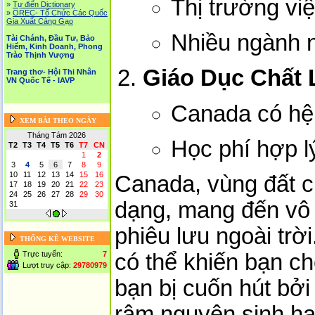
Thị trường vi
»
Tự điển Dictionary
»
OREC- Tố Chức Các Quốc
Gia Xuất Cảng Gạo
Nhiều ngành n
Tài Chánh, Đầu Tư, Bảo
Hiểm, Kinh Doanh, Phong
Trào Thịnh Vượng
Giáo Dục Chất
Trang thơ- Hội Thi Nhân
VN Quốc Tế - IAVP
Canada có hệ 
XEM BÀI THEO NGÀY
Tháng Tám 2026
Học phí hợp l
T2
T3
T4
T5
T6
T7
CN
1
2
3
4
5
6
7
8
9
10
11
12
13
14
15
16
Canada, vùng đất c
17
18
19
20
21
22
23
24
25
26
27
28
29
30
dạng, mang đến vô 
31
phiêu lưu ngoài tr
THỐNG KÊ WEBSITE
Trực tuyến:
7
có thể khiến bạn ch
Lượt truy cập:
29780979
bạn bị cuốn hút bởi
rậm nguyên sinh ha