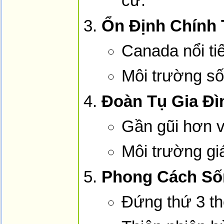
cư.
Ổn Định Chính T
Canada nổi ti
Môi trường sốn
Đoàn Tụ Gia Đì
Gần gũi hơn v
Môi trường giá
Phong Cách Số
Đứng thứ 3 th