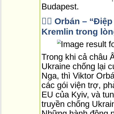
Budapest.
🕵️‍♂️ Orbán – “Đi
Kremlin trong lò
Trong khi cả châu Â
Ukraine chống lại 
Nga, thì Viktor Orbá
các gói viện trợ, ph
EU của Kyiv, và tun
truyền chống Ukrai
Những hành động nà