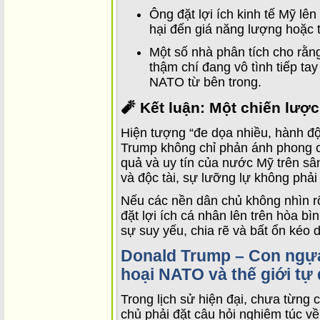
Ông đặt lợi ích kinh tế Mỹ lê
hại đến giá năng lượng hoặc 
Một số nhà phân tích cho rằng
thậm chí đang vô tình tiếp ta
NATO từ bên trong.
🧨 Kết luận: Một chiến lược 
Hiện tượng “đe dọa nhiều, hành độn
Trump không chỉ phản ánh phong c
quả và uy tín của nước Mỹ trên sâ
và độc tài, sự lưỡng lự không phải
Nếu các nền dân chủ không nhìn r
đặt lợi ích cá nhân lên trên hòa bì
sự suy yếu, chia rẽ và bất ổn kéo 
Donald Trump – Con ngựa
hoại NATO và thế giới tự
Trong lịch sử hiện đại, chưa từng 
chủ phải đặt câu hỏi nghiêm túc về