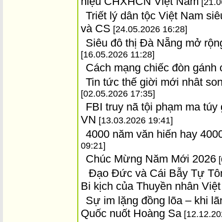
hiệu CHXHCN Việt Nam
[21.0
Triết lý dân tộc Việt Nam siê
và CS
[24.05.2026 16:28]
Siêu đô thị Đà Nẵng mở rộng
[16.05.2026 11:28]
Cách mạng chiếc đòn gánh 
Tin tức thế giời mới nhât s
[02.05.2026 17:35]
FBI truy nã tội phạm ma túy
VN
[13.03.2026 19:41]
4000 năm văn hiến hay 4000
09:21]
Chúc Mừng Năm Mới 2026
[
Đạo Đức và Cái Bẫy Tự Tôn
Bi kịch của Thuyền nhân Vi
Sự im lặng đồng lõa – khi l
Quốc nuốt Hoàng Sa
[12.12.20