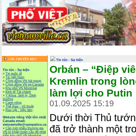
Trang chủ
::
Tin tức - Sự kiện
::
Website tiếng Việt lớn nhất Canada email: vietnamv
Vietnam News in English
::
Tài Chánh, Đầu Tư, Bảo Hiểm, Kinh D
CÁC CHUYÊN MỤC
Tin tức - Sự kiện
Orbán – “Điệp vi
Tin tức - Sự kiện
»
Tin quốc tế
»
Tin Việt Nam
Kremlin trong lò
»
Cộng đồng VN hải ngoại
»
Cộng đồng VN tại Canada
»
Khu phố VN Montréal
làm lợi cho Putin
»
Kinh tế Tài chánh
»
Y Khoa, Sinh lý, Dinh
Dưỡng
01.09.2025 15:19
»
Canh nông
»
Thể thao - Võ thuật
»
Rao vặt - Việc làm
Dưới thời Thủ tướn
Website tiếng Việt lớn nhất
Canada email:
vietnamville@sympatico.ca
đã trở thành một t
»
Cần mời nhiều thương gia
VN từ khắp hoàn cầu để phát
triễn khu phố VN Montréal