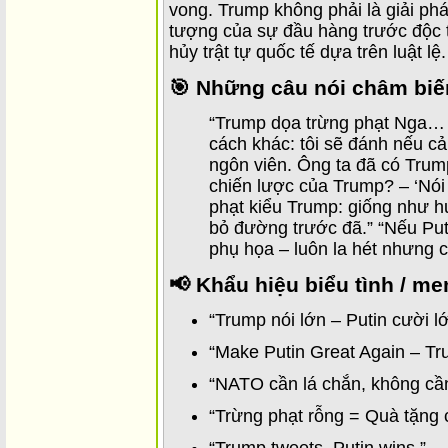
vong. Trump không phải là giải phá
tượng của sự đầu hàng trước độc tà
hủy trật tự quốc tế dựa trên luật lệ.
🎯 Những câu nói châm bi
“Trump dọa trừng phạt Nga… 
cách khác: tôi sẽ đánh nếu cả
ngôn viên. Ông ta đã có Trum
chiến lược của Trump? – ‘Nói 
phạt kiểu Trump: giống như h
bỏ đường trước đã.” “Nếu Puti
phụ họa – luôn la hét nhưng c
📢 Khẩu hiệu biểu tình / m
“Trump nói lớn – Putin cười l
“Make Putin Great Again – Tr
“NATO cần lá chắn, không cần
“Trừng phạt rỗng = Quà tặng 
“Trump tweets, Putin wins.”