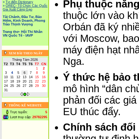
Phụ thuộc năn
»
Tự điển Dictionary
»
OREC- Tố Chức Các Quốc
Gia Xuất Cảng Gạo
thuộc lớn vào kh
Tài Chánh, Đầu Tư, Bảo
Hiểm, Kinh Doanh, Phong
Orbán đã ký nhi
Trào Thịnh Vượng
Trang thơ- Hội Thi Nhân
với Moscow, bao
VN Quốc Tế - IAVP
máy điện hạt nhâ
XEM BÀI THEO NGÀY
Nga.
Tháng Tám 2026
T2
T3
T4
T5
T6
T7
CN
1
2
3
4
5
6
7
8
9
Ý thức hệ bảo 
10
11
12
13
14
15
16
17
18
19
20
21
22
23
mô hình “dân chủ
24
25
26
27
28
29
30
31
phản đối các giá
THỐNG KÊ WEBSITE
EU thúc đẩy.
Trực tuyến:
5
Lượt truy cập:
29782295
Chính sách đối 
thường tự định 