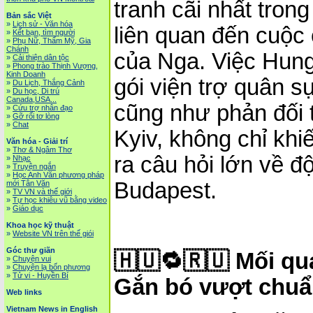
tranh cãi nhất tron
Bản sắc Việt
»
Lịch sử - Văn hóa
liên quan đến cuộc
»
Kết bạn, tìm người
»
Phụ Nữ, Thẩm Mỹ, Gia
Chánh
của Nga. Việc Hung
»
Cải thiện dân tộc
»
Phong trào Thịnh Vượng,
Kinh Doanh
gói viện trợ quân s
»
Du Lịch, Thắng Cảnh
»
Du học, Di trú
Canada,USA...
cũng như phản đối t
»
Cứu trợ nhân đạo
»
Gỡ rối tơ lòng
»
Chat
Kyiv, không chỉ kh
Văn hóa - Giải trí
»
Thơ & Ngâm Thơ
ra câu hỏi lớn về 
»
Nhạc
»
Truyện ngắn
»
Học Anh Văn phương pháp
Budapest.
mới Tân Văn
»
TV VN và thế giới
»
Tự học khiêu vũ bằng video
»
Giáo dục
Khoa học kỹ thuật
»
Website VN trên thế giói
Góc thư giãn
🇭🇺🔁🇷🇺 Mối q
»
Chuyện vui
»
Chuyện lạ bốn phương
»
Tử vi - Huyền Bí
Gắn bó vượt chu
Web links
Vietnam News in English