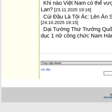
Khi nào Việt Nam có thể vư
Lan?
[23.11.2025 19:16]
Cúi Đầu Là Tội Ác: Lên Án
[24.10.2025 19:15]
Dại Tướng Thứ Trưởng Quốc
dục 1 nữ công chức Nam Hà
Trang chủ
::
Tin tức - Sự kiện
::
Website tiếng Việt lớn nhất Canada email: vietnamv
Vietnam News in English
::
Tài Chánh, Đầu Tư, Bảo Hiểm, Kinh D
B
Chủ Nh