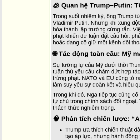
🧊 Quan hệ Trump–Putin: T
Trong suốt nhiệm kỳ, ông Trump từ
Vladimir Putin. Nhưng khi xung đột
hóa thành lập trường cứng rắn. Việc
phạt khiến dư luận đặt câu hỏi: p
hoặc đang cố giữ một kênh đối tho
🌐 Tác động toàn cầu: Mỹ mấ
Sự lưỡng lự của Mỹ dưới thời Tru
tuân thủ yêu cầu chấm dứt hợp tá
trừng phạt. NATO và EU cũng tỏ ra
làm suy yếu sự đoàn kết và hiệu qu
Trong khi đó, Nga tiếp tục củng c
tự chủ trong chính sách đối ngoại.
thách thức nghiêm trọng.
🧠 Phân tích chiến lược: “A
Trump ưa thích chiến thuật đ
tạo áp lực, nhưng hành động t