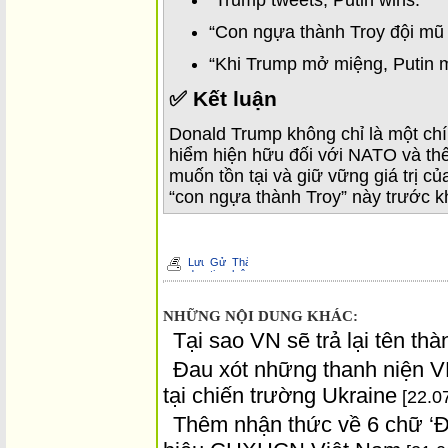
“Con ngựa thành Troy đội mũ 
“Khi Trump mở miệng, Putin
✅ Kết luận
Donald Trump không chỉ là một chính
hiểm hiện hữu đối với NATO và th
muốn tồn tại và giữ vững giá trị c
“con ngựa thành Troy” này trước k
NHỮNG NỘI DUNG KHÁC:
Tại sao VN sẽ trả lại tên th
Đau xót những thanh niện V
tại chiến trường Ukraine
[22.0
Thêm nhận thức về 6 chữ ‘Đ