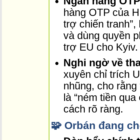
Ngân hàng OT
hàng OTP của Hu
trợ chiến tranh”
và dùng quyền p
trợ EU cho Kyiv.
Nghi ngờ về t
xuyên chỉ trích U
nhũng, cho rằng 
là “ném tiền qua
cách rõ ràng.
🧩 Orbán đang chơ