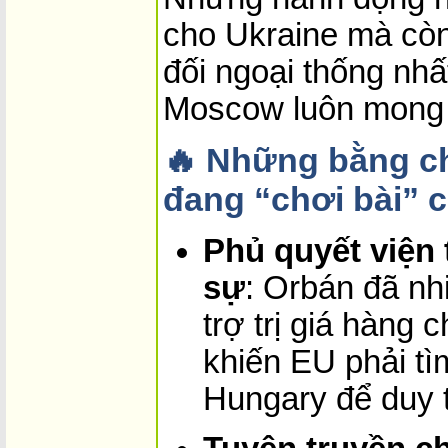
cho Ukraine mà còn
đối ngoại thống nh
Moscow luôn mong
🔥 Những bằng c
đang “chơi bài” c
Phủ quyết viện 
sự
: Orbán đã nh
trợ trị giá hàng 
khiến EU phải tì
Hungary để duy tr