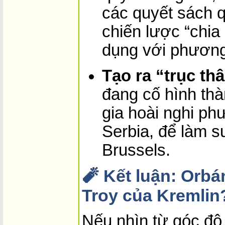
các quyết sách 
chiến lược “chia
dụng với phương
Tạo ra “trục th
đang cố hình thà
gia hoài nghi ph
Serbia, để làm 
Brussels.
🧨 Kết luận: Orb
Troy của Kremlin
Nếu nhìn từ góc độ