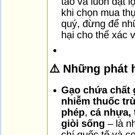
táo và luôn đặt l
khi chọn mua th
quý, đừng để nh
hại cho thể xác 
⚠️ Những phát 
Gạo chứa chất 
nhiễm thuốc tr
phép
,
cá nhựa, t
giòi sống
– là n
chí quốc tế và 