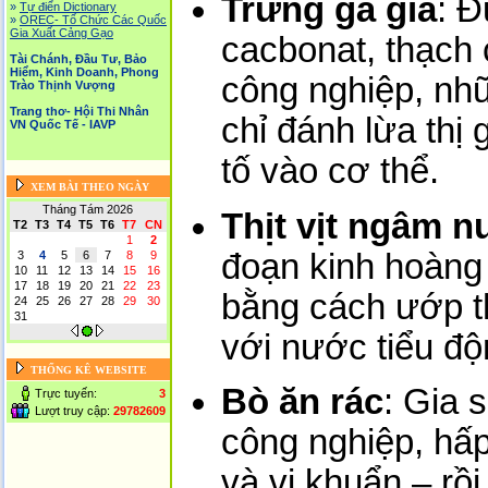
Trứng gà giả
: Đ
»
Tự điển Dictionary
»
OREC- Tố Chức Các Quốc
Gia Xuất Cảng Gạo
cacbonat, thạch 
Tài Chánh, Đầu Tư, Bảo
Hiểm, Kinh Doanh, Phong
công nghiệp, nh
Trào Thịnh Vượng
Trang thơ- Hội Thi Nhân
chỉ đánh lừa thị
VN Quốc Tế - IAVP
tố vào cơ thể.
XEM BÀI THEO NGÀY
Tháng Tám 2026
Thịt vịt ngâm n
T2
T3
T4
T5
T6
T7
CN
1
2
đoạn kinh hoàng
3
4
5
6
7
8
9
10
11
12
13
14
15
16
17
18
19
20
21
22
23
bằng cách ướp thị
24
25
26
27
28
29
30
31
với nước tiểu độ
THỐNG KÊ WEBSITE
Bò ăn rác
: Gia 
Trực tuyến:
3
Lượt truy cập:
29782609
công nghiệp, hấ
và vi khuẩn – rồ