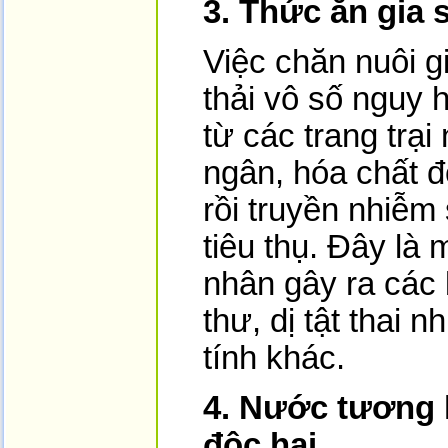
3. Thức ăn gia 
Việc chăn nuôi gi
thải vô số nguy 
từ các trang trại
ngân, hóa chất đ
rồi truyền nhiễm
tiêu thụ. Đây là
nhân gây ra các
thư, dị tật thai 
tính khác.
4. Nước tương l
độc hại