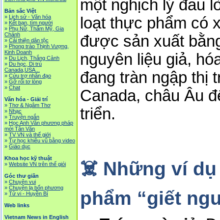
một nghịch lý đau l
Bản sắc Việt
»
Lịch sử - Văn hóa
loạt thực phẩm có 
»
Kết bạn, tìm người
»
Phụ Nữ, Thẩm Mỹ, Gia
Chánh
được sản xuất bằng
»
Cải thiện dân tộc
»
Phong trào Thịnh Vượng,
Kinh Doanh
nguyên liệu giả, hó
»
Du Lịch, Thắng Cảnh
»
Du học, Di trú
Canada,USA...
đang tràn ngập thị 
»
Cứu trợ nhân đạo
»
Gỡ rối tơ lòng
»
Chat
Canada, châu Âu đ
Văn hóa - Giải trí
»
Thơ & Ngâm Thơ
triển.
»
Nhạc
»
Truyện ngắn
»
Học Anh Văn phương pháp
mới Tân Văn
»
TV VN và thế giới
»
Tự học khiêu vũ bằng video
»
Giáo dục
Khoa học kỹ thuật
☠️ Những ví dụ
»
Website VN trên thế giói
Góc thư giãn
»
Chuyện vui
»
Chuyện lạ bốn phương
phẩm “giết ngư
»
Tử vi - Huyền Bí
Web links
Vietnam News in English