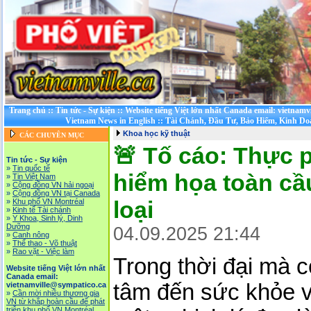
Trang chủ
::
Tin tức - Sự kiện
::
Website tiếng Việt lớn nhất Canada email: vietnamv
Vietnam News in English
::
Tài Chánh, Đầu Tư, Bảo Hiểm, Kinh D
Khoa học kỹ thuật
CÁC CHUYÊN MỤC
🚨 Tố cáo: Thực 
Tin tức - Sự kiện
»
Tin quốc tế
hiểm họa toàn cầ
»
Tin Việt Nam
»
Cộng đồng VN hải ngoại
»
Cộng đồng VN tại Canada
loại
»
Khu phố VN Montréal
»
Kinh tế Tài chánh
»
Y Khoa, Sinh lý, Dinh
Dưỡng
04.09.2025 21:44
»
Canh nông
»
Thể thao - Võ thuật
»
Rao vặt - Việc làm
Trong thời đại mà 
Website tiếng Việt lớn nhất
Canada email:
tâm đến sức khỏe v
vietnamville@sympatico.ca
»
Cần mời nhiều thương gia
VN từ khắp hoàn cầu để phát
triễn khu phố VN Montréal