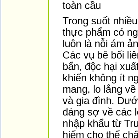
toàn cầu
Trong suốt nhiều
thực phẩm có ng
luôn là nỗi ám ản
Các vụ bê bối l
bẩn, độc hại xuấ
khiến không ít n
mang, lo lắng v
và gia đình. Dướ
đáng sợ về các l
nhập khẩu từ Tr
hiểm cho thể chấ