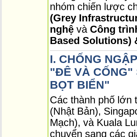
nhóm chiến lược c
(Grey Infrastruct
nghệ
và
Công trìn
Based Solutions) 
I. CHỐNG NGẬP
"ĐÊ VÀ CỐNG"
BỌT BIỂN"
Các thành phố lớn t
(Nhật Bản), Singa
Mạch), và Kuala Lu
chuyển sang các gi