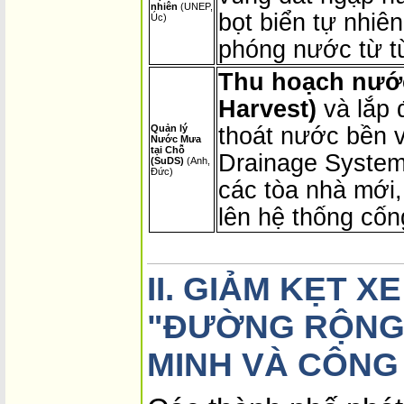
nhiên
(UNEP,
bọt biển tự nhiên
Úc)
phóng nước từ t
Thu hoạch nướ
Harvest)
và lắp 
Quản lý
thoát nước bền 
Nước Mưa
tại Chỗ
Drainage System
(SuDS)
(Anh,
Đức)
các tòa nhà mới,
lên hệ thống cốn
II. GIẢM KẸT X
"ĐƯỜNG RỘNG
MINH VÀ CÔNG