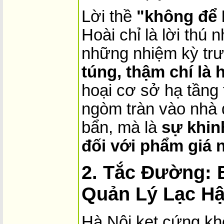
Lời thề
"không để 
Hoài chỉ là lời thú
những nhiệm kỳ tr
túng, thậm chí là
hoại cơ sở hạ tầng
ngòm tràn vào nhà 
bẩn, mà là
sự khin
đối với phẩm giá 
2. Tắc Đường: 
Quản Lý Lạc H
Hà Nội kẹt cứng khô