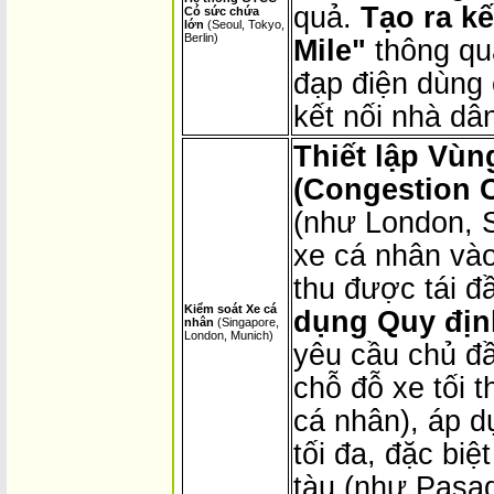
quả.
Tạo ra kế
Có sức chứa
lớn
(Seoul, Tokyo,
Berlin)
Mile"
thông qu
đạp điện dùng 
kết nối nhà dân
Thiết lập Vùn
(Congestion 
(như London, 
xe cá nhân vào
thu được tái 
Kiểm soát Xe cá
dụng Quy định
nhân
(Singapore,
London, Munich)
yêu cầu chủ đầ
chỗ đỗ xe tối t
cá nhân), áp d
tối đa, đặc bi
tàu (như Pasa