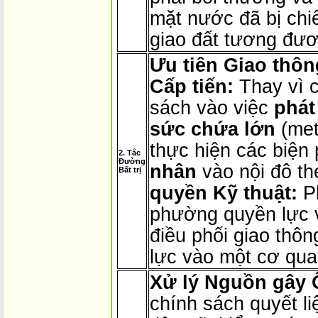
mặt nước đã bị ch
giao đất tương đươ
Ưu tiên Giao thô
Cấp tiến:
Thay vì c
sách vào việc
phát
sức chứa lớn
(met
thực hiện các biện
2. Tắc
Đường
nhân
vào nội đô the
Bất trị
quyền Kỹ thuật:
Ph
phường quyền lực v
điều phối giao thôn
lực vào một cơ qua
Xử lý Nguồn gây 
chính sách quyết li