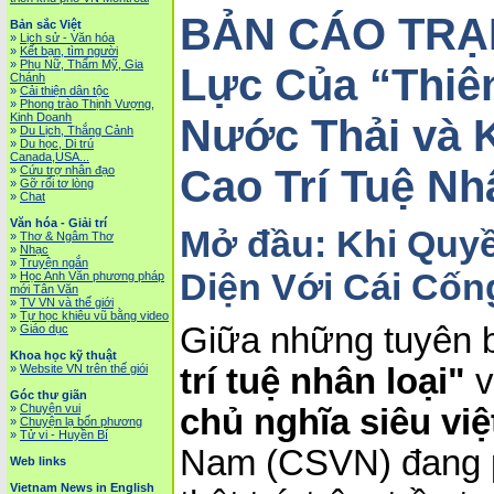
BẢN CÁO TRẠN
Bản sắc Việt
»
Lịch sử - Văn hóa
»
Kết bạn, tìm người
»
Phụ Nữ, Thẩm Mỹ, Gia
Lực Của “Thi
Chánh
»
Cải thiện dân tộc
»
Phong trào Thịnh Vượng,
Kinh Doanh
Nước Thải và 
»
Du Lịch, Thắng Cảnh
»
Du học, Di trú
Canada,USA...
Cao Trí Tuệ Nh
»
Cứu trợ nhân đạo
»
Gỡ rối tơ lòng
»
Chat
Văn hóa - Giải trí
Mở đầu: Khi Quyề
»
Thơ & Ngâm Thơ
»
Nhạc
»
Truyện ngắn
Diện Với Cái Cốn
»
Học Anh Văn phương pháp
mới Tân Văn
»
TV VN và thế giới
»
Tự học khiêu vũ bằng video
Giữa những tuyên 
»
Giáo dục
Khoa học kỹ thuật
»
Website VN trên thế giói
trí tuệ nhân loại"
v
Góc thư giãn
»
Chuyện vui
chủ nghĩa siêu việ
»
Chuyện lạ bốn phương
»
Tử vi - Huyền Bí
Nam (CSVN) đang p
Web links
Vietnam News in English