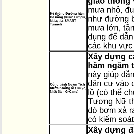
giao thông 
mưa nhỏ, đ
Hệ thống Đường hầm
như đường b
Đa năng
(Kuala Lumpur,
Malaysia:
SMART
Tunnel
)
mưa lớn, tầ
dụng để dẫn 
các khu vực 
Xây dựng c
hầm ngầm t
này giúp dẫn
dân cư vào 
Công trình Ngầm Tích
nước Khổng lồ
(Tokyo,
lồ (có thể 
Nhật Bản:
G-Cans
)
Tượng Nữ th
đó bơm xả r
có kiểm soát
Xây dựng đ