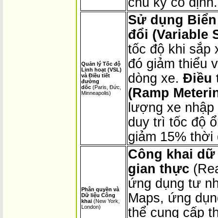
chu kỳ cố định.
Sử dụng Biển
đổi (Variable 
tốc độ khi sắp 
đó giảm thiểu 
Quản lý Tốc độ
Linh hoạt (VSL)
dòng xe.
Điều 
và Điều tiết
đường
dốc
(Paris, Đức,
(Ramp Meteri
Minneapolis)
lượng xe nhập
duy trì tốc độ 
giảm 15% thời 
Công khai dữ 
gian thực
(Rea
ứng dụng tư nh
Phân quyền và
Maps, ứng dụn
Dữ liệu Công
khai
(New York,
London)
thể cung cấp t