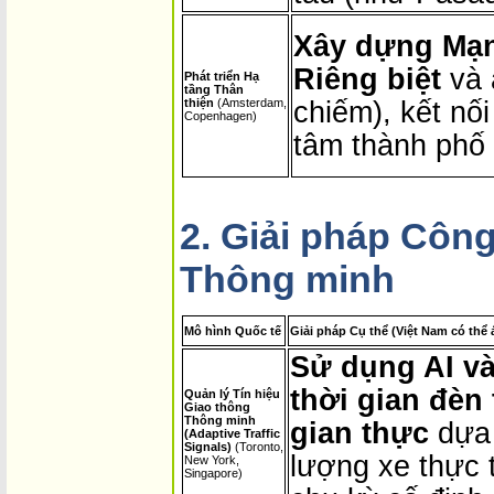
Xây dựng Mạn
Riêng biệt
và 
Phát triển Hạ
tầng Thân
thiện
(Amsterdam,
chiếm), kết nố
Copenhagen)
tâm thành phố 
2. Giải pháp Côn
Thông minh
Mô hình Quốc tế
Giải pháp Cụ thể (Việt Nam có thể
Sử dụng AI và
thời gian đèn 
Quản lý Tín hiệu
Giao thông
Thông minh
gian thực
dựa 
(Adaptive Traffic
Signals)
(Toronto,
lượng xe thực 
New York,
Singapore)