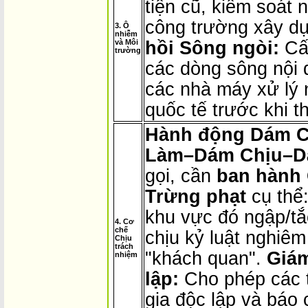
tiện cũ, kiểm soát
công trường xây d
3. Ô
nhiễm
và Môi
hồi Sông ngòi:
Cấm
trường
các dòng sông nội 
các nhà máy xử lý 
quốc tế trước khi t
Hành động Dám C
Làm–Dám Chịu–Dá
gọi, cần
ban hành 
Trừng phạt
cụ thể
khu vực đó ngập/tắ
4. Cơ
chế
chịu kỷ luật nghiêm
Chịu
trách
"khách quan".
Giám
nhiệm
lập:
Cho phép các t
gia độc lập và báo