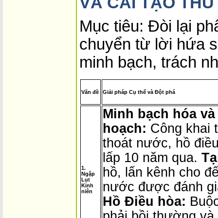
VÀ CẢI TẠO THỦ
Mục tiêu: Đòi lại ph
chuyển từ lời hứa 
minh bạch, trách nh
Vấn đề
Giải pháp Cụ thể và Đột phá
Minh bạch hóa và
hoạch:
Công khai 
thoát nước, hồ điề
lấp 10 năm qua.
Tạ
1.
hồ, lấn kênh cho đế
Ngập
Lụt
nước được đánh giá
Kinh
niên
Hồ Điều hòa:
Buộc 
phải bồi thường và 