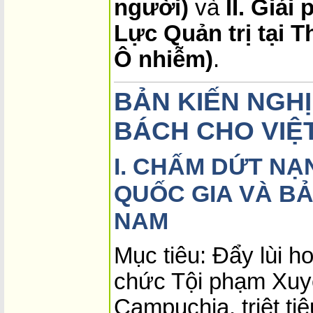
người)
và
II. Giả
Lực Quản trị tại T
Ô nhiễm)
.
BẢN KIẾN NGHỊ
BÁCH CHO VIỆ
I. CHẤM DỨT NẠ
QUỐC GIA VÀ BẢ
NAM
Mục tiêu: Đẩy lùi 
chức Tội phạm Xuyê
Campuchia, triệt ti