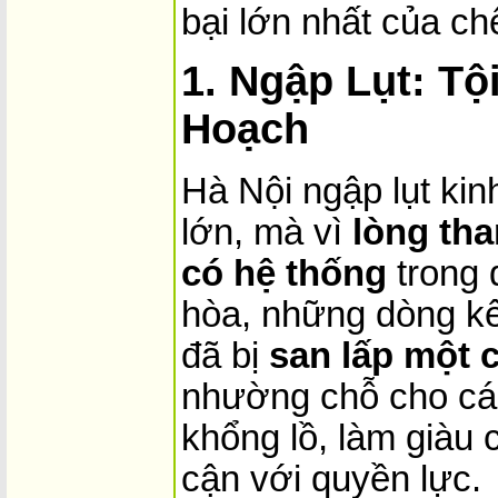
bại lớn nhất của ch
1. Ngập Lụt: Tộ
Hoạch
Hà Nội ngập lụt kin
lớn, mà vì
lòng th
có hệ thống
trong 
hòa, những dòng kê
đã bị
san lấp một 
nhường chỗ cho cá
khổng lồ, làm giàu
cận với quyền lực.