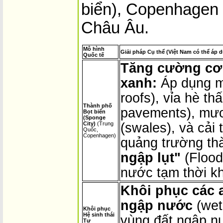
biển), Copenhagen 
Châu Âu.
Mô hình
Giải pháp Cụ thể (Việt Nam có thể áp 
Quốc tế
Tăng cường cơ 
xanh:
Áp dụng m
roofs), vỉa hè t
Thành phố
pavements), mươ
Bọt biển
(Sponge
City)
(Trung
(swales), và cải 
Quốc,
Copenhagen)
quảng trường t
ngập lụt"
(Flood
nước tạm thời kh
Khôi phục các 
ngập nước
(wet
Khôi phục
Hệ sinh thái
vùng đất ngập n
Tự