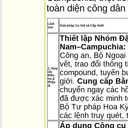
toàn diện công dân
Lĩnh
Giải pháp Cụ thể và Cấp thiết
vực
Thiết lập Nhóm Đ
Nam–Campuchia:
Công an, Bộ Ngoại 
vết, trao đổi thông
1. Hợp
compound, tuyến b
tác
Điều
tra &
giới.
Cung cấp Bằ
Pháp
lý
chuyển ngay các hồ
đã được xác minh t
Bộ Tư pháp Hoa Kỳ
các lệnh truy quét, t
Áp dụng Công cụ 