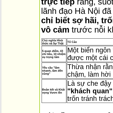
trực tiếp
rằng, suố
lãnh đạo Hà Nội đã 
chỉ biết sợ hãi, t
vô cảm
trước nỗi k
Chủ nghĩa Hình
Tố Cáo
thức và Sự Thật
Một biển ngôn 
5 quan điểm, 43
chỉ tiêu, 10 nhiệm
được một cái c
vụ trọng tâm
Thừa nhận rằng
Yêu cầu "làm
nhanh, làm đến
chậm, làm hời 
cùng"
Là sự che đậy
"khách quan" 
Đoàn kết và Khát
vọng Vươn lên
trốn tránh trá