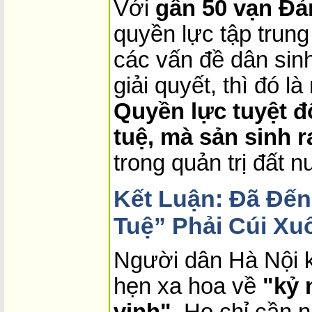
Với
gần 50 vạn Đản
quyền lực tập trung
các vấn đề dân si
giải quyết, thì đó l
Quyền lực tuyệt đố
tuệ, mà sản sinh r
trong quản trị đất n
Kết Luận: Đã Đến
Tuệ” Phải Cúi Xu
Người dân Hà Nội 
hẹn xa hoa về
"kỷ 
vinh"
. Họ chỉ cần 