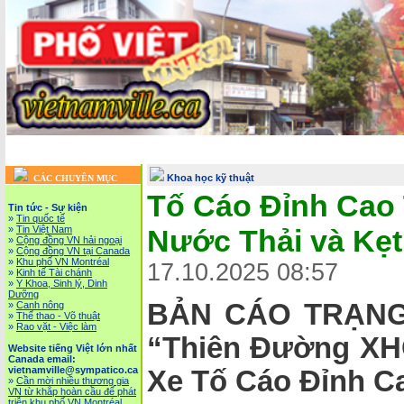
Trang chủ
::
Tin tức - Sự kiện
::
Website tiếng Việt lớn nhất Canada email: vietnamv
Vietnam News in English
::
Tài Chánh, Đầu Tư, Bảo Hiểm, Kinh D
Khoa học kỹ thuật
CÁC CHUYÊN MỤC
Tố Cáo Đỉnh Cao 
Tin tức - Sự kiện
»
Tin quốc tế
»
Tin Việt Nam
Nước Thải và Kẹt
»
Cộng đồng VN hải ngoại
»
Cộng đồng VN tại Canada
»
Khu phố VN Montréal
17.10.2025 08:57
»
Kinh tế Tài chánh
»
Y Khoa, Sinh lý, Dinh
Dưỡng
BẢN CÁO TRẠNG:
»
Canh nông
»
Thể thao - Võ thuật
»
Rao vặt - Việc làm
“Thiên Đường XH
Website tiếng Việt lớn nhất
Canada email:
vietnamville@sympatico.ca
Xe Tố Cáo Đỉnh Ca
»
Cần mời nhiều thương gia
VN từ khắp hoàn cầu để phát
triễn khu phố VN Montréal