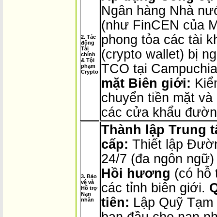
Ngân hàng Nhà nước
(như FinCEN của M
phong tỏa các tài k
2. Tác
động
Tài
(crypto wallet) bị n
chính
& Tội
TCO tại Campuchi
phạm
Crypto
mặt Biên giới:
Kiểm
chuyển tiền mặt và 
các cửa khẩu đườn
Thành lập Trung 
cấp:
Thiết lập Đườ
24/7 (đa ngôn ngữ)
Hồi hương
(có hỗ t
3. Bảo
vệ và
các tỉnh biên giới.
Q
Hỗ trợ
Nạn
tiên:
Lập Quỹ Tạm th
nhân