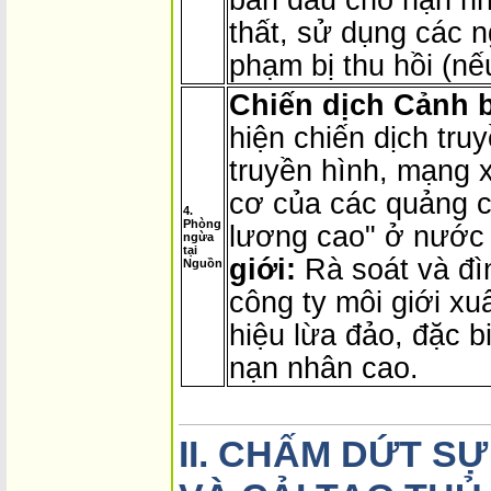
ban đầu cho nạn nhâ
thất, sử dụng các n
phạm bị thu hồi (nế
Chiến dịch Cảnh 
hiện chiến dịch tru
truyền hình, mạng x
cơ của các quảng c
4.
Phòng
lương cao" ở nước
ngừa
tại
giới:
Rà soát và đì
Nguồn
công ty môi giới xu
hiệu lừa đảo, đặc biệ
nạn nhân cao.
II. CHẤM DỨT S