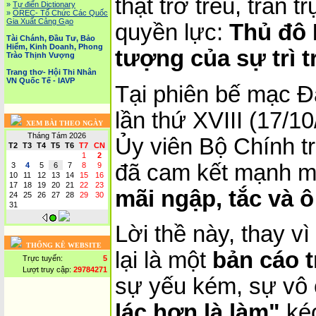
thật trớ trêu, trần t
»
Tự điển Dictionary
»
OREC- Tố Chức Các Quốc
Gia Xuất Cảng Gạo
quyền lực:
Thủ đô 
Tài Chánh, Đầu Tư, Bảo
Hiểm, Kinh Doanh, Phong
tượng của sự trì t
Trào Thịnh Vượng
Trang thơ- Hội Thi Nhân
VN Quốc Tế - IAVP
Tại phiên bế mạc Đ
lần thứ XVIII (17/1
XEM BÀI THEO NGÀY
Tháng Tám 2026
Ủy viên Bộ Chính tr
T2
T3
T4
T5
T6
T7
CN
1
2
đã cam kết mạnh 
3
4
5
6
7
8
9
10
11
12
13
14
15
16
17
18
19
20
21
22
23
mãi ngập, tắc và 
24
25
26
27
28
29
30
31
Lời thề này, thay vì
THỐNG KÊ WEBSITE
lại là một
bản cáo 
Trực tuyến:
5
Lượt truy cập:
29784271
sự yếu kém, sự vô
lác hơn là làm"
kéo