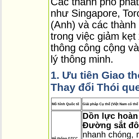
Các thành phố phát 
như Singapore, Tor
(Anh) và các thành
trong việc giảm kẹt
thông công cộng v
lý thông minh.
1. Ưu tiên Giao 
Thay đổi Thói qu
Mô hình Quốc tế
Giải pháp Cụ thể (Việt Nam có thể
Dồn lực hoàn 
Đường sắt đô 
nhanh chóng, 
Hệ thống GTCC