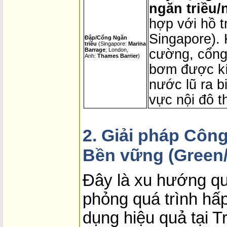
ngăn triều
hợp với hồ 
Singapore). 
Đập/Cổng Ngăn
triều
(Singapore:
Marina
Barrage
; London,
cường, cổng
Anh:
Thames Barrier
)
bơm được kí
nước lũ ra b
vực nội đô t
2. Giải pháp Công
Bền vững (Green/
Đây là xu hướng q
phỏng quá trình hấp
dụng hiệu quả tại 