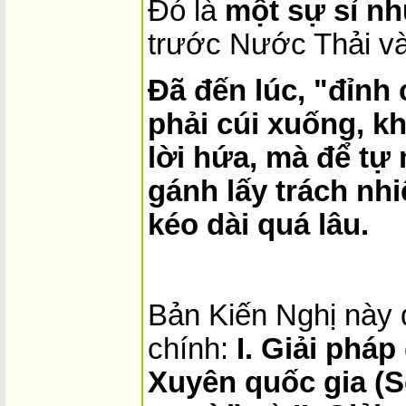
Đó là
một sự sỉ nhụ
trước Nước Thải và
Đã đến lúc, "đỉnh 
phải cúi xuống, k
lời hứa, mà để tự
gánh lấy trách nh
kéo dài quá lâu.
Bản Kiến Nghị này 
chính:
I. Giải phá
Xuyên quốc gia 